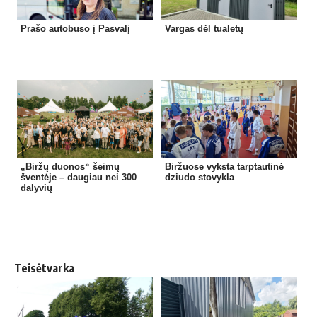
Prašo autobuso į Pasvalį
Vargas dėl tualetų
„Biržų duonos“ šeimų
Biržuose vyksta tarptautinė
šventėje – daugiau nei 300
dziudo stovykla
dalyvių
Teisėtvarka