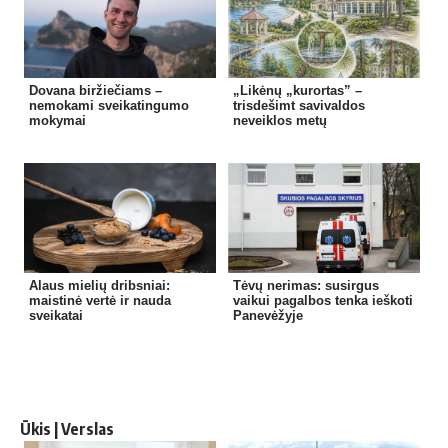
Dovana biržiečiams –
„Likėnų „kurortas” –
nemokami sveikatingumo
trisdešimt savivaldos
mokymai
neveiklos metų
Alaus mielių dribsniai:
Tėvų nerimas: susirgus
maistinė vertė ir nauda
vaikui pagalbos tenka ieškoti
sveikatai
Panevėžyje
Ūkis | Verslas