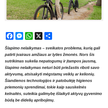
Facebook
Messenger
WhatsApp
X
Share
Šlapimo nelaikymas – sveikatos problema, kurią gali
patirti įvairaus amžiaus ar lyties žmonės. Nors šis
sutrikimas sukelia nepatogumų ir įtampos jausmą,
šlapimo nelaikymas neturi būti priežastis riboti savo
aktyvumą, atsisakyti mėgstamų veiklų ar kelionių.
Šiandienos technologijos ir patobulėję higienos
priemonių sprendimai, tokie kaip sauskelnės
kelnaitės, suteikia galimybę išlaikyti aktyvų gyvenimo
būdą be didelių apribojimų.