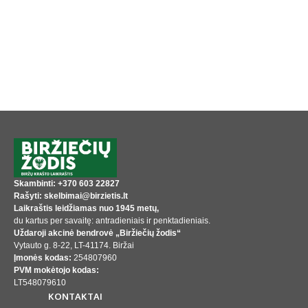
Skambinti: +370 603 22827
Rašyti: skelbimai@birzietis.lt
Laikraštis leidžiamas nuo 1945 metų,
du kartus per savaitę: antradieniais ir penktadieniais.
Uždaroji akcinė bendrovė „Biržiečių žodis“
Vytauto g. 8-22, LT-41174. Biržai
Įmonės kodas:
254807960
PVM mokėtojo kodas:
LT548079610
KONTAKTAI