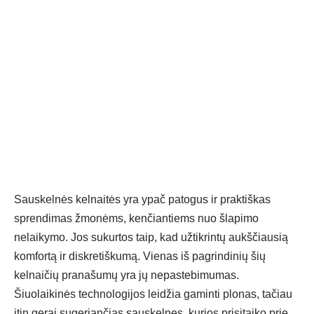
Sauskelnės kelnaitės yra ypač patogus ir praktiškas
sprendimas žmonėms, kenčiantiems nuo šlapimo
nelaikymo. Jos sukurtos taip, kad užtikrintų aukščiausią
komfortą ir diskretiškumą. Vienas iš pagrindinių šių
kelnaičių pranašumų yra jų nepastebimumas.
Šiuolaikinės technologijos leidžia gaminti plonas, tačiau
itin gerai sugeriančias sauskelnes, kurios prisitaiko prie