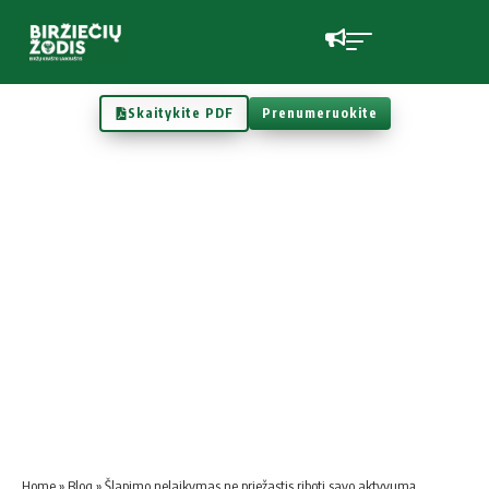
Skaitykite PDF
Prenumeruokite
Home
»
Blog
»
Šlapimo nelaikymas ne priežastis riboti savo aktyvumą