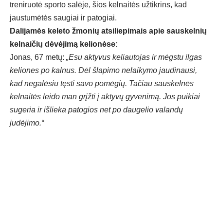
treniruotė sporto salėje, šios kelnaitės užtikrins, kad
jaustumėtės saugiai ir patogiai.
Dalijamės keleto žmonių atsiliepimais apie sauskelnių
kelnaičių dėvėjimą kelionėse:
Jonas, 67 metų:
„Esu aktyvus keliautojas ir mėgstu ilgas
keliones po kalnus. Dėl šlapimo nelaikymo jaudinausi,
kad negalėsiu tęsti savo pomėgių. Tačiau sauskelnės
kelnaitės leido man grįžti į aktyvų gyvenimą. Jos puikiai
sugeria ir išlieka patogios net po daugelio valandų
judėjimo.“