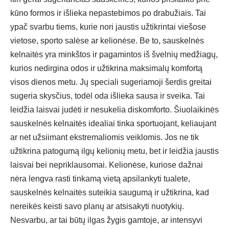
kūno formos ir išlieka nepastebimos po drabužiais. Tai
ypač svarbu tiems, kurie nori jaustis užtikrintai viešose
vietose, sporto salėse ar kelionėse. Be to, sauskelnės
kelnaitės yra minkštos ir pagamintos iš švelnių medžiagų,
kurios nedirgina odos ir užtikrina maksimalų komfortą
visos dienos metu. Jų speciali sugeriamoji šerdis greitai
sugeria skysčius, todėl oda išlieka sausa ir sveika. Tai
leidžia laisvai judėti ir nesukelia diskomforto. Šiuolaikinės
sauskelnės kelnaitės
idealiai tinka sportuojant, keliaujant
ar net užsiimant ekstremaliomis veiklomis. Jos ne tik
užtikrina patogumą ilgų kelionių metu, bet ir leidžia jaustis
laisvai bei nepriklausomai. Kelionėse, kuriose dažnai
nėra lengva rasti tinkamą vietą apsilankyti tualete,
sauskelnės kelnaitės suteikia saugumą ir užtikrina, kad
nereikės keisti savo planų ar atsisakyti nuotykių.
Nesvarbu, ar tai būtų ilgas žygis gamtoje, ar intensyvi