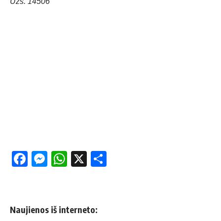
Užs. 14506
Facebook
Messenger
WhatsApp
X
Share
Naujienos iš interneto: