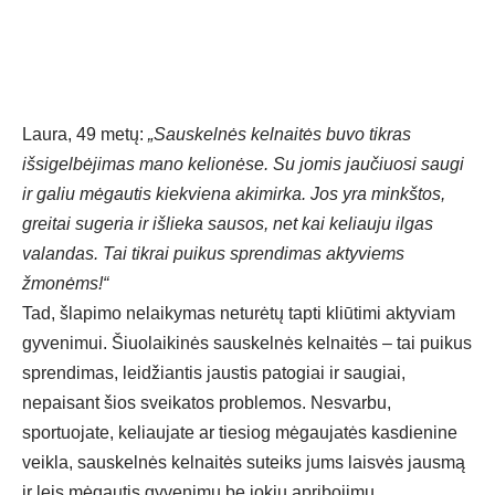
Laura, 49 metų:
„Sauskelnės kelnaitės buvo tikras
išsigelbėjimas mano kelionėse. Su jomis jaučiuosi saugi
ir galiu mėgautis kiekviena akimirka. Jos yra minkštos,
greitai sugeria ir išlieka sausos, net kai keliauju ilgas
valandas. Tai tikrai puikus sprendimas aktyviems
žmonėms!“
Tad, šlapimo nelaikymas neturėtų tapti kliūtimi aktyviam
gyvenimui. Šiuolaikinės sauskelnės kelnaitės – tai puikus
sprendimas, leidžiantis jaustis patogiai ir saugiai,
nepaisant šios sveikatos problemos. Nesvarbu,
sportuojate, keliaujate ar tiesiog mėgaujatės kasdienine
veikla, sauskelnės kelnaitės suteiks jums laisvės jausmą
ir leis mėgautis gyvenimu be jokių apribojimų.