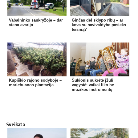
Vabalninko sankryžoje – dar
Ginčas dėl sklypo ribų – ar
viena avarija
kova su savivaldybe pasieks
teismą?
Kupiškio rajono sodyboje –
Šukionis sukrėtė įžūli
marichuanos plantacija
vagystė: vaikai liko be
muzikos instrumentų
Sveikata