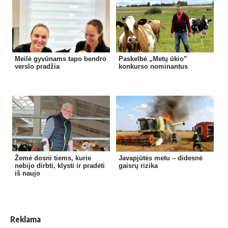
Meilė gyvūnams tapo bendro
Paskelbė „Metų ūkio”
verslo pradžia
konkurso nominantus
Žemė dosni tiems, kurie
Javapjūtės metu – didesnė
nebijo dirbti, klysti ir pradėti
gaisrų rizika
iš naujo
Reklama