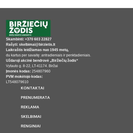
Skambinti: +370 603 22827
Rašyti: skelbimai@birzietis.lt
Laikraštis leidžiamas nuo 1945 metų,
du kartus per savaitę: antradieniais ir penktadieniais.
Uždaroji akcinė bendrovė „Biržiečių žodis“
Vytauto g. 8-22, LT-41174. Biržai
Įmonės kodas:
254807960
PVM mokėtojo kodas:
LT548079610
KONTAKTAI
PRENUMERATA
REKLAMA
SKELBIMAI
RENGINIAI