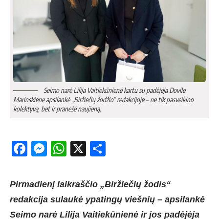
Seimo narė Lilija Vaitiekūnienė kartu su padėjėja Dovile
Marinskiene apsilankė „Biržiečių žodžio“ redakcijoje – ne tik pasveikino
kolektyvą, bet ir pranešė naujieną.
Facebook
Messenger
WhatsApp
X
Share
Pirmadienį laikraščio „Biržiečių žodis“
redakcija sulaukė ypatingų viešnių – apsilankė
Seimo narė Lilija Vaitiekūnienė ir jos padėjėja