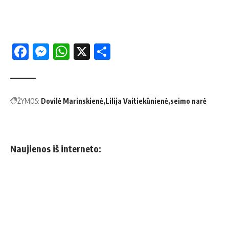
Facebook
Messenger
WhatsApp
X
Share
ŽYMOS:
Dovilė Marinskienė
Lilija Vaitiekūnienė
seimo narė
Naujienos iš interneto: