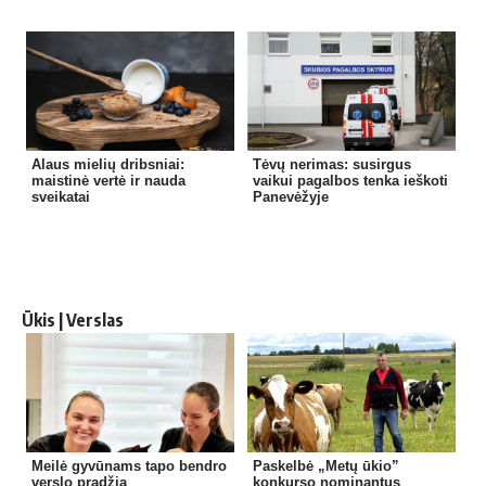
Alaus mielių dribsniai:
Tėvų nerimas: susirgus
maistinė vertė ir nauda
vaikui pagalbos tenka ieškoti
sveikatai
Panevėžyje
Ūkis | Verslas
Meilė gyvūnams tapo bendro
Paskelbė „Metų ūkio”
verslo pradžia
konkurso nominantus