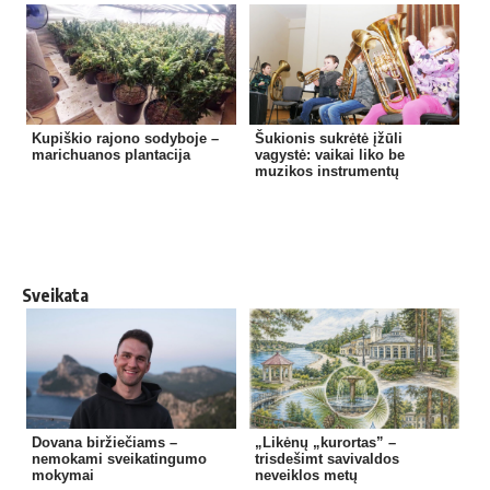
Kupiškio rajono sodyboje –
Šukionis sukrėtė įžūli
marichuanos plantacija
vagystė: vaikai liko be
muzikos instrumentų
Sveikata
Dovana biržiečiams –
„Likėnų „kurortas” –
nemokami sveikatingumo
trisdešimt savivaldos
mokymai
neveiklos metų