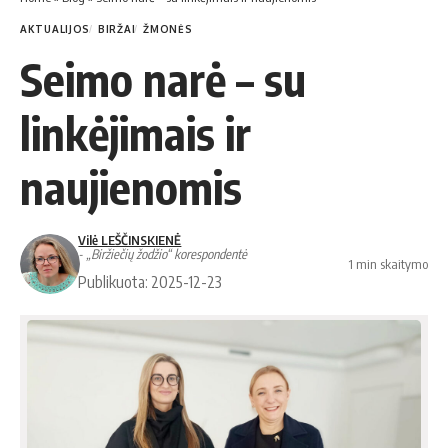
AKTUALIJOS
BIRŽAI
ŽMONĖS
Seimo narė – su
linkėjimais ir
naujienomis
Vilė LEŠČINSKIENĖ
- „Biržiečių žodžio“ korespondentė
1 min skaitymo
Publikuota: 2025-12-23