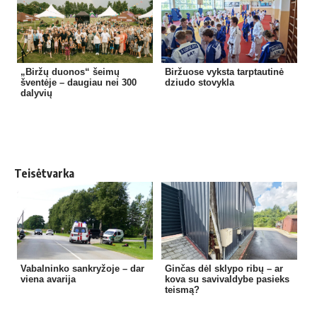
„Biržų duonos“ šeimų
Biržuose vyksta tarptautinė
šventėje – daugiau nei 300
dziudo stovykla
dalyvių
Teisėtvarka
Vabalninko sankryžoje – dar
Ginčas dėl sklypo ribų – ar
viena avarija
kova su savivaldybe pasieks
teismą?