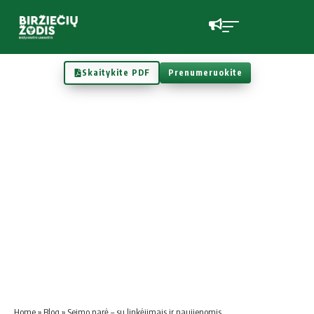
Skaitykite PDF
Prenumeruokite
Home
»
Blog
»
Seimo narė – su linkėjimais ir naujienomis