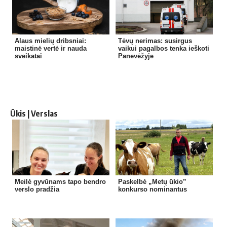
Alaus mielių dribsniai:
Tėvų nerimas: susirgus
maistinė vertė ir nauda
vaikui pagalbos tenka ieškoti
sveikatai
Panevėžyje
Ūkis | Verslas
Meilė gyvūnams tapo bendro
Paskelbė „Metų ūkio”
verslo pradžia
konkurso nominantus