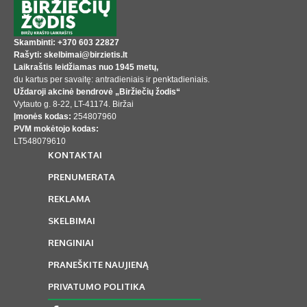
Skambinti: +370 603 22827
Rašyti: skelbimai@birzietis.lt
Laikraštis leidžiamas nuo 1945 metų,
du kartus per savaitę: antradieniais ir penktadieniais.
Uždaroji akcinė bendrovė „Biržiečių žodis“
Vytauto g. 8-22, LT-41174. Biržai
Įmonės kodas:
254807960
PVM mokėtojo kodas:
LT548079610
KONTAKTAI
PRENUMERATA
REKLAMA
SKELBIMAI
RENGINIAI
PRANEŠKITE NAUJIENĄ
PRIVATUMO POLITIKA