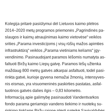
Ko­le­gi­ja pri­ta­rė pa­siū­ly­mui dėl Lie­tu­vos kai­mo plėt­ros
2014–2020 me­tų pro­gra­mos prie­mo­nės „Pag­rin­di­nės pa­
slau­gos ir kai­mų at­nau­ji­ni­mas kai­mo vie­to­vė­se“ veik­los
sri­ties „Pa­ra­ma in­ves­ti­ci­joms į vi­sų rū­šių ma­žos apim­ties
inf­rast­ruk­tū­rą“ veik­los „Pa­ra­ma vie­ti­niams ke­liams“ įgy­
ven­di­ni­mo. Pa­si­nau­do­jant pa­ra­mos lė­šo­mis nu­ma­ty­ta as­
fal­tuo­ti Bir­žų kai­mo Lie­pų gat­vę. Pa­ra­mos lė­šų už­ten­ka
maž­daug 800 met­rų gat­vės at­kar­pai as­fal­tuo­ti, to­dėl pa­si­
rink­ta gat­vė, ku­rio­je gy­ve­na ne­ma­žai žmo­nių, in­ten­sy­ves­
nis eis­mas, yra vi­suo­me­ni­nės pa­skir­ties pa­sta­tas, as­fal­
tuo­ti­nos gat­vės da­lies il­gis – 0,83 ki­lo­met­ro.
In­for­ma­ci­ją apie ga­li­my­bę pa­si­nau­do­ti Van­dent­var­kos
fon­do pa­ra­ma ge­ria­mo­jo van­dens tie­ki­mo ir nuo­te­kų su­
rin­ki­mo tink­lams Bir­žų ra­jo­ne plės­ti pa­tei­kė Sa­vi­val­dy­bės