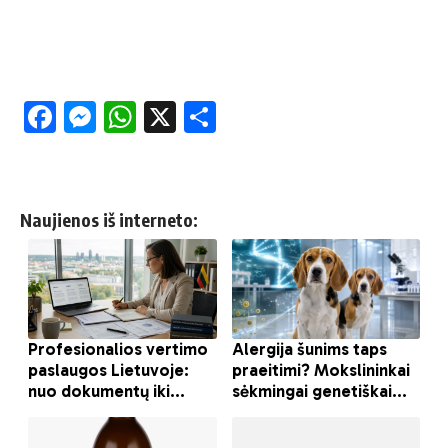
Facebook
Messenger
WhatsApp
X
Share
Naujienos iš interneto: