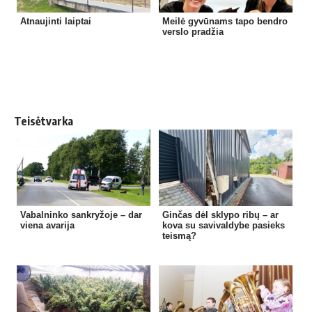
Atnaujinti laiptai
Meilė gyvūnams tapo bendro
verslo pradžia
Teisėtvarka
Vabalninko sankryžoje – dar
Ginčas dėl sklypo ribų – ar
viena avarija
kova su savivaldybe pasieks
teismą?