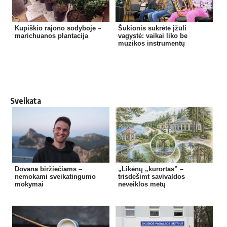
Kupiškio rajono sodyboje –
Šukionis sukrėtė įžūli
marichuanos plantacija
vagystė: vaikai liko be
muzikos instrumentų
Sveikata
Dovana biržiečiams –
„Likėnų „kurortas” –
nemokami sveikatingumo
trisdešimt savivaldos
mokymai
neveiklos metų