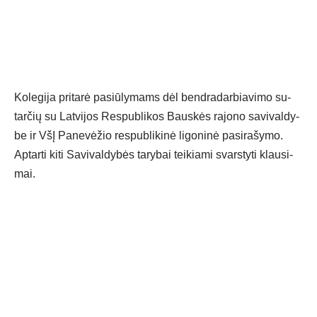
Ko­le­gi­ja pri­ta­rė pa­siū­ly­mams dėl bend­ra­dar­bia­vi­mo su­
tar­čių su Lat­vi­jos Res­pub­li­kos Baus­kės ra­jo­no sa­vi­val­dy­
be ir VšĮ Pa­ne­vė­žio res­pub­li­ki­nė li­go­ni­nė pa­si­ra­šy­mo.
Ap­tar­ti ki­ti Sa­vi­val­dy­bės ta­ry­bai tei­kia­mi svars­ty­ti klau­si­
mai.