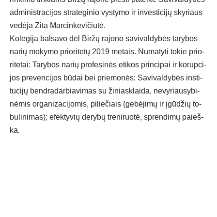
ad­mi­nist­ra­ci­jos stra­te­gi­nio vys­ty­mo ir in­ves­ti­ci­jų sky­riaus
ve­dė­ja Zi­ta Mar­cin­ke­vi­čiū­tė.
Ko­le­gi­ja bal­sa­vo dėl Bir­žų ra­jo­no sa­vi­val­dy­bės ta­ry­bos
na­rių mo­ky­mo prio­ri­te­tų 2019 me­tais. Nu­ma­ty­ti to­kie prio­
ri­te­tai: Ta­ry­bos na­rių pro­fe­si­nės eti­kos prin­ci­pai ir ko­rup­ci­
jos pre­ven­ci­jos bū­dai bei prie­mo­nės; Sa­vi­val­dy­bės ins­ti­
tu­ci­jų bend­ra­dar­bia­vi­mas su ži­niask­lai­da, ne­vy­riau­sy­bi­
nė­mis or­ga­ni­za­ci­jo­mis, pi­lie­čiais (ge­bė­ji­mų ir įgū­džių to­
bu­li­ni­mas); efek­ty­vių de­ry­bų tre­ni­ruo­tė, spren­di­mų paieš­
ka.