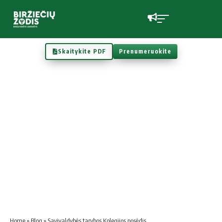
Skaitykite PDF
Prenumeruokite
Home
»
Blog
»
Savivaldybės tarybos Kolegijos posėdis