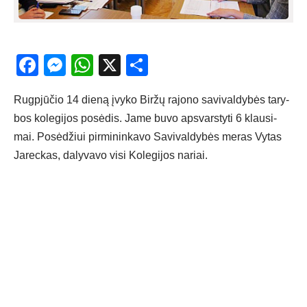
Facebook
Messenger
WhatsApp
X
Share
Rugp­jū­čio 14 die­ną įvy­ko Bir­žų ra­jo­no sa­vi­val­dy­bės ta­ry­
bos ko­le­gi­jos po­sė­dis. Ja­me bu­vo ap­svars­ty­ti 6 klau­si­
mai. Po­sė­džiui pir­mi­nin­ka­vo Sa­vi­val­dy­bės me­ras Vy­tas
Ja­rec­kas, da­ly­va­vo vi­si Ko­le­gi­jos na­riai.