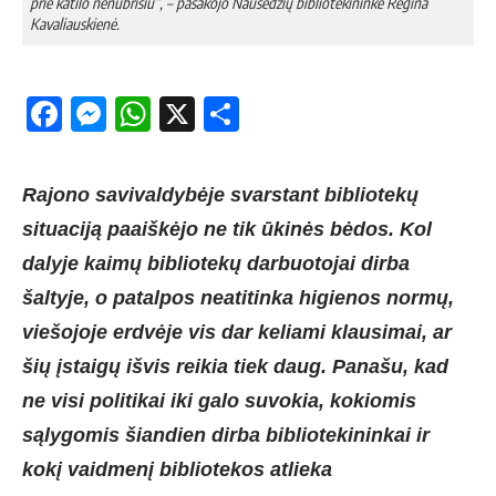
prie katilo nenubrisiu“, – pasakojo Nausėdžių bibliotekininkė Regina
Kavaliauskienė.
Facebook
Messenger
WhatsApp
X
Share
Rajono savivaldybėje svarstant bibliotekų
situaciją paaiškėjo ne tik ūkinės bėdos. Kol
dalyje kaimų bibliotekų darbuotojai dirba
šaltyje, o patalpos neatitinka higienos normų,
viešojoje erdvėje vis dar keliami klausimai, ar
šių įstaigų išvis reikia tiek daug. Panašu, kad
ne visi politikai iki galo suvokia, kokiomis
sąlygomis šiandien dirba bibliotekininkai ir
kokį vaidmenį bibliotekos atlieka