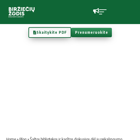
Skaitykite PDF
Prenumeruokite
Home
»
Blog
»
Šaltos bibliotekos ir karštos diskusijos dėl jų reikalingumo