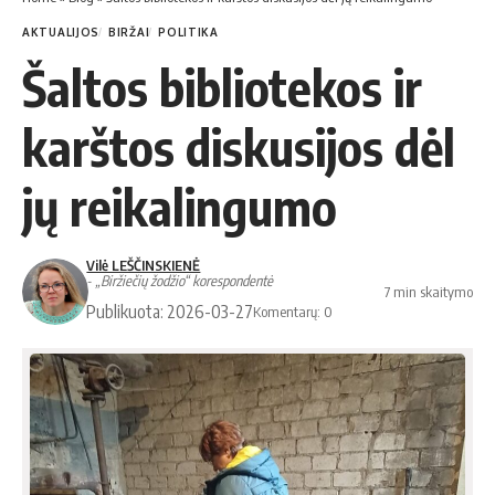
AKTUALIJOS
BIRŽAI
POLITIKA
Šaltos bibliotekos ir
karštos diskusijos dėl
jų reikalingumo
Vilė LEŠČINSKIENĖ
- „Biržiečių žodžio“ korespondentė
7 min skaitymo
Publikuota: 2026-03-27
Komentarų: 0