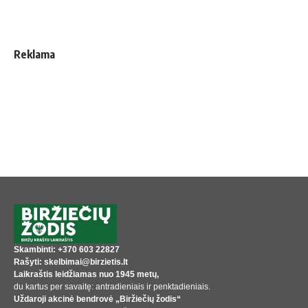
Reklama
Skambinti: +370 603 22827
Rašyti: skelbimai@birzietis.lt
Laikraštis leidžiamas nuo 1945 metų,
du kartus per savaitę: antradieniais ir penktadieniais.
Uždaroji akcinė bendrovė „Biržiečių žodis“