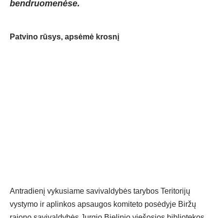
bendruomenėse.
Patvino rūsys, apsėmė krosnį
Antradienį vykusiame savivaldybės tarybos Teritorijų
vystymo ir aplinkos apsaugos komiteto posėdyje Biržų
rajono savivaldybės Jurgio Bielinio viešosios bibliotekos