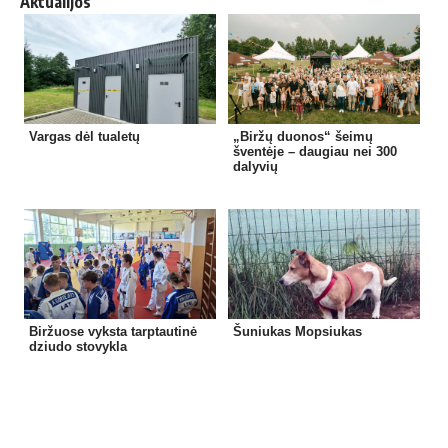
Aktualijos
Vargas dėl tualetų
„Biržų duonos“ šeimų
šventėje – daugiau nei 300
dalyvių
Biržuose vyksta tarptautinė
Šuniukas Mopsiukas
dziudo stovykla