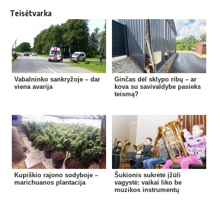
Teisėtvarka
Vabalninko sankryžoje – dar
Ginčas dėl sklypo ribų – ar
viena avarija
kova su savivaldybe pasieks
teismą?
Kupiškio rajono sodyboje –
Šukionis sukrėtė įžūli
marichuanos plantacija
vagystė: vaikai liko be
muzikos instrumentų