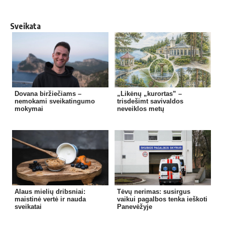
Sveikata
Dovana biržiečiams –
„Likėnų „kurortas” –
nemokami sveikatingumo
trisdešimt savivaldos
mokymai
neveiklos metų
Alaus mielių dribsniai:
Tėvų nerimas: susirgus
maistinė vertė ir nauda
vaikui pagalbos tenka ieškoti
sveikatai
Panevėžyje