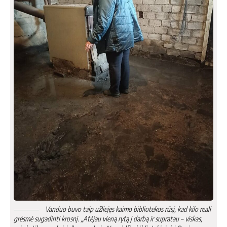
Vanduo buvo taip užliejęs kaimo bibliotekos rūsį, kad kilo reali
grėsmė sugadinti krosnį. „Atėjau vieną rytą į darbą ir supratau – viskas,