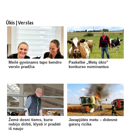
Ūkis | Verslas
Meilė gyvūnams tapo bendro
Paskelbė „Metų ūkio”
verslo pradžia
konkurso nominantus
Žemė dosni tiems, kurie
Javapjūtės metu – didesnė
nebijo dirbti, klysti ir pradėti
gaisrų rizika
iš naujo