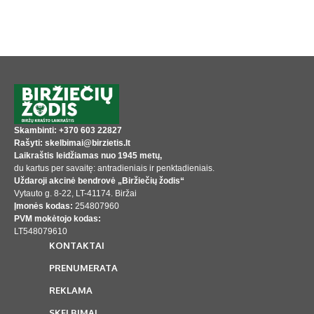
Skambinti: +370 603 22827
Rašyti: skelbimai@birzietis.lt
Laikraštis leidžiamas nuo 1945 metų,
du kartus per savaitę: antradieniais ir penktadieniais.
Uždaroji akcinė bendrovė „Biržiečių žodis“
Vytauto g. 8-22, LT-41174. Biržai
Įmonės kodas:
254807960
PVM mokėtojo kodas:
LT548079610
KONTAKTAI
PRENUMERATA
REKLAMA
SKELBIMAI