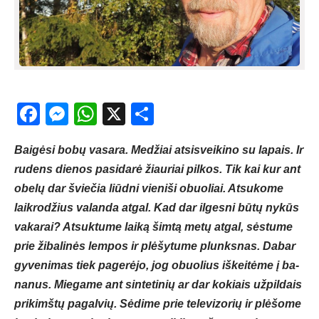
Facebook
Messenger
WhatsApp
X
Share
Bai­gė­si bo­bų va­sa­ra. Me­džiai at­si­svei­ki­no su la­pais. Ir
ru­dens die­nos pa­si­da­rė žiau­riai pil­kos. Tik kai kur ant
obe­lų dar švie­čia liūd­ni vie­ni­ši obuo­liai. At­su­ko­me
laik­ro­džius va­lan­da at­gal. Kad dar il­ges­ni bū­tų ny­kūs
va­ka­rai? At­suk­tu­me lai­ką šim­tą me­tų at­gal, sės­tu­me
prie ži­ba­li­nės lem­pos ir plė­šy­tu­me plunks­nas. Da­bar
gy­ve­ni­mas tiek pa­ge­rė­jo, jog obuo­lius iš­kei­tė­me į ba­
na­nus. Mie­ga­me ant sin­te­ti­nių ar dar ko­kiais už­pil­dais
pri­kimš­tų pa­gal­vių. Sė­di­me prie te­le­vi­zo­rių ir plė­šo­me