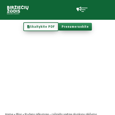
Skaitykite PDF
Prenumeruokite
Home
»
Blog
»
Rudens pilkumoje – rašinėlis vietoje plunksnų plėšymo