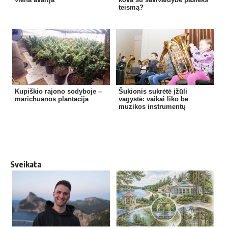
teismą?
Kupiškio rajono sodyboje –
Šukionis sukrėtė įžūli
marichuanos plantacija
vagystė: vaikai liko be
muzikos instrumentų
Sveikata