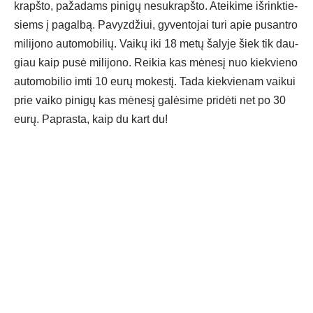
krapš­to, pa­ža­dams pi­ni­gų ne­suk­rapš­to. Atei­ki­me iš­rink­tie­
siems į pa­gal­bą. Pa­vyz­džiui, gy­ven­to­jai tu­ri apie pu­sant­ro
mi­li­jo­no au­to­mo­bi­lių. Vai­kų iki 18 me­tų ša­ly­je šiek tik dau­
giau kaip pu­sė mi­li­jo­no. Rei­kia kas mė­ne­sį nuo kiek­vie­no
au­to­mo­bi­lio im­ti 10 eu­rų mo­kes­tį. Ta­da kiek­vie­nam vai­kui
prie vai­ko pi­ni­gų kas mė­ne­sį ga­lė­si­me pri­dė­ti net po 30
eu­rų. Pap­ras­ta, kaip du kart du!