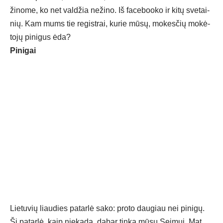
ži­no­me, ko net val­džia ne­ži­no. Iš fa­ce­boo­ko ir ki­tų sve­tai­
nių. Kam mums tie re­gist­rai, ku­rie mū­sų, mo­kes­čių mo­kė­
to­jų pi­ni­gus ėda?
Pi­ni­gai
Lie­tu­vių liau­dies pa­tar­lė sa­ko: pro­to dau­giau nei pi­ni­gų.
Ši pa­tar­lė, kaip nie­ka­da, da­bar tin­ka mū­sų Sei­mui. Mat