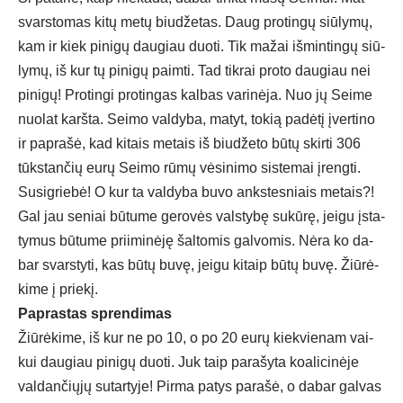
svars­to­mas ki­tų me­tų biu­dže­tas. Daug pro­tin­gų siū­ly­mų,
kam ir kiek pi­ni­gų dau­giau duo­ti. Tik ma­žai iš­min­tin­gų siū­
ly­mų, iš kur tų pi­ni­gų paim­ti. Tad tik­rai pro­to dau­giau nei
pi­ni­gų! Pro­tin­gi pro­tin­gas kal­bas va­ri­nė­ja. Nuo jų Sei­me
nuo­lat karš­ta. Sei­mo val­dy­ba, ma­tyt, to­kią pa­dė­tį įver­ti­no
ir pa­pra­šė, kad ki­tais me­tais iš biu­dže­to bū­tų skir­ti 306
tūks­tan­čių eu­rų Sei­mo rū­mų vė­si­ni­mo sis­te­mai įreng­ti.
Su­sig­rie­bė! O kur ta val­dy­ba bu­vo anks­tes­niais me­tais?!
Gal jau se­niai bū­tu­me ge­ro­vės vals­ty­bę su­kū­rę, jei­gu įsta­
ty­mus bū­tu­me prii­mi­nė­ję šal­to­mis gal­vo­mis. Nė­ra ko da­
bar svars­ty­ti, kas bū­tų bu­vę, jei­gu ki­taip bū­tų bu­vę. Žiū­rė­
ki­me į prie­kį.
Pap­ras­tas spren­di­mas
Žiū­rė­ki­me, iš kur ne po 10, o po 20 eu­rų kiek­vie­nam vai­
kui dau­giau pi­ni­gų duo­ti. Juk taip pa­ra­šy­ta koa­li­ci­nė­je
val­dan­čių­jų su­tar­ty­je! Pir­ma pa­tys pa­ra­šė, o da­bar gal­vas