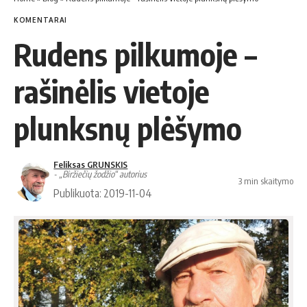
KOMENTARAI
Rudens pilkumoje –
rašinėlis vietoje
plunksnų plėšymo
Feliksas GRUNSKIS
- „Biržiečių žodžio“ autorius
3 min skaitymo
Publikuota: 2019-11-04