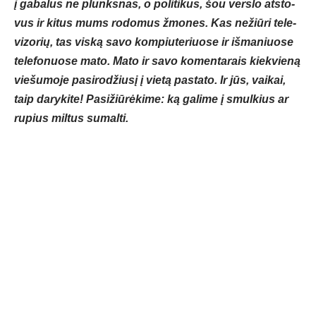
į ga­ba­lus ne plunks­nas, o po­li­ti­kus, šou vers­lo at­sto­
vus ir ki­tus mums ro­do­mus žmo­nes. Kas ne­žiū­ri te­le­
vi­zo­rių, tas vis­ką sa­vo kom­piu­te­riuo­se ir iš­ma­niuo­se
te­le­fo­nuo­se ma­to. Ma­to ir sa­vo ko­men­ta­rais kiek­vie­ną
vie­šu­mo­je pa­si­ro­džiu­sį į vie­tą pa­sta­to. Ir jūs, vai­kai,
taip da­ry­ki­te! Pa­si­žiū­rė­ki­me: ką ga­li­me į smul­kius ar
ru­pius mil­tus su­mal­ti.