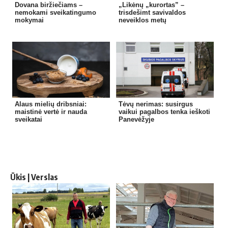
Dovana biržiečiams –
„Likėnų „kurortas” –
nemokami sveikatingumo
trisdešimt savivaldos
mokymai
neveiklos metų
Alaus mielių dribsniai:
Tėvų nerimas: susirgus
maistinė vertė ir nauda
vaikui pagalbos tenka ieškoti
sveikatai
Panevėžyje
Ūkis | Verslas