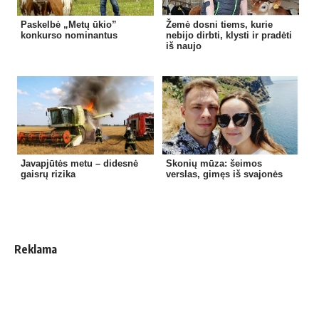
Paskelbė „Metų ūkio”
Žemė dosni tiems, kurie
konkurso nominantus
nebijo dirbti, klysti ir pradėti
iš naujo
Javapjūtės metu – didesnė
Skonių mūza: šeimos
gaisrų rizika
verslas, gimęs iš svajonės
Reklama