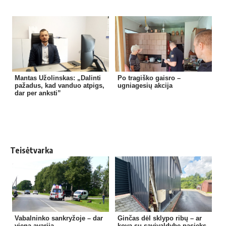
Mantas Užolinskas: „Dalinti
Po tragiško gaisro –
pažadus, kad vanduo atpigs,
ugniagesių akcija
dar per anksti”
Teisėtvarka
Vabalninko sankryžoje – dar
Ginčas dėl sklypo ribų – ar
viena avarija
kova su savivaldybe pasieks