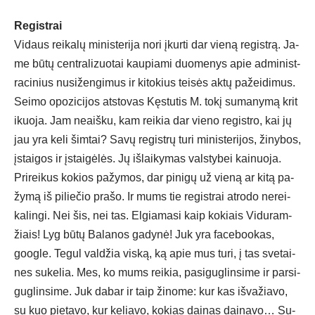
Re­gist­rai
Vi­daus rei­ka­lų mi­nis­te­ri­ja no­ri įkur­ti dar vie­ną re­gist­rą. Ja­
me bū­tų cent­ra­li­zuo­tai kau­pia­mi duo­me­nys apie ad­mi­nist­
ra­ci­nius nu­si­žen­gi­mus ir ki­to­kius tei­sės ak­tų pa­žei­di­mus.
Sei­mo opo­zi­ci­jos at­sto­vas Kęs­tu­tis M. to­kį su­ma­ny­mą kri­t
i­kuo­ja. Jam neaiš­ku, kam rei­kia dar vie­no re­gist­ro, kai jų
jau yra ke­li šim­tai? Sa­vų re­gist­rų tu­ri mi­nis­te­ri­jos, ži­ny­bos,
įstai­gos ir įstai­gė­lės. Jų iš­lai­ky­mas vals­ty­bei kai­nuo­ja.
Pri­rei­kus ko­kios pa­žy­mos, dar pi­ni­gų už vie­ną ar ki­tą pa­
žy­mą iš pi­lie­čio pra­šo. Ir mums tie re­gist­rai at­ro­do ne­rei­
ka­lin­gi. Nei šis, nei tas. El­gia­ma­si kaip ko­kiais Vi­du­ram­
žiais! Lyg bū­tų Ba­la­nos ga­dy­nė! Juk yra fa­ce­boo­kas,
goog­le. Te­gul val­džia vis­ką, ką apie mus tu­ri, į tas sve­tai­
nes su­ke­lia. Mes, ko mums rei­kia, pa­si­gug­lin­si­me ir par­si­
gug­lin­si­me. Juk da­bar ir taip ži­no­me: kur kas iš­va­žia­vo,
su kuo pie­ta­vo, kur ke­lia­vo, ko­kias dai­nas dai­na­vo… Su­