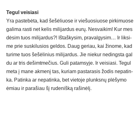
Te­gul vei­sia­si
Yra pa­ste­bė­ta, kad še­šė­liuo­se ir vie­šuo­siuo­se pir­ki­muo­se
ga­li­ma ras­ti net ke­lis mi­li­jar­dus eu­rų. Nes­vai­kim! Kur mes
dė­sim tuos mi­li­jar­dus?! Iš­taš­ky­sim, pra­val­gy­sim… Ir lik­si­
me prie su­ski­lu­sios gel­dos. Daug ge­riau, kai ži­no­me, kad
tu­ri­me tuos še­šė­li­nius mi­li­jar­dus. Jie nie­kur ne­dings­ta gal
du ar tris de­šimt­me­čius. Gu­li pa­tam­sy­je. Ir vei­sia­si. Te­gul
me­ta į ma­ne ak­me­nį tas, ku­riam pa­sta­ra­sis žo­dis ne­pa­tin­
ka. Pa­tin­ka ar ne­pa­tin­ka, bet vie­to­je plunks­nų plė­šy­mo
ėmiau ir pa­ra­šiau šį ru­de­niš­ką ra­ši­nė­lį.