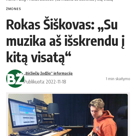
ŽMONĖS
Rokas Šiškovas: „Su
muzika aš išskrendu į
kitą visatą“
„Biržiečių žodžio“ informacija
1 min skaitymo
Publikuota: 2022-11-18