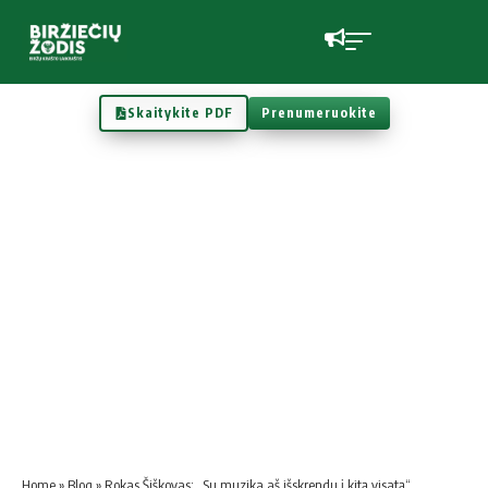
Skaitykite PDF
Prenumeruokite
Home
»
Blog
»
Rokas Šiškovas: „Su muzika aš išskrendu į kitą visatą“