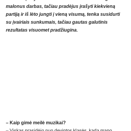
malonus darbas, tačiau pradėjus įrašyti kiekvieną
partiją ir iš lėto jungti į vieną visumą, tenka susidurti
su įvairiais sunkumais, tačiau gautas galutinis
rezultatas visuomet pradžiugina.
– Kaip gimė meilė muzikai?
– Viskas prasidėjo nuo devintos klasės, kada mano