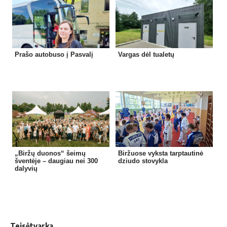
Prašo autobuso į Pasvalį
Vargas dėl tualetų
„Biržų duonos“ šeimų
Biržuose vyksta tarptautinė
šventėje – daugiau nei 300
dziudo stovykla
dalyvių
Teisėtvarka