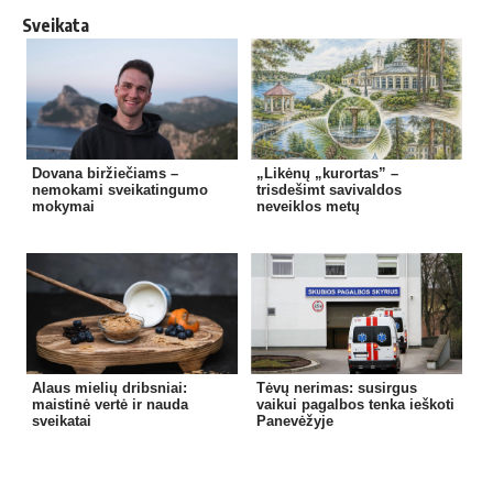
Sveikata
Dovana biržiečiams –
„Likėnų „kurortas” –
nemokami sveikatingumo
trisdešimt savivaldos
mokymai
neveiklos metų
Alaus mielių dribsniai:
Tėvų nerimas: susirgus
maistinė vertė ir nauda
vaikui pagalbos tenka ieškoti
sveikatai
Panevėžyje