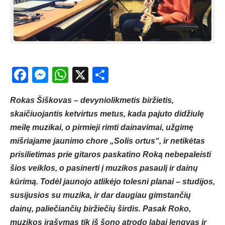
Facebook
Messenger
WhatsApp
X
Share
Rokas Šiškovas – devyniolikmetis biržietis,
skaičiuojantis ketvirtus metus, kada pajuto didžiulę
meilę muzikai, o pirmieji rimti dainavimai, užgimę
mišriajame jaunimo chore „Solis ortus“, ir netikėtas
prisilietimas prie gitaros paskatino Roką nebepaleisti
šios veiklos, o pasinerti į muzikos pasaulį ir dainų
kūrimą. Todėl jaunojo atlikėjo tolesni planai – studijos,
susijusios su muzika, ir dar daugiau gimstančių
dainų, paliečiančių biržiečių širdis. Pasak Roko,
muzikos įrašymas tik iš šono atrodo labai lengvas ir