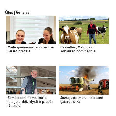
Ūkis | Verslas
Meilė gyvūnams tapo bendro
Paskelbė „Metų ūkio”
verslo pradžia
konkurso nominantus
Žemė dosni tiems, kurie
Javapjūtės metu – didesnė
nebijo dirbti, klysti ir pradėti
gaisrų rizika
iš naujo