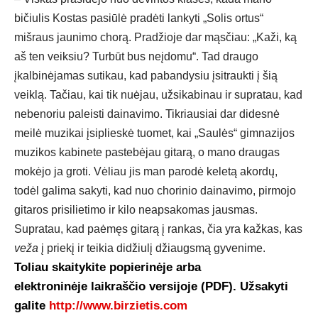
bičiulis Kostas pasiūlė pradėti lankyti „Solis ortus“
mišraus jaunimo chorą. Pradžioje dar mąsčiau: „Kaži, ką
aš ten veiksiu? Turbūt bus neįdomu“. Tad draugo
įkalbinėjamas sutikau, kad pabandysiu įsitraukti į šią
veiklą. Tačiau, kai tik nuėjau, užsikabinau ir supratau, kad
nebenoriu paleisti dainavimo. Tikriausiai dar didesnė
meilė muzikai įsiplieskė tuomet, kai „Saulės“ gimnazijos
muzikos kabinete pastebėjau gitarą, o mano draugas
mokėjo ja groti. Vėliau jis man parodė keletą akordų,
todėl galima sakyti, kad nuo chorinio dainavimo, pirmojo
gitaros prisilietimo ir kilo neapsakomas jausmas.
Supratau, kad paėmęs gitarą į rankas, čia yra kažkas, kas
veža
į priekį ir teikia didžiulį džiaugsmą gyvenime.
Toliau skaitykite popierinėje arba
elektroninėje laikraščio versijoje (PDF). Užsakyti
galite
http://www.birzietis.com