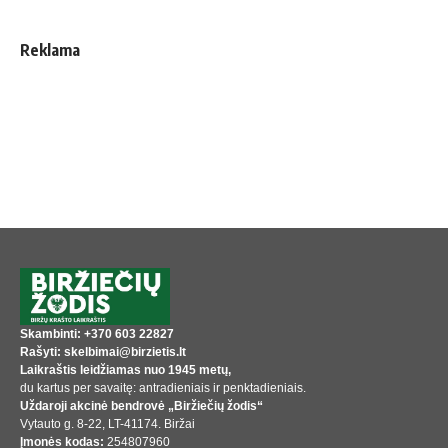
Reklama
Skambinti: +370 603 22827
Rašyti: skelbimai@birzietis.lt
Laikraštis leidžiamas nuo 1945 metų,
du kartus per savaitę: antradieniais ir penktadieniais.
Uždaroji akcinė bendrovė „Biržiečių žodis“
Vytauto g. 8-22, LT-41174. Biržai
Įmonės kodas:
254807960