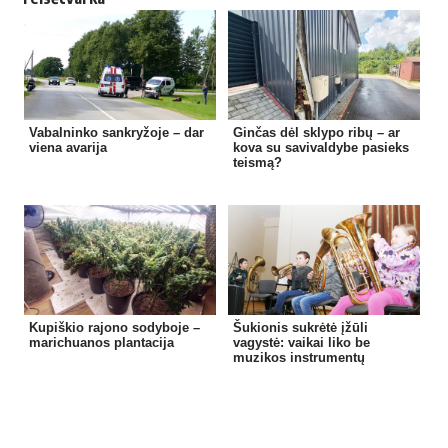
Vabalninko sankryžoje – dar
Ginčas dėl sklypo ribų – ar
viena avarija
kova su savivaldybe pasieks
teismą?
Kupiškio rajono sodyboje –
Šukionis sukrėtė įžūli
marichuanos plantacija
vagystė: vaikai liko be
muzikos instrumentų