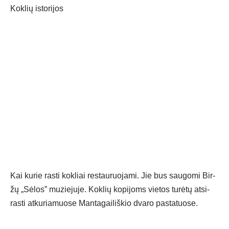
Kok­lių is­to­ri­jos
Kai ku­rie ras­ti kok­liai res­tau­ruo­ja­mi. Jie bus sau­go­mi Bir­
žų „Sė­los” mu­zie­ju­je. Kok­lių ko­pi­joms vie­tos tu­rė­tų at­si­
ras­ti at­ku­ria­muo­se Man­ta­gai­liš­kio dva­ro pa­sta­tuo­se.