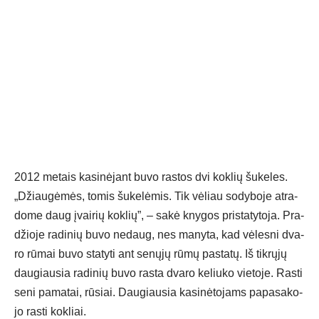
2012 me­tais ka­si­nė­jant bu­vo ras­tos dvi kok­lių šu­ke­les.
„Džiau­gė­mės, to­mis šu­ke­lė­mis. Tik vė­liau so­dy­bo­je at­ra­
do­me daug įvai­rių kok­lių”, – sa­kė kny­gos pri­sta­ty­to­ja. Pra­
džio­je ra­di­nių bu­vo ne­daug, nes ma­ny­ta, kad vė­les­ni dva­
ro rū­mai bu­vo sta­ty­ti ant se­nų­jų rū­mų pa­sta­tų. Iš tik­rų­jų
dau­giau­sia ra­di­nių bu­vo ras­ta dva­ro ke­liu­ko vie­to­je. Ras­ti
se­ni pa­ma­tai, rū­siai. Dau­giau­sia ka­si­nė­to­jams pa­pa­sa­ko­
jo ras­ti kok­liai.