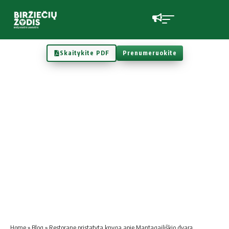
Skaitykite PDF
Prenumeruokite
Home
»
Blog
»
Restorane pristatyta knyga apie Mantagailiškio dvarą