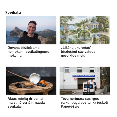
Sveikata
Dovana biržiečiams –
„Likėnų „kurortas” –
nemokami sveikatingumo
trisdešimt savivaldos
mokymai
neveiklos metų
Alaus mielių dribsniai:
Tėvų nerimas: susirgus
maistinė vertė ir nauda
vaikui pagalbos tenka ieškoti
sveikatai
Panevėžyje