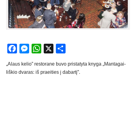
Facebook
Messenger
WhatsApp
X
Share
„Alaus ke­lio” res­to­ra­ne bu­vo pri­sta­ty­ta kny­ga „Man­ta­gai­
liš­kio dva­ras: iš praei­ties į da­bar­tį”.