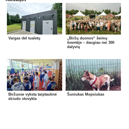
Vargas dėl tualetų
„Biržų duonos“ šeimų
šventėje – daugiau nei 300
dalyvių
Biržuose vyksta tarptautinė
Šuniukas Mopsiukas
dziudo stovykla