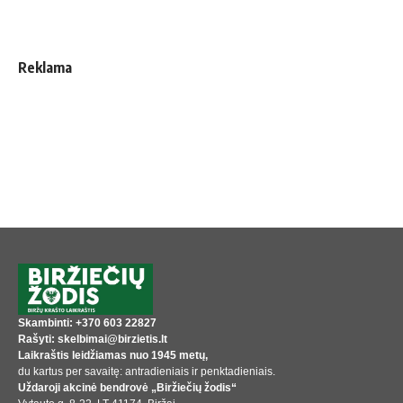
Reklama
Skambinti: +370 603 22827
Rašyti: skelbimai@birzietis.lt
Laikraštis leidžiamas nuo 1945 metų,
du kartus per savaitę: antradieniais ir penktadieniais.
Uždaroji akcinė bendrovė „Biržiečių žodis“