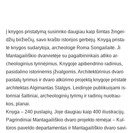
Į kny­gos pri­sta­ty­mą su­si­rin­ko dau­giau kaip šim­tas žin­gei­
džių bir­žie­čių, sa­vo kraš­to is­to­ri­jos ger­bė­jų. Kny­gą pri­sta­
tė kny­gos su­da­ry­to­ja, ar­cheo­lo­gė Ro­ma Son­gai­lai­tė. Ji
Man­ta­gai­liš­kio dvar­vie­tė­je su pa­gal­bi­nin­kais at­li­ko ar­
cheo­lo­gi­nius ty­ri­nė­ji­mus. Kny­go­je api­bend­ri­no ra­di­nius,
pa­si­da­li­no is­to­ri­nė­mis įžval­go­mis. Ar­chi­tek­tū­ri­nius dva­ro
pa­sta­tų ty­ri­mus ir dva­ro at­kū­ri­mo pro­jek­tą kny­go­je pri­sta­tė
ar­chi­tek­tas Al­gi­man­tas Stal­gys. Lei­di­ny­je pub­li­kuo­ja­mi is­
to­ri­niai šal­ti­niai, ar­cheo­lo­gi­nių ty­ri­mų ir ra­di­nių nuo­trau­
kos, pla­nai.
Kny­ga – 240 pus­la­pių. Jo­je dau­giau kaip 400 iliust­ra­ci­jų.
Pag­rin­di­niai Man­ta­gai­liš­kio dva­ro pro­jek­to rė­mė­jai – Kul­
tū­ros pa­vel­do de­par­ta­men­tas ir Man­ta­gai­liš­kio dva­ro sa­vi­