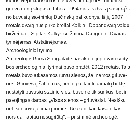
kur­tos Nep­rik­lau­so­mos Lie­tu­vos pir­mą­jį de­šimt­me­tį su­
griu­vo rū­mų sto­gas ir lu­bos. 1994 me­tais dva­rą su­si­grą­ži­
no bu­vu­sių sa­vi­nin­kų Du­čins­kų pa­li­kuo­nys. Iš jų 2007
me­tais dva­rą nu­si­pir­ko bro­liai Kal­kiai. Da­bar dva­rą val­do
bir­žie­čiai – Si­gi­tas Kal­kys su žmo­na Dan­guo­le. Dva­ras
ty­ri­nė­ja­mas. Ats­ta­ti­nė­ja­mas.
Ar­cheo­lo­gi­niai ty­ri­mai
Ar­cheo­lo­gė Ro­ma Son­gai­lai­tė pa­sa­ko­jo, jog dva­ro so­dy­
bos ar­cheo­lo­gi­niai ty­ri­mai bu­vo pra­dė­ti 2012 me­tais. Tais
me­tais bu­vo at­ka­sa­mos rū­mų sie­nos, ša­li­na­mos griu­ve­
nos. Griu­vė­sių ša­li­ni­mas, no­rint pa­tik­rin­ti pa­ma­tų būk­lę,
nu­sta­ty­ti bu­vu­sių sta­ti­nių vie­tą bu­vo ne tik sun­kus, bet ir
pa­vo­jin­gas dar­bas. „Vi­sos sie­nos – griu­vė­siai. Neaiš­ku
net, kur bu­vo įė­ji­mai į rū­mus. Bi­jo­jom, kad ka­sant kas
nors dar la­biau ne­sug­riū­tų”, – pri­si­mi­nė ar­cheo­lo­gė.