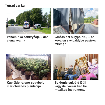
Teisėtvarka
Vabalninko sankryžoje – dar
Ginčas dėl sklypo ribų – ar
viena avarija
kova su savivaldybe pasieks
teismą?
Kupiškio rajono sodyboje –
Šukionis sukrėtė įžūli
marichuanos plantacija
vagystė: vaikai liko be
muzikos instrumentų