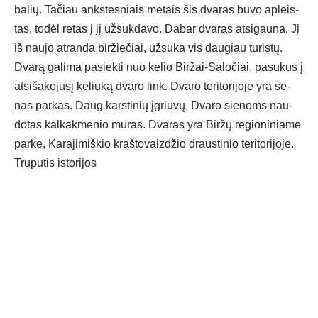
ba­lių. Ta­čiau anks­tes­niais me­tais šis dva­ras bu­vo ap­leis­
tas, to­dėl re­tas į jį už­suk­da­vo. Da­bar dva­ras at­si­gau­na. Jį
iš nau­jo at­ran­da bir­žie­čiai, už­su­ka vis dau­giau tu­ris­tų.
Dva­rą ga­li­ma pa­siek­ti nuo ke­lio Bir­žai-Sa­lo­čiai, pa­su­kus į
at­si­ša­ko­ju­sį ke­liu­ką dva­ro link. Dva­ro te­ri­to­ri­jo­je yra se­
nas par­kas. Daug kars­ti­nių įgriu­vų. Dva­ro sie­noms nau­
do­tas kal­kak­me­nio mū­ras. Dva­ras yra Bir­žų re­gio­ni­nia­me
par­ke, Ka­ra­ji­miš­kio kraš­to­vaiz­džio draus­ti­nio te­ri­to­ri­jo­je.
Tru­pu­tis is­to­ri­jos