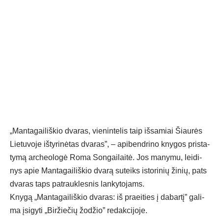
„Man­ta­gai­liš­kio dva­ras, vie­nin­te­lis taip iš­sa­miai Šiau­rės
Lie­tu­vo­je iš­ty­ri­nė­tas dva­ras”, – api­bend­ri­no kny­gos pri­sta­
ty­mą ar­cheo­lo­gė Ro­ma Son­gai­lai­tė. Jos ma­ny­mu, lei­di­
nys apie Man­ta­gai­liš­kio dva­rą su­teiks is­to­ri­nių ži­nių, pa­ts
dva­ras taps pa­trauk­les­nis lan­ky­to­jams.
Kny­gą „Man­ta­gai­liš­kio dva­ras: iš praei­ties į da­bar­tį” ga­li­
ma įsi­gy­ti „Bir­žie­čių žo­džio” re­dak­ci­jo­je.