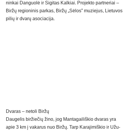
nin­kai Dan­guo­lė ir Si­gi­tas Kal­kiai. Pro­jek­to par­tne­riai –
Bir­žų re­gio­ni­nis par­kas, Bir­žų „Sė­los” mu­zie­jus, Lie­tu­vos
pi­lių ir dva­rų aso­cia­ci­ja.
Dva­ras – ne­to­li Bir­žų
Dau­ge­lis bir­žie­čių ži­no, jog Man­ta­gai­liš­kio dva­ras yra
apie 3 km į va­ka­rus nuo Bir­žų. Tarp Ka­ra­ji­miš­kio ir Užu­