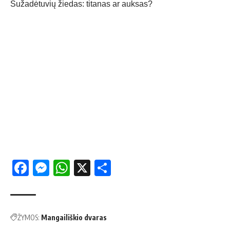
Sužadėtuvių žiedas: titanas ar auksas?
Facebook
Messenger
WhatsApp
X
Share
ŽYMOS:
Mangailiškio dvaras