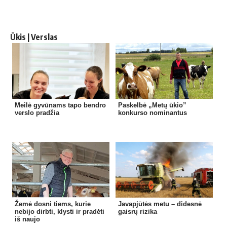
Ūkis | Verslas
Meilė gyvūnams tapo bendro
Paskelbė „Metų ūkio”
verslo pradžia
konkurso nominantus
Žemė dosni tiems, kurie
Javapjūtės metu – didesnė
nebijo dirbti, klysti ir pradėti
gaisrų rizika
iš naujo