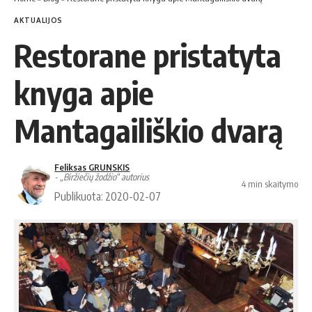
AKTUALIJOS
Restorane pristatyta
knyga apie
Mantagailiškio dvarą
Feliksas GRUNSKIS
- „Biržiečių žodžio“ autorius
4 min skaitymo
Publikuota: 2020-02-07