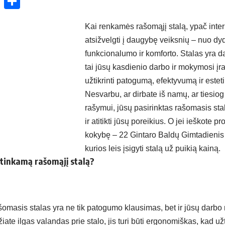
ok
enger
atsApp
X
Share
Kai renkamės rašomąjį stalą, ypač inte
atsižvelgti į daugybę veiksnių – nuo dydž
funkcionalumo ir komforto. Stalas yra d
tai jūsų kasdienio darbo ir mokymosi įran
užtikrinti patogumą, efektyvumą ir esteti
Nesvarbu, ar dirbate iš namų, ar tiesiog
rašymui, jūsų pasirinktas
rašomasis sta
ir atitikti jūsų poreikius. O jei ieškote p
kokybę – 22 Gintaro Baldų Gimtadienis 
kurios leis įsigyti stalą už puikią kainą.
 tinkamą rašomąjį stalą?
šomasis stalas yra ne tik patogumo klausimas, bet ir jūsų darb
iate ilgas valandas prie stalo, jis turi būti ergonomiškas, kad užt