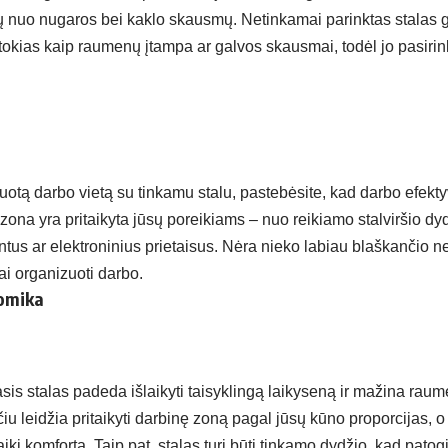
 nuo nugaros bei kaklo skausmų. Netinkamai parinktas stalas gal
tokias kaip raumenų įtampa ar galvos skausmai, todėl jo pasirin
nuotą darbo vietą su tinkamu stalu, pastebėsite, kad darbo efek
zona yra pritaikyta jūsų poreikiams – nuo reikiamo stalviršio dydž
tus ar elektroninius prietaisus. Nėra nieko labiau blaškančio n
ai organizuoti darbo.
nomika
s stalas padeda išlaikyti taisyklingą laikyseną ir mažina raum
u leidžia pritaikyti darbinę zoną pagal jūsų kūno proporcijas, o
laikį komfortą. Taip pat, stalas turi būti tinkamo dydžio, kad patogia