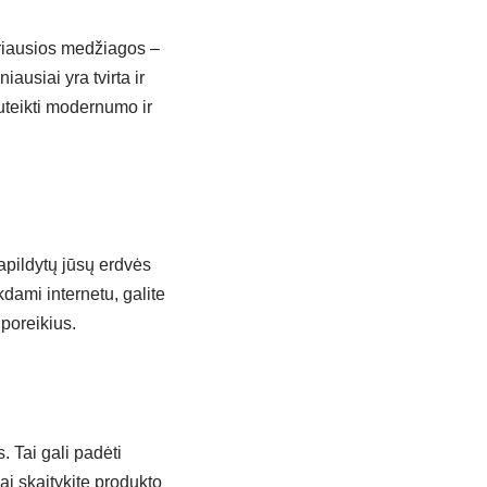
ariausios medžiagos –
usiai yra tvirta ir
uteikti modernumo ir
papildytų jūsų erdvės
kdami internetu, galite
 poreikius.
. Tai gali padėti
ai skaitykite produkto