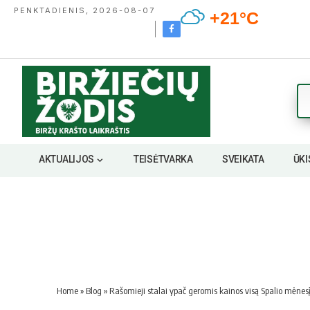
PENKTADIENIS, 2026-08-07
+21°C
AKTUALIJOS
TEISĖTVARKA
SVEIKATA
ŪKI
Home
»
Blog
»
Rašomieji stalai ypač geromis kainos visą Spalio mėnes