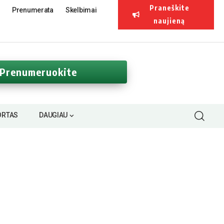
Praneškite
Prenumerata
Skelbimai
naujieną
Prenumeruokite
ORTAS
DAUGIAU