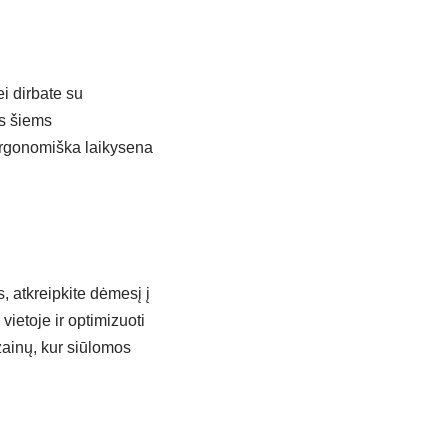
ei dirbate su
ės šiems
 ergonomiška laikysena
 atkreipkite dėmesį į
 vietoje ir optimizuoti
izainų, kur siūlomos