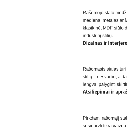
Rašomojo stalo medžiag
mediena, metalas ar MD
klasikinė, MDF siūlo 
industrinį stilių.
Dizainas ir interj
Rašomasis stalas turi 
stilių – nesvarbu, ar t
lengvai palyginti skirti
Atsiliepimai ir apr
Pirkdami rašomąjį stalą
susidaryti tikrą vaizd