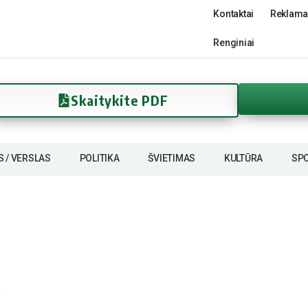
Kontaktai
Reklama
Renginiai
Skaitykite PDF
S / VERSLAS
POLITIKA
ŠVIETIMAS
KULTŪRA
SP
į