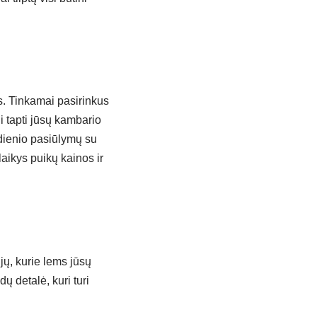
us. Tinkamai pasirinkus
li tapti jūsų kambario
dienio pasiūlymų su
šlaikys puikų kainos ir
ijų, kurie lems jūsų
dų detalė, kuri turi