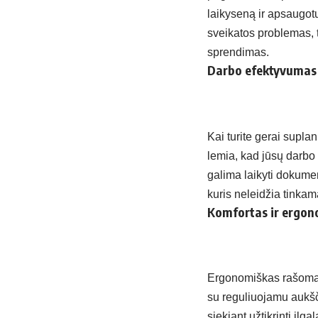
laikyseną ir apsaugotų
sveikatos problemas, 
sprendimas.
Darbo efektyvumas
Kai turite gerai supla
lemia, kad jūsų darbo 
galima laikyti dokumen
kuris neleidžia tinkam
Komfortas ir ergo
Ergonomiškas rašomasi
su reguliuojamu aukšči
siekiant užtikrinti ilga