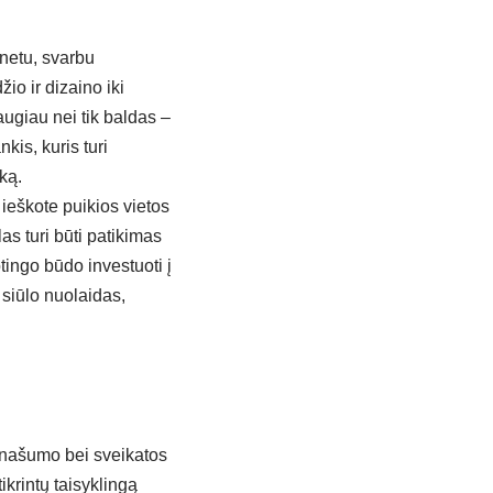
rnetu, svarbu
io ir dizaino iki
augiau nei tik baldas –
kis, kuris turi
ką.
 ieškote puikios vietos
las
turi būti patikimas
rotingo būdo investuoti į
siūlo nuolaidas,
o našumo bei sveikatos
ikrintų taisyklingą