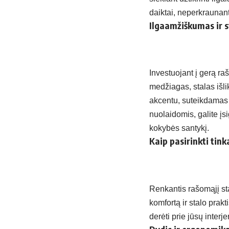
daiktai, neperkraunan
Ilgaamžiškumas ir st
Investuojant į gerą ra
medžiagas, stalas išlik
akcentu, suteikdamas 
nuolaidomis, galite įsig
kokybės santykį.
Kaip pasirinkti tin
Renkantis rašomąjį sta
komfortą ir stalo prakt
derėti prie jūsų interj