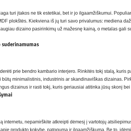
a turi įtakos ne tik estetikai, bet ir jo ilgaamžiškumui. Populi
F plokštės. Kiekviena iš jų turi savo privalumus: mediena dažnia
daugiau dizaino pasirinkimų už mažesnę kainą, o metalas gali s
ero suderinamumas
derėti prie bendro kambario interjero. Rinkitės tokį stalą, kuris 
ai būtų minimalistinis, industrinis ar skandinaviškas dizainas. Pir
ngus dizainus ir rasti tokį, kuris geriausiai atitinka jūsų skonį bei
ašymai
 internetu, nepamirškite atkreipti dėmesį į vartotojų atsiliepimus
ą apie produkto kokybę, patogumą ir ilgaamžiškumą. Be to, įdėmi