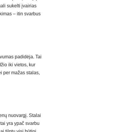
i sukelti įvairias
kimas – itin svarbus
tyvumas padidėja. Tai
io iki vietos, kur
ei per mažas stalas,
enų nuovargį. Stalai
 tai yra ypač svarbu
i tilptų visi būtini