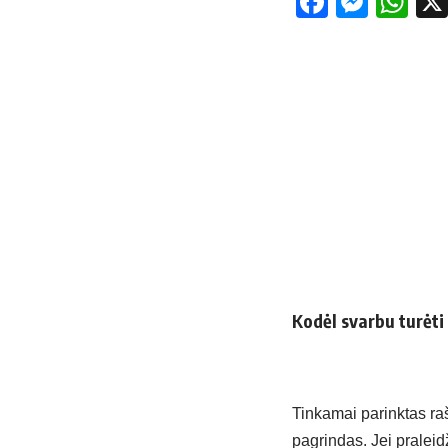
Facebo
Mess
Wh
Kodėl svarbu turėti
Tinkamai parinktas ra
pagrindas. Jei praleidž