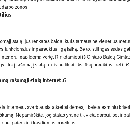
t darbo zonos.
ilius
šomąjį stalą, jūs renkatės baldą, kuris tarnaus ne vienerius met
s funkcionalus ir patrauklus ilgą laiką. Be to, stilingas stalas ga
interjerui papildomą vertę. Rinkdamiesi iš Gintaro Baldų Gimta
yti tokį rašomąjį stalą, kuris ne tik atitiks jūsų poreikius, bet ir i
kamą rašomąjį stalą internetu?
lą internetu, svarbiausia atkreipti dėmesį į keletą esminių kriter
iškumą. Nepamirškite, jog stalas yra ne tik vieta darbui, bet ir bal
ero bei patenkinti kasdienius poreikius.