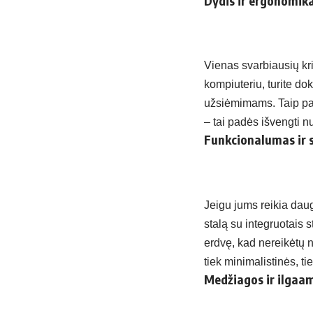
Dydis ir ergonomik
Vienas svarbiausių krit
kompiuteriu, turite d
užsiėmimams. Taip pat
– tai padės išvengti 
Funkcionalumas ir 
Jeigu jums reikia dau
stalą su integruotais s
erdvę, kad nereikėtų nu
tiek minimalistinės, t
Medžiagos ir ilgaa