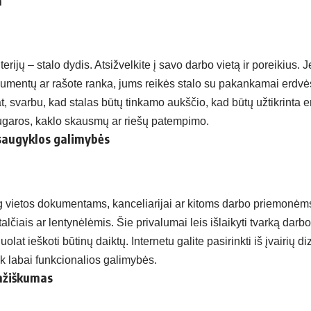
a
erijų – stalo dydis. Atsižvelkite į savo darbo vietą ir poreikius. J
okumentų ar rašote ranka, jums reikės stalo su pakankamai erdv
, svarbu, kad stalas būtų tinkamo aukščio, kad būtų užtikrinta
nugaros, kaklo skausmų ar riešų patempimo.
saugyklos galimybės
g vietos dokumentams, kanceliarijai ar kitoms darbo priemonėms,
talčiais ar lentynėlėmis. Šie privalumai leis išlaikyti tvarką darbo
olat ieškoti būtinų daiktų. Internetu galite pasirinkti iš įvairių d
iek labai funkcionalios galimybės.
mžiškumas