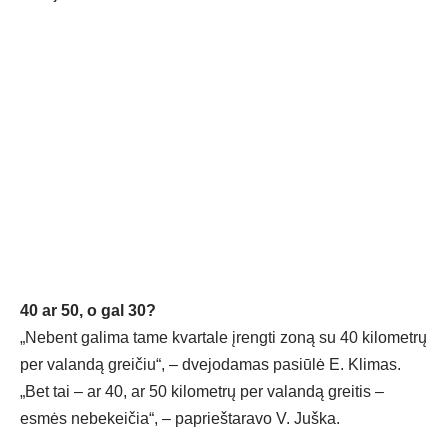
40 ar 50, o gal 30?
„Nebent galima tame kvartale įrengti zoną su 40 kilometrų
per valandą greičiu“, – dvejodamas pasiūlė E. Klimas.
„Bet tai – ar 40, ar 50 kilometrų per valandą greitis –
esmės nebekeičia“, – paprieštaravo V. Juška.