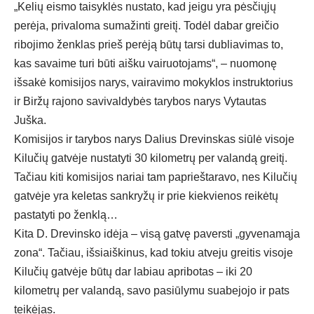
„Kelių eismo taisyklės nustato, kad jeigu yra pėsčiųjų
perėja, privaloma sumažinti greitį. Todėl dabar greičio
ribojimo ženklas prieš perėją būtų tarsi dubliavimas to,
kas savaime turi būti aišku vairuotojams“, – nuomonę
išsakė komisijos narys, vairavimo mokyklos instruktorius
ir Biržų rajono savivaldybės tarybos narys Vytautas
Juška.
Komisijos ir tarybos narys Dalius Drevinskas siūlė visoje
Kilučių gatvėje nustatyti 30 kilometrų per valandą greitį.
Tačiau kiti komisijos nariai tam paprieštaravo, nes Kilučių
gatvėje yra keletas sankryžų ir prie kiekvienos reikėtų
pastatyti po ženklą…
Kita D. Drevinsko idėja – visą gatvę paversti „gyvenamąja
zona“. Tačiau, išsiaiškinus, kad tokiu atveju greitis visoje
Kilučių gatvėje būtų dar labiau apribotas – iki 20
kilometrų per valandą, savo pasiūlymu suabejojo ir pats
teikėjas.