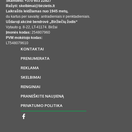
Skambinti: +370 603 22827
Rašyti: skelbimai@birzietis.lt
Laikraštis leidžiamas nuo 1945 metų,
du kartus per savaitę: antradieniais ir penktadieniais.
Uždaroji akcinė bendrovė „Biržiečių žodis“
Vytauto g. 8-22, LT-41174. Biržai
Įmonės kodas:
254807960
PVM mokėtojo kodas:
LT548079610
KONTAKTAI
PRENUMERATA
REKLAMA
SKELBIMAI
RENGINIAI
PRANEŠKITE NAUJIENĄ
PRIVATUMO POLITIKA