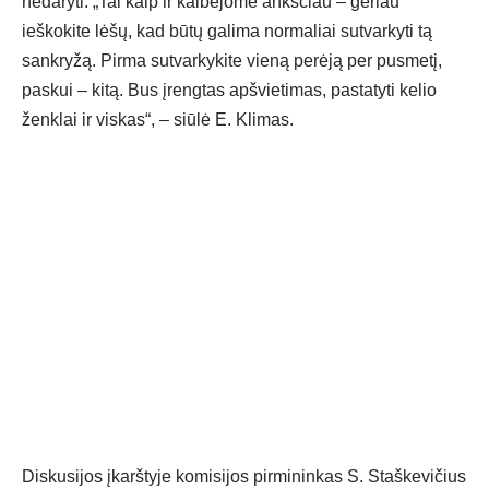
nedaryti: „Tai kaip ir kalbėjome anksčiau – geriau
ieškokite lėšų, kad būtų galima normaliai sutvarkyti tą
sankryžą. Pirma sutvarkykite vieną perėją per pusmetį,
paskui – kitą. Bus įrengtas apšvietimas, pastatyti kelio
ženklai ir viskas“, – siūlė E. Klimas.
Diskusijos įkarštyje komisijos pirmininkas S. Staškevičius