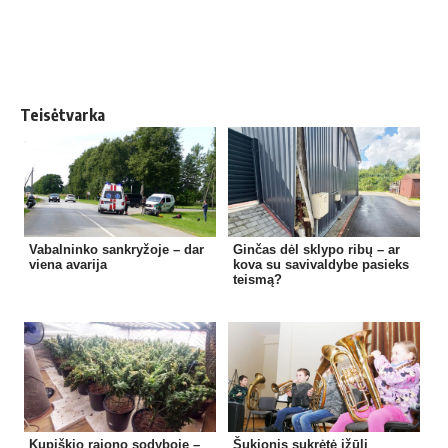
Teisėtvarka
Vabalninko sankryžoje – dar
Ginčas dėl sklypo ribų – ar
viena avarija
kova su savivaldybe pasieks
teismą?
Kupiškio rajono sodyboje –
Šukionis sukrėtė įžūli