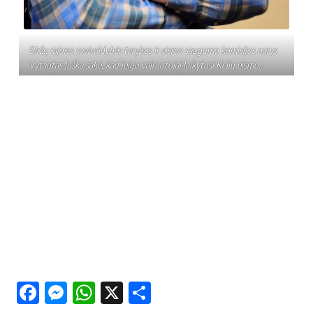
Biržų rajono savivaldybės tarybos ir eismo saugumo komisijos narys
Vytautas Juška sakė, kad jeigu vairuotojai laikytųsi Kelių eismo
taisyklių, tai nereikėtų apsistatyti draudžiamaisiais kelio ženklais. | I.
Butkevičiūtės nuotr.
Facebook
Messenger
WhatsApp
X
Share