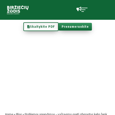
Skaitykite PDF
Prenumeruokite
Home
»
Blog
»
Problemos sprendimas – važiavimo greitį ribojantys kelio ženklai