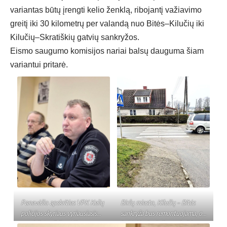
variantas būtų įrengti kelio ženklą, ribojantį važiavimo
greitį iki 30 kilometrų per valandą nuo Bitės–Kilučių iki
Kilučių–Skratiškių gatvių sankryžos.
Eismo saugumo komisijos nariai balsų dauguma šiam
variantui pritarė.
Panevėžio apskrities VPK Kelių
Biržų miesto, Kilučių – Bitės
policijos skyriaus vyriausiasis
sankryža bus remontuojama, o
specialistas Erikas Klimas
kol tai įvyks, kelio ruože iki