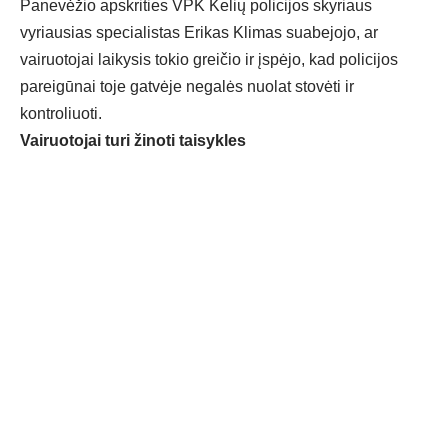
Panevėžio apskrities VPK Kelių policijos skyriaus
vyriausias specialistas Erikas Klimas suabejojo, ar
vairuotojai laikysis tokio greičio ir įspėjo, kad policijos
pareigūnai toje gatvėje negalės nuolat stovėti ir
kontroliuoti.
Vairuotojai turi žinoti taisykles