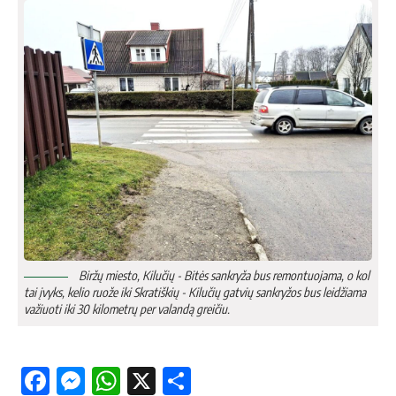
Biržų miesto, Kilučių - Bitės sankryža bus remontuojama, o kol
tai įvyks, kelio ruože iki Skratiškių - Kilučių gatvių sankryžos bus leidžiama
važiuoti iki 30 kilometrų per valandą greičiu.
Facebook
Messenger
WhatsApp
X
Share