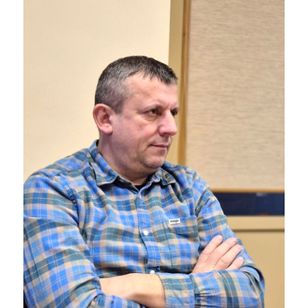
abejojo, ar vairuotojai Kilučių
Skratiškių – Kilučių gatvių
gatvėje laikysis nustatyto 30
sankryžos bus leidžiama
kilometrų per valandą greičio. |
važiuoti iki 30 kilometrų per
I. Butkevičiūtės nuotr.
valandą greičiu. | I.
Butkevičiūtės nuotr.