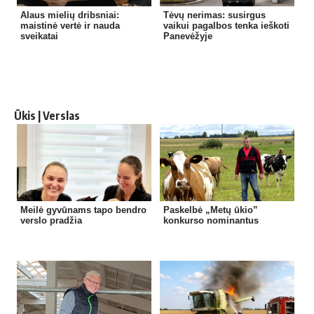
Alaus mielių dribsniai:
Tėvų nerimas: susirgus
maistinė vertė ir nauda
vaikui pagalbos tenka ieškoti
sveikatai
Panevėžyje
Ūkis | Verslas
Meilė gyvūnams tapo bendro
Paskelbė „Metų ūkio”
verslo pradžia
konkurso nominantus