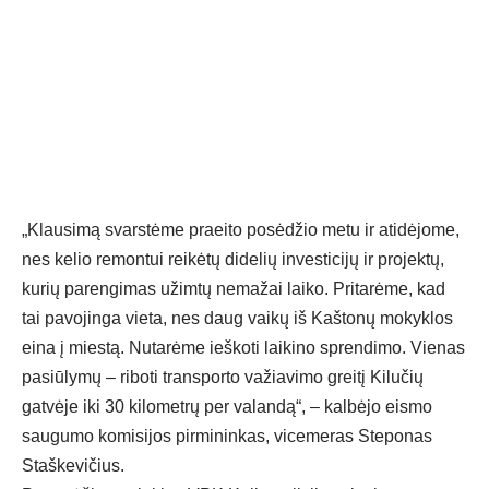
„Klausimą svarstėme praeito posėdžio metu ir atidėjome,
nes kelio remontui reikėtų didelių investicijų ir projektų,
kurių parengimas užimtų nemažai laiko. Pritarėme, kad
tai pavojinga vieta, nes daug vaikų iš Kaštonų mokyklos
eina į miestą. Nutarėme ieškoti laikino sprendimo. Vienas
pasiūlymų – riboti transporto važiavimo greitį Kilučių
gatvėje iki 30 kilometrų per valandą“, – kalbėjo eismo
saugumo komisijos pirmininkas, vicemeras Steponas
Staškevičius.