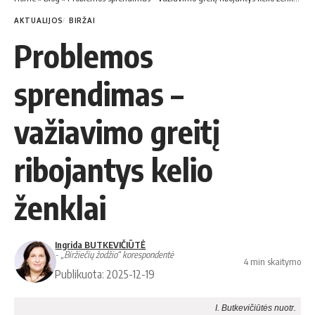
AKTUALIJOS
BIRŽAI
Problemos
sprendimas –
važiavimo greitį
ribojantys kelio
ženklai
Ingrida BUTKEVIČIŪTĖ
- „Biržiečių žodžio“ korespondentė
4 min skaitymo
Publikuota: 2025-12-19
I. Butkevičiūtės nuotr.