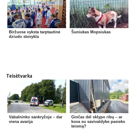
Biržuose vyksta tarptautinė
Šuniukas Mopsiukas
dziudo stovykla
Teisėtvarka
Vabalninko sankryžoje – dar
Ginčas dėl sklypo ribų – ar
viena avarija
kova su savivaldybe pasieks
teismą?