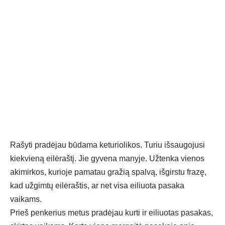
Rašyti pradėjau būdama keturiolikos. Turiu išsaugojusi
kiekvieną eilėraštį. Jie gyvena manyje. Užtenka vienos
akimirkos, kurioje pamatau gražią spalvą, išgirstu frazę,
kad užgimtų eilėraštis, ar net visa eiliuota pasaka
vaikams.
Prieš penkerius metus pradėjau kurti ir eiliuotas pasakas,