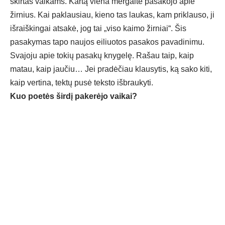
skirtas vaikams. Kartą viena mergaitė pasakojo apie
žirnius. Kai paklausiau, kieno tas laukas, kam priklauso, ji
išraiškingai atsakė, jog tai „viso kaimo žirniai“. Šis
pasakymas tapo naujos eiliuotos pasakos pavadinimu.
Svajoju apie tokių pasakų knygelę. Rašau taip, kaip
matau, kaip jaučiu… Jei pradėčiau klausytis, ką sako kiti,
kaip vertina, tektų pusė teksto išbraukyti.
Kuo poetės širdį pakerėjo vaikai?