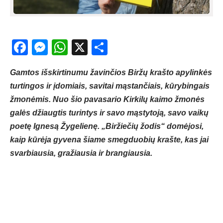
Facebook
Messenger
WhatsApp
X
Share
Gamtos išskirtinumu žavinčios Biržų krašto apylinkės
turtingos ir įdomiais, savitai mąstančiais, kūrybingais
žmonėmis. Nuo šio pavasario Kirkilų kaimo žmonės
galės džiaugtis turintys ir savo mąstytoją, savo vaikų
poetę Ignesą Žygelienę. „Biržiečių žodis“ domėjosi,
kaip kūrėja gyvena šiame smegduobių krašte, kas jai
svarbiausia, gražiausia ir brangiausia.