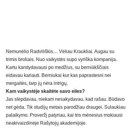
Nemunėlio Radviliškis… Vėliau Kraukliai. Augau su
trimis broliais. Nuo vaikystės supo vyriška kompanija.
Kartu karstydavausi po medžius, su berniūkščiais
eidavau kariauti. Berniukai kur kas paprastesni nei
mergaitės, tarp jų nėra intrigų.
Kam vaikystėje skaitėte savo eiles?
Jas slėpdavau, niekam nesakydavau, kad rašau. Būdavo
net gėda. Tik studijų metais parodžiau draugei. Sulaukiau
palaikymo. Proveržį patyriau, kai tris mėnesius mokiausi
neakivaizdinėje Rašytojų akademijoje.