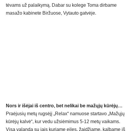
tėvams už palaikymą. Dabar su kolege Toma dirbame
masažo kabinete Biržuose, Vytauto gatvėje.
Nors ir išėjai iš centro, bet nelikai be mažųjų kūrėjų…
Praėjusių metų rugsėjį „Relax“ namuose startavo „Mažųjų
kūrėjų kalvė“, kur vedu užsiėmimus 5-12 metų vaikams.
Visą valandą su jais kuriame eiles, žaidžiame, kalbame iš