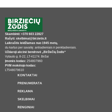
Skambinti: +370 603 22827
Rašyti: skelbimai@birzietis.lt
Laikraštis leidžiamas nuo 1945 metų,
du kartus per savaitę: antradieniais ir penktadieniais.
Uždaroji akcinė bendrovė „Biržiečių žodis“
Vytauto g. 8-22, LT-41174. Biržai
Įmonės kodas:
254807960
PVM mokėtojo kodas:
LT548079610
KONTAKTAI
PRENUMERATA
REKLAMA
SKELBIMAI
RENGINIAI