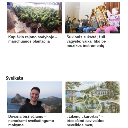
Kupiškio rajono sodyboje –
Šukionis sukrėtė įžūli
marichuanos plantacija
vagystė: vaikai liko be
muzikos instrumentų
Sveikata
Dovana biržiečiams –
„Likėnų „kurortas” –
nemokami sveikatingumo
trisdešimt savivaldos
mokymai
neveiklos metų