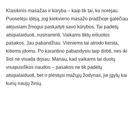
Klasikinis masažas ir kūryba – kaip tik tai, ko norėjau.
Puoselėju idėją, jog kiekvieno masažo pradžioje galėčiau
atėjusiam žmogui paskaityti savo kūrybos. Tai padėtų
atsipalaiduoti, nusiraminti. Vaikams tiktų eiliuotos
pasakos. Jau pabandžiau. Vieniems tai atrodo keista,
kitiems įdomu. Po karantino pabandysiu taip dirbti, nes iki
šiol ne visada drįsau. Manau, kad vaikams tai duotų
visapusiškos naudos – pasakos ne tik padėtų
atsipalaiduoti, bet ir plėstųsi mažųjų žodynas, jie įgytų kai
kurių naujų žinių.