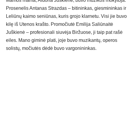
Mamos mama, Aldona Juškienė, buvo muzikos mokytoja.
Prosenelis Antanas Strazdas – bitininkas, giesmininkas ir
Leliūnų kaimo seniūnas, kuris grojo klarnetu. Visi jie buvo
kilę iš Utenos krašto. Promočiutė Emilija Saliūnaitė
Juškienė – profesionali siuvėja Biržuose, ji taip pat rašė
eiles. Mano giminė plati, joje buvo muzikantų, operos
solistų, močiutės dėdė buvo vargonininkas.