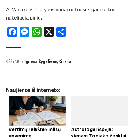
A. Variakojis: “Tarybos nariai net nesusigaudo, kur
nukeliauja pinigai“
Facebook
Messenger
WhatsApp
X
Share
ŽYMOS:
Ignesa Žygelienė
Kirkilai
Naujienos iš interneto: