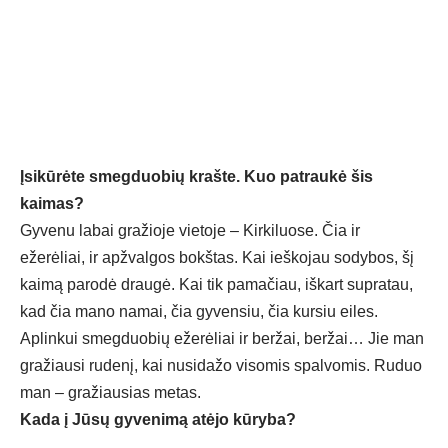
Įsikūrėte smegduobių krašte. Kuo patraukė šis
kaimas?
Gyvenu labai gražioje vietoje – Kirkiluose. Čia ir
ežerėliai, ir apžvalgos bokštas. Kai ieškojau sodybos, šį
kaimą parodė draugė. Kai tik pamačiau, iškart supratau,
kad čia mano namai, čia gyvensiu, čia kursiu eiles.
Aplinkui smegduobių ežerėliai ir beržai, beržai… Jie man
gražiausi rudenį, kai nusidažo visomis spalvomis. Ruduo
man – gražiausias metas.
Kada į Jūsų gyvenimą atėjo kūryba?