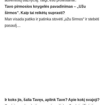
adventistų bažnyčią. Taigi, esu protestantė.
Tavo pirmosios knygelės pavadinimas – „Užu
širmos“. Kaip tai reikėtų suprasti?
Man visada patiko ir patinka stovėti „užu širmos“ ir stebėti
pasaulį…
Ir koks jis, šalia Tavęs, aplink Tave? Apie kokį svajoji?