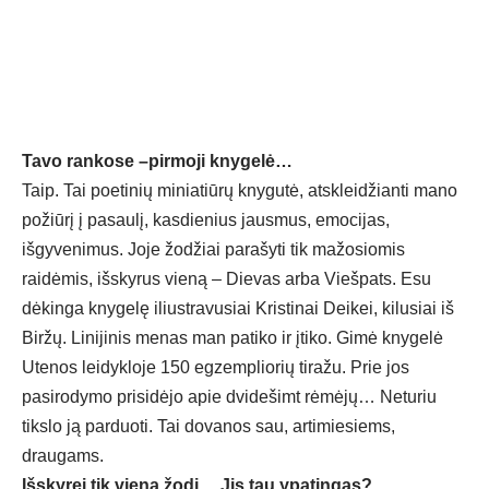
Tavo rankose –pirmoji knygelė…
Taip. Tai poetinių miniatiūrų knygutė, atskleidžianti mano
požiūrį į pasaulį, kasdienius jausmus, emocijas,
išgyvenimus. Joje žodžiai parašyti tik mažosiomis
raidėmis, išskyrus vieną – Dievas arba Viešpats. Esu
dėkinga knygelę iliustravusiai Kristinai Deikei, kilusiai iš
Biržų. Linijinis menas man patiko ir įtiko. Gimė knygelė
Utenos leidykloje 150 egzempliorių tiražu. Prie jos
pasirodymo prisidėjo apie dvidešimt rėmėjų… Neturiu
tikslo ją parduoti. Tai dovanos sau, artimiesiems,
draugams.
Išskyrei tik vieną žodį… Jis tau ypatingas?