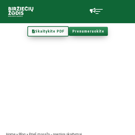
Skaitykite PDF
Prenumeruokite
Home
»
Blog
»
Prieš masažą – poezijos skaitymai