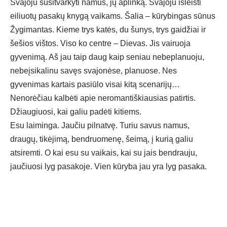
Svajoju susitvarkyti namus, jų aplinką. Svajoju išleisti
eiliuotų pasakų knygą vaikams. Šalia – kūrybingas sūnus
Žygimantas. Kieme trys katės, du šunys, trys gaidžiai ir
šešios vištos. Viso ko centre – Dievas. Jis vairuoja
gyvenimą. Aš jau taip daug kaip seniau nebeplanuoju,
nebeįsikalinu savęs svajonėse, planuose. Nes
gyvenimas kartais pasiūlo visai kitą scenarijų…
Nenorėčiau kalbėti apie neromantiškiausias patirtis.
Džiaugiuosi, kai galiu padėti kitiems.
Esu laiminga. Jaučiu pilnatvę. Turiu savus namus,
draugų, tikėjimą, bendruomenę, šeimą, į kurią galiu
atsiremti. O kai esu su vaikais, kai su jais bendrauju,
jaučiuosi lyg pasakoje. Vien kūryba jau yra lyg pasaka.