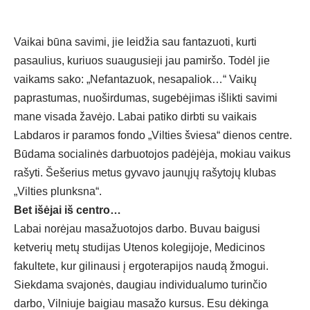
Vaikai būna savimi, jie leidžia sau fantazuoti, kurti
pasaulius, kuriuos suaugusieji jau pamiršo. Todėl jie
vaikams sako: „Nefantazuok, nesapaliok…“ Vaikų
paprastumas, nuoširdumas, sugebėjimas išlikti savimi
mane visada žavėjo. Labai patiko dirbti su vaikais
Labdaros ir paramos fondo „Vilties šviesa“ dienos centre.
Būdama socialinės darbuotojos padėjėja, mokiau vaikus
rašyti. Šešerius metus gyvavo jaunųjų rašytojų klubas
„Vilties plunksna“.
Bet išėjai iš centro…
Labai norėjau masažuotojos darbo. Buvau baigusi
ketverių metų studijas Utenos kolegijoje, Medicinos
fakultete, kur gilinausi į ergoterapijos naudą žmogui.
Siekdama svajonės, daugiau individualumo turinčio
darbo, Vilniuje baigiau masažo kursus. Esu dėkinga