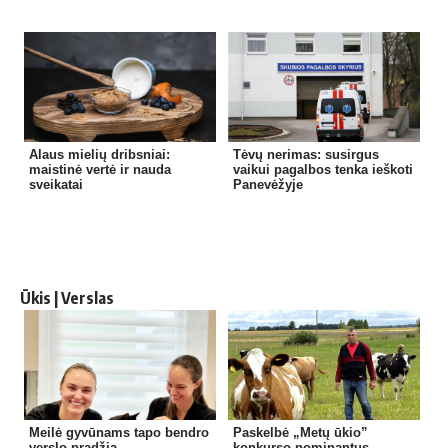
Alaus mielių dribsniai:
Tėvų nerimas: susirgus
maistinė vertė ir nauda
vaikui pagalbos tenka ieškoti
sveikatai
Panevėžyje
Ūkis | Verslas
Meilė gyvūnams tapo bendro
Paskelbė „Metų ūkio”
verslo pradžia
konkurso nominantus