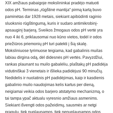
XIX amžiaus pabaigoje mokslininkai pradėjo matuoti
odos pH. Terminas „rūgštinė mantija“ pirmą kartą buvo
paminėtas dar 1928 metais, siekiant apibūdinti raginio
sluoksnio rūgštingumą, kuris ir sudaro antimikrobinį-
apsauginį barjerą. Sveikos žmogaus odos pH vertė yra
nuo 4 iki 6, priklausomai nuo kūno vietos, todėl ir odos
priežiūros priemonių pH turi patekti į šią skalę.
Moksliniuose tyrimuose teigiama, kad gabalinis muilas
labiau dirgina odą, dėl didesnės pH vertės. Pavyzdžiui,
rankas plaunant su muilo gabalėliu, plaštakų pH padidėja
vidutiniškai 3 vienetais ir išlieka padidėjusi 90 minučių.
Nedidelis ir nuolatinis pH padidėjimas, kaip ir kasdienis
gabalinio muilo naudojimas kelis kartus per dieną,
neigiamai veikia odos barjero atstatymo mechanizmą, o
tai tampa ypač aktualu vyresnio amžiaus asmenims.
Siekiant išvengti odos pažeidimų, sausmės ar netgi
pragulų, tiek nuplaunamos, tiek nenuplaunamos odos