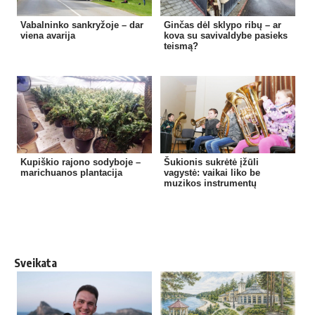
Vabalninko sankryžoje – dar
Ginčas dėl sklypo ribų – ar
viena avarija
kova su savivaldybe pasieks
teismą?
Kupiškio rajono sodyboje –
Šukionis sukrėtė įžūli
marichuanos plantacija
vagystė: vaikai liko be
muzikos instrumentų
Sveikata