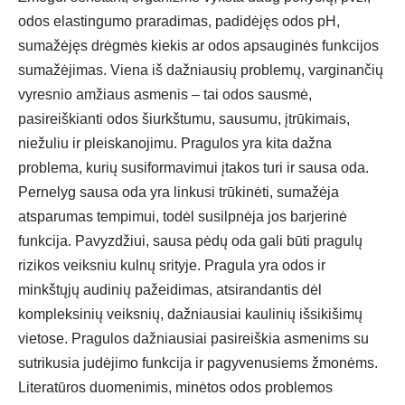
odos elastingumo praradimas, padidėjęs odos pH,
sumažėjęs drėgmės kiekis ar odos apsauginės funkcijos
sumažėjimas. Viena iš dažniausių problemų, varginančių
vyresnio amžiaus asmenis – tai odos sausmė,
pasireiškianti odos šiurkštumu, sausumu, įtrūkimais,
niežuliu ir pleiskanojimu. Pragulos yra kita dažna
problema, kurių susiformavimui įtakos turi ir sausa oda.
Pernelyg sausa oda yra linkusi trūkinėti, sumažėja
atsparumas tempimui, todėl susilpnėja jos barjerinė
funkcija. Pavyzdžiui, sausa pėdų oda gali būti pragulų
rizikos veiksniu kulnų srityje. Pragula yra odos ir
minkštųjų audinių pažeidimas, atsirandantis dėl
kompleksinių veiksnių, dažniausiai kaulinių išsikišimų
vietose. Pragulos dažniausiai pasireiškia asmenims su
sutrikusia judėjimo funkcija ir pagyvenusiems žmonėms.
Literatūros duomenimis, minėtos odos problemos