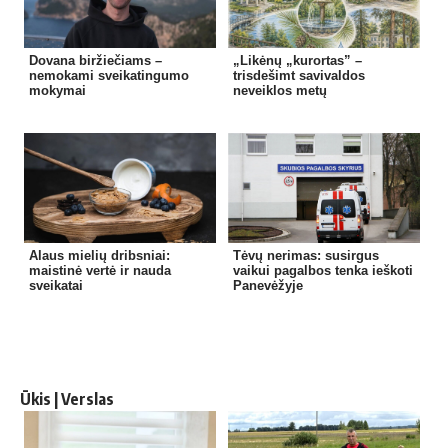
Dovana biržiečiams –
„Likėnų „kurortas” –
nemokami sveikatingumo
trisdešimt savivaldos
mokymai
neveiklos metų
Alaus mielių dribsniai:
Tėvų nerimas: susirgus
maistinė vertė ir nauda
vaikui pagalbos tenka ieškoti
sveikatai
Panevėžyje
Ūkis | Verslas