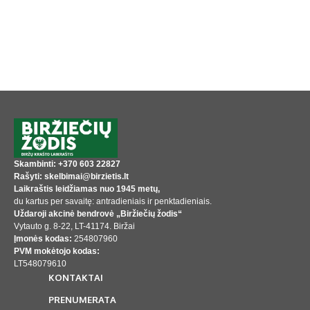
Skambinti: +370 603 22827
Rašyti: skelbimai@birzietis.lt
Laikraštis leidžiamas nuo 1945 metų,
du kartus per savaitę: antradieniais ir penktadieniais.
Uždaroji akcinė bendrovė „Biržiečių žodis“
Vytauto g. 8-22, LT-41174. Biržai
Įmonės kodas:
254807960
PVM mokėtojo kodas:
LT548079610
KONTAKTAI
PRENUMERATA