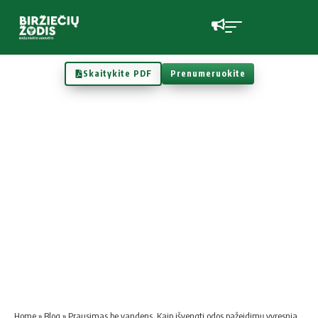
Skaitykite PDF
Prenumeruokite
Home
»
Blog
»
Prausimas be vandens. Kaip išvengti odos pažeidimų vyresniame amžiuje?