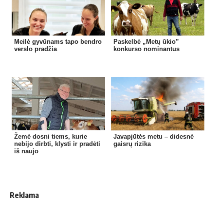
Meilė gyvūnams tapo bendro
Paskelbė „Metų ūkio”
verslo pradžia
konkurso nominantus
Žemė dosni tiems, kurie
Javapjūtės metu – didesnė
nebijo dirbti, klysti ir pradėti
gaisrų rizika
iš naujo
Reklama