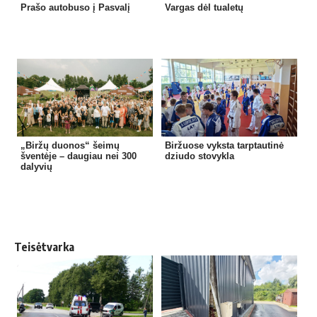
Prašo autobuso į Pasvalį
Vargas dėl tualetų
„Biržų duonos“ šeimų
Biržuose vyksta tarptautinė
šventėje – daugiau nei 300
dziudo stovykla
dalyvių
Teisėtvarka