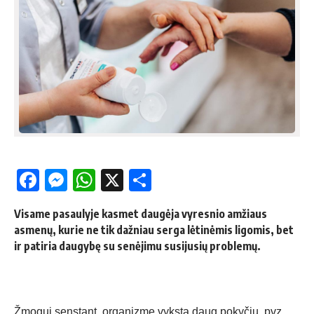
Facebook
Messenger
WhatsApp
X
Share
Visame pasaulyje kasmet daugėja vyresnio amžiaus
asmenų, kurie ne tik dažniau serga lėtinėmis ligomis, bet
ir patiria daugybę su senėjimu susijusių problemų.
Žmogui senstant, organizme vyksta daug pokyčių, pvz.,