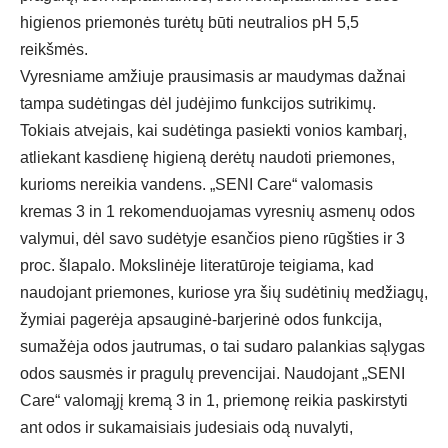
higienos priemonės turėtų būti neutralios pH 5,5
reikšmės.
Vyresniame amžiuje prausimasis ar maudymas dažnai
tampa sudėtingas dėl judėjimo funkcijos sutrikimų.
Tokiais atvejais, kai sudėtinga pasiekti vonios kambarį,
atliekant kasdienę higieną derėtų naudoti priemones,
kurioms nereikia vandens.
„SENI Care“ valomasis
kremas 3 in 1
rekomenduojamas vyresnių asmenų odos
valymui, dėl savo sudėtyje esančios pieno rūgšties ir 3
proc. šlapalo. Mokslinėje literatūroje teigiama, kad
naudojant priemones, kuriose yra šių sudėtinių medžiagų,
žymiai pagerėja apsauginė-barjerinė odos funkcija,
sumažėja odos jautrumas, o tai sudaro palankias sąlygas
odos sausmės ir pragulų prevencijai. Naudojant „SENI
Care“ valomąjį kremą 3 in 1, priemonę reikia paskirstyti
ant odos ir sukamaisiais judesiais odą nuvalyti,