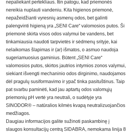
nepaliekant pertekliaus. Itin patogu, kad priemonės
nereikia nuplauti vandeniu. Kita higienos priemonė,
nepažeidžianti vyresnių asmenų odos, bet galinti
palengvinti higieną yra
„SENI Care“ valomosios putos
. Ši
priemonė skirta visos odos valymui be vandens, bet
tinkamiausia naudoti tarpvietės ir sėdmenų srityje, kai
nelaikomas šlapimas ir (ar) išmatos, o asmuo naudoja
sugeriamuosius gaminius. Būtent „SENI Care“
valomosios putos, skirtos jautrios intymios zonos valymui,
siekiant išvengti mechaninio odos dirginimo, naudojamos
dėl pragulų susiformavimo ir ypač tinka pasituštinus. Taip
pat svarbu paminėti, kad jau aptartų odos valomųjų
priemonių pH vertė yra neutrali, o sudėtyje yra
SINODOR® – natūralios kilmės kvapą neutralizuojančios
medžiagos.
Daugiau informacijos galite sužinoti paskambinę į
slaugos konsultacijų centrą SIDABRA, nemokama linija 8