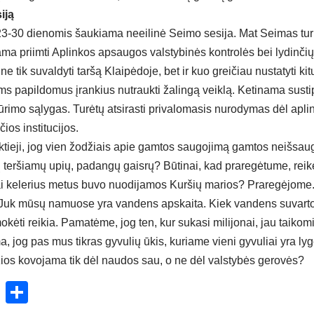
i­ją
23-30 die­no­mis šau­kia­ma neei­li­nė Sei­mo se­si­ja. Mat Sei­mas tu­r
­ma priim­ti Ap­lin­kos ap­sau­gos vals­ty­bi­nės kont­ro­lės bei ly­din­čių 
e tik su­val­dy­ti tar­šą Klai­pė­do­je, bet ir kuo grei­čiau nu­sta­ty­ti ki
ms pa­pil­do­mus įran­kius nu­trauk­ti ža­lin­gą veik­lą. Ke­ti­na­ma su­stip­
ū­ri­mo są­ly­gas. Tu­rė­tų at­si­ras­ti pri­va­lo­ma­sis nu­ro­dy­mas dėl ap­li
ios ins­ti­tu­ci­jos.
nk­tie­ji, jog vien žo­džiais apie gam­tos sau­go­ji­mą gam­tos neiš­sau
ų ter­šia­mų upių, pa­dan­gų gais­rų? Bū­ti­nai, kad pra­re­gė­tu­me, rei­kė
ai ke­le­rius me­tus bu­vo nuo­di­ja­mos Kur­šių ma­rios? Pra­re­gė­jo­me. 
a. Juk mū­sų na­muo­se yra van­dens ap­skai­ta. Kiek van­dens su­var­t
­kė­ti rei­kia. Pa­ma­tė­me, jog ten, kur su­ka­si mi­li­jo­nai, jau tai­ko­mi 
a, jog pas mus tik­ras gy­vu­lių ūkis, ku­ria­me vie­ni gy­vu­liai yra ly­
žios ko­vo­ja­ma tik dėl nau­dos sau, o ne dėl vals­ty­bės ge­ro­vės?
ok
enger
atsApp
X
Share