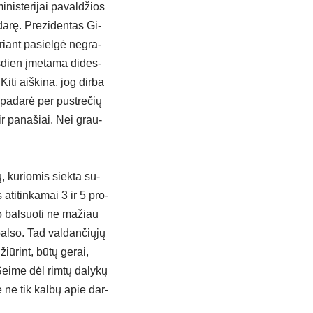
­nis­te­ri­jai pa­val­džios
a­rę. Pre­zi­den­tas Gi­
­riant pa­siel­gė ne­gra­
as­dien įme­ta­ma di­des­
i­ti aiš­ki­na, jog dir­ba
­pa­da­rė per pust­re­čių
, ir pa­na­šiai. Nei grau­
, ku­rio­mis siek­ta su­
s ati­tin­ka­mai 3 ir 5 pro­
jo bal­suo­ti ne ma­žiau
al­so. Tad val­dan­čių­jų
žiū­rint, bū­tų ge­rai,
ei­me dėl rim­tų da­ly­kų
me ne tik kal­bų apie dar­