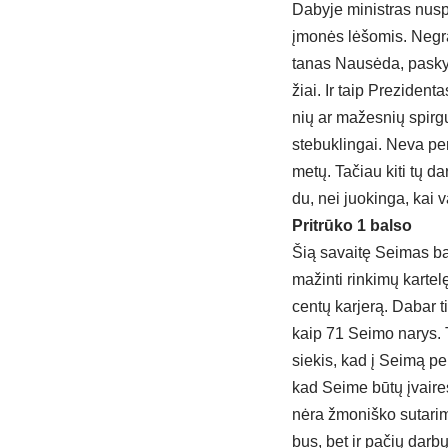
Da­by­je mi­nist­ras nu­spr
įmo­nės lė­šo­mis. Neg­ra
ta­nas Nau­sė­da, pa­sky­r
žiai. Ir taip Pre­zi­den­t
nių ar ma­žes­nių spir­gu­
ste­buk­lin­gai. Ne­va pe
me­tų. Ta­čiau ki­ti tų dar
du, nei juo­kin­ga, kai va
Prit­rū­ko 1 bal­so
Šią sa­vai­tę Sei­mas bal
ma­žin­ti rin­ki­mų kar­te­
cen­tų kar­je­rą. Da­bar t
kaip 71 Sei­mo na­rys. Ta
sie­kis, kad į Sei­mą per r
kad Sei­me bū­tų įvai­res
nė­ra žmo­niš­ko su­ta­ri
bus, bet ir pa­čių dar­bų. 