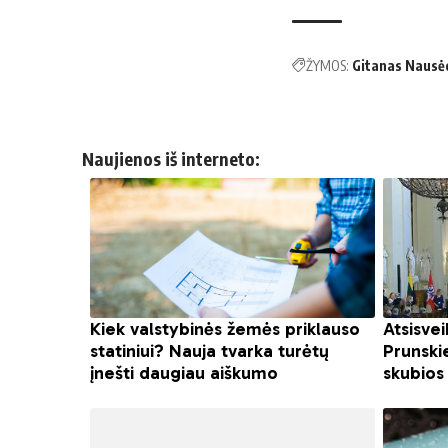
ŽYMOS:
Gitanas Nausė
Naujienos iš interneto: