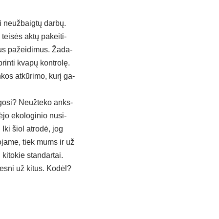
i neuž­baig­tų dar­bų.
tei­sės ak­tų pa­kei­ti­
­tus pa­žei­di­mus. Ža­da­
rin­ti kva­pų kont­ro­lę.
n­kos at­kū­ri­mo, ku­rį ga­
­go­si? Neuž­te­ko anks­
­jo eko­lo­gi­nio nu­si­
Iki šiol at­ro­dė, jog
o­ja­me, tiek mums ir už
ki­to­kie stan­dar­tai.
ges­ni už ki­tus. Ko­dėl?