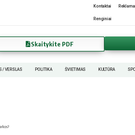
Kontaktai
Reklama
Renginiai
Skaitykite PDF
S / VERSLAS
POLITIKA
ŠVIETIMAS
KULTŪRA
SP
arkos?