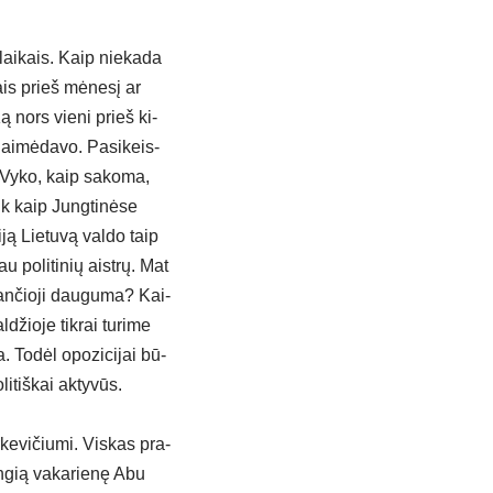
lai­kais. Kaip nie­ka­da
ais prieš mė­ne­sį ar
 Ką nors vie­ni prieš ki­
 lai­mė­da­vo. Pa­si­keis­
. Vy­ko, kaip sa­ko­ma,
ik kaip Jung­ti­nė­se
­ją Lie­tu­vą val­do taip
au po­li­ti­nių aist­rų. Mat
dan­čio­ji dau­gu­ma? Kai­
­džio­je tik­rai tu­ri­me
. To­dėl opo­zi­ci­jai bū­
tiš­kai ak­ty­vūs.
ke­vi­čiu­mi. Vis­kas pra­
n­gią va­ka­rie­nę Abu