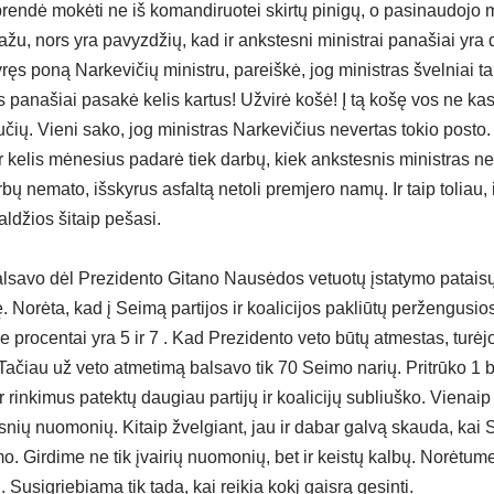
en­dė mo­kė­ti ne iš ko­man­di­ruo­tei skir­tų pi­ni­gų, o pa­si­nau­do­jo mi
­žu, nors yra pa­vyz­džių, kad ir anks­tes­ni mi­nist­rai pa­na­šiai yra d
ęs po­ną Nar­ke­vi­čių mi­nist­ru, pa­reiš­kė, jog mi­nist­ras švel­niai ta
as pa­na­šiai pa­sa­kė ke­lis kar­tus! Už­vi­rė ko­šė! Į tą ko­šę vos ne k
čių. Vie­ni sa­ko, jog mi­nist­ras Nar­ke­vi­čius ne­ver­tas to­kio po­sto. K
r ke­lis mė­ne­sius pa­da­rė tiek dar­bų, kiek anks­tes­nis mi­nist­ras ne
­bų ne­ma­to, iš­sky­rus as­fal­tą ne­to­li prem­je­ro na­mų. Ir taip to­liau
l­džios ši­taip pe­ša­si.
­sa­vo dėl Pre­zi­den­to Gi­ta­no Nau­sė­dos ve­tuo­tų įsta­ty­mo pa­tai­sų
lę. No­rė­ta, kad į Sei­mą par­ti­jos ir koa­li­ci­jos pa­kliū­tų per­žen­gu­sio
ie pro­cen­tai yra 5 ir 7 . Kad Pre­zi­den­to ve­to bū­tų at­mes­tas, tu­rė­
­čiau už ve­to at­me­ti­mą bal­sa­vo tik 70 Sei­mo na­rių. Prit­rū­ko 1 b
in­ki­mus pa­tek­tų dau­giau par­ti­jų ir koa­li­ci­jų su­bliuš­ko. Vie­naip 
­nių nuo­mo­nių. Ki­taip žvel­giant, jau ir da­bar gal­vą skau­da, kai S
­mo. Gir­di­me ne tik įvai­rių nuo­mo­nių, bet ir keis­tų kal­bų. No­rė­tu­
Su­sig­rie­bia­ma tik ta­da, kai rei­kia ko­kį gais­rą ge­sin­ti.