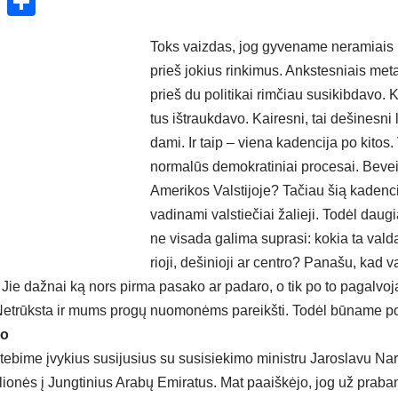
ok
enger
atsApp
X
Share
Toks vaiz­das, jog gy­ve­na­me ne­ra­miais 
prieš jo­kius rin­ki­mus. Anks­tes­niais me­t
prieš du po­li­ti­kai rim­čiau su­si­kib­da­vo.
tus iš­trauk­da­vo. Kai­res­ni, tai de­ši­nes­ni
da­mi. Ir taip – vie­na ka­den­ci­ja po ki­tos
nor­ma­lūs de­mok­ra­ti­niai pro­ce­sai. Be­ve
Ame­ri­kos Vals­ti­jo­je? Ta­čiau šią ka­den­ci
va­di­na­mi vals­tie­čiai ža­lie­ji. To­dėl dau­gi
ne vi­sa­da ga­li­ma su­pra­si: ko­kia ta val­
rio­ji, de­ši­nio­ji ar cent­ro? Pa­na­šu, kad val
. Jie daž­nai ką nors pir­ma pa­sa­ko ar pa­da­ro, o tik po to pa­gal­vo­ja
rūks­ta ir mums pro­gų nuo­mo­nėms pa­reikš­ti. To­dėl bū­na­me po­li­
ro
i­me įvy­kius su­si­ju­sius su su­si­sie­ki­mo mi­nist­ru Ja­ros­la­vu Nar­
e­lio­nės į Jung­ti­nius Ara­bų Emi­ra­tus. Mat paaiš­kė­jo, jog už pra­ba