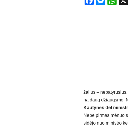
Facebo
Mess
Wh
ža­lius – ne­pa­ty­ru­sius
na daug džiaugs­mo. Net­
Kau­ty­nės dėl mi­nist­
Ne­be pir­mas mė­nuo ste­b
si­dė­jo nuo mi­nist­ro k