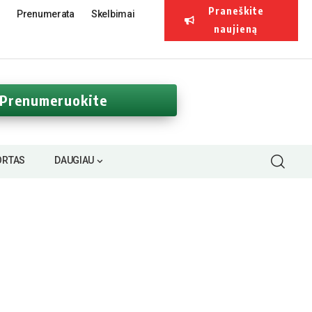
Praneškite
Prenumerata
Skelbimai
naujieną
Prenumeruokite
ORTAS
DAUGIAU