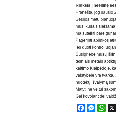
Rink­sis į neei­li­nę se­s
Pra­neš­ta, jog sau­sio 
Se­si­jos me­tu pla­nuo­ja
mus, ku­riais sie­kia­ma n
ma su­teik­ti pa­rei­gū­na
Pa­ge­rin­ti ap­lin­kos at­k
lės duo­ti kont­ro­liuo­jan­č
Su­sig­rie­bė mū­sų iš­ri
tes­niais me­tais ap­tik­t
kal­ti­mo Klai­pė­do­je, k
vals­ty­bė­je yra tvar­k
nuo­tė­kų iš­va­ly­mą su­mo
Ma­tyt, ne vel­tui sa­ko­m
Gal ko­vo­jant dėl val­d
Facebo
Mess
Wh