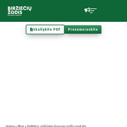
Skaitykite PDF
Prenumeruokite
Home
»
Blog
»
Politikai apžiūrėjo buvusio pašto pastatą