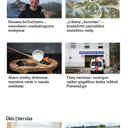
Dovana biržiečiams –
„Likėnų „kurortas” –
nemokami sveikatingumo
trisdešimt savivaldos
mokymai
neveiklos metų
Alaus mielių dribsniai:
Tėvų nerimas: susirgus
maistinė vertė ir nauda
vaikui pagalbos tenka ieškoti
sveikatai
Panevėžyje
Ūkis | Verslas