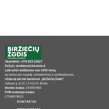
Skambinti: +370 603 22827
Rašyti: skelbimai@birzietis.lt
Laikraštis leidžiamas nuo 1945 metų,
du kartus per savaitę: antradieniais ir penktadieniais.
Uždaroji akcinė bendrovė „Biržiečių žodis“
Vytauto g. 8-22, LT-41174. Biržai
Įmonės kodas:
254807960
PVM mokėtojo kodas:
LT548079610
KONTAKTAI