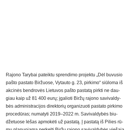
Ra­jo­no Ta­ry­bai pa­teik­tu spren­di­mo pro­jek­tu „Dėl bu­vu­sio
pa­što pa­sta­to Bir­žuo­se, Vy­tau­to g. 23, pir­ki­mo“ siū­lo­ma iš
ak­ci­nės bend­ro­vės Lie­tu­vos pa­što pa­sta­tą pirk­ti ne dau­
giau kaip už 81 400 eu­rų; įga­lio­ti Bir­žų ra­jo­no sa­vi­val­dy­
bės ad­mi­nist­ra­ci­jos di­rek­to­rių or­ga­ni­zuo­ti pa­sta­to pir­ki­mo
pro­ce­dū­ras; nu­ma­ty­ti 2019–2022 m. Sa­vi­val­dy­bės biu­
dže­tuo­se lė­šas ap­mo­kė­ti už pa­sta­tą. Į pa­sta­tą iš Pi­lies rū­
mų pla­nuo­ja­ma per­kel­ti Bir­žų ra­jo­no sa­vi­val­dy­bės vie­šą­ją