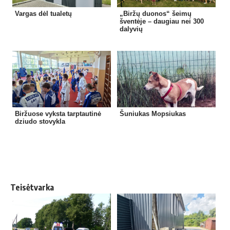
Vargas dėl tualetų
„Biržų duonos“ šeimų
šventėje – daugiau nei 300
dalyvių
Biržuose vyksta tarptautinė
Šuniukas Mopsiukas
dziudo stovykla
Teisėtvarka