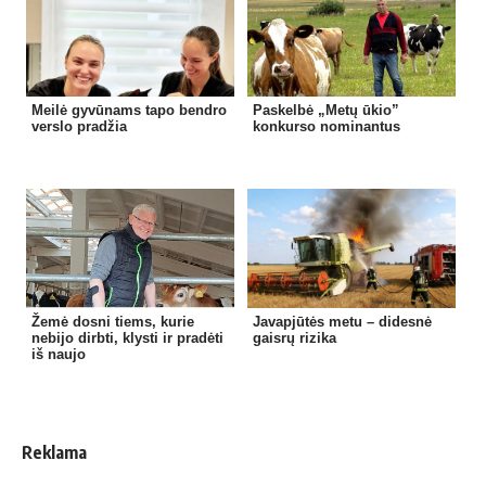
Meilė gyvūnams tapo bendro
Paskelbė „Metų ūkio”
verslo pradžia
konkurso nominantus
Žemė dosni tiems, kurie
Javapjūtės metu – didesnė
nebijo dirbti, klysti ir pradėti
gaisrų rizika
iš naujo
Reklama