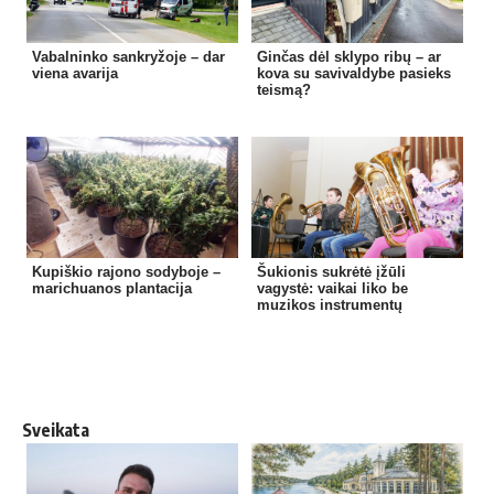
Vabalninko sankryžoje – dar
Ginčas dėl sklypo ribų – ar
viena avarija
kova su savivaldybe pasieks
teismą?
Kupiškio rajono sodyboje –
Šukionis sukrėtė įžūli
marichuanos plantacija
vagystė: vaikai liko be
muzikos instrumentų
Sveikata