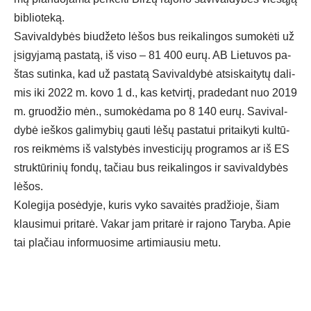
bib­lio­te­ką.
Sa­vi­val­dy­bės biu­dže­to lė­šos bus rei­ka­lin­gos su­mo­kė­ti už
įsi­gy­ja­mą pa­sta­tą, iš vi­so – 81 400 eu­rų. AB Lie­tu­vos pa­
štas su­tin­ka, kad už pa­sta­tą Sa­vi­val­dy­bė at­si­skai­ty­tų da­li­
mis iki 2022 m. ko­vo 1 d., kas ket­vir­tį, pra­de­dant nuo 2019
m. gruo­džio mėn., su­mo­kė­da­ma po 8 140 eu­rų. Sa­vi­val­
dy­bė ieš­kos ga­li­my­bių gau­ti lė­šų pa­sta­tui pri­tai­ky­ti kul­tū­
ros reik­mėms iš vals­ty­bės in­ves­ti­ci­jų pro­gra­mos ar iš ES
struk­tū­ri­nių fon­dų, ta­čiau bus rei­ka­lin­gos ir sa­vi­val­dy­bės
lė­šos.
Ko­le­gi­ja po­sė­dy­je, ku­ris vy­ko sa­vai­tės pra­džio­je, šiam
klau­si­mui pri­ta­rė. Va­kar jam pri­ta­rė ir ra­jo­no Ta­ry­ba. Apie
tai pla­čiau in­for­muo­si­me ar­ti­miau­siu me­tu.