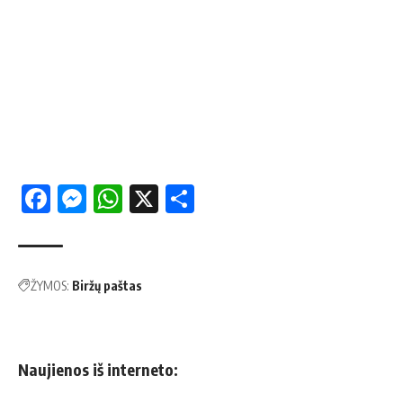
Facebook
Messenger
WhatsApp
X
Share
ŽYMOS:
Biržų paštas
Naujienos iš interneto: