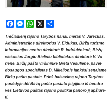
Facebook
Messenger
WhatsApp
X
Share
Tre­čia­die­nį ra­jo­no Ta­ry­bos na­riai, me­ras V. Ja­rec­kas,
Ad­mi­nist­ra­ci­jos di­rek­to­rius V. Ei­du­kas, Bir­žų tu­riz­mo
in­for­ma­ci­jos cent­ro di­rek­to­rė R. Ind­riu­lė­nie­nė, Bir­žų
vie­šo­sios Jur­gio Bie­li­nio bib­lio­te­kos di­rek­to­rė V. Vo­
rie­nė, Bir­žų pa­što vir­ši­nin­kė Gre­ta Vė­su­lie­nė, pa­vel­
do­sau­gos spe­cia­lis­tas D. Mi­ke­lio­nis lan­kė­si se­na­ja­me
Bir­žų pa­što pa­sta­te. Prieš bal­sa­vi­mą ra­jo­no Ta­ry­bos
po­sė­dy­je dėl Bir­žų pa­što pa­sta­to įsi­gi­ji­mo iš bend­ro­
vės Lie­tu­vos pa­štas ra­jo­no po­li­ti­kai pa­no­ro jį ap­žiū­rė­
ti.