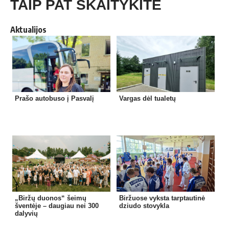
TAIP PAT SKAITYKITE
Aktualijos
Prašo autobuso į Pasvalį
Vargas dėl tualetų
„Biržų duonos“ šeimų
Biržuose vyksta tarptautinė
šventėje – daugiau nei 300
dziudo stovykla
dalyvių