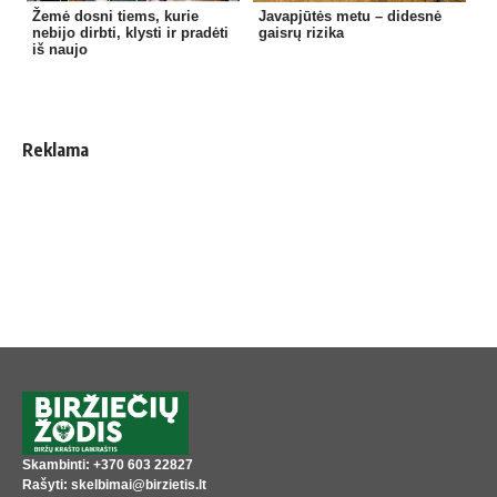
Žemė dosni tiems, kurie
Javapjūtės metu – didesnė
nebijo dirbti, klysti ir pradėti
gaisrų rizika
iš naujo
Reklama
Skambinti: +370 603 22827
Rašyti: skelbimai@birzietis.lt