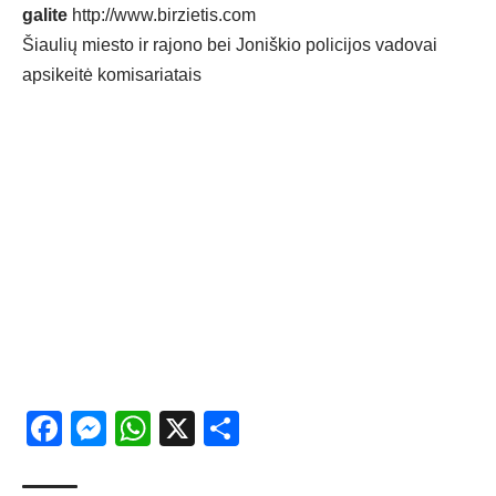
galite
http://www.birzietis.com
Šiaulių miesto ir rajono bei Joniškio policijos vadovai
apsikeitė komisariatais
Facebook
Messenger
WhatsApp
X
Share