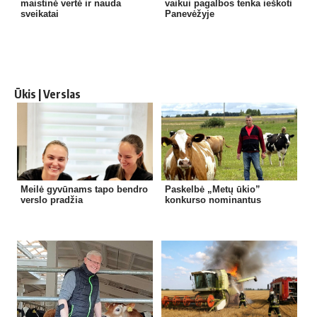
maistinė vertė ir nauda
vaikui pagalbos tenka ieškoti
sveikatai
Panevėžyje
Ūkis | Verslas
Meilė gyvūnams tapo bendro
Paskelbė „Metų ūkio”
verslo pradžia
konkurso nominantus