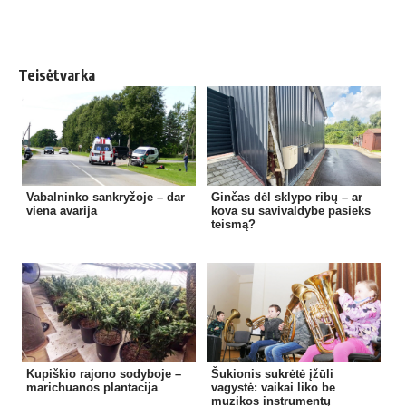
Teisėtvarka
Vabalninko sankryžoje – dar
Ginčas dėl sklypo ribų – ar
viena avarija
kova su savivaldybe pasieks
teismą?
Kupiškio rajono sodyboje –
Šukionis sukrėtė įžūli
marichuanos plantacija
vagystė: vaikai liko be
muzikos instrumentų