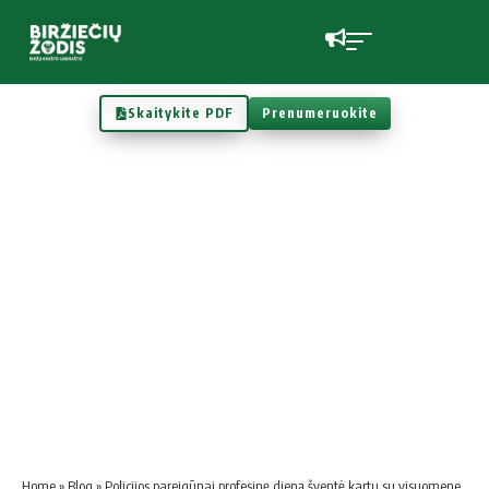
Skaitykite PDF
Prenumeruokite
Home
»
Blog
»
Policijos pareigūnai profesinę dieną šventė kartu su visuomene