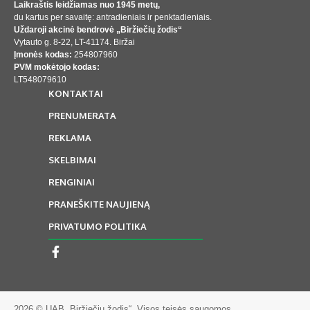
Laikraštis leidžiamas nuo 1945 metų,
du kartus per savaitę: antradieniais ir penktadieniais.
Uždaroji akcinė bendrovė „Biržiečių žodis“
Vytauto g. 8-22, LT-41174. Biržai
Įmonės kodas:
254807960
PVM mokėtojo kodas:
LT548079610
KONTAKTAI
PRENUMERATA
REKLAMA
SKELBIMAI
RENGINIAI
PRANEŠKITE NAUJIENĄ
PRIVATUMO POLITIKA
2026 © UAB „Biržiečių žodis“. Visos teisės saugomos.