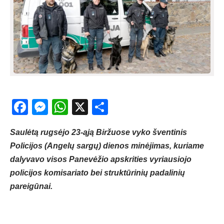
Facebook
Messenger
WhatsApp
X
Share
Saulėtą rugsėjo 23-ąją Biržuose vyko šventinis
Policijos (Angelų sargų) dienos minėjimas, kuriame
dalyvavo visos Panevėžio apskrities vyriausiojo
policijos komisariato bei struktūrinių padalinių
pareigūnai.