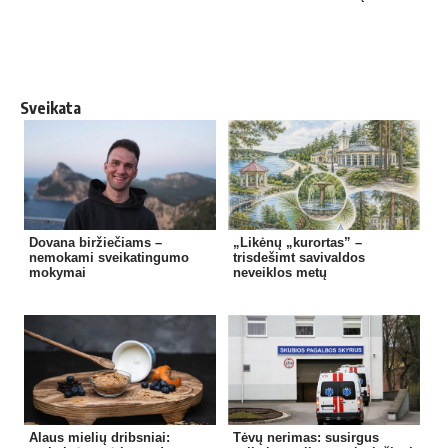
Sveikata
Dovana biržiečiams –
„Likėnų „kurortas” –
nemokami sveikatingumo
trisdešimt savivaldos
mokymai
neveiklos metų
Alaus mielių dribsniai:
Tėvų nerimas: susirgus