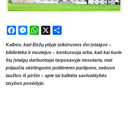
Facebook
Messenger
WhatsApp
X
Share
Kalbos, kad Biržų pilyje įsikūrusios dvi įstaigos –
biblioteka ir muziejus – konkuruoja arba, kad kai kurie
šių įstaigų darbuotojai tarpusavyje nesutaria, mat
prijaučia skirtingoms politinėms partijoms, nebuvo
laužtos iš piršto – apie tai kalbėta savivaldybės
tarybos posėdyje.