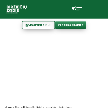
Skaitykite PDF
Prenumeruokite
Home
»
Blog
»
Pilies užkulisiai – tarnaitės ir jų intrigos