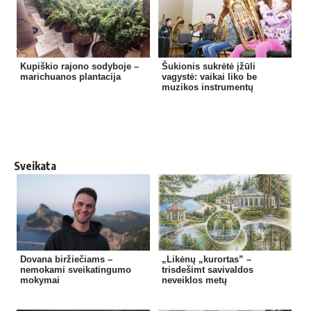
Kupiškio rajono sodyboje –
Šukionis sukrėtė įžūli
marichuanos plantacija
vagystė: vaikai liko be
muzikos instrumentų
Sveikata
Dovana biržiečiams –
„Likėnų „kurortas” –
nemokami sveikatingumo
trisdešimt savivaldos
mokymai
neveiklos metų