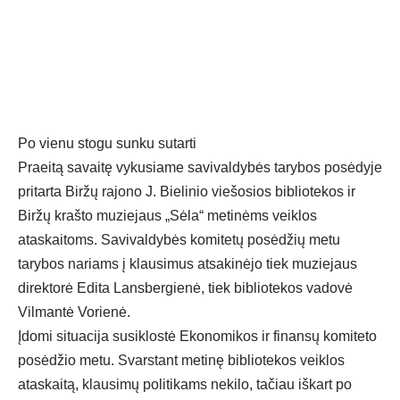
Po vienu stogu sunku sutarti
Praeitą savaitę vykusiame savivaldybės tarybos posėdyje
pritarta Biržų rajono J. Bielinio viešosios bibliotekos ir
Biržų krašto muziejaus „Sėla“ metinėms veiklos
ataskaitoms. Savivaldybės komitetų posėdžių metu
tarybos nariams į klausimus atsakinėjo tiek muziejaus
direktorė Edita Lansbergienė, tiek bibliotekos vadovė
Vilmantė Vorienė.
Įdomi situacija susiklostė Ekonomikos ir finansų komiteto
posėdžio metu. Svarstant metinę bibliotekos veiklos
ataskaitą, klausimų politikams nekilo, tačiau iškart po