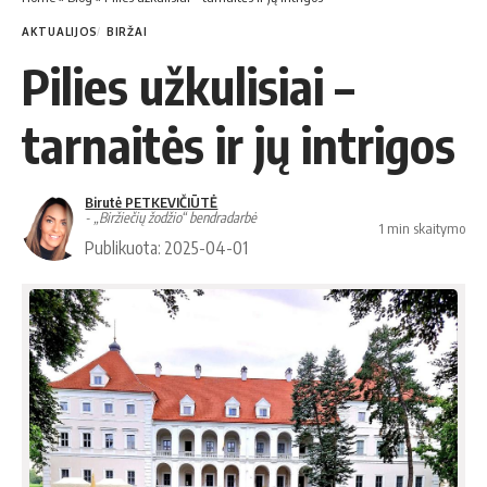
AKTUALIJOS
BIRŽAI
Pilies užkulisiai –
tarnaitės ir jų intrigos
Birutė PETKEVIČIŪTĖ
- „Biržiečių žodžio“ bendradarbė
1 min skaitymo
Publikuota: 2025-04-01