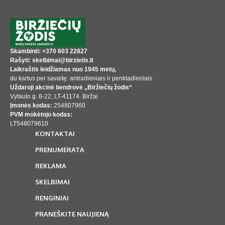
Skambinti: +370 603 22827
Rašyti: skelbimai@birzietis.lt
Laikraštis leidžiamas nuo 1945 metų,
du kartus per savaitę: antradieniais ir penktadieniais.
Uždaroji akcinė bendrovė „Biržiečių žodis“
Vytauto g. 8-22, LT-41174. Biržai
Įmonės kodas:
254807960
PVM mokėtojo kodas:
LT548079610
KONTAKTAI
PRENUMERATA
REKLAMA
SKELBIMAI
RENGINIAI
PRANEŠKITE NAUJIENĄ