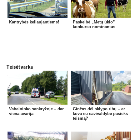
Kantrybės keliaujantiems!
Paskelbė „Metų ūkio”
konkurso nominantus
Teisėtvarka
Vabalninko sankryžoje – dar
Ginčas dėl sklypo ribų – ar
viena avarija
kova su savivaldybe pasieks
teismą?