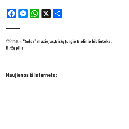
Facebook
Messenger
WhatsApp
X
Share
ŽYMOS:
"Sėlos" muziejus
Biržų Jurgio Bielinio biblioteka
Biržų pilis
Naujienos iš interneto: