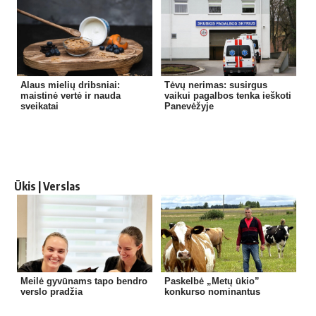
Alaus mielių dribsniai:
Tėvų nerimas: susirgus
maistinė vertė ir nauda
vaikui pagalbos tenka ieškoti
sveikatai
Panevėžyje
Ūkis | Verslas
Meilė gyvūnams tapo bendro
Paskelbė „Metų ūkio”
verslo pradžia
konkurso nominantus