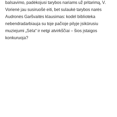
balsavimo, padėkojusi tarybos nariams už pritarimą, V.
Vorienė jau susiruošė eiti, bet sulaukė tarybos narės
Audronės Garšvaitės klausimas: kodėl biblioteka
nebendradarbiauja su toje pačioje pilyje įsikūrusiu
muziejumi „Sėla“ ir netgi atvirkščiai – šios įstaigos
konkuruoja?