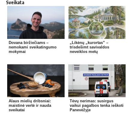
Sveikata
Dovana biržiečiams –
„Likėnų „kurortas” –
nemokami sveikatingumo
trisdešimt savivaldos
mokymai
neveiklos metų
Alaus mielių dribsniai:
Tėvų nerimas: susirgus
maistinė vertė ir nauda
vaikui pagalbos tenka ieškoti
sveikatai
Panevėžyje