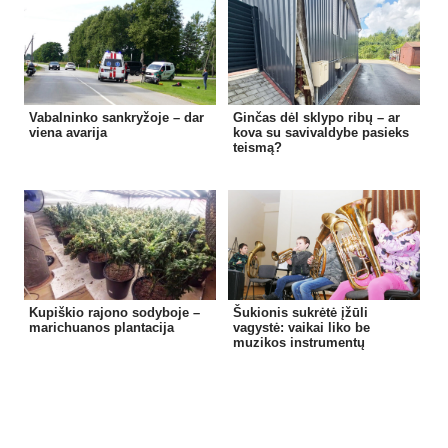
Vabalninko sankryžoje – dar
Ginčas dėl sklypo ribų – ar
viena avarija
kova su savivaldybe pasieks
teismą?
Kupiškio rajono sodyboje –
Šukionis sukrėtė įžūli
marichuanos plantacija
vagystė: vaikai liko be
muzikos instrumentų