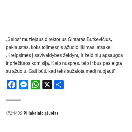
„Sėlos“ muziejaus direktorius Gintaras Butkevičius,
paklaustas, koks tolimesnis ąžuolo likimas, atsakė:
„Kreipsimės į savivaldybės želdynų ir želdinių apsaugos
ir priežiūros komisiją. Kaip nuspręs, taip ir bus pasielgta
su ąžuolu. Gali būti, kad teks sužalotą medį nupjauti“.
Facebook
Messenger
WhatsApp
X
Share
ŽYMOS:
Piliakalnio ąžuolas