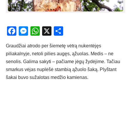
Facebook
Messenger
WhatsApp
X
Share
Graudžiai atrodo per šiemetę vėtrą nukentėjęs
piliakalnyje, netoli pilies augęs, ąžuolas. Medis – ne
senolis. Galima sakyti – pačiame jėgų žydėjime. Tačiau
smarkus vėjas nuplėšė stambią ąžuolo šaką. Plyštant
šakai buvo sužalotas medžio kamienas.