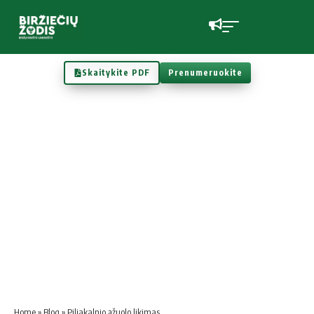
Skaitykite PDF
Prenumeruokite
Home
»
Blog
»
Piliakalnio ąžuolo likimas