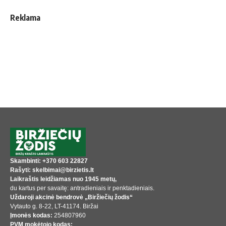
Reklama
Skambinti: +370 603 22827
Rašyti: skelbimai@birzietis.lt
Laikraštis leidžiamas nuo 1945 metų,
du kartus per savaitę: antradieniais ir penktadieniais.
Uždaroji akcinė bendrovė „Biržiečių žodis“
Vytauto g. 8-22, LT-41174. Biržai
Įmonės kodas:
254807960
PVM mokėtojo kodas: