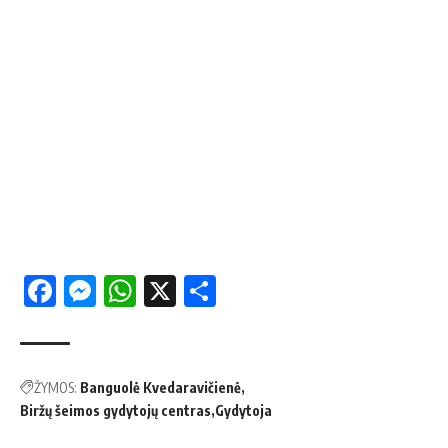
Facebook
Messenger
WhatsApp
X
Share
ŽYMOS:
Banguolė Kvedaravičienė
Biržų šeimos gydytojų centras
Gydytoja