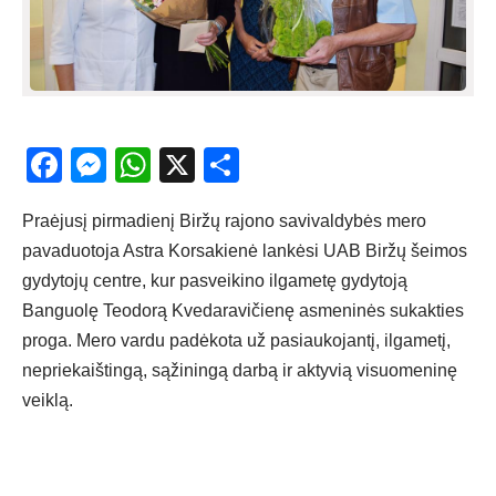
Facebook
Messenger
WhatsApp
X
Share
Praėjusį pirmadienį Biržų rajono savivaldybės mero
pavaduotoja Astra Korsakienė lankėsi UAB Biržų šeimos
gydytojų centre, kur pasveikino ilgametę gydytoją
Banguolę Teodorą Kvedaravičienę asmeninės sukakties
proga. Mero vardu padėkota už pasiaukojantį, ilgametį,
nepriekaištingą, sąžiningą darbą ir aktyvią visuomeninę
veiklą.