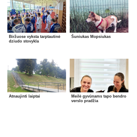
Biržuose vyksta tarptautinė
Šuniukas Mopsiukas
dziudo stovykla
Atnaujinti laiptai
Meilė gyvūnams tapo bendro
verslo pradžia