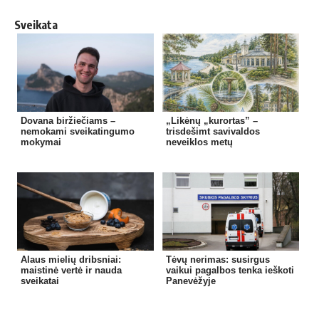
Sveikata
Dovana biržiečiams –
„Likėnų „kurortas” –
nemokami sveikatingumo
trisdešimt savivaldos
mokymai
neveiklos metų
Alaus mielių dribsniai:
Tėvų nerimas: susirgus
maistinė vertė ir nauda
vaikui pagalbos tenka ieškoti
sveikatai
Panevėžyje