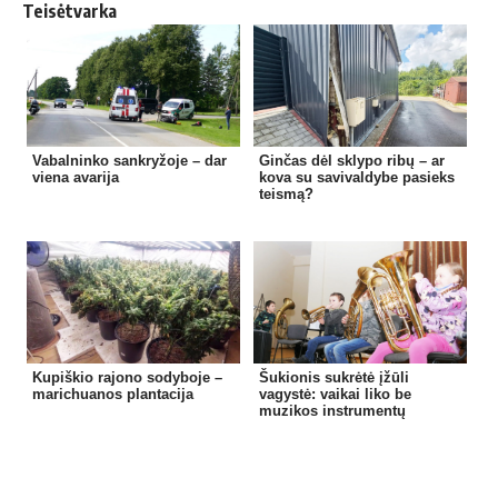
Teisėtvarka
Vabalninko sankryžoje – dar
Ginčas dėl sklypo ribų – ar
viena avarija
kova su savivaldybe pasieks
teismą?
Kupiškio rajono sodyboje –
Šukionis sukrėtė įžūli
marichuanos plantacija
vagystė: vaikai liko be
muzikos instrumentų