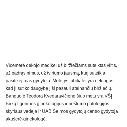
Vicemerė dėkojo medikei už biržiečiams suteiktas viltis,
už padrąsinimus, už tvirtumo jausmą, kurį suteikia
pasitikėjimas gydytoja. Moterys jubiliatei yra dėkingos,
kad ji sutiko daugybę į šį pasaulį ateinančių biržiečių.
Banguolė Teodora Kvedaravičienė šiuo metu yra VŠĮ
Biržų ligoninės ginekologijos ir nėštumo patologijos
skyriaus vedėja ir UAB Šeimos gydytojų centro gydytoja
akušerė-ginekologė.