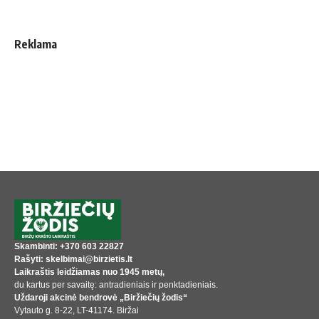
Reklama
Skambinti: +370 603 22827
Rašyti: skelbimai@birzietis.lt
Laikraštis leidžiamas nuo 1945 metų,
du kartus per savaitę: antradieniais ir penktadieniais.
Uždaroji akcinė bendrovė „Biržiečių žodis“
Vytauto g. 8-22, LT-41174. Biržai