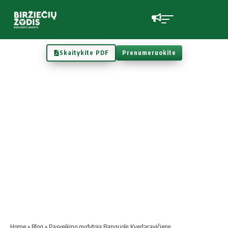
Skaitykite PDF
Prenumeruokite
Home
»
Blog
»
Pasveikino gydytoją Banguolę Kvedaravičienę