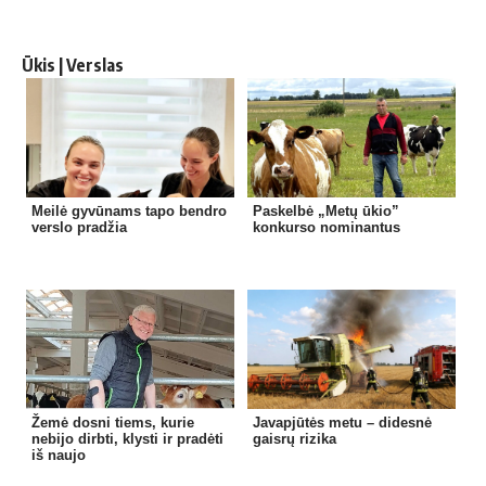
Ūkis | Verslas
Meilė gyvūnams tapo bendro
Paskelbė „Metų ūkio”
verslo pradžia
konkurso nominantus
Žemė dosni tiems, kurie
Javapjūtės metu – didesnė
nebijo dirbti, klysti ir pradėti
gaisrų rizika
iš naujo