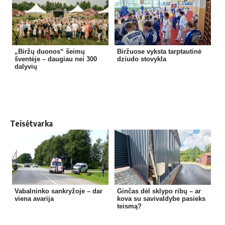
„Biržų duonos“ šeimų
Biržuose vyksta tarptautinė
šventėje – daugiau nei 300
dziudo stovykla
dalyvių
Teisėtvarka
Vabalninko sankryžoje – dar
Ginčas dėl sklypo ribų – ar
viena avarija
kova su savivaldybe pasieks
teismą?