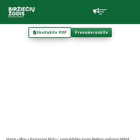
Skaitykite PDF
Prenumeruokite
Home
»
Blog
»
Paslaugos Biržų r. savivaldybės Jurgio Bielinio viešosios bibliotekos skaitykloje