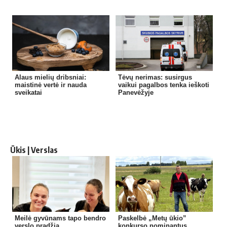
Alaus mielių dribsniai:
Tėvų nerimas: susirgus
maistinė vertė ir nauda
vaikui pagalbos tenka ieškoti
sveikatai
Panevėžyje
Ūkis | Verslas
Meilė gyvūnams tapo bendro
Paskelbė „Metų ūkio”
verslo pradžia
konkurso nominantus