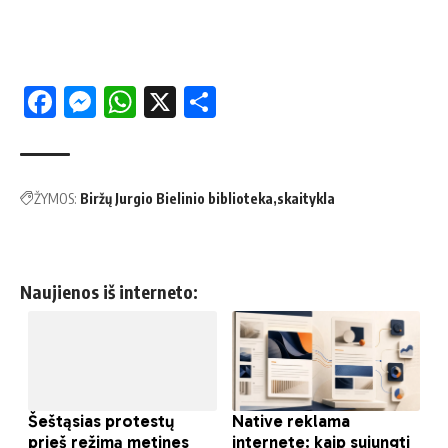
Facebook
Messenger
WhatsApp
X
Share
ŽYMOS:
Biržų Jurgio Bielinio biblioteka
skaitykla
Naujienos iš interneto: