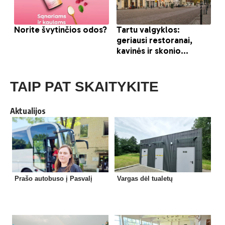
TAIP PAT SKAITYKITE
Aktualijos
Prašo autobuso į Pasvalį
Vargas dėl tualetų