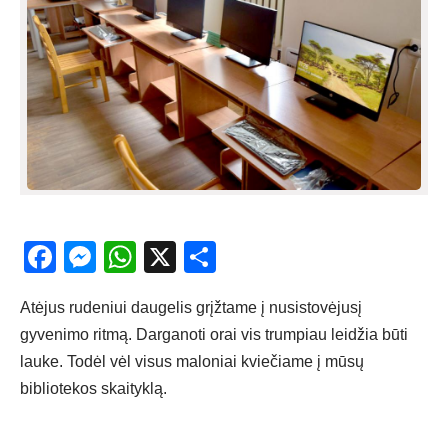
Facebook
Messenger
WhatsApp
X
Share
Atėjus rudeniui daugelis grįžtame į nusistovėjusį
gyvenimo ritmą. Darganoti orai vis trumpiau leidžia būti
lauke. Todėl vėl visus maloniai kviečiame į mūsų
bibliotekos skaityklą.