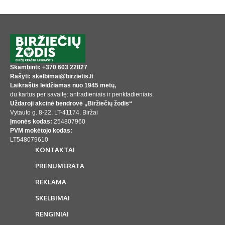
Skambinti: +370 603 22827
Rašyti: skelbimai@birzietis.lt
Laikraštis leidžiamas nuo 1945 metų,
du kartus per savaitę: antradieniais ir penktadieniais.
Uždaroji akcinė bendrovė „Biržiečių žodis“
Vytauto g. 8-22, LT-41174. Biržai
Įmonės kodas:
254807960
PVM mokėtojo kodas:
LT548079610
KONTAKTAI
PRENUMERATA
REKLAMA
SKELBIMAI
RENGINIAI