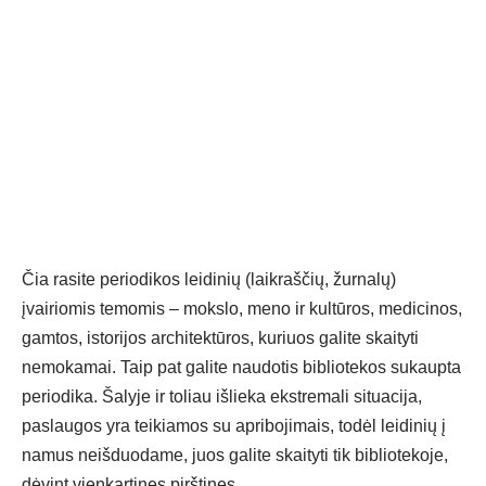
Čia rasite periodikos leidinių (laikraščių, žurnalų)
įvairiomis temomis – mokslo, meno ir kultūros, medicinos,
gamtos, istorijos architektūros, kuriuos galite skaityti
nemokamai. Taip pat galite naudotis bibliotekos sukaupta
periodika. Šalyje ir toliau išlieka ekstremali situacija,
paslaugos
yra teikiamos su apribojimais, todėl leidinių į
namus neišduodame, juos galite skaityti tik bibliotekoje,
dėvint vienkartines pirštines.