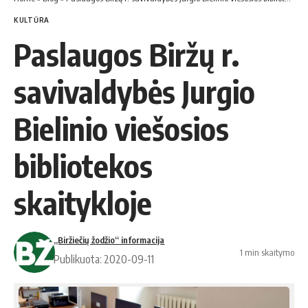
KULTŪRA
Paslaugos Biržų r.
savivaldybės Jurgio
Bielinio viešosios
bibliotekos
skaitykloje
„Biržiečių žodžio“ informacija
1 min skaitymo
Publikuota: 2020-09-11