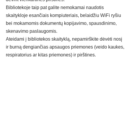
Bibliotekoje taip pat galite nemokamai naudotis
skaitykloje esančiais kompiuteriais, belaidžiu WiFi ryšiu
bei mokamomis dokumentų kopijavimo, spausdinimo,
skenavimo paslaugomis.
Ateidami į bibliotekos skaityklą, nepamirškite dėvėti nosį
ir burną dengiančias apsaugos priemones (veido kaukes,
respiratorius ar kitas priemones) ir pirštines.