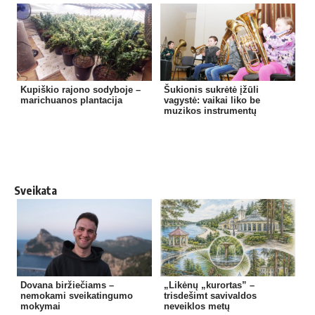
Kupiškio rajono sodyboje –
Šukionis sukrėtė įžūli
marichuanos plantacija
vagystė: vaikai liko be
muzikos instrumentų
Sveikata
Dovana biržiečiams –
„Likėnų „kurortas” –
nemokami sveikatingumo
trisdešimt savivaldos
mokymai
neveiklos metų