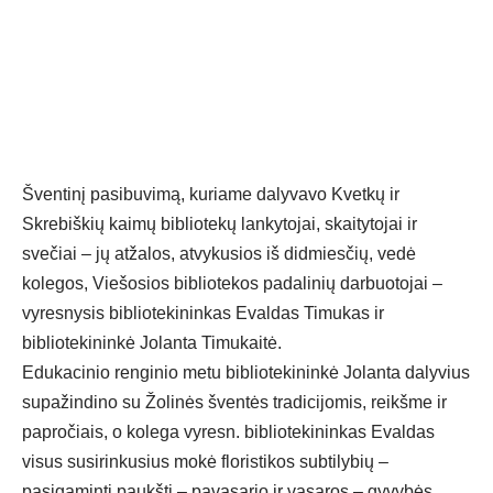
Šventinį pasibuvimą, kuriame dalyvavo Kvetkų ir
Skrebiškių kaimų bibliotekų lankytojai, skaitytojai ir
svečiai – jų atžalos, atvykusios iš didmiesčių, vedė
kolegos, Viešosios bibliotekos padalinių darbuotojai –
vyresnysis bibliotekininkas Evaldas Timukas ir
bibliotekininkė Jolanta Timukaitė.
Edukacinio renginio metu bibliotekininkė Jolanta dalyvius
supažindino su Žolinės šventės tradicijomis, reikšme ir
papročiais, o kolega vyresn. bibliotekininkas Evaldas
visus susirinkusius mokė floristikos subtilybių –
pasigaminti paukštį – pavasario ir vasaros – gyvybės