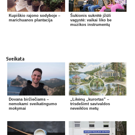
Kupiškio rajono sodyboje –
Šukionis sukrėtė įžūli
marichuanos plantacija
vagystė: vaikai liko be
muzikos instrumentų
Sveikata
Dovana biržiečiams –
„Likėnų „kurortas” –
nemokami sveikatingumo
trisdešimt savivaldos
mokymai
neveiklos metų