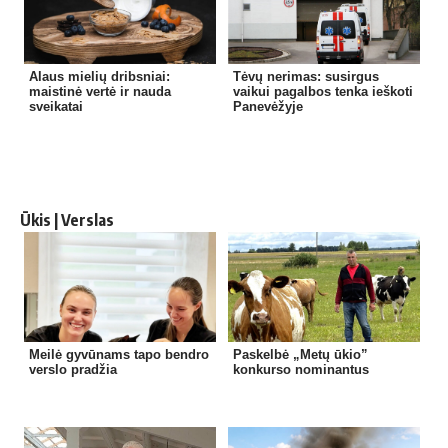
Alaus mielių dribsniai:
Tėvų nerimas: susirgus
maistinė vertė ir nauda
vaikui pagalbos tenka ieškoti
sveikatai
Panevėžyje
Ūkis | Verslas
Meilė gyvūnams tapo bendro
Paskelbė „Metų ūkio”
verslo pradžia
konkurso nominantus