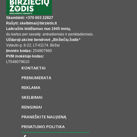
Skambinti: +370 603 22827
Rašyti: skelbimai@birzietis.lt
Laikraštis leidžiamas nuo 1945 metų,
du kartus per savaitę: antradieniais ir penktadieniais.
Uždaroji akcinė bendrovė „Biržiečių žodis“
Vytauto g. 8-22, LT-41174. Biržai
Įmonės kodas:
254807960
PVM mokėtojo kodas:
LT548079610
KONTAKTAI
PRENUMERATA
REKLAMA
SKELBIMAI
RENGINIAI
PRANEŠKITE NAUJIENĄ
PRIVATUMO POLITIKA