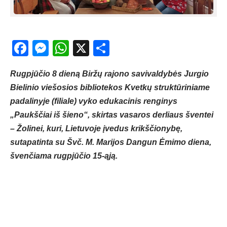
Facebook
Messenger
WhatsApp
X
Share
Rugpjūčio 8 dieną Biržų rajono savivaldybės Jurgio
Bielinio viešosios bibliotekos Kvetkų struktūriniame
padalinyje (filiale) vyko edukacinis renginys
„Paukščiai iš šieno“, skirtas vasaros derliaus šventei
– Žolinei, kuri, Lietuvoje įvedus krikščionybę,
sutapatinta su Švč. M. Marijos Dangun Ėmimo diena,
švenčiama rugpjūčio 15-ąją.