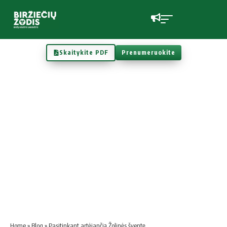
Skaitykite PDF
Prenumeruokite
Home
»
Blog
»
Pasitinkant artėjančią Žolinės šventę