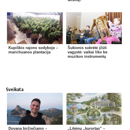
Kupiškio rajono sodyboje –
Šukionis sukrėtė įžūli
marichuanos plantacija
vagystė: vaikai liko be
muzikos instrumentų
Sveikata
Dovana biržiečiams –
„Likėnų „kurortas” –