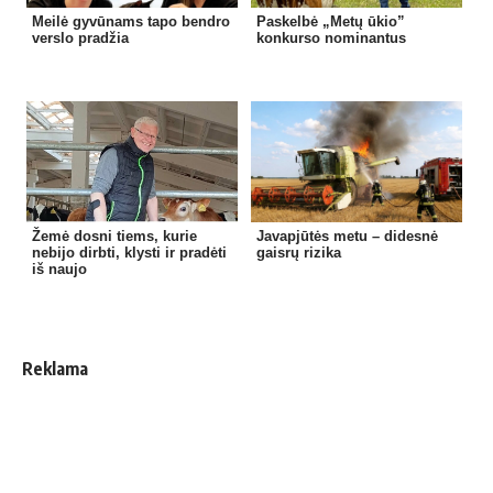
Meilė gyvūnams tapo bendro
Paskelbė „Metų ūkio”
verslo pradžia
konkurso nominantus
Žemė dosni tiems, kurie
Javapjūtės metu – didesnė
nebijo dirbti, klysti ir pradėti
gaisrų rizika
iš naujo
Reklama