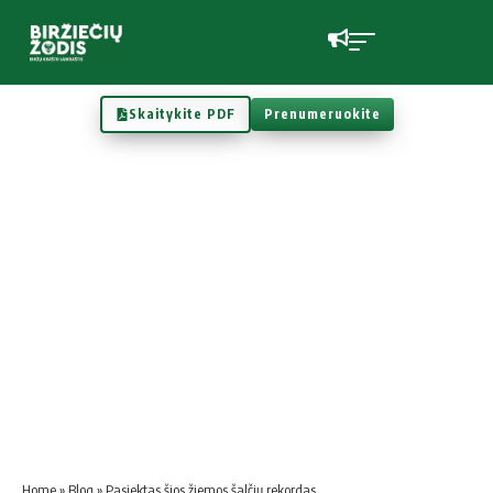
Skaitykite PDF
Prenumeruokite
Home
»
Blog
»
Pasiektas šios žiemos šalčių rekordas