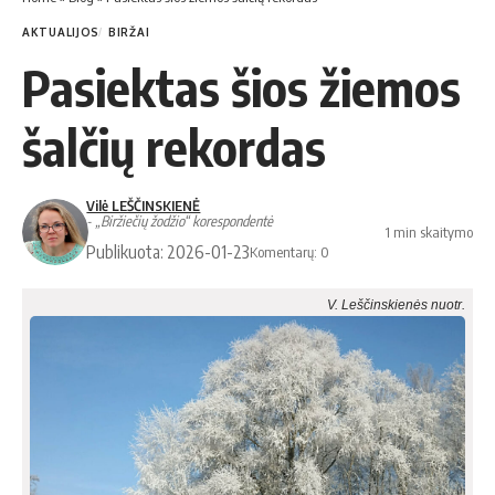
AKTUALIJOS
BIRŽAI
Pasiektas šios žiemos
šalčių rekordas
Vilė LEŠČINSKIENĖ
- „Biržiečių žodžio“ korespondentė
1 min skaitymo
Publikuota: 2026-01-23
Komentarų: 0
V. Leščinskienės nuotr.