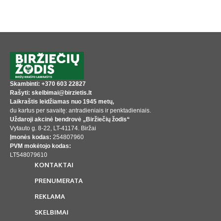
Skambinti: +370 603 22827
Rašyti: skelbimai@birzietis.lt
Laikraštis leidžiamas nuo 1945 metų,
du kartus per savaitę: antradieniais ir penktadieniais.
Uždaroji akcinė bendrovė „Biržiečių žodis“
Vytauto g. 8-22, LT-41174. Biržai
Įmonės kodas:
254807960
PVM mokėtojo kodas:
LT548079610
KONTAKTAI
PRENUMERATA
REKLAMA
SKELBIMAI