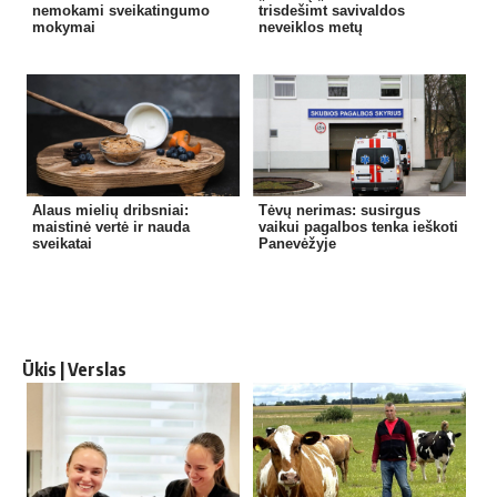
nemokami sveikatingumo
trisdešimt savivaldos
mokymai
neveiklos metų
Alaus mielių dribsniai:
Tėvų nerimas: susirgus
maistinė vertė ir nauda
vaikui pagalbos tenka ieškoti
sveikatai
Panevėžyje
Ūkis | Verslas