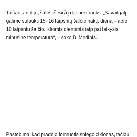
Tačiau, anot jo, šaltis iš Biržų dar nesitrauks. „Savaitgalį
galime sulaukti 15–16 laipsnių šalčio naktį, dieną – apie
10 laipsnių šalčio. Kitomis dienomis taip pat laikysis
minusinė temperatūra“, – sakė B. Medinis.
Pastebima, kad pradėjo formuotis sniego ciklonas, tačiau