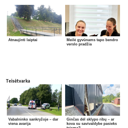
Atnaujinti laiptai
Meilė gyvūnams tapo bendro
verslo pradžia
Teisėtvarka
Vabalninko sankryžoje – dar
Ginčas dėl sklypo ribų – ar
viena avarija
kova su savivaldybe pasieks
teismą?