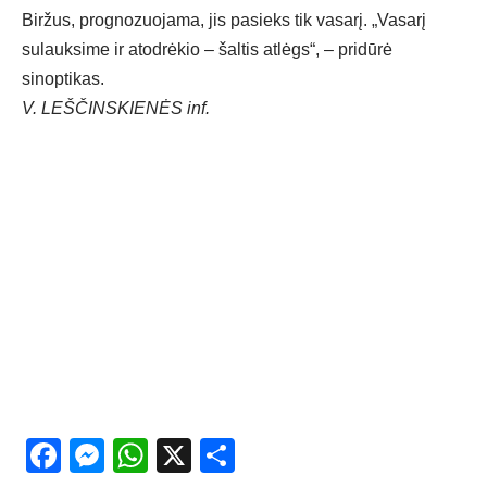
Biržus, prognozuojama, jis pasieks tik vasarį. „Vasarį
sulauksime ir atodrėkio – šaltis atlėgs“, – pridūrė
sinoptikas.
V. LEŠ­ČINS­KIE­NĖS inf.
Facebook
Messenger
WhatsApp
X
Share