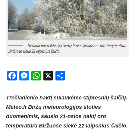
Trečiadienio naktis šią žiemą buvo šalčiausia – oro temperatūra
Biržuose siekė 22 laipsnius šalčio.
Facebook
Messenger
WhatsApp
X
Share
Trečiadienio naktį sulaukėme stipresnių šalčių.
Meteo.lt Biržų meteorologijos stoties
duomenimis, sausio 21-osios naktį oro
temperatūra Biržuose siekė 22 laipsnius šalčio.