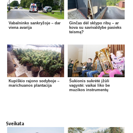
Vabalninko sankryžoje – dar
Ginčas dėl sklypo ribų – ar
viena avarija
kova su savivaldybe pasieks
teismą?
Kupiškio rajono sodyboje –
Šukionis sukrėtė įžūli
marichuanos plantacija
vagystė: vaikai liko be
muzikos instrumentų
Sveikata