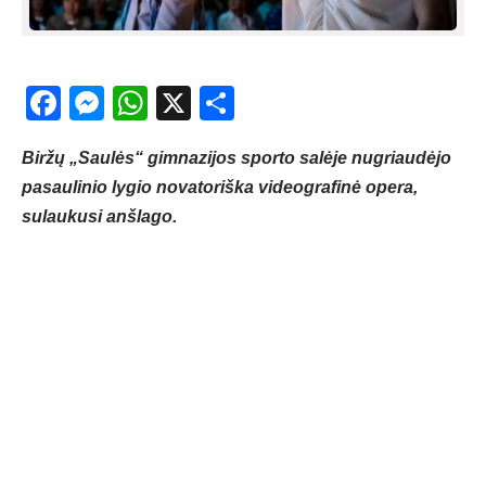
Facebook
Messenger
WhatsApp
X
Share
Biržų „Saulės“ gimnazijos sporto salėje nugriaudėjo
pasaulinio lygio novatoriška videografinė opera,
sulaukusi anšlago.