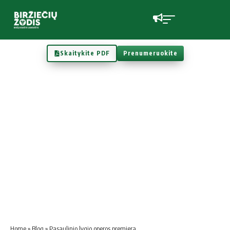
Skaitykite PDF
Prenumeruokite
Home
»
Blog
»
Pasaulinio lygio operos premjera