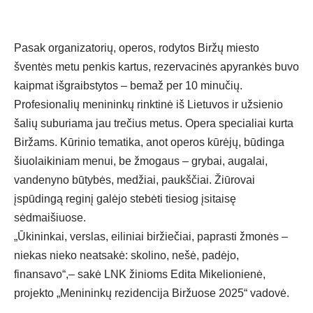
Pasak organizatorių, operos, rodytos Biržų miesto
šventės metu penkis kartus, rezervacinės apyrankės buvo
kaipmat išgraibstytos – bemaž per 10 minučių.
Profesionalių menininkų rinktinė iš Lietuvos ir užsienio
šalių suburiama jau trečius metus. Opera specialiai kurta
Biržams. Kūrinio tematika, anot operos kūrėjų, būdinga
šiuolaikiniam menui, be žmogaus – grybai, augalai,
vandenyno būtybės, medžiai, paukščiai. Žiūrovai
įspūdingą reginį galėjo stebėti tiesiog įsitaisę
sėdmaišiuose.
„Ūkininkai, verslas, eiliniai biržiečiai, paprasti žmonės –
niekas nieko neatsakė: skolino, nešė, padėjo,
finansavo“,– sakė LNK žinioms Edita Mikelionienė,
projekto „Menininkų rezidencija Biržuose 2025“ vadovė.