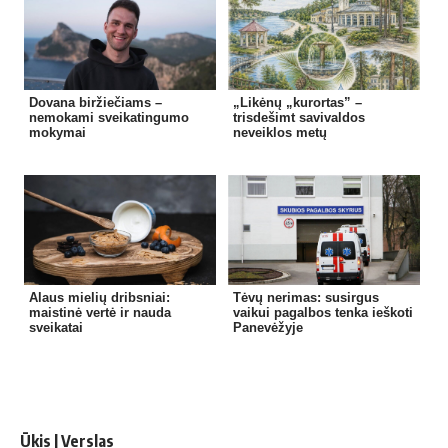
Dovana biržiečiams –
„Likėnų „kurortas” –
nemokami sveikatingumo
trisdešimt savivaldos
mokymai
neveiklos metų
Alaus mielių dribsniai:
Tėvų nerimas: susirgus
maistinė vertė ir nauda
vaikui pagalbos tenka ieškoti
sveikatai
Panevėžyje
Ūkis | Verslas