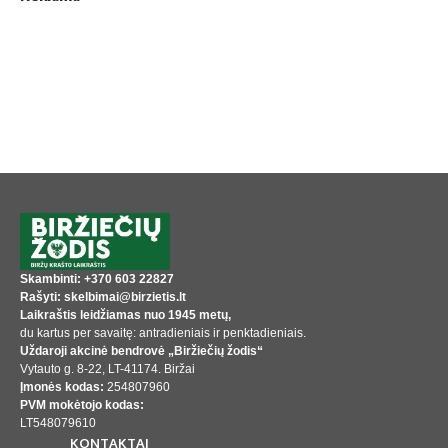
Skambinti: +370 603 22827
Rašyti: skelbimai@birzietis.lt
Laikraštis leidžiamas nuo 1945 metų,
du kartus per savaitę: antradieniais ir penktadieniais.
Uždaroji akcinė bendrovė „Biržiečių žodis“
Vytauto g. 8-22, LT-41174. Biržai
Įmonės kodas:
254807960
PVM mokėtojo kodas:
LT548079610
KONTAKTAI