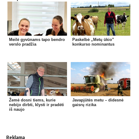
Meilė gyvūnams tapo bendro
Paskelbė „Metų ūkio”
verslo pradžia
konkurso nominantus
Žemė dosni tiems, kurie
Javapjūtės metu – didesnė
nebijo dirbti, klysti ir pradėti
gaisrų rizika
iš naujo
Reklama