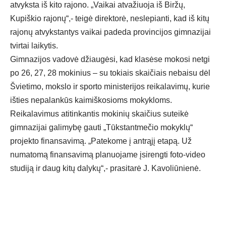
atvyksta iš kito rajono. „Vaikai atvažiuoja iš Biržų,
Kupiškio rajonų“,- teigė direktorė, neslepianti, kad iš kitų
rajonų atvykstantys vaikai padeda provincijos gimnazijai
tvirtai laikytis.
Gimnazijos vadovė džiaugėsi, kad klasėse mokosi netgi
po 26, 27, 28 mokinius – su tokiais skaičiais nebaisu dėl
Švietimo, mokslo ir sporto ministerijos reikalavimų, kurie
išties nepalankūs kaimiškosioms mokykloms.
Reikalavimus atitinkantis mokinių skaičius suteikė
gimnazijai galimybę gauti „Tūkstantmečio mokyklų“
projekto finansavimą. „Patekome į antrąjį etapą. Už
numatomą finansavimą planuojame įsirengti foto-video
studiją ir daug kitų dalykų“,- prasitarė J. Kavoliūnienė.