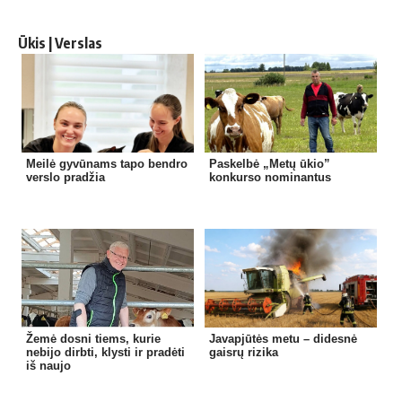
Ūkis | Verslas
Meilė gyvūnams tapo bendro
Paskelbė „Metų ūkio”
verslo pradžia
konkurso nominantus
Žemė dosni tiems, kurie
Javapjūtės metu – didesnė
nebijo dirbti, klysti ir pradėti
gaisrų rizika
iš naujo