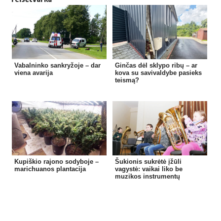
Vabalninko sankryžoje – dar
Ginčas dėl sklypo ribų – ar
viena avarija
kova su savivaldybe pasieks
teismą?
Kupiškio rajono sodyboje –
Šukionis sukrėtė įžūli
marichuanos plantacija
vagystė: vaikai liko be
muzikos instrumentų