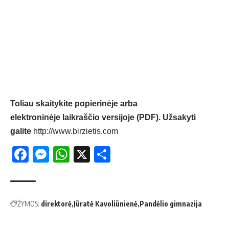
Toliau skaitykite popierinėje arba
elektroninėje laikraščio versijoje (PDF). Užsakyti
galite
http://www.birzietis.com
Facebook
Messenger
WhatsApp
X
Share
ŽYMOS:
direktorė
Jūratė Kavoliūnienė
Pandėlio gimnazija