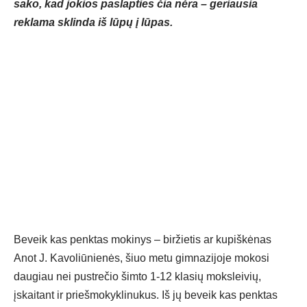
sako, kad jokios paslapties čia nėra – geriausia
reklama sklinda iš lūpų į lūpas.
Beveik kas penktas mokinys – biržietis ar kupiškėnas
Anot J. Kavoliūnienės, šiuo metu gimnazijoje mokosi
daugiau nei pustrečio šimto 1-12 klasių moksleivių,
įskaitant ir priešmokyklinukus. Iš jų beveik kas penktas