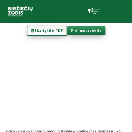
Skaitykite PDF
Prenumeruokite
Home
»
Blog
»
Pandėlio gimnazijos stiprybė – pilietiškumas, maistas ir… kitų rajonų mokiniai