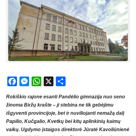
Facebook
Messenger
WhatsApp
X
Share
Rokiškio rajone esanti Pandėlio gimnazija nuo seno
žinoma Biržų krašte – ji stebina ne tik gebėjimu
išgyventi provincijoje, bet ir nuviliojanti nemažą dalį
Papilio, Kučgalio, Kvetkų bei kitų aplinkinių kaimų
vaikų. Ugdymo įstaigos direktorė Jūratė Kavoliūnienė