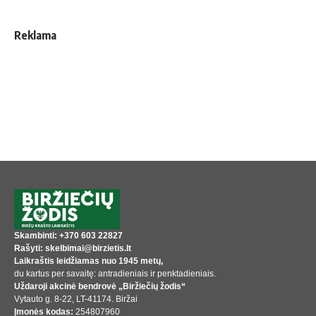
Reklama
Skambinti: +370 603 22827
Rašyti: skelbimai@birzietis.lt
Laikraštis leidžiamas nuo 1945 metų,
du kartus per savaitę: antradieniais ir penktadieniais.
Uždaroji akcinė bendrovė „Biržiečių žodis“
Vytauto g. 8-22, LT-41174. Biržai
Įmonės kodas:
254807960