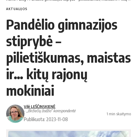
AKTUALIJOS
Pandėlio gimnazijos
stiprybė –
pilietiškumas, maistas
ir… kitų rajonų
mokiniai
Vilė LEŠČINSKIENĖ
- „Biržiečių žodžio“ korespondentė
1 min skaitymo
Publikuota: 2023-11-08