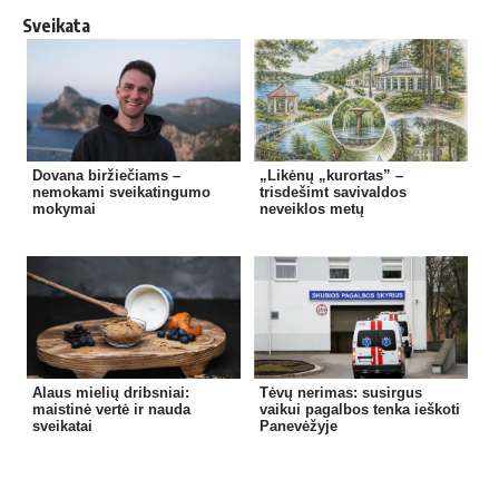
Sveikata
Dovana biržiečiams –
„Likėnų „kurortas” –
nemokami sveikatingumo
trisdešimt savivaldos
mokymai
neveiklos metų
Alaus mielių dribsniai:
Tėvų nerimas: susirgus
maistinė vertė ir nauda
vaikui pagalbos tenka ieškoti
sveikatai
Panevėžyje