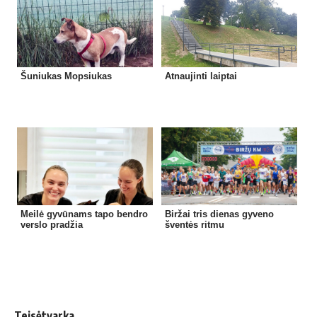
Šuniukas Mopsiukas
Atnaujinti laiptai
Meilė gyvūnams tapo bendro
Biržai tris dienas gyveno
verslo pradžia
šventės ritmu
Teisėtvarka