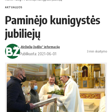
AKTUALIJOS
Paminėjo kunigystės
jubiliejų
„Biržiečių žodžio“ informacija
3 min skaitymo
Publikuota: 2021-06-01