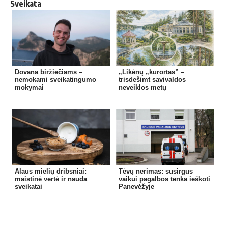
Sveikata
Dovana biržiečiams –
„Likėnų „kurortas” –
nemokami sveikatingumo
trisdešimt savivaldos
mokymai
neveiklos metų
Alaus mielių dribsniai:
Tėvų nerimas: susirgus
maistinė vertė ir nauda
vaikui pagalbos tenka ieškoti
sveikatai
Panevėžyje