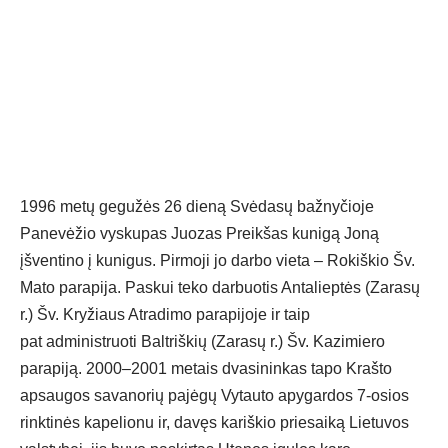
1996 metų gegužės 26 dieną Svėdasų bažnyčioje
Panevėžio vyskupas Juozas Preikšas kunigą Joną
įšventino į kunigus. Pirmoji jo darbo vieta – Rokiškio Šv.
Mato parapija. Paskui teko darbuotis Antalieptės (Zarasų
r.) Šv. Kryžiaus Atradimo parapijoje ir taip
pat administruoti Baltriškių (Zarasų r.) Šv. Kazimiero
parapiją. 2000–2001 metais dvasininkas tapo Krašto
apsaugos savanorių pajėgų Vytauto apygardos 7-osios
rinktinės kapelionu ir, davęs kariškio priesaiką Lietuvos