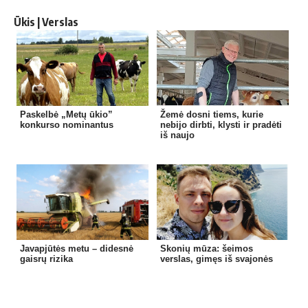
Ūkis | Verslas
Paskelbė „Metų ūkio”
Žemė dosni tiems, kurie
konkurso nominantus
nebijo dirbti, klysti ir pradėti
iš naujo
Javapjūtės metu – didesnė
Skonių mūza: šeimos
gaisrų rizika
verslas, gimęs iš svajonės