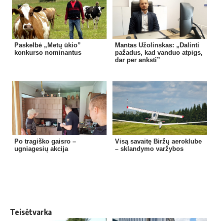
Paskelbė „Metų ūkio”
Mantas Užolinskas: „Dalinti
konkurso nominantus
pažadus, kad vanduo atpigs,
dar per anksti”
Po tragiško gaisro –
Visą savaitę Biržų aeroklube
ugniagesių akcija
– sklandymo varžybos
Teisėtvarka