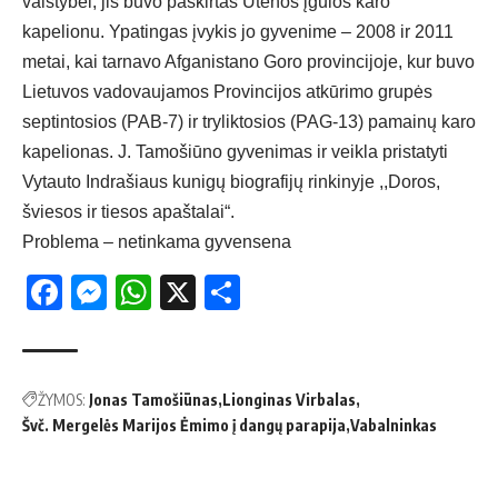
valstybei, jis buvo paskirtas Utenos įgulos karo
kapelionu. Ypatingas įvykis jo gyvenime – 2008 ir 2011
metai, kai tarnavo Afganistano Goro provincijoje, kur buvo
Lietuvos vadovaujamos Provincijos atkūrimo grupės
septintosios (PAB-7) ir tryliktosios (PAG-13) pamainų karo
kapelionas. J. Tamošiūno gyvenimas ir veikla pristatyti
Vytauto Indrašiaus kunigų biografijų rinkinyje ,,Doros,
šviesos ir tiesos apaštalai“.
Problema – netinkama gyvensena
Facebook
Messenger
WhatsApp
X
Share
ŽYMOS:
Jonas Tamošiūnas
Lionginas Virbalas
Švč. Mergelės Marijos Ėmimo į dangų parapija
Vabalninkas