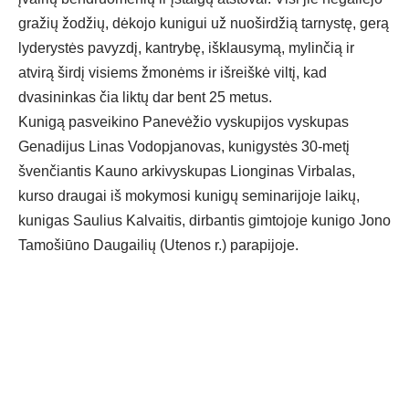
gražių žodžių, dėkojo kunigui už nuoširdžią tarnystę, gerą
lyderystės pavyzdį, kantrybę, išklausymą, mylinčią ir
atvirą širdį visiems žmonėms ir išreiškė viltį, kad
dvasininkas čia liktų dar bent 25 metus.
Kunigą pasveikino Panevėžio vyskupijos vyskupas
Genadijus Linas Vodopjanovas, kunigystės 30-metį
švenčiantis Kauno arkivyskupas Lionginas Virbalas,
kurso draugai iš mokymosi kunigų seminarijoje laikų,
kunigas Saulius Kalvaitis, dirbantis gimtojoje kunigo Jono
Tamošiūno Daugailių (Utenos r.) parapijoje.