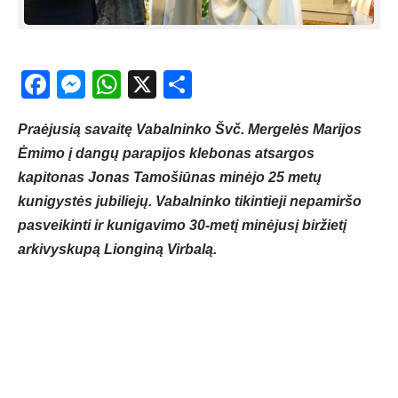
Facebook
Messenger
WhatsApp
X
Share
Praėjusią savaitę Vabalninko Švč. Mergelės Marijos
Ėmimo į dangų parapijos klebonas atsargos
kapitonas Jonas Tamošiūnas minėjo 25 metų
kunigystės jubiliejų. Vabalninko tikintieji nepamiršo
pasveikinti ir kunigavimo 30-metį minėjusį biržietį
arkivyskupą Lionginą Virbalą.