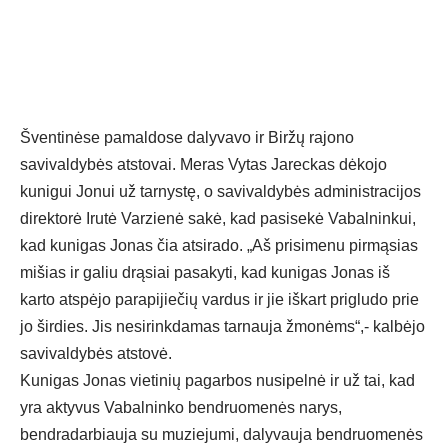
Šventinėse pamaldose dalyvavo ir Biržų rajono
savivaldybės atstovai. Meras Vytas Jareckas dėkojo
kunigui Jonui už tarnystę, o savivaldybės administracijos
direktorė Irutė Varzienė sakė, kad pasisekė Vabalninkui,
kad kunigas Jonas čia atsirado. „Aš prisimenu pirmąsias
mišias ir galiu drąsiai pasakyti, kad kunigas Jonas iš
karto atspėjo parapijiečių vardus ir jie iškart prigludo prie
jo širdies. Jis nesirinkdamas tarnauja žmonėms“,- kalbėjo
savivaldybės atstovė.
Kunigas Jonas vietinių pagarbos nusipelnė ir už tai, kad
yra aktyvus Vabalninko bendruomenės narys,
bendradarbiauja su muziejumi, dalyvauja bendruomenės