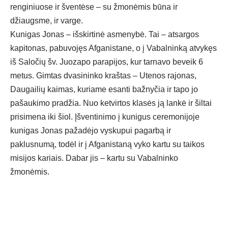
renginiuose ir šventėse – su žmonėmis būna ir
džiaugsme, ir varge.
Kunigas Jonas – išskirtinė asmenybė. Tai – atsargos
kapitonas, pabuvojęs Afganistane, o į Vabalninką atvykęs
iš Saločių šv. Juozapo parapijos, kur tarnavo beveik 6
metus. Gimtas dvasininko kraštas – Utenos rajonas,
Daugailių kaimas, kuriame esanti bažnyčia ir tapo jo
pašaukimo pradžia. Nuo ketvirtos klasės ją lankė ir šiltai
prisimena iki šiol. Įšventinimo į kunigus ceremonijoje
kunigas Jonas pažadėjo vyskupui pagarbą ir
paklusnumą, todėl ir į Afganistaną vyko kartu su taikos
misijos kariais. Dabar jis – kartu su Vabalninko
žmonėmis.