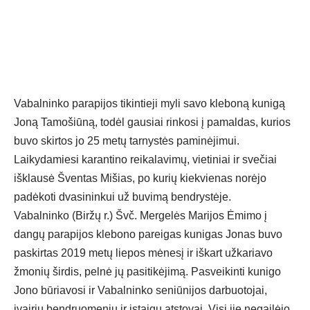
Vabalninko parapijos tikintieji myli savo kleboną kunigą
Joną Tamošiūną, todėl gausiai rinkosi į pamaldas, kurios
buvo skirtos jo 25 metų tarnystės paminėjimui.
Laikydamiesi karantino reikalavimų, vietiniai ir svečiai
išklausė Šventas Mišias, po kurių kiekvienas norėjo
padėkoti dvasininkui už buvimą bendrystėje.
Vabalninko (Biržų r.) Švč. Mergelės Marijos Ėmimo į
dangų parapijos klebono pareigas kunigas Jonas buvo
paskirtas 2019 metų liepos mėnesį ir iškart užkariavo
žmonių širdis, pelnė jų pasitikėjimą. Pasveikinti kunigo
Jono būriavosi ir Vabalninko seniūnijos darbuotojai,
įvairių bendruomenių ir įstaigų atstovai. Visi jie negailėjo