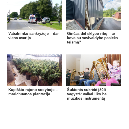
Vabalninko sankryžoje – dar
Ginčas dėl sklypo ribų – ar
viena avarija
kova su savivaldybe pasieks
teismą?
Kupiškio rajono sodyboje –
Šukionis sukrėtė įžūli
marichuanos plantacija
vagystė: vaikai liko be
muzikos instrumentų