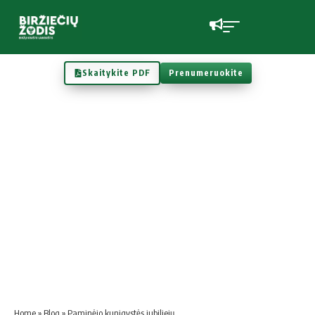
Skaitykite PDF
Prenumeruokite
Home
»
Blog
»
Paminėjo kunigystės jubiliejų