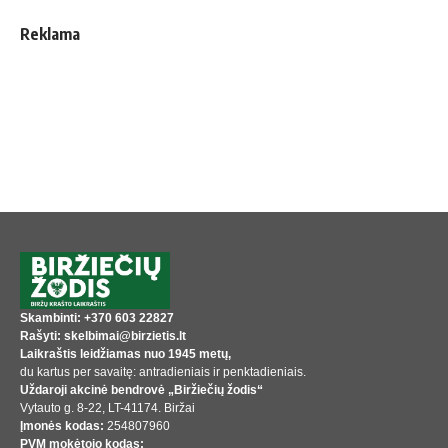
Reklama
Skambinti: +370 603 22827
Rašyti: skelbimai@birzietis.lt
Laikraštis leidžiamas nuo 1945 metų,
du kartus per savaitę: antradieniais ir penktadieniais.
Uždaroji akcinė bendrovė „Biržiečių žodis“
Vytauto g. 8-22, LT-41174. Biržai
Įmonės kodas:
254807960
PVM mokėtojo kodas: