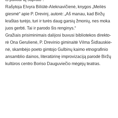
Ra­šy­to­ja El­vy­ra Bi­liū­tė-Alek­na­vi­čie­nė, kny­gos „Mei­lės
gies­mė“ apie P. Dre­vi­nį, au­to­rė: „Aš ma­nau, kad Bir­žų
kraš­tas tu­rė­jo, tu­ri ir tu­rės daug gar­sių žmo­nių, nes mo­ka
juos gerb­ti. Tai ir pa­ro­do šis ren­gi­nys.“
Gra­žiais pri­si­mi­ni­mais da­li­jo­si bu­vu­si bib­lio­te­kos di­rek­to­
rė Ona Ge­ru­lie­nė, P. Dre­vi­nio gi­mi­nai­tė Vil­ma Šid­laus­kie­
nė, skam­bė­jo poe­to gim­to­jo Gul­bi­nų kai­mo et­nog­ra­fi­nio
an­samb­lio dai­nos, li­te­ra­tū­ri­nę imp­ro­vi­za­ci­ją pa­ro­dė Bir­žų
kul­tū­ros cent­ro Bo­ri­so Dau­gu­vie­čio mė­gė­jų teat­ras.