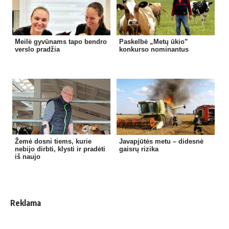
Meilė gyvūnams tapo bendro
Paskelbė „Metų ūkio”
verslo pradžia
konkurso nominantus
Žemė dosni tiems, kurie
Javapjūtės metu – didesnė
nebijo dirbti, klysti ir pradėti
gaisrų rizika
iš naujo
Reklama