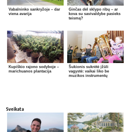
Vabalninko sankryžoje – dar
Ginčas dėl sklypo ribų – ar
viena avarija
kova su savivaldybe pasieks
teismą?
Kupiškio rajono sodyboje –
Šukionis sukrėtė įžūli
marichuanos plantacija
vagystė: vaikai liko be
muzikos instrumentų
Sveikata