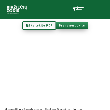
Skaitykite PDF
Prenumeruokite
Home
»
Blog
»
Pagerbtas poeto Pauliaus Drevinio atminimas