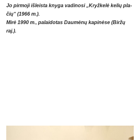
Jo pir­mo­ji iš­leis­ta kny­ga va­di­no­si „Kryž­ke­lė ke­lių pla­
čių“ (1966 m.).
Mi­rė 1990 m., pa­lai­do­tas Dau­mė­nų ka­pi­nė­se (Bir­žų
raj.).