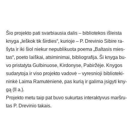
Šio pro­jek­to pa­ti svar­biau­sia da­lis – bib­lio­te­kos iš­leis­ta
kny­ga „Ieš­kok tik šir­dies“, ku­rio­je – P. Dre­vi­nio Si­bi­re ra­
šy­ta ir iki šiol nie­kur ne­pub­li­kuo­ta poe­ma „Bal­ta­sis mies­
tas“, poe­to laiš­kai, at­si­mi­ni­mai, bib­liog­ra­fi­ja. Ši kny­ga bu­
vo pri­sta­ty­ta Gul­bi­nuo­se, Kir­do­ny­se, Pa­bir­žė­je. Kny­gos
su­da­ry­to­ja ir vi­so pro­jek­to va­do­vė – vy­res­nio­ji bib­lio­te­ki­
nin­kė Lai­ma Ra­mu­tė­nie­nė, pas ku­rią ir ga­li­ma įsi­gy­ti kny­
gą (II a.).
Pro­jek­to me­tu taip pat bu­vo su­kur­tas in­te­rak­ty­vus marš­ru­
tas P. Dre­vi­nio ta­kais.