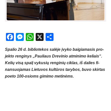
Facebook
Messenger
WhatsApp
X
Share
Spa­lio 26 d. bib­lio­te­kos sa­lė­je įvy­ko bai­gia­ma­sis pro­
jek­to ren­gi­nys „Pau­liaus Dre­vi­nio at­mi­ni­mo ke­liais“.
Ke­lių vi­są spa­lį vy­ku­sių ren­gi­nių cik­las, iš da­lies fi­
nan­suo­ja­mas Lie­tu­vos kul­tū­ros ta­ry­bos, bu­vo skir­tas
poe­to 100-osioms gi­mi­mo me­ti­nėms.