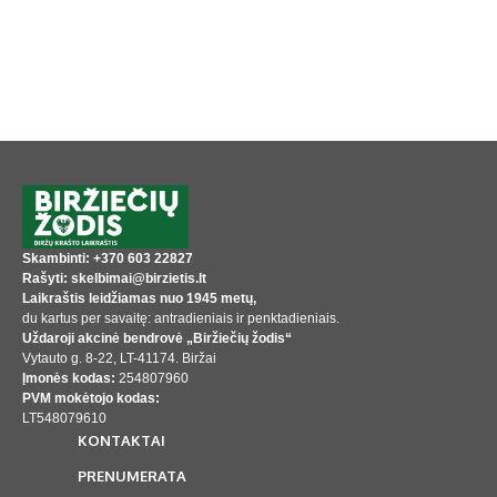
Skambinti: +370 603 22827
Rašyti: skelbimai@birzietis.lt
Laikraštis leidžiamas nuo 1945 metų,
du kartus per savaitę: antradieniais ir penktadieniais.
Uždaroji akcinė bendrovė „Biržiečių žodis“
Vytauto g. 8-22, LT-41174. Biržai
Įmonės kodas:
254807960
PVM mokėtojo kodas:
LT548079610
KONTAKTAI
PRENUMERATA