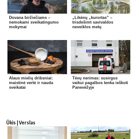
Dovana biržiečiams –
„Likėnų „kurortas” –
nemokami sveikatingumo
trisdešimt savivaldos
mokymai
neveiklos metų
Alaus mielių dribsniai:
Tėvų nerimas: susirgus
maistinė vertė ir nauda
vaikui pagalbos tenka ieškoti
sveikatai
Panevėžyje
Ūkis | Verslas