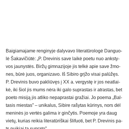
Bai­gia­ma­ja­me ren­gi­ny­je da­ly­va­vo li­te­ra­tū­ro­lo­gė Dan­guo­
lė Ša­ka­vi­čiū­tė: „P. Dre­vi­nis sa­ve lai­kė poe­tu nuo anks­ty­
vos jau­nys­tės. Bir­žų gim­na­zi­jo­je jis tel­kė apie sa­ve žmo­
nes, bū­rė juos, or­ga­ni­za­vo. Iš Si­bi­ro grį­žo vi­sai pa­lū­žęs.
P. Dre­vi­nis bu­vo pa­kliū­vęs į XX a. ver­gys­tę ir jos neat­lai­
kė, iki šiol jis mums nė­ra iki ga­lo su­pras­tas ir at­ras­tas, bet
poe­to mi­si­ją jis at­li­ko ne­pap­ras­tai gra­žiai. Jo poe­ma „Bal­
ta­sis mies­tas” – uni­ka­lus, Si­bi­re ra­šy­tas kū­ri­nys, nors dėl
me­ni­nės jo ver­tės ga­li­ma ir gin­čy­tis. Poe­mo­je yra daug
vie­tų, ku­rias rei­kia li­te­ra­tū­riš­kai šli­fuo­ti, bet P. Dre­vi­nis pa­
ts pui­kiai tą su­pra­to”.