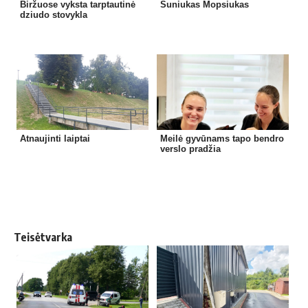
Biržuose vyksta tarptautinė
Šuniukas Mopsiukas
dziudo stovykla
Atnaujinti laiptai
Meilė gyvūnams tapo bendro
verslo pradžia
Teisėtvarka