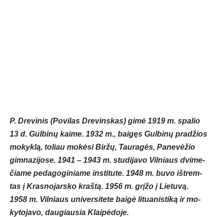
P. Dre­vi­nis (Po­vi­las Dre­vins­kas) gi­mė 1919 m. spa­lio
13 d. Gul­bi­nų kai­me. 1932 m., bai­gęs Gul­bi­nų pra­džios
mo­kyk­lą, to­liau mo­kė­si Bir­žų, Tau­ra­gės, Pa­ne­vė­žio
gim­na­zi­jo­se. 1941 – 1943 m. stu­di­ja­vo Vil­niaus dvi­me­
čia­me pe­da­go­gi­nia­me ins­ti­tu­te. 1948 m. bu­vo iš­trem­
tas į Kras­no­jars­ko kraš­tą. 1956 m. grį­žo į Lie­tu­vą.
1958 m. Vil­niaus uni­ver­si­te­te bai­gė li­tua­nis­ti­ką ir mo­
ky­to­ja­vo, dau­giau­sia Klai­pė­do­je.