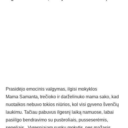
Prasidėjo emocinis valgymas, ilgisi mokyklos
Mama Samanta, trečioko ir darželinuko mama sako, kad
nuotaikos nebuvo tokios niūrios, kol visi gyveno švenčių
laukimu. Tačiau pabuvus ilgesnį laiką namuose, labai
pasiilgo bendravimo su pusbroliais, pusseserėmis,
seneliais. „Vyresniajam sunku mokytis, nes mažasis