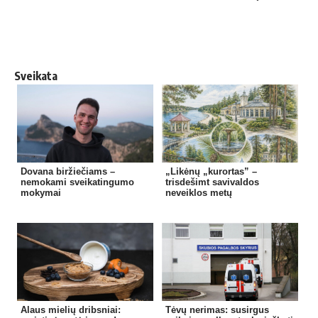
Sveikata
Dovana biržiečiams –
„Likėnų „kurortas” –
nemokami sveikatingumo
trisdešimt savivaldos
mokymai
neveiklos metų
Alaus mielių dribsniai:
Tėvų nerimas: susirgus