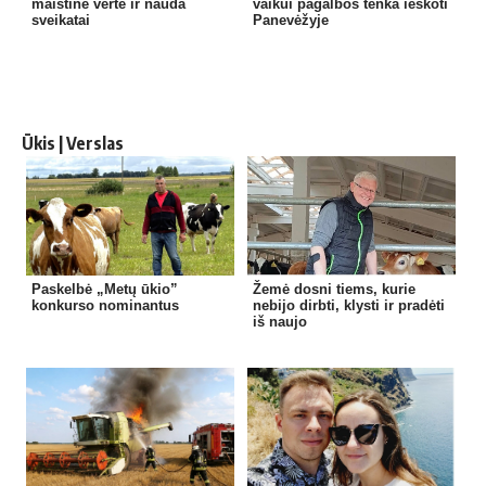
maistinė vertė ir nauda
vaikui pagalbos tenka ieškoti
sveikatai
Panevėžyje
Ūkis | Verslas
Paskelbė „Metų ūkio”
Žemė dosni tiems, kurie
konkurso nominantus
nebijo dirbti, klysti ir pradėti
iš naujo