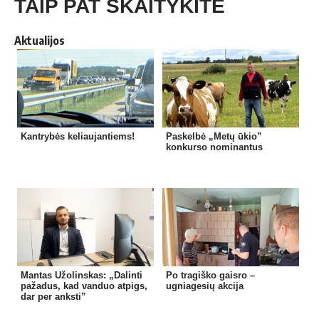
TAIP PAT SKAITYKITE
Aktualijos
Kantrybės keliaujantiems!
Paskelbė „Metų ūkio”
konkurso nominantus
Mantas Užolinskas: „Dalinti
Po tragiško gaisro –
pažadus, kad vanduo atpigs,
ugniagesių akcija
dar per anksti”