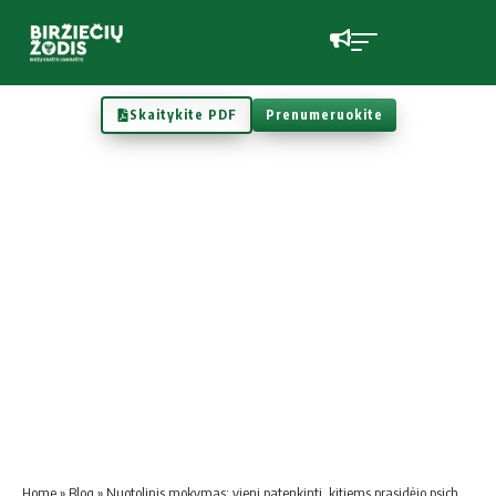
Skaitykite PDF
Prenumeruokite
Home
»
Blog
»
Nuotolinis mokymas: vieni patenkinti, kitiems prasidėjo psichologinės problemos