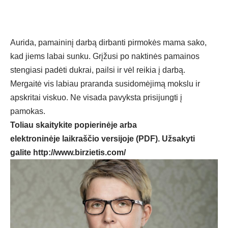
Aurida, pamaininį darbą dirbanti pirmokės mama sako,
kad jiems labai sunku. Grįžusi po naktinės pamainos
stengiasi padėti dukrai, pailsi ir vėl reikia į darbą.
Mergaitė vis labiau praranda susidomėjimą mokslu ir
apskritai viskuo. Ne visada pavyksta prisijungti į
pamokas.
Toliau skaitykite popierinėje arba
elektroninėje laikraščio versijoje (PDF). Užsakyti
galite
http://www.birzietis.com/