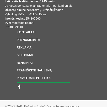
Laikraštis leidžiamas nuo 1945 metų,
du kartus per savaitę: antradieniais ir penktadieniais.
Uždaroji akcinė bendrovė „Biržiečių žodis“
Vytauto g. 8-22, LT-41174. Biržai
Įmonės kodas:
254807960
PVM mokėtojo kodas:
LT548079610
KONTAKTAI
PRENUMERATA
REKLAMA
SKELBIMAI
RENGINIAI
PRANEŠKITE NAUJIENĄ
PRIVATUMO POLITIKA
2026 © UAB „Biržiečių žodis“. Visos teisės saugomos.