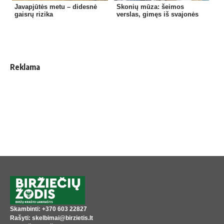
Javapjūtės metu – didesnė
Skonių mūza: šeimos
gaisrų rizika
verslas, gimęs iš svajonės
Reklama
Skambinti: +370 603 22827
Rašyti: skelbimai@birzietis.lt