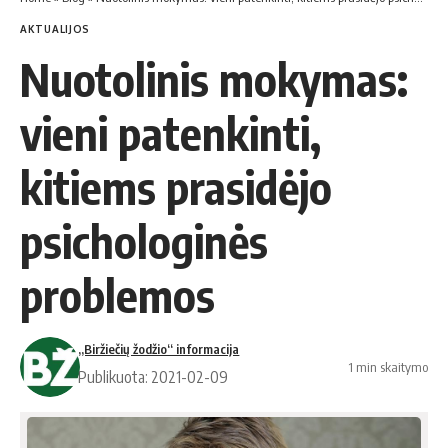
AKTUALIJOS
Nuotolinis mokymas:
vieni patenkinti,
kitiems prasidėjo
psichologinės
problemos
„Biržiečių žodžio“ informacija
1 min skaitymo
Publikuota: 2021-02-09