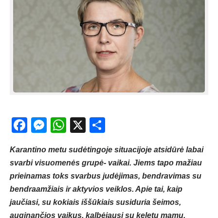
Facebook
Messenger
WhatsApp
X
Share
Karantino metu sudėtingoje situacijoje atsidūrė labai
svarbi visuomenės grupė- vaikai. Jiems tapo mažiau
prieinamas toks svarbus judėjimas, bendravimas su
bendraamžiais ir aktyvios veiklos. Apie tai, kaip
jaučiasi, su kokiais iššūkiais susiduria šeimos,
auginančios vaikus, kalbėjausi su keletu mamų.