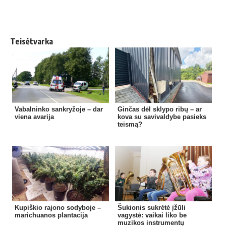
Teisėtvarka
Vabalninko sankryžoje – dar
Ginčas dėl sklypo ribų – ar
viena avarija
kova su savivaldybe pasieks
teismą?
Kupiškio rajono sodyboje –
Šukionis sukrėtė įžūli
marichuanos plantacija
vagystė: vaikai liko be
muzikos instrumentų