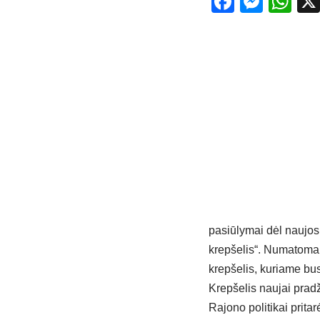
Facebo
Mess
Wh
pasiūlymai dėl naujos
krepšelis“. Numatoma,
krepšelis, kuriame bus 
Krepšelis naujai pradž
Rajono politikai prita