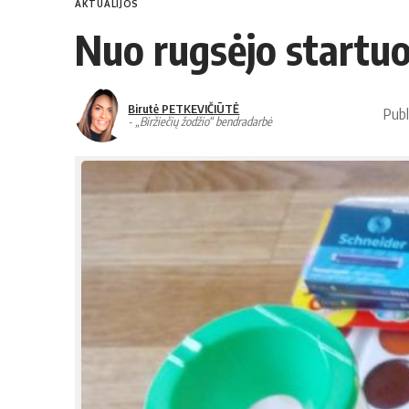
AKTUALIJOS
Nuo rugsėjo startuo
Birutė PETKEVIČIŪTĖ
Publ
- „Biržiečių žodžio“ bendradarbė