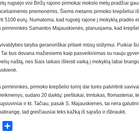
etų rugsėjo visi Biržų rajono pirmokai mokslo metų pradžiai gau
nceliarinėmis priemonėmis. Šiems metams pirmoko krepšeliui i
rti 5100 eurų. Numatoma, kad rugsėjį rajone į mokyklą pradės ei
 pirmininkės Samantos Majauskienės, planuojama, kad krepšeli
valdybės taryba geranoriškai pritarė mūsų siūlymui. Puikiai šią
 Tai bus dovana mažiesiems kaip pasveikinimas su nauju gyveni
velių naštą, nes šiais laikais išleisti vaiką į mokyklą labai brangia
uskienė.
irmininkės, pirmoko krepšelio turinį dar turės patvirtinti saviv
reikmenys, sudaro 20 daiktų: pieštukai, trintukas, flomasteriai, tept
 sąsiuviniai ir kt. Tačiau, pasak S. Majauskienės, tai nėra galutin
pabrangę, tad greičiausiai teks kažką iš sąrašo ir išbraukti.
ok
enger
atsApp
X
Share