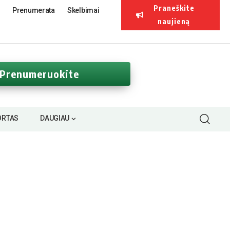
Praneškite
Prenumerata
Skelbimai
naujieną
Prenumeruokite
ORTAS
DAUGIAU