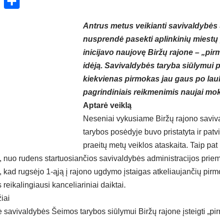
ok
enger
atsApp
X
Share
Antrus metus veikianti savivaldybės
nusprendė pasekti aplinkinių miestų 
inicijavo naujovę Biržų rajone – „pi
idėją. Savivaldybės taryba siūlymui pr
kiekvienas pirmokas jau gaus po lau
pagrindiniais reikmenimis naujai mok
Aptarė veiklą
Neseniai vykusiame Biržų rajono savi
tarybos posėdyje buvo pristatyta ir patv
praeitų metų veiklos ataskaita. Taip pat
, nuo rudens startuosiančios savivaldybės administracijos pri
 kad rugsėjo 1-ąją į rajono ugdymo įstaigas atkeliaujančių pir
reikalingiausi kanceliariniai daiktai.
iai
rė savivaldybės Šeimos tarybos siūlymui Biržų rajone įsteigti „pir