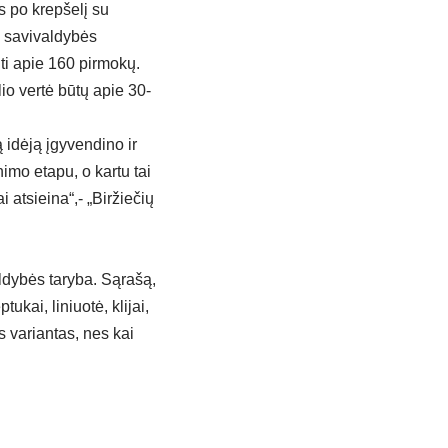
s po krepšelį su
š savivaldybės
ti apie 160 pirmokų.
o vertė būtų apie 30-
 idėją įgyvendino ir
mo etapu, o kartu tai
i atsieina“,- „Biržiečių
aldybės taryba. Sąrašą,
ukai, liniuotė, klijai,
is variantas, nes kai