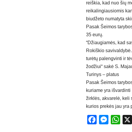
reiškia, kad nuo šių m
reikalingiausiomis ka
biudžeto numatyta ski
Pasak Šeimos tarybos
35 eurų.
“Džiaugiamės, kad savi
Rokiškio savivaldybė.
turėtų palengvinti ir tė
žodžiui“ sakė S. Maja
Turinys – platus
Pasak Šeimos tarybos p
kuriame yra išvardinti 
žirklės, akvarelė, keli
kurios prekės jau yra 
Facebo
Mess
Wh