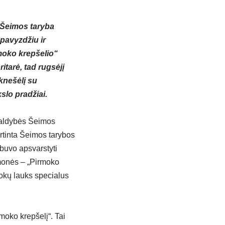
 Šeimos taryba
pavyzdžiu ir
rmoko krepšelio“
itarė, tad rugsėjį
knešėlį su
slo pradžiai.
valdybės Šeimos
irtinta Šeimos tarybos
 buvo apsvarstyti
emonės – „Pirmoko
mokų lauks specialus
moko krepšelį“. Tai