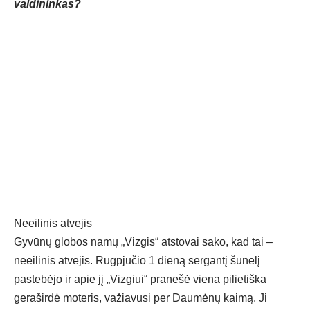
valdininkas?
Neeilinis atvejis
Gyvūnų globos namų „Vizgis“ atstovai sako, kad tai –
neeilinis atvejis. Rugpjūčio 1 dieną sergantį šunelį
pastebėjo ir apie jį „Vizgiui“ pranešė viena pilietiška
geraširdė moteris, važiavusi per Daumėnų kaimą. Ji