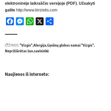
elektroninėje laikraščio versijoje (PDF). Užsakyti
galite
http://www.birzietis.com
Facebook
Messenger
WhatsApp
X
Share
ŽYMOS:
"Vizgis"
Alergija
Gyvūnų globos namai "Vizgis"
Neprižiūrėtas šuo
savininkė
Naujienos iš interneto: