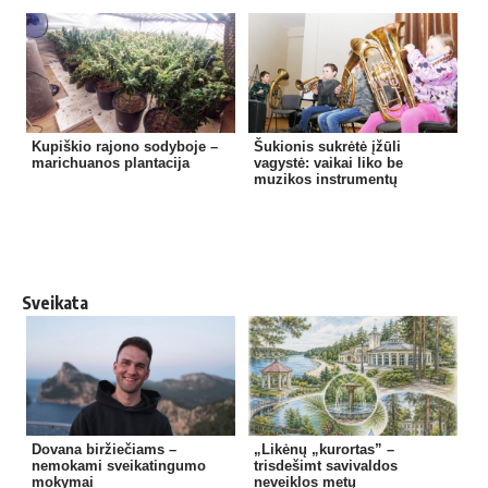
Kupiškio rajono sodyboje –
Šukionis sukrėtė įžūli
marichuanos plantacija
vagystė: vaikai liko be
muzikos instrumentų
Sveikata
Dovana biržiečiams –
„Likėnų „kurortas” –
nemokami sveikatingumo
trisdešimt savivaldos
mokymai
neveiklos metų