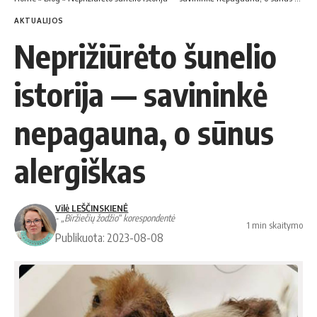
AKTUALIJOS
Nep­ri­žiū­rė­to šu­ne­lio
is­to­ri­ja — savininkė
nepagauna, o sūnus
alergiškas
Vilė LEŠČINSKIENĖ
- „Biržiečių žodžio“ korespondentė
1 min skaitymo
Publikuota: 2023-08-08