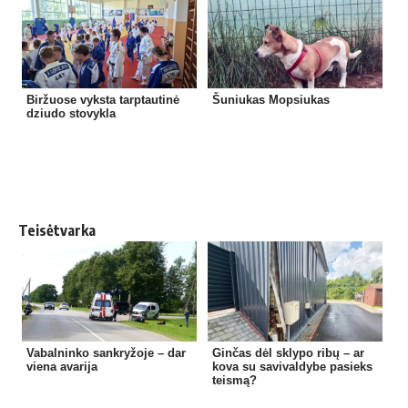
Biržuose vyksta tarptautinė
Šuniukas Mopsiukas
dziudo stovykla
Teisėtvarka
Vabalninko sankryžoje – dar
Ginčas dėl sklypo ribų – ar
viena avarija
kova su savivaldybe pasieks
teismą?