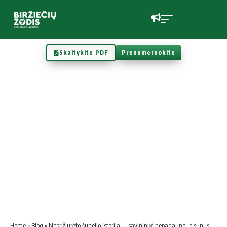
Skaitykite PDF
Prenumeruokite
Home
»
Blog
»
Nep­ri­žiū­rė­to šu­ne­lio is­to­ri­ja — savininkė nepagauna, o sūnus alergiškas