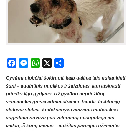
Facebook
Messenger
WhatsApp
X
Share
Gyvūnų globėjai šokiruoti, kaip galima taip nukankinti
šunį – augintinis nuplikęs ir žaizdotas, jam atsigauti
prireiks ilgo gydymo. Už gyvūno nepriežiūrą
šeimininkei gresia administracinė bauda. Institucijų
atstovai stebisi: kodėl senyvo amžiaus moteriškės
augintinio nuvežti pas veterinarą nesugebėjo jos
vaikai, iš kurių vienas – aukštas pareigas užimantis