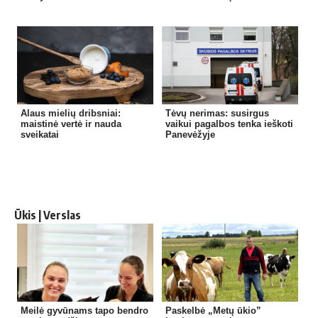
Alaus mielių dribsniai:
Tėvų nerimas: susirgus
maistinė vertė ir nauda
vaikui pagalbos tenka ieškoti
sveikatai
Panevėžyje
Ūkis | Verslas
Meilė gyvūnams tapo bendro
Paskelbė „Metų ūkio”