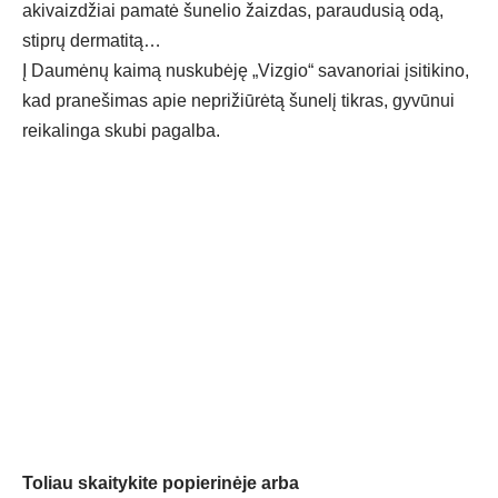
akivaizdžiai pamatė šunelio žaizdas, paraudusią odą,
stiprų dermatitą…
Į Daumėnų kaimą nuskubėję „Vizgio“ savanoriai įsitikino,
kad pranešimas apie neprižiūrėtą šunelį tikras, gyvūnui
reikalinga skubi pagalba.
Toliau skaitykite popierinėje arba