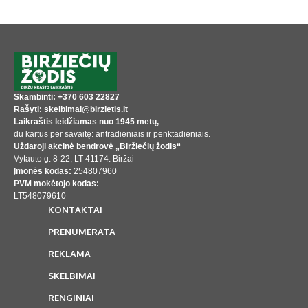
Skambinti: +370 603 22827
Rašyti: skelbimai@birzietis.lt
Laikraštis leidžiamas nuo 1945 metų,
du kartus per savaitę: antradieniais ir penktadieniais.
Uždaroji akcinė bendrovė „Biržiečių žodis“
Vytauto g. 8-22, LT-41174. Biržai
Įmonės kodas:
254807960
PVM mokėtojo kodas:
LT548079610
KONTAKTAI
PRENUMERATA
REKLAMA
SKELBIMAI
RENGINIAI