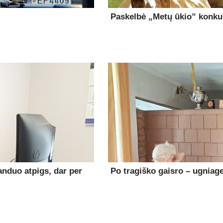
Paskelbė „Metų ūkio” konk
anduo atpigs, dar per
Po tragiško gaisro – ugniage