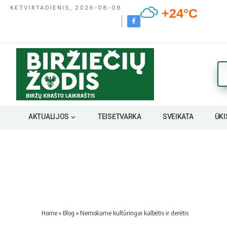
KETVIRTADIENIS, 2026-08-06
+24°C
AKTUALIJOS
TEISĖTVARKA
SVEIKATA
ŪKI
Home
»
Blog
»
Nemokame kultūringai kalbėtis ir derėtis