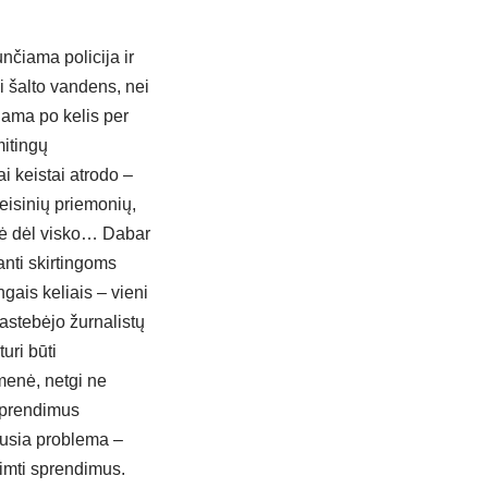
nčiama policija ir
 šalto vandens, nei
jama po kelis per
mitingų
ai keistai atrodo –
eisinių priemonių,
nė dėl visko… Dabar
anti skirtingoms
gais keliais – vieni
pastebėjo žurnalistų
uri būti
menė, netgi ne
 sprendimus
ausia problema –
iimti sprendimus.