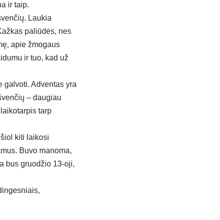
 ir taip.
švenčių. Laukia
 Kažkas paliūdės, nes
smę, apie žmogaus
aidumu ir tuo, kad už
e galvoti. Adventas yra
r švenčių – daugiau
aikotarpis tarp
iol kiti laikosi
o namus. Buvo manoma,
a bus gruodžio 13-oji,
dingesniais,