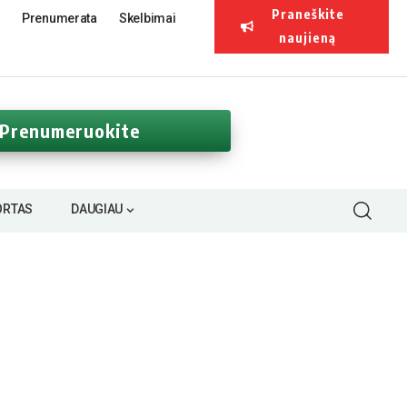
Praneškite
Prenumerata
Skelbimai
naujieną
Prenumeruokite
ORTAS
DAUGIAU