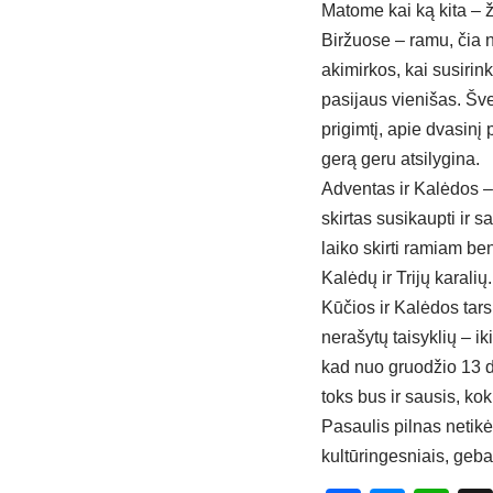
Matome kai ką kita – ž
Biržuose – ramu, čia 
akimirkos, kai susiri
pasijaus vienišas. Š
prigimtį, apie dvasinį
gerą geru atsilygina.
Adventas ir Kalėdos – 
skirtas susikaupti ir 
laiko skirti ramiam b
Kalėdų ir Trijų karalių.
Kūčios ir Kalėdos tarsi
nerašytų taisyklių – i
kad nuo gruodžio 13 di
toks bus ir sausis, koki
Pasaulis pilnas netikė
kultūringesniais, gebanč