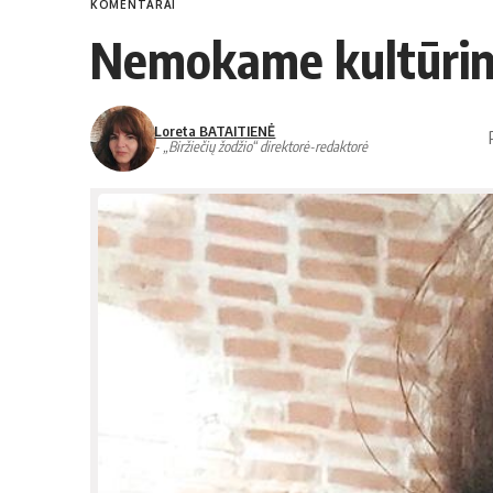
KOMENTARAI
Nemokame kultūringa
Loreta BATAITIENĖ
- „Biržiečių žodžio“ direktorė-redaktorė