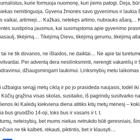
urnalistus, kurie formuoja nuomonę, kuri jiems patogi. Deja, būna
niekas nemitinguoja. Gyvena žmonės savo gyvenimus ir laukia 
nks vaikai, artimieji… Kažkas, netekęs artimo, nubrauks ašarą…
ventės sustiprina jausmus, kai susimąstoma apie gyvenimo pra
 pasaulį, tikėjimą… Tikėjimą Dievu, tikėjimą gerumu, tikėjimą atl
tai ne tik dovanos, ne išlaidos, ne daiktai… Ne apie tai turėtum
savitvardai. Per adventą dera nesilinksminti, nerengti vakarėlių i
endravimui, džiaugsmingam laukimui. Linksmybių metu laikomas l
 užbaigia senąjį metų ciklą ir po jo prasideda naujasis, todėl iki š
ki Kūčių grąžina visas skolas, susitaiko, iš pagrindų susitvark
enos iki Kalėdų kiekviena diena atitiks kitų metų mėnesį – koki
a bus gruodžio 14-oji, toks bus ir vasaris ir t. t.
tumų, neteisybių, bet mums niekas netrukdo būti geresniais, šir
iais ne tik kalbėti, rėkauti, piktintis, bet ir klausyti…