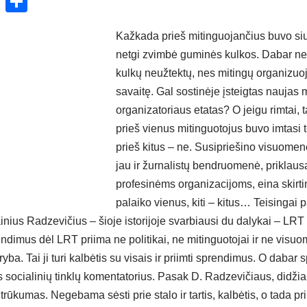
ok
enger
atsApp
X
Share
Kažkada prieš mitinguojančius buvo siu
netgi zvimbė guminės kulkos. Dabar nei
kulkų neužtektų, nes mitingų organizuo
savaitę. Gal sostinėje įsteigtas naujas 
organizatoriaus etatas? O jeigu rimtai, t
prieš vienus mitinguotojus buvo imtasi t
prieš kitus – ne. Susipriešino visuome
jau ir žurnalistų bendruomenė, priklaus
profesinėms organizacijoms, eina skirtin
palaiko vienus, kiti – kitus… Teisingai 
inius Radzevičius – šioje istorijoje svarbiausi du dalykai – LRT t
dimus dėl LRT priima ne politikai, ne mitinguotojai ir ne visuo
ryba. Tai ji turi kalbėtis su visais ir priimti sprendimus. O dabar
as socialinių tinklų komentatorius. Pasak D. Radzevičiaus, didži
 trūkumas. Negebama sėsti prie stalo ir tartis, kalbėtis, o tada pr