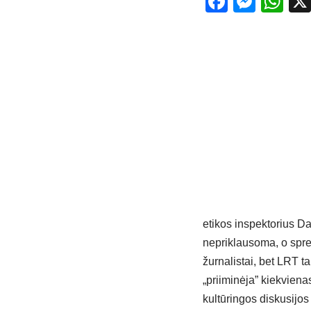
Facebo
Mess
Wh
etikos inspektorius Da
nepriklausoma, o spren
žurnalistai, bet LRT ta
„priiminėja” kiekvien
kultūringos diskusijos