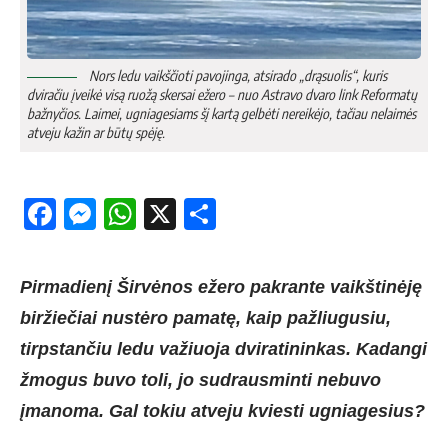
Nors ledu vaikščioti pavojinga, atsirado „drąsuolis“, kuris
dviračiu įveikė visą ruožą skersai ežero – nuo Astravo dvaro link Reformatų
bažnyčios. Laimei, ugniagesiams šį kartą gelbėti nereikėjo, tačiau nelaimės
atveju kažin ar būtų spėję.
Facebook
Messenger
WhatsApp
X
Share
Pirmadienį Širvėnos ežero pakrante vaikštinėję
biržiečiai nustėro pamatę, kaip pažliugusiu,
tirpstančiu ledu važiuoja dviratininkas. Kadangi
žmogus buvo toli, jo sudrausminti nebuvo
įmanoma. Gal tokiu atveju kviesti ugniagesius?