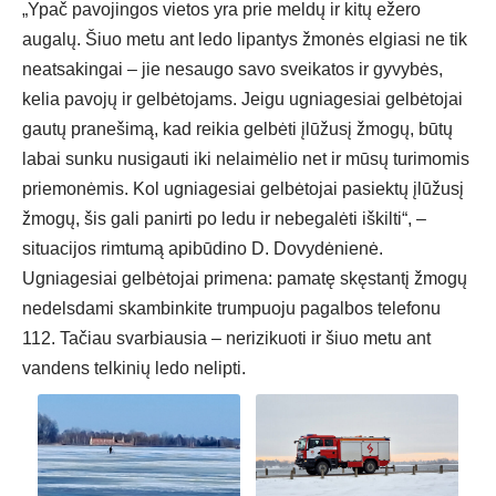
„Ypač pavojingos vietos yra prie meldų ir kitų ežero
augalų. Šiuo metu ant ledo lipantys žmonės elgiasi ne tik
neatsakingai – jie nesaugo savo sveikatos ir gyvybės,
kelia pavojų ir gelbėtojams. Jeigu ugniagesiai gelbėtojai
gautų pranešimą, kad reikia gelbėti įlūžusį žmogų, būtų
labai sunku nusigauti iki nelaimėlio net ir mūsų turimomis
priemonėmis. Kol ugniagesiai gelbėtojai pasiektų įlūžusį
žmogų, šis gali panirti po ledu ir nebegalėti iškilti“, –
situacijos rimtumą apibūdino D. Dovydėnienė.
Ugniagesiai gelbėtojai primena: pamatę skęstantį žmogų
nedelsdami skambinkite trumpuoju pagalbos telefonu
112. Tačiau svarbiausia – nerizikuoti ir šiuo metu ant
vandens telkinių ledo nelipti.