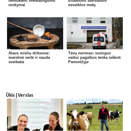
nemokami sveikatingumo
trisdešimt savivaldos
mokymai
neveiklos metų
Alaus mielių dribsniai:
Tėvų nerimas: susirgus
maistinė vertė ir nauda
vaikui pagalbos tenka ieškoti
sveikatai
Panevėžyje
Ūkis | Verslas