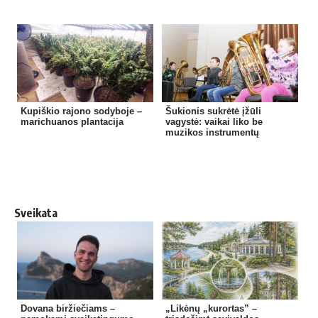
Kupiškio rajono sodyboje –
Šukionis sukrėtė įžūli
marichuanos plantacija
vagystė: vaikai liko be
muzikos instrumentų
Sveikata
Dovana biržiečiams –
„Likėnų „kurortas” –