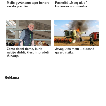
Meilė gyvūnams tapo bendro
Paskelbė „Metų ūkio”
verslo pradžia
konkurso nominantus
Žemė dosni tiems, kurie
Javapjūtės metu – didesnė
nebijo dirbti, klysti ir pradėti
gaisrų rizika
iš naujo
Reklama