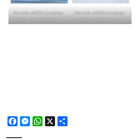
Nors ledu vaikščioti pavojinga,
Nors ledu vaikščioti pavojinga,
atsirado „drąsuolis“, kuris
atsirado „drąsuolis“, kuris
dviračiu įveikė visą ruožą skersai
dviračiu įveikė visą ruožą skersai
ežero – nuo Astravo dvaro link
ežero – nuo Astravo dvaro link
Reformatų bažnyčios. Laimei,
Reformatų bažnyčios. Laimei,
ugniagesiams šį kartą gelbėti
ugniagesiams šį kartą gelbėti
nereikėjo, tačiau nelaimės
nereikėjo, tačiau nelaimės
atveju kažin ar būtų spėję. |
atveju kažin ar būtų spėję. | I.
Skaitytojo nuotr.
Butkevičiūtės nuotr.
Facebook
Messenger
WhatsApp
X
Share