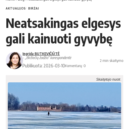
AKTUALIJOS
BIRŽAI
Neatsakingas elgesys
gali kainuoti gyvybę
Ingrida BUTKEVIČIŪTĖ
- „Biržiečių žodžio“ korespondentė
2 min skaitymo
Publikuota: 2026-03-10
Komentarų: 0
Skaitytojo nuotr.