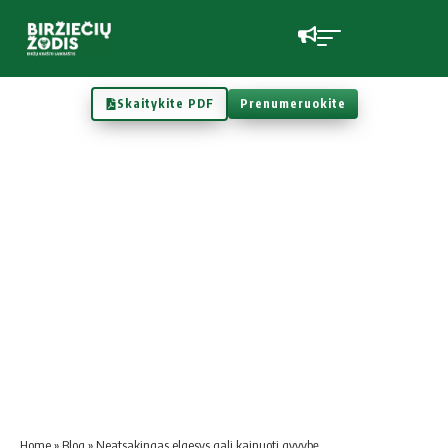
Skaitykite PDF
Prenumeruokite
Home
»
Blog
»
Neatsakingas elgesys gali kainuoti gyvybę