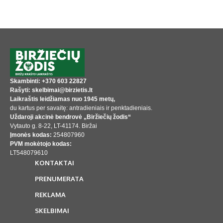
Skambinti: +370 603 22827
Rašyti: skelbimai@birzietis.lt
Laikraštis leidžiamas nuo 1945 metų,
du kartus per savaitę: antradieniais ir penktadieniais.
Uždaroji akcinė bendrovė „Biržiečių žodis“
Vytauto g. 8-22, LT-41174. Biržai
Įmonės kodas:
254807960
PVM mokėtojo kodas:
LT548079610
KONTAKTAI
PRENUMERATA
REKLAMA
SKELBIMAI