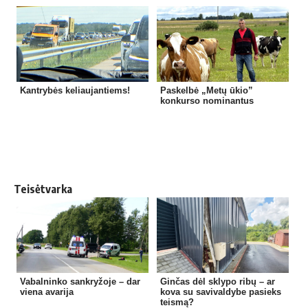
Kantrybės keliaujantiems!
Paskelbė „Metų ūkio”
konkurso nominantus
Teisėtvarka
Vabalninko sankryžoje – dar
Ginčas dėl sklypo ribų – ar
viena avarija
kova su savivaldybe pasieks
teismą?