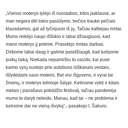
„Vienos moterys tylėjo iš nuostabos, kitos paklausė, ar
man negera dėl tokio pasiūlymo, trečios traukė pečiais
klausdamos, gal aš tyčiojuosi iš jų. Tačiau kalbėjau rimtai.
Mums reikėjo naujo iššūkio ir labai džiaugiuosi, kad
mano moterys jį priėmė. Prasidėjo rimtas darbas.
Dirbome labai daug ir galime pasidžiaugti, kad turėjome
puikų laiką. Niekada nepamiršiu to vaizdo, kai pusė
kaimo vyrų sustojo prie autobuso rūškanais veidais,
išlydėdami savo moteris. Bet visi išgyveno, ir vyrai be
žmonų, ir moterys tolimoje šalyje. Ketinome vykti ir kitais
metais į panašaus pobūdžio festivalį, tačiau pandemija
mums to daryti neleido. Manau, kad tai – ne problema ir
turėsime dar ne vieną išvyką“,- pasakojo I. Šakuro.