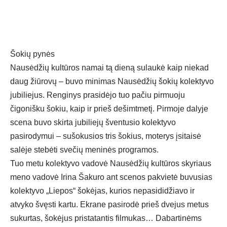
Šokių pynės
Nausėdžių kultūros namai tą dieną sulaukė kaip niekad
daug žiūrovų – buvo minimas Nausėdžių šokių kolektyvo
jubiliejus. Renginys prasidėjo tuo pačiu pirmuoju
čigonišku šokiu, kaip ir prieš dešimtmetį. Pirmoje dalyje
scena buvo skirta jubiliejų šventusio kolektyvo
pasirodymui – sušokusios tris šokius, moterys įsitaisė
salėje stebėti svečių meninės programos.
Tuo metu kolektyvo vadovė Nausėdžių kultūros skyriaus
meno vadovė Irina Šakuro ant scenos pakvietė buvusias
kolektyvo „Liepos“ šokėjas, kurios nepasididžiavo ir
atvyko švęsti kartu. Ekrane pasirodė prieš dvejus metus
sukurtas, šokėjus pristatantis filmukas… Dabartinėms