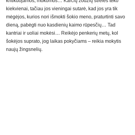
kritikuojamos, mokomos… Karčių žodžių strėlės teko
kiekvienai, tačiau jos vieningai sutarė, kad jos yra tik
mėgėjos, kurios nori išmokti šokio meno, praturtinti savo
dieną, pabėgti nuo kasdienių kaimo rūpesčių… Tad
kantriai ir uoliai mokėsi… Reikėjo penkerių metų, kol
šokėjos suprato, jog laikas pokyčiams – reikia mokytis
naujų žingsnelių.