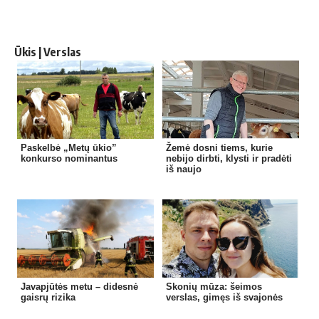
Ūkis | Verslas
Paskelbė „Metų ūkio”
Žemė dosni tiems, kurie
konkurso nominantus
nebijo dirbti, klysti ir pradėti
iš naujo
Javapjūtės metu – didesnė
Skonių mūza: šeimos
gaisrų rizika
verslas, gimęs iš svajonės