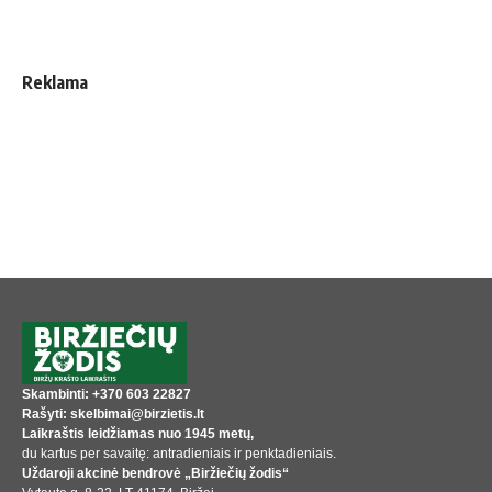
Reklama
Skambinti: +370 603 22827
Rašyti: skelbimai@birzietis.lt
Laikraštis leidžiamas nuo 1945 metų,
du kartus per savaitę: antradieniais ir penktadieniais.
Uždaroji akcinė bendrovė „Biržiečių žodis“