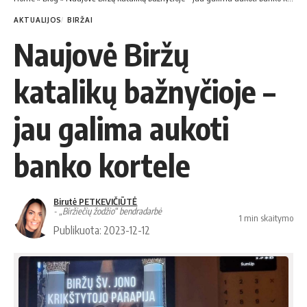
AKTUALIJOS
BIRŽAI
Naujovė Biržų
katalikų bažnyčioje –
jau galima aukoti
banko kortele
Birutė PETKEVIČIŪTĖ
- „Biržiečių žodžio“ bendradarbė
1 min skaitymo
Publikuota: 2023-12-12