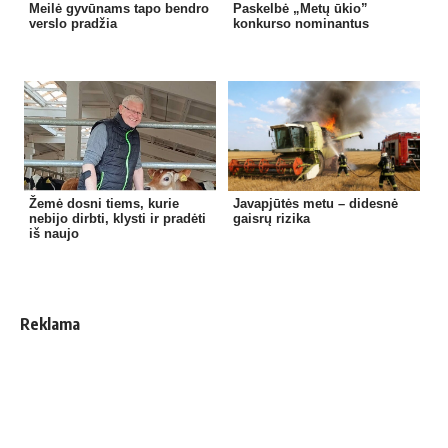
Meilė gyvūnams tapo bendro
Paskelbė „Metų ūkio”
verslo pradžia
konkurso nominantus
Žemė dosni tiems, kurie
Javapjūtės metu – didesnė
nebijo dirbti, klysti ir pradėti
gaisrų rizika
iš naujo
Reklama