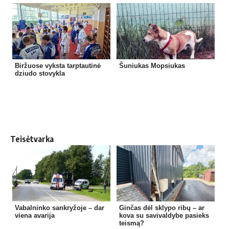
Biržuose vyksta tarptautinė
Šuniukas Mopsiukas
dziudo stovykla
Teisėtvarka
Vabalninko sankryžoje – dar
Ginčas dėl sklypo ribų – ar
viena avarija
kova su savivaldybe pasieks
teismą?