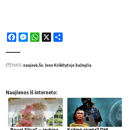
Facebook
Messenger
WhatsApp
X
Share
ŽYMOS:
naujovė
Šv. Jono Krikštytojo bažnyčia
Naujienos iš interneto: