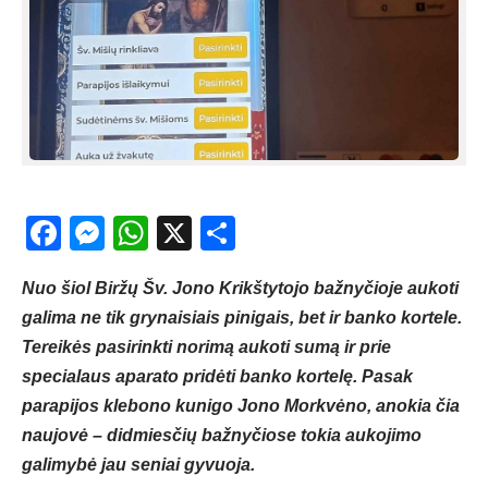
Facebook
Messenger
WhatsApp
X
Share
Nuo šiol Biržų Šv. Jono Krikštytojo bažnyčioje aukoti
galima ne tik grynaisiais pinigais, bet ir banko kortele.
Tereikės pasirinkti norimą aukoti sumą ir prie
specialaus aparato pridėti banko kortelę. Pasak
parapijos klebono kunigo Jono Morkvėno, anokia čia
naujovė – didmiesčių bažnyčiose tokia aukojimo
galimybė jau seniai gyvuoja.