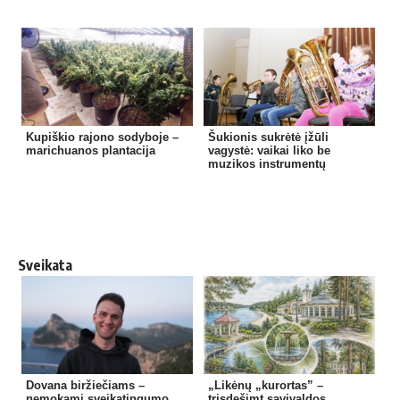
Kupiškio rajono sodyboje –
Šukionis sukrėtė įžūli
marichuanos plantacija
vagystė: vaikai liko be
muzikos instrumentų
Sveikata
Dovana biržiečiams –
„Likėnų „kurortas” –
nemokami sveikatingumo
trisdešimt savivaldos