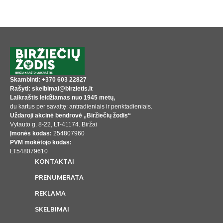
Skambinti: +370 603 22827
Rašyti: skelbimai@birzietis.lt
Laikraštis leidžiamas nuo 1945 metų,
du kartus per savaitę: antradieniais ir penktadieniais.
Uždaroji akcinė bendrovė „Biržiečių žodis“
Vytauto g. 8-22, LT-41174. Biržai
Įmonės kodas:
254807960
PVM mokėtojo kodas:
LT548079610
KONTAKTAI
PRENUMERATA
REKLAMA
SKELBIMAI