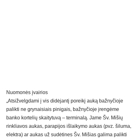
Nuomonės įvairios
„Atsižvelgdami į vis didėjantį poreikį auką bažnyčioje
palikti ne grynaisiais pinigais, bažnyčioje įrengėme
banko kortelių skaitytuvą – terminalą. Jame Šv. Mišių
rinkliavos aukas, parapijos išlaikymo aukas (pvz. šiluma,
elektra) ar aukas už sudėtines Šv. Mišias galima palikti