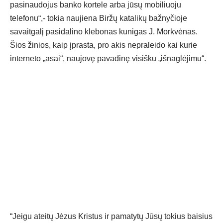
pasinaudojus banko kortele arba jūsų mobiliuoju
telefonu“,- tokia naujiena Biržų katalikų bažnyčioje
savaitgalį pasidalino klebonas kunigas J. Morkvėnas.
Šios žinios, kaip įprasta, pro akis nepraleido kai kurie
interneto „asai“, naujovę pavadinę visišku „išnaglėjimu“.
“Jeigu ateitų Jėzus Kristus ir pamatytų Jūsų tokius baisius