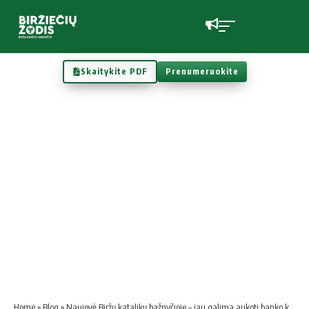
Skaitykite PDF
Prenumeruokite
Home
»
Blog
»
Naujovė Biržų katalikų bažnyčioje – jau galima aukoti banko kortele