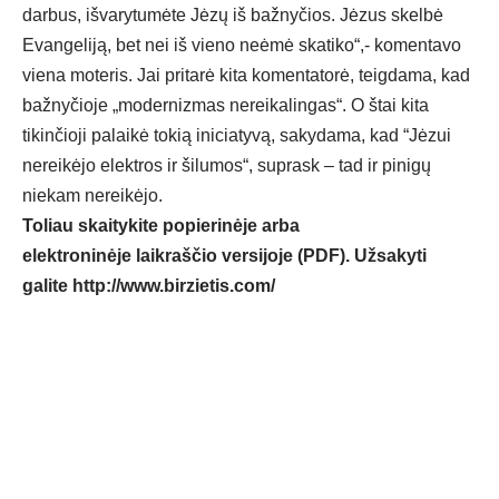
darbus, išvarytumėte Jėzų iš bažnyčios. Jėzus skelbė
Evangeliją, bet nei iš vieno neėmė skatiko“,- komentavo
viena moteris. Jai pritarė kita komentatorė, teigdama, kad
bažnyčioje „modernizmas nereikalingas“. O štai kita
tikinčioji palaikė tokią iniciatyvą, sakydama, kad “Jėzui
nereikėjo elektros ir šilumos“, suprask – tad ir pinigų
niekam nereikėjo.
Toliau skaitykite popierinėje arba
elektroninėje laikraščio versijoje (PDF). Užsakyti
galite
http://www.birzietis.com/