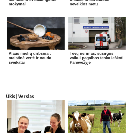
mokymai
neveiklos metų
Alaus mielių dribsniai:
Tėvų nerimas: susirgus
maistinė vertė ir nauda
vaikui pagalbos tenka ieškoti
sveikatai
Panevėžyje
Ūkis | Verslas