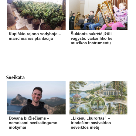
Kupiškio rajono sodyboje –
Šukionis sukrėtė įžūli
marichuanos plantacija
vagystė: vaikai liko be
muzikos instrumentų
Sveikata
Dovana biržiečiams –
„Likėnų „kurortas” –
nemokami sveikatingumo
trisdešimt savivaldos
mokymai
neveiklos metų