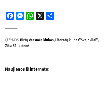
Facebook
Messenger
WhatsApp
X
Share
ŽYMOS:
Biržų Versmės klubas
Literatų klubas"Svajokliai"
Zita Bėliakienė
Naujienos iš interneto: