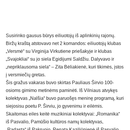
Susirinko gausus būrys eiliuotojų iš aplinkinių rajonų.
Biržų kraštą atstovavo net 2 komandos: eiliuotojų klubas
„Versmė“ su Virginija Virkutiene priešakyje ir klubas
„Svajokliai“ su jo siela Egidijumi Saldžiu. Dalyvavo ir
„nepriklausoma siela“ – Zita Bėliakienė, kuri tikimės, įstos
į versmiečių gretas.
Šis gražus vakaras buvo skirtas Pauliaus Širvio 100-
osioms gimimo metinėms paminėti. Iš Vilniaus atvykęs
kolektyvas „Nalšia“ buvo paruošęs meninę programą, kuri
siejosisu poetu P. Širviu, jo gyvenimu ir eilėmis.
Skaitomas eiles keitė muzikiniai kolektyvai: „Romanika“
iš Pasvalio, Pamūšio kultūros namų kolektyvas,
„Radasta“ iš Pakruojo, Renata Kaziliūnienė iš Pasvalio.