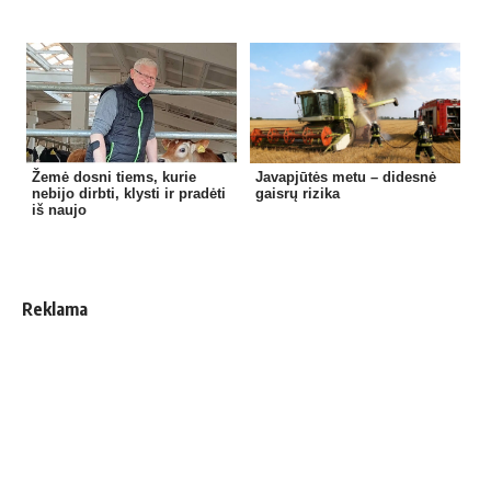
Žemė dosni tiems, kurie
Javapjūtės metu – didesnė
nebijo dirbti, klysti ir pradėti
gaisrų rizika
iš naujo
Reklama