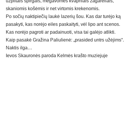
užpiltais spirgais, mėgavomės kvapniais žagarėliais,
skaniomis košėmis ir net virtomis krekenomis.
Po sočių naktipiečių laukė lazerių šou. Kas dar turėjo ką
pasakyti, kas norėjo eiles paskaityti, vėl lipo ant scenos.
Kas norėjo pagroti ar padainuoti, visa tai galėjo atlikti.
Kaip pasakė Gražina Paliulienė: „prasided untrs užėjims“.
Naktis ilga…
Ievos Skauronės paroda Kelmės krašto muziejuje