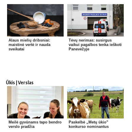
Alaus mielių dribsniai:
Tėvų nerimas: susirgus
maistinė vertė ir nauda
vaikui pagalbos tenka ieškoti
sveikatai
Panevėžyje
Ūkis | Verslas
Meilė gyvūnams tapo bendro
Paskelbė „Metų ūkio”
verslo pradžia
konkurso nominantus