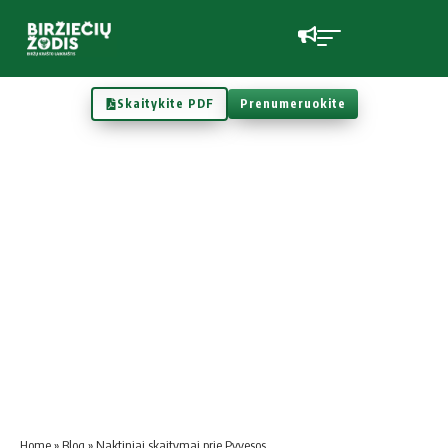
Skaitykite PDF
Prenumeruokite
Home
»
Blog
»
Naktiniai skaitymai prie Pyvesos