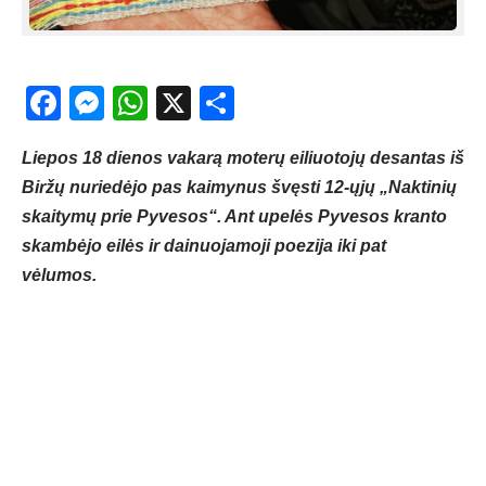
Facebook
Messenger
WhatsApp
X
Share
Liepos 18 dienos vakarą moterų eiliuotojų desantas iš
Biržų nuriedėjo pas kaimynus švęsti 12-ųjų „Naktinių
skaitymų prie Pyvesos“. Ant upelės Pyvesos kranto
skambėjo eilės ir dainuojamoji poezija iki pat
vėlumos.