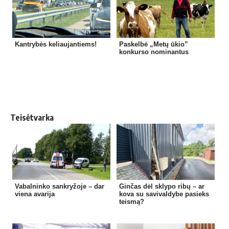
Kantrybės keliaujantiems!
Paskelbė „Metų ūkio”
konkurso nominantus
Teisėtvarka
Vabalninko sankryžoje – dar
Ginčas dėl sklypo ribų – ar
viena avarija
kova su savivaldybe pasieks
teismą?