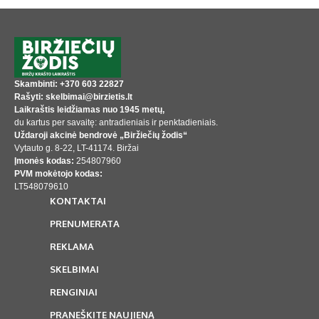
Skambinti: +370 603 22827
Rašyti: skelbimai@birzietis.lt
Laikraštis leidžiamas nuo 1945 metų,
du kartus per savaitę: antradieniais ir penktadieniais.
Uždaroji akcinė bendrovė „Biržiečių žodis“
Vytauto g. 8-22, LT-41174. Biržai
Įmonės kodas:
254807960
PVM mokėtojo kodas:
LT548079610
KONTAKTAI
PRENUMERATA
REKLAMA
SKELBIMAI
RENGINIAI
PRANEŠKITE NAUJIENĄ