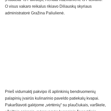
O visus vakaro reikalus rikiavo Diliauskų skyriaus
administratorė Gražina Paliulienė.
Prieš vidurnaktį pakvipo iš aplinkinių bendruomenių
palapinių įvairūs kulinarinio paveldo patiekalų kvapai.
Pakarštavoti galėjome „vėrtėnių“ su plaučiukais, varškele,