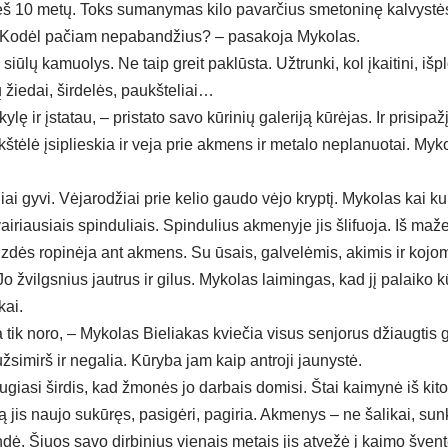
eš 10 me­tų. Toks su­ma­ny­mas ki­lo pa­var­čius sme­to­ni­nę kal­vys­tė
ai. Ko­dėl pa­čiam ne­pa­ban­džius? – pa­sa­ko­ja My­ko­las.
ū­lų ka­muo­lys. Ne taip greit pa­klūs­ta. Užt­run­ki, kol įkai­ti­ni, iš­plo­
ių žie­dai, šir­de­lės, paukš­te­liai…
­lę ir įsta­tau, – pri­sta­to sa­vo kū­ri­nių ga­le­ri­ją kū­rė­jas. Ir pri­si­pa
rkš­tė­lė įsi­plies­kia ir ve­ja prie ak­mens ir me­ta­lo ne­pla­nuo­tai. My­
niai gy­vi. Vė­ja­ro­džiai prie ke­lio gau­do vė­jo kryp­tį. My­ko­las kai ku­
i­riau­siais spin­du­liais. Spin­du­lius ak­me­ny­je jis šli­fuo­ja. Iš ma­
z­dės ro­pi­nė­ja ant ak­mens. Su ūsais, gal­ve­lė­mis, aki­mis ir ko­jo­m
Jo žvilgs­nius jaut­rus ir gi­lus. My­ko­las lai­min­gas, kad jį pa­lai­ko kū­r
kai.
a tik no­ro, – My­ko­las Bie­lia­kas kvie­čia vi­sus sen­jo­rus džiaug­tis gy
­si­mirš ir ne­ga­lia. Kū­ry­ba jam kaip ant­ro­ji jau­nys­tė.
au­gia­si šir­dis, kad žmo­nės jo dar­bais do­mi­si. Štai kai­my­nė iš ki­t
ką jis nau­jo su­kū­ręs, pa­si­gė­ri, pa­gi­ria. Ak­me­nys – ne ša­li­kai, sun
­dė. Šiuos sa­vo dir­bi­nius vie­nais me­tais jis at­ve­žė į kai­mo šven