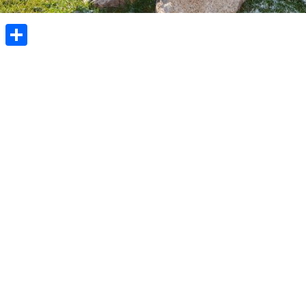
ok
enger
atsApp
X
Share