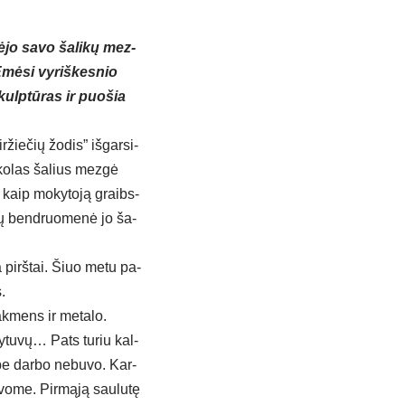
sė­jo sa­vo ša­li­kų mez­
Ėmė­si vy­riš­kes­nio
kulp­tū­ras ir puo­šia
­žie­čių žo­dis” iš­gar­si­
­ko­las ša­lius mez­gė
ą kaip mo­ky­to­ją graibs­
ių bend­ruo­me­nė jo ša­
a pirš­tai. Šiuo me­tu pa­
s.
ak­mens ir me­ta­lo.
­ty­tu­vų… Pats tu­riu kal­
 be dar­bo ne­bu­vo. Kar­
a­vo­me. Pir­mą­ją sau­lu­tę