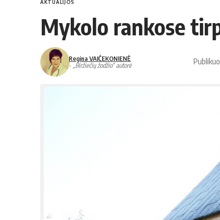
AKTUALIJOS
Mykolo rankose tir
Regina VAIČEKONIENĖ
Publikuo
- „Biržiečių žodžio“ autorė