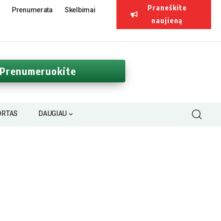
Praneškite
Prenumerata
Skelbimai
naujieną
Prenumeruokite
ORTAS
DAUGIAU