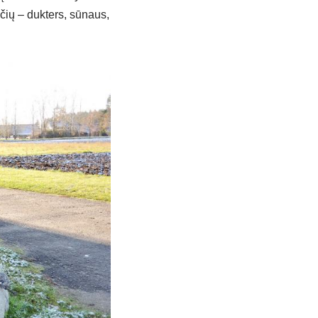
e­čių – duk­ters, sū­naus,