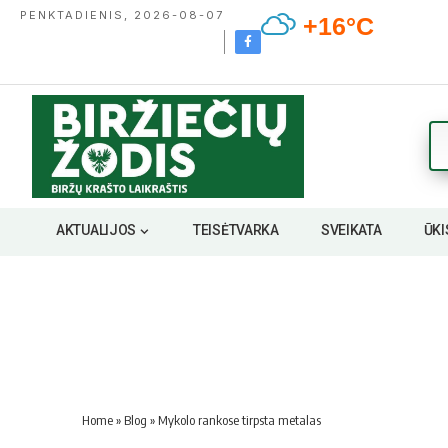
PENKTADIENIS, 2026-08-07
+16°C
AKTUALIJOS
TEISĖTVARKA
SVEIKATA
ŪKI
Home
»
Blog
»
Mykolo rankose tirpsta metalas