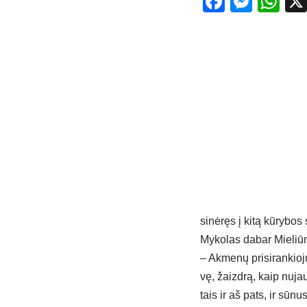
Facebo
Mess
Wh
si­nė­ręs į ki­tą kū­ry­bos
My­ko­las da­bar Mie­liū­
– Ak­me­nų pri­si­ran­kio­
vę, žaizd­rą, kaip nu­jau
tais ir aš pa­ts, ir sū­nus