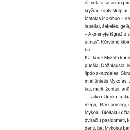
iš me­ta­lo su­su­kau pri
kry­žiai, kop­lyts­tul­pi
Me­ta­las ir ak­muo – ne si
la­pe­liai, ša­ke­lės, gė­l
– Ak­me­ny­je iš­grę­žiu sky
ja­mas”. Kū­ry­bi­nė ki­bi
ba.
Kai ku­rie My­ko­lo kū­ri­
puo­šia. Daž­niau­siai įva
lip­do skruz­dė­les. Skru
mie­liū­nie­tis My­ko­las. 
kai, mar­ti, žen­tas, anū­
– Lai­ko už­ten­ka, rei­ki
mė­gių. Ra­si po­mė­gį, už
My­ko­lui Bie­lia­kui dži
dvi­ra­čiu pa­si­do­mė­ti, 
den­ti, bet My­ko­las ban