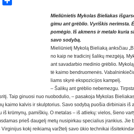
ok
enger
atsApp
X
Share
Mie­liū­nie­tis My­ko­las Bie­lia­kas iš­gar­
gi­mu ant grėb­lio. Vy­riš­kis ne­rims­ta. 
po­mė­gio. Iš ak­mens ir me­ta­lo ku­ria s
sa­vo so­dy­bą.
Mie­liū­nie­tį My­ko­lą Bie­lia­ką anks­čiau „Bir
no kaip ne tra­di­ci­nį ša­li­kų mez­gė­ją. My
ant sa­va­dar­bio me­di­nio grėb­lio. My­ko­l
tė kai­mo bend­ruo­me­nės. Va­bal­nin­kie­č
liams sky­rė eks­po­zi­ci­jos kam­pe­lį.
– Ša­li­kų ant grėb­lio ne­be­mez­gu. Tirps­t
 sri­tį. Taip gi­nuo­si nuo nuo­bo­du­lio, – pa­sa­ko­ja My­ko­las Bie­lia­ka
nų kai­mo kal­vis ir skulp­to­rius. Sa­vo so­dy­bą puo­šia dir­bi­niais iš 
ju iš krū­my­nų, pa­miš­kių. O me­ta­las – iš at­lie­kų: vie­los, šie­no var
s­da­mas prieš dau­ge­lį me­tų nu­si­pir­kau spe­cia­lius įran­kius. Jie
 Vir­gi­ni­jus ko­kį rei­kia­mą varž­te­lį sa­vo ūkio tech­ni­kai iš­si­te­kin­d