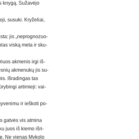
s kny­gą. Su­ža­vė­jo
ji, su­su­ki. Kry­že­liai,
­žįs­ta: jis „ne­prog­no­zuo­
ko­las vis­ką me­ta ir sku­
riuos ak­me­nis ir­gi iš­
žes­nių ak­me­nu­kų jis su­
is. Iš­ra­din­gas tas
y­bin­gi ar­ti­mie­ji: vai­
­ve­ni­mu ir ieš­ko­ti po­
os gat­vės vis at­mi­na
­ku juos iš kie­mo iš­ri­
­tę. Ne vie­nas My­ko­lo