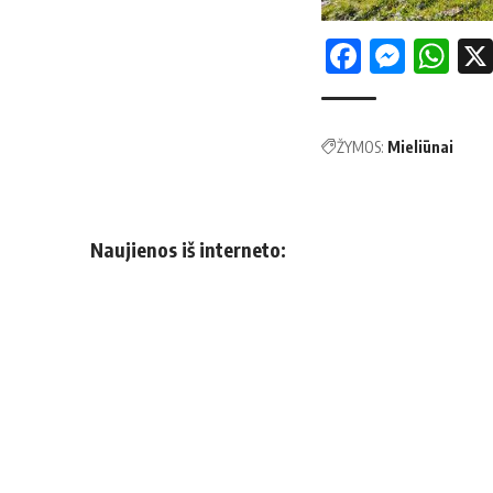
Facebo
Mess
Wh
ŽYMOS:
Mieliūnai
Naujienos iš interneto: