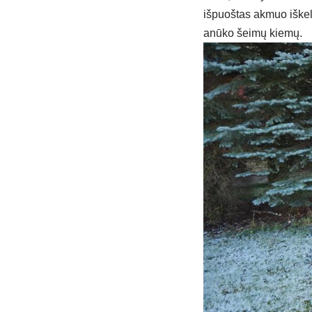
iš­puoš­tas ak­muo iš­ke­
anū­ko šei­mų kie­mų.