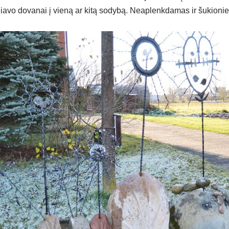
lia­vo do­va­nai į vie­ną ar ki­tą so­dy­bą. Neap­lenk­da­mas ir šu­kio­ni