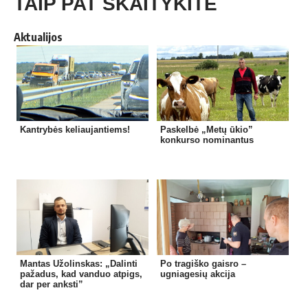
TAIP PAT SKAITYKITE
Aktualijos
Kantrybės keliaujantiems!
Paskelbė „Metų ūkio”
konkurso nominantus
Mantas Užolinskas: „Dalinti
Po tragiško gaisro –
pažadus, kad vanduo atpigs,
ugniagesių akcija
dar per anksti”