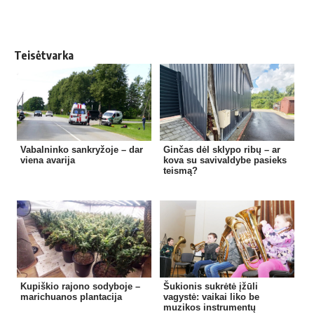
Teisėtvarka
Vabalninko sankryžoje – dar
Ginčas dėl sklypo ribų – ar
viena avarija
kova su savivaldybe pasieks
teismą?
Kupiškio rajono sodyboje –
Šukionis sukrėtė įžūli
marichuanos plantacija
vagystė: vaikai liko be
muzikos instrumentų