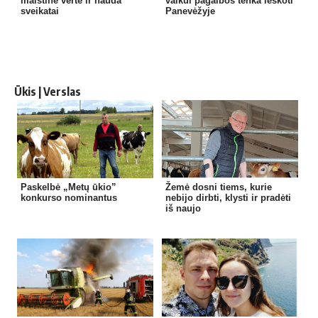
maistinė vertė ir nauda
vaikui pagalbos tenka ieškoti
sveikatai
Panevėžyje
Ūkis | Verslas
Paskelbė „Metų ūkio”
Žemė dosni tiems, kurie
konkurso nominantus
nebijo dirbti, klysti ir pradėti
iš naujo