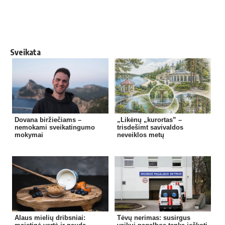
Sveikata
Dovana biržiečiams –
„Likėnų „kurortas” –
nemokami sveikatingumo
trisdešimt savivaldos
mokymai
neveiklos metų
Alaus mielių dribsniai:
Tėvų nerimas: susirgus