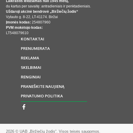
Laikraštis leidžiamas nuo 1945 metų,
du kartus per savaitę: antradieniais ir penktadieniais.
Uždaroji akcinė bendrovė „Biržiečių žodis“
Vytauto g. 8-22, LT-41174. Biržai
Įmonės kodas:
254807960
PVM mokėtojo kodas:
LT548079610
KONTAKTAI
PRENUMERATA
REKLAMA
SKELBIMAI
RENGINIAI
PRANEŠKITE NAUJIENĄ
PRIVATUMO POLITIKA
2026 © UAB „Biržiečių žodis“. Visos teisės saugomos.