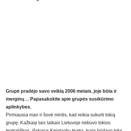
Grupė pradėjo savo veiklą 2006 metais, joje būta ir
merginų… Papasakokite apie grupės susikūrimo
aplinkybes.
Pirmiausia man ir šovė mintis, kad reikia sukurti tokią
grupę. Kažkaip tais laikais Lietuvoje nebuvo tokios
teatrališkos, išskyrus Keistuolių teatrą, kuris būdavo toks