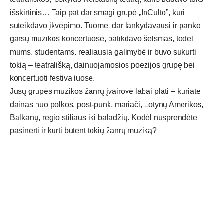
išskirtinis… Taip pat dar smagi grupė „InCulto”, kuri
suteikdavo įkvėpimo. Tuomet dar lankydavausi ir panko
garsų muzikos koncertuose, patikdavo šėlsmas, todėl
mums, studentams, realiausia galimybė ir buvo sukurti
tokią – teatrališką, dainuojamosios poezijos grupę bei
koncertuoti festivaliuose.
Jūsų grupės muzikos žanrų įvairovė labai plati – kuriate
dainas nuo polkos, post-punk, mariači, Lotynų Amerikos,
Balkanų, regio stiliaus iki baladžių. Kodėl nusprendėte
pasinerti ir kurti būtent tokių žanrų muziką?