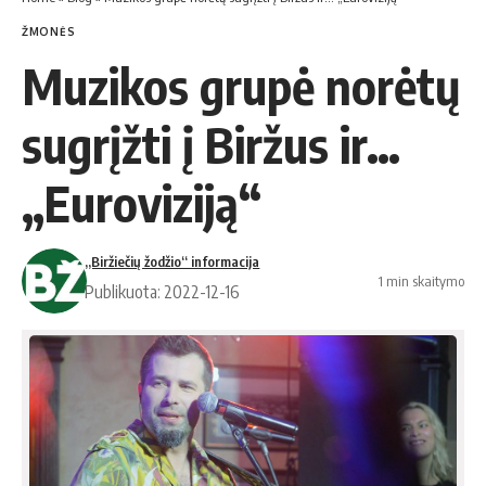
ŽMONĖS
Muzikos grupė norėtų
sugrįžti į Biržus ir…
„Euroviziją“
„Biržiečių žodžio“ informacija
1 min skaitymo
Publikuota: 2022-12-16