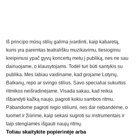
Iš principo mūsų stilių galima įvardinti, kaip kabaretą,
kuris yra paremtas teatrališku muzikavimu, tiesioginiu
kreipimusi ypač gyvų koncertų metu į publiką, nes ne sau
dainuojame, o klausytojams. Todėl turi būti santykis su
publika. Mes labiau vaidiname, kad grojame Lotynų,
Balkanų, repo ar svingo stilius. Savo specialiai sukurtos
ritmikos neišradinėjame. Visada sakau, kad reikia
išbandyti kažką naujo, pagroti kokiu sambos ritmu.
Pabandome pagroti regio stiliumi, nes dar nebandėme, o
tuomet ir žiūrime, kaip sekasi sugroti su instrumentais ir
taip stengiamės išgauti naujų ritmų.
Toliau skaitykite popierinėje arba