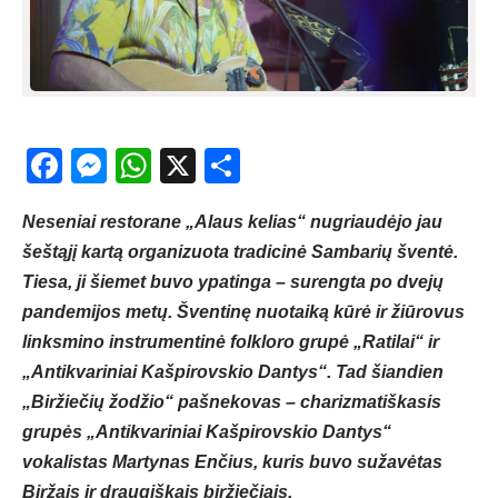
Facebook
Messenger
WhatsApp
X
Share
Neseniai restorane „Alaus kelias“ nugriaudėjo jau
šeštąjį kartą organizuota tradicinė Sambarių šventė.
Tiesa, ji šiemet buvo ypatinga – surengta po dvejų
pandemijos metų. Šventinę nuotaiką kūrė ir žiūrovus
linksmino instrumentinė folkloro grupė „Ratilai“ ir
„Antikvariniai Kašpirovskio Dantys“. Tad šiandien
„Biržiečių žodžio“ pašnekovas – charizmatiškasis
grupės „Antikvariniai Kašpirovskio Dantys“
vokalistas Martynas Enčius, kuris buvo sužavėtas
Biržais ir draugiškais biržiečiais.