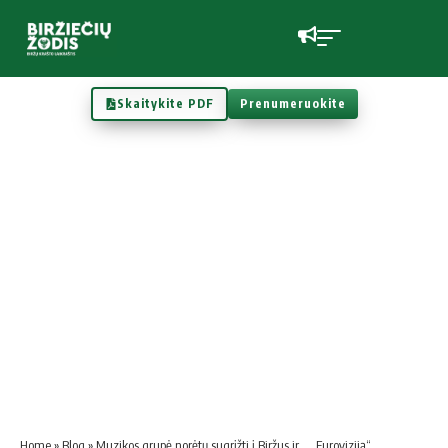
Skaitykite PDF
Prenumeruokite
Home
»
Blog
»
Muzikos grupė norėtų sugrįžti į Biržus ir… „Euroviziją“