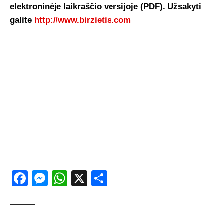
elektroninėje laikraščio versijoje (PDF). Užsakyti
galite
http://www.birzietis.com
Facebook
Messenger
WhatsApp
X
Share