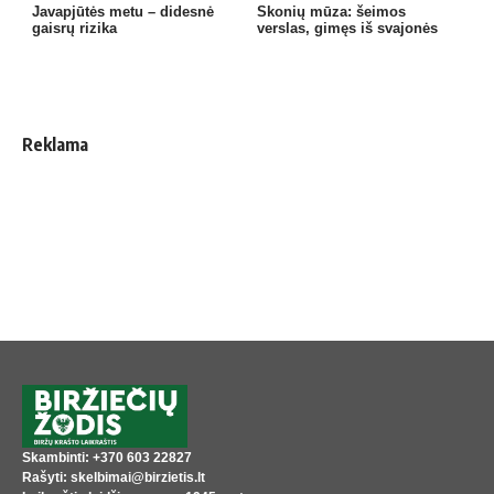
Javapjūtės metu – didesnė
Skonių mūza: šeimos
gaisrų rizika
verslas, gimęs iš svajonės
Reklama
Skambinti: +370 603 22827
Rašyti: skelbimai@birzietis.lt