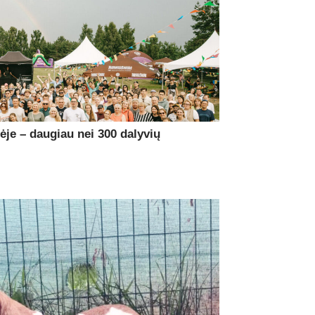
je – daugiau nei 300 dalyvių