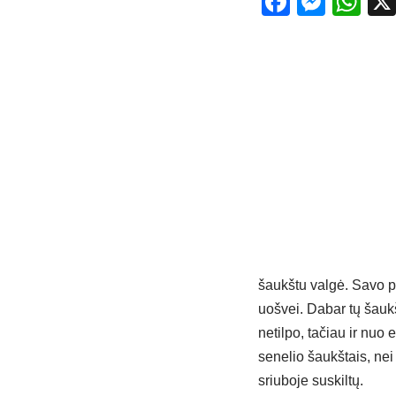
Facebo
Mess
Wh
šaukštu valgė. Savo p
uošvei. Dabar tų šauk
netilpo, tačiau ir nuo
senelio šaukštais, nei
sriuboje suskiltų.