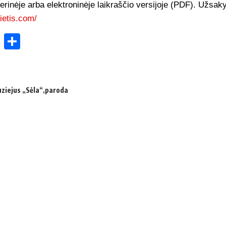
ierinėje arba elektroninėje laikraščio versijoje (PDF). Užsaky
ietis.com/
ok
enger
atsApp
X
Share
uziejus „Sėla“
paroda