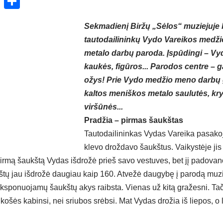
ok
enger
atsApp
X
Share
Sekmadienį Biržų „Sėlos“ muziejuje 
tautodailininkų Vydo Vareikos medži
metalo darbų paroda. Įspūdingi – Vyd
kaukės, figūros... Parodos centre – g
ožys! Prie Vydo medžio meno darbų g
kaltos meniškos metalo saulutės, kry
viršūnės...
Pradžia – pirmas šaukštas
Tautodailininkas Vydas Vareika pasakojo
klevo droždavo šaukštus. Vaikystėje jis
irmą šaukštą Vydas išdrožė prieš savo vestuves, bet jį padovan
štų jau išdrožė daugiau kaip 160. Atvežė daugybę į parodą muzie
 eksponuojamų šaukštų akys raibsta. Vienas už kitą gražesni. Tač
 košės kabinsi, nei sriubos srėbsi. Mat Vydas drožia iš liepos, o 