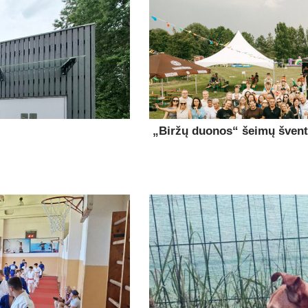
„Biržų duonos“ šeimų šventė