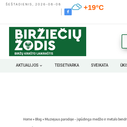
ŠEŠTADIENIS, 2026-08-08
+19°C
AKTUALIJOS
TEISĖTVARKA
SVEIKATA
ŪKI
Home
»
Blog
»
Muziejaus parodoje – įspūdinga medžio ir metalo bendr