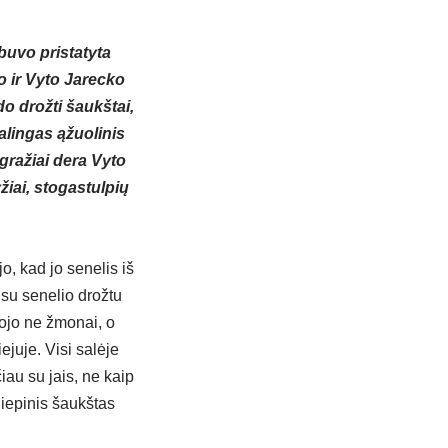
buvo pristatyta
o ir Vyto Jarecko
o drožti šaukštai,
alingas ąžuolinis
ražiai dera Vyto
žiai, stogastulpių
, kad jo senelis iš
 su senelio drožtu
ojo ne žmonai, o
juje. Visi salėje
iau su jais, ne kaip
liepinis šaukštas