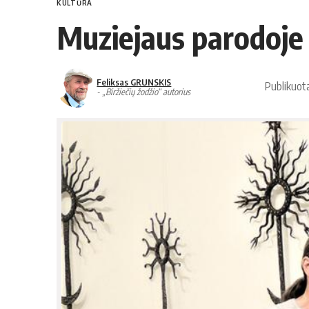
KULTŪRA
Muziejaus parodoje 
Feliksas GRUNSKIS
Publikuot
- „Biržiečių žodžio“ autorius