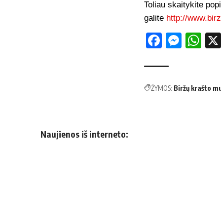
Toliau skaitykite pop
galite
http://www.birz
Facebo
Mess
Wh
ŽYMOS:
Biržų krašto m
Naujienos iš interneto: