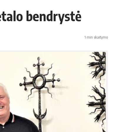
etalo bendrystė
1 min skaitymo