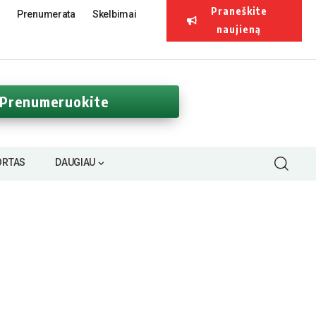
Praneškite
Prenumerata
Skelbimai
naujieną
Prenumeruokite
ORTAS
DAUGIAU