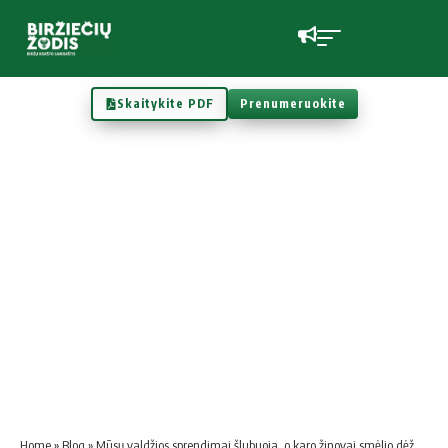
Skaitykite PDF
Prenumeruokite
Home
»
Blog
»
Mūsų valdžios sprendimai šlubuoja, o karo žinovai smėlio dėžėje atomines bombas skaičiuoja