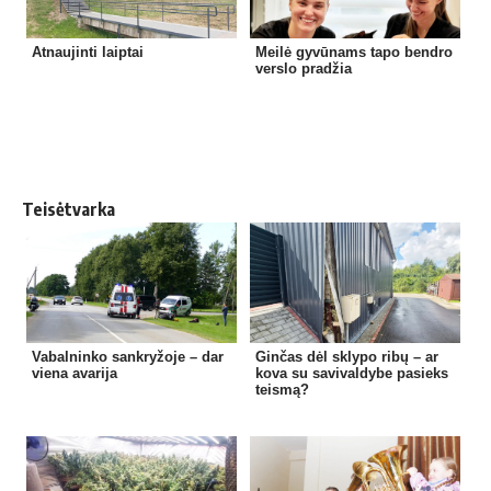
Atnaujinti laiptai
Meilė gyvūnams tapo bendro
verslo pradžia
Teisėtvarka
Vabalninko sankryžoje – dar
Ginčas dėl sklypo ribų – ar
viena avarija
kova su savivaldybe pasieks
teismą?