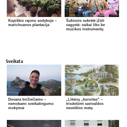
Kupiškio rajono sodyboje –
Šukionis sukrėtė įžūli
marichuanos plantacija
vagystė: vaikai liko be
muzikos instrumentų
Sveikata
Dovana biržiečiams –
„Likėnų „kurortas” –
nemokami sveikatingumo
trisdešimt savivaldos
mokymai
neveiklos metų