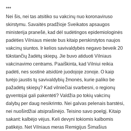
***
Nei šis, nei tas atsitiko su vakcinų nuo koronaviruso
skirstymu. Savaitės pradžioje Sveikatos apsaugos
ministerija pranešė, kad dėl sudėtingos epidemiologinės
padėties Vilniaus mieste bus kitaip perskirstytos naujos
vakcinų siuntos. Ir kelios savivaldybės negavo beveik 20
tūkstančių žadėtų skiepų. Jie buvo atiduoti Vilniaus
vakcinavimo centrams. Paaiškinta, kad Vilniui reikia
padėti, nes sostinė atsidūrė juodojoje zonoje. O kaip
turėjo jaustis tų savivaldybių žmonės, kurie paliko be
pažadėtų skiepų? Kad vilniečiai svarbesni, o regionų
gyventojai gali pakentėti? Valdžia po tokių vakcinų
dalybų per daug nesikrimto. Nei galvas pelenais barstėsi,
nei nuoširdžiai atsiprašinėjo. Teisino savo poelgį. Kitaip
sakant: kalbėjo vėjus. Keli devyni tokiomis kalbomis
patikėjo. Net Vilniaus meras Remigijus Šimašius