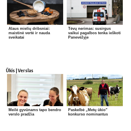
Alaus mielių dribsniai:
Tėvų nerimas: susirgus
maistinė vertė ir nauda
vaikui pagalbos tenka ieškoti
sveikatai
Panevėžyje
Ūkis | Verslas
Meilė gyvūnams tapo bendro
Paskelbė „Metų ūkio”
verslo pradžia
konkurso nominantus