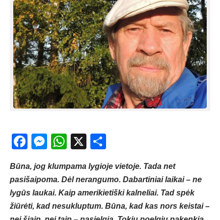
Facebook
Messenger
WhatsApp
X
Share
Būna, jog klumpama lygioje vietoje. Tada net
pasišaipoma. Dėl nerangumo. Dabartiniai laikai – ne
lygūs laukai. Kaip amerikietiški kalneliai. Tad spėk
žiūrėti, kad nesukluptum. Būna, kad kas nors keistai –
nei šiaip, nei taip – pasielgia. Tokiu poelgiu pakenkia