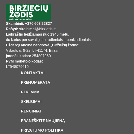
Skambinti: +370 603 22827
Rašyti: skelbimai@birzietis.lt
Laikraštis leidžiamas nuo 1945 metų,
du kartus per savaitę: antradieniais ir penktadieniais.
Uždaroji akcinė bendrovė „Biržiečių žodis“
Vytauto g. 8-22, LT-41174. Biržai
Įmonės kodas:
254807960
PVM mokėtojo kodas:
LT548079610
KONTAKTAI
PRENUMERATA
REKLAMA
SKELBIMAI
RENGINIAI
PRANEŠKITE NAUJIENĄ
PRIVATUMO POLITIKA