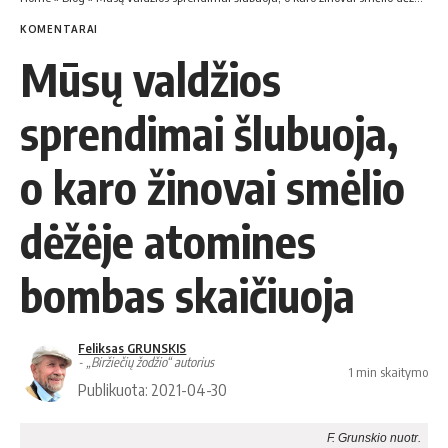
KOMENTARAI
Mūsų valdžios
sprendimai šlubuoja,
o karo žinovai smėlio
dėžėje atomines
bombas skaičiuoja
Feliksas GRUNSKIS
- „Biržiečių žodžio“ autorius
1 min skaitymo
Publikuota: 2021-04-30
F. Grunskio nuotr.