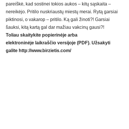
pareiškė, kad sostinei tokios aukos – kitų sąskaita –
nereikėjo. Pritilo nuskriaustų miestų merai. Rytą garsiai
piktinosi, o vakarop – pritilo. Ką gali žinoti?! Garsiai
šauksi, kitą kartą gal dar mažiau vakcinų gausi?!
Toliau skaitykite popierinėje arba
elektroninėje laikraščio versijoje (PDF). Užsakyti
galite
http://www.birzietis.com/