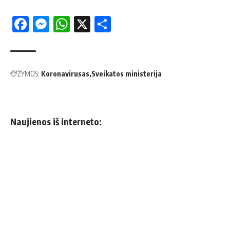
Facebook
Messenger
WhatsApp
X
Share
ŽYMOS:
Koronavirusas
Sveikatos ministerija
Naujienos iš interneto: