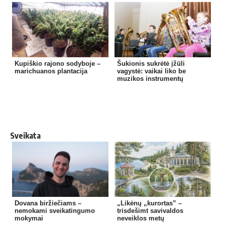
Kupiškio rajono sodyboje –
Šukionis sukrėtė įžūli
marichuanos plantacija
vagystė: vaikai liko be
muzikos instrumentų
Sveikata
Dovana biržiečiams –
„Likėnų „kurortas” –
nemokami sveikatingumo
trisdešimt savivaldos
mokymai
neveiklos metų