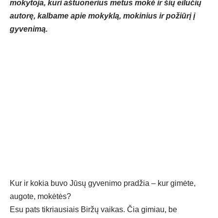
mokytoja, kuri aštuonerius metus mokė ir šių eilučių
autorę, kalbame apie mokyklą, mokinius ir požiūrį į
gyvenimą.
Kur ir kokia buvo Jūsų gyvenimo pradžia – kur gimėte,
augote, mokėtės?
Esu pats tikriausiais Biržų vaikas. Čia gimiau, be