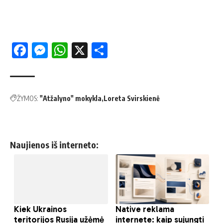
Facebook
Messenger
WhatsApp
X
Share
ŽYMOS:
"Atžalyno" mokykla
Loreta Svirskienė
Naujienos iš interneto: