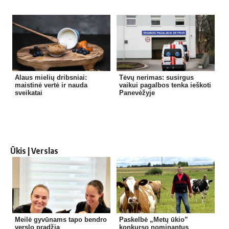
Alaus mielių dribsniai:
Tėvų nerimas: susirgus
maistinė vertė ir nauda
vaikui pagalbos tenka ieškoti
sveikatai
Panevėžyje
Ūkis | Verslas
Meilė gyvūnams tapo bendro
Paskelbė „Metų ūkio”
verslo pradžia
konkurso nominantus