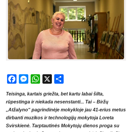
Facebook
Messenger
WhatsApp
X
Share
Teisinga, kartais griežta, bet kartu labai šilta,
rūpestinga ir niekada nesenstanti... Tai – Biržų
„Atžalyno“ pagrindinėje mokykloje jau 41-erius metus
dirbanti muzikos ir technologijų mokytoja Loreta
Svirskienė. Tarptautinės Mokytojų dienos proga su