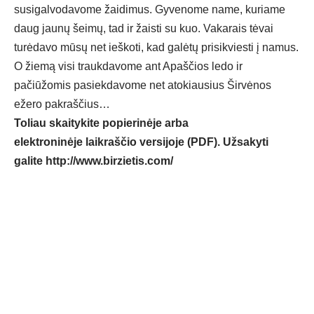
susigalvodavome žaidimus. Gyvenome name, kuriame
daug jaunų šeimų, tad ir žaisti su kuo. Vakarais tėvai
turėdavo mūsų net ieškoti, kad galėtų prisikviesti į namus.
O žiemą visi traukdavome ant Apaščios ledo ir
pačiūžomis pasiekdavome net atokiausius Širvėnos
ežero pakraščius…
Toliau skaitykite popierinėje arba
elektroninėje laikraščio versijoje (PDF). Užsakyti
galite
http://www.birzietis.com/