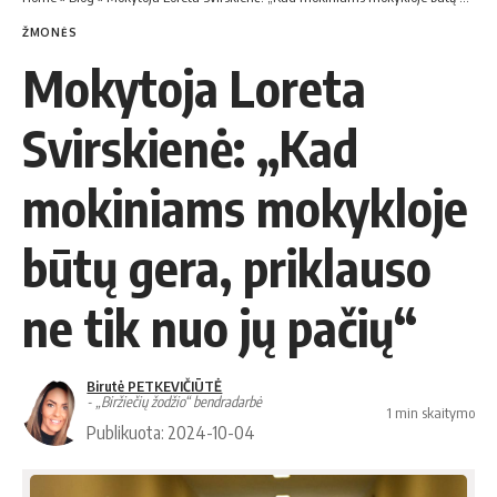
ŽMONĖS
Mokytoja Loreta
Svirskienė: „Kad
mokiniams mokykloje
būtų gera, priklauso
ne tik nuo jų pačių“
Birutė PETKEVIČIŪTĖ
- „Biržiečių žodžio“ bendradarbė
1 min skaitymo
Publikuota: 2024-10-04