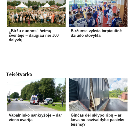
„Biržų duonos“ šeimų
Biržuose vyksta tarptautinė
šventėje – daugiau nei 300
dziudo stovykla
dalyvių
Teisėtvarka
Vabalninko sankryžoje – dar
Ginčas dėl sklypo ribų – ar
viena avarija
kova su savivaldybe pasieks
teismą?