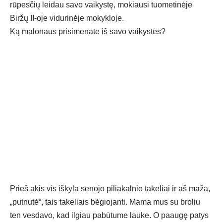
rūpesčių leidau savo vaikystę, mokiausi tuometinėje
Biržų II-oje vidurinėje mokykloje.
Ką malonaus prisimenate iš savo vaikystės?
Prieš akis vis iškyla senojo piliakalnio takeliai ir aš maža,
„putnutė“, tais takeliais bėgiojanti. Mama mus su broliu
ten vesdavo, kad ilgiau pabūtume lauke. O paaugę patys