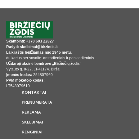
Skambinti: +370 603 22827
Rašyti: skelbimai@birzietis.lt
Laikraštis leidžiamas nuo 1945 metų,
du kartus per savaitę: antradieniais ir penktadieniais.
Uždaroji akcinė bendrovė „Biržiečių žodis“
Vytauto g. 8-22, LT-41174. Biržai
Įmonės kodas:
254807960
PVM mokėtojo kodas:
LT548079610
KONTAKTAI
PRENUMERATA
REKLAMA
SKELBIMAI
RENGINIAI