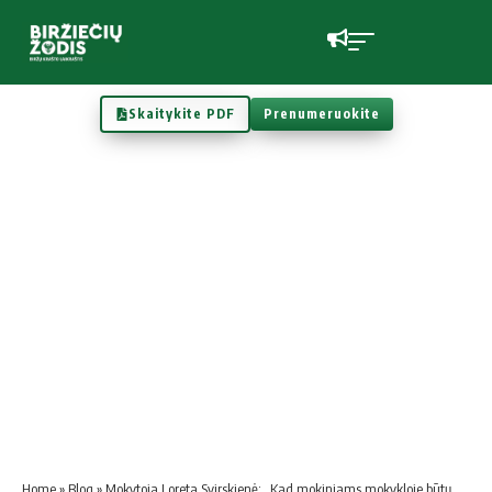
Skaitykite PDF
Prenumeruokite
Home
»
Blog
»
Mokytoja Loreta Svirskienė: „Kad mokiniams mokykloje būtų gera, priklauso ne tik nuo jų pačių“