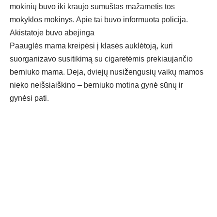
mokinių buvo iki kraujo sumuštas mažametis tos
mokyklos mokinys. Apie tai buvo informuota policija.
Akistatoje buvo abejinga
Paauglės mama kreipėsi į klasės auklėtoją, kuri
suorganizavo susitikimą su cigaretėmis prekiaujančio
berniuko mama. Deja, dviejų nusižengusių vaikų mamos
nieko neišsiaiškino – berniuko motina gynė sūnų ir
gynėsi pati.