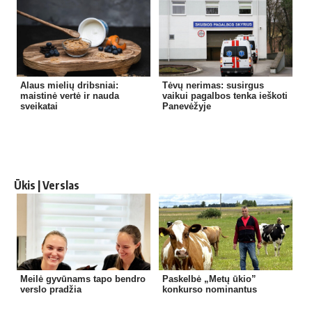
Alaus mielių dribsniai:
Tėvų nerimas: susirgus
maistinė vertė ir nauda
vaikui pagalbos tenka ieškoti
sveikatai
Panevėžyje
Ūkis | Verslas
Meilė gyvūnams tapo bendro
Paskelbė „Metų ūkio”
verslo pradžia
konkurso nominantus