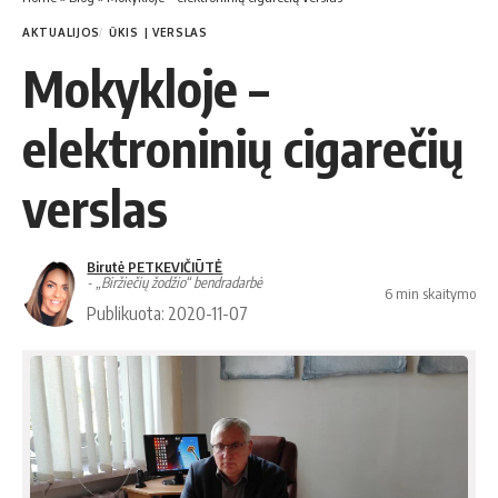
AKTUALIJOS
ŪKIS | VERSLAS
Mokykloje –
elektroninių cigarečių
verslas
Birutė PETKEVIČIŪTĖ
- „Biržiečių žodžio“ bendradarbė
6 min skaitymo
Publikuota: 2020-11-07