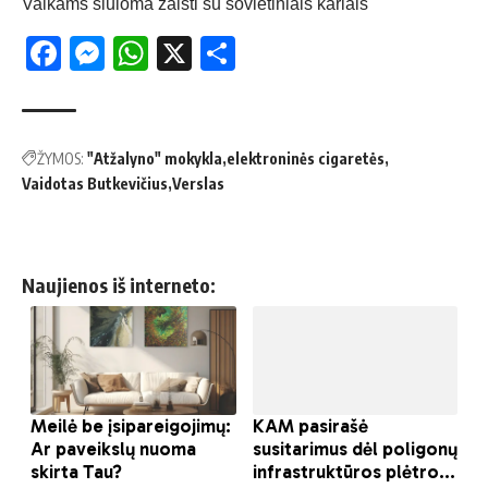
Vaikams siūloma žaisti su sovietiniais kariais
Facebook
Messenger
WhatsApp
X
Share
ŽYMOS:
"Atžalyno" mokykla
elektroninės cigaretės
Vaidotas Butkevičius
Verslas
Naujienos iš interneto: