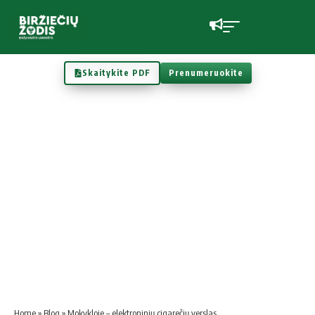
Skaitykite PDF
Prenumeruokite
Home
»
Blog
»
Mokykloje – elektroninių cigarečių verslas