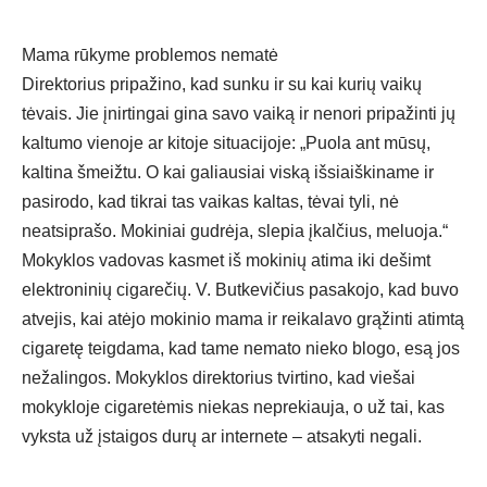
Mama rūkyme problemos nematė
Direktorius pripažino, kad sunku ir su kai kurių vaikų
tėvais. Jie įnirtingai gina savo vaiką ir nenori pripažinti jų
kaltumo vienoje ar kitoje situacijoje: „Puola ant mūsų,
kaltina šmeižtu. O kai galiausiai viską išsiaiškiname ir
pasirodo, kad tikrai tas vaikas kaltas, tėvai tyli, nė
neatsiprašo. Mokiniai gudrėja, slepia įkalčius, meluoja.“
Mokyklos vadovas kasmet iš mokinių atima iki dešimt
elektroninių cigarečių. V. Butkevičius pasakojo, kad buvo
atvejis, kai atėjo mokinio mama ir reikalavo grąžinti atimtą
cigaretę teigdama, kad tame nemato nieko blogo, esą jos
nežalingos. Mokyklos direktorius tvirtino, kad viešai
mokykloje cigaretėmis niekas neprekiauja, o už tai, kas
vyksta už įstaigos durų ar internete – atsakyti negali.