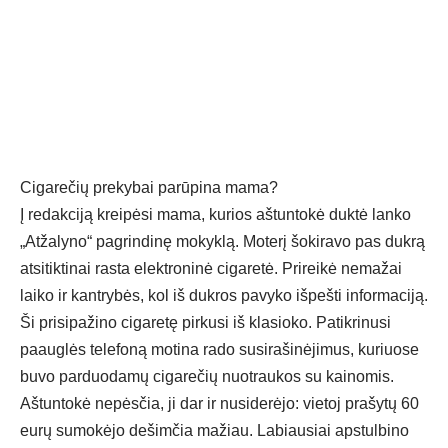
Cigarečių prekybai parūpina mama?
Į redakciją kreipėsi mama, kurios aštuntokė duktė lanko
„Atžalyno“ pagrindinę mokyklą. Moterį šokiravo pas dukrą
atsitiktinai rasta elektroninė cigaretė. Prireikė nemažai
laiko ir kantrybės, kol iš dukros pavyko išpešti informaciją.
Ši prisipažino cigaretę pirkusi iš klasioko. Patikrinusi
paauglės telefoną motina rado susirašinėjimus, kuriuose
buvo parduodamų cigarečių nuotraukos su kainomis.
Aštuntokė nepėsčia, ji dar ir nusiderėjo: vietoj prašytų 60
eurų sumokėjo dešimčia mažiau. Labiausiai apstulbino