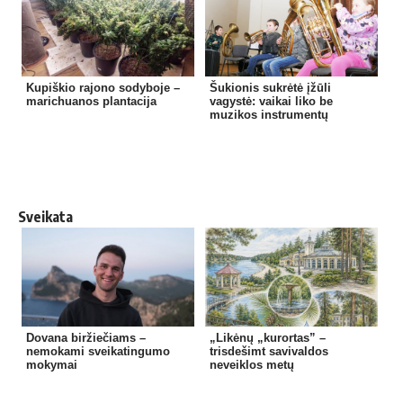
Kupiškio rajono sodyboje –
Šukionis sukrėtė įžūli
marichuanos plantacija
vagystė: vaikai liko be
muzikos instrumentų
Sveikata
Dovana biržiečiams –
„Likėnų „kurortas” –
nemokami sveikatingumo
trisdešimt savivaldos
mokymai
neveiklos metų