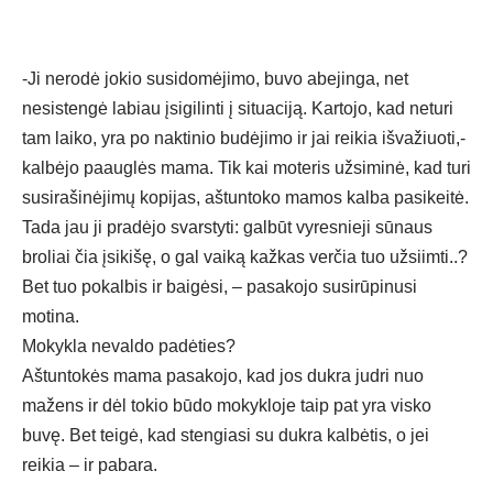
-Ji nerodė jokio susidomėjimo, buvo abejinga, net
nesistengė labiau įsigilinti į situaciją. Kartojo, kad neturi
tam laiko, yra po naktinio budėjimo ir jai reikia išvažiuoti,-
kalbėjo paauglės mama. Tik kai moteris užsiminė, kad turi
susirašinėjimų kopijas, aštuntoko mamos kalba pasikeitė.
Tada jau ji pradėjo svarstyti: galbūt vyresnieji sūnaus
broliai čia įsikišę, o gal vaiką kažkas verčia tuo užsiimti..?
Bet tuo pokalbis ir baigėsi, – pasakojo susirūpinusi
motina.
Mokykla nevaldo padėties?
Aštuntokės mama pasakojo, kad jos dukra judri nuo
mažens ir dėl tokio būdo mokykloje taip pat yra visko
buvę. Bet teigė, kad stengiasi su dukra kalbėtis, o jei
reikia – ir pabara.