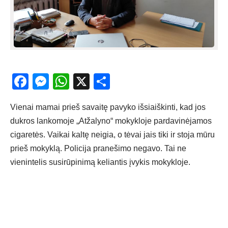
Facebook
Messenger
WhatsApp
X
Share
Vienai mamai prieš savaitę pavyko išsiaiškinti, kad jos
dukros lankomoje „Atžalyno“ mokykloje pardavinėjamos
cigaretės. Vaikai kaltę neigia, o tėvai jais tiki ir stoja mūru
prieš mokyklą. Policija pranešimo negavo. Tai ne
vienintelis susirūpinimą keliantis įvykis mokykloje.