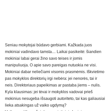
Seniau mokytojai būdavo gerbiami. Kažkada juos
mokiniai vadindavo tamsta… Laikai pasikeitė: šiandien
mokiniai labai gerai žino savo teises ir jomis
manipuliuoja. O apie savo pareigas nutuokia ne visi.
Mokiniai dabar neliečiami visomis prasmėmis. Iškvietimo
pas mokyklos direktorių irgi nebėra: jei nenorės, tai ir
neis. Direktoriaus papeikimas ar pastaba jiems – nulis.
Kyla klausimas: jei tėvai ir mokyklos vadovai prieš
mokinius nesugeba išsaugoti autoriteto, tai kas galiausiai
lieka atsakingas už vaiko ugdymą?