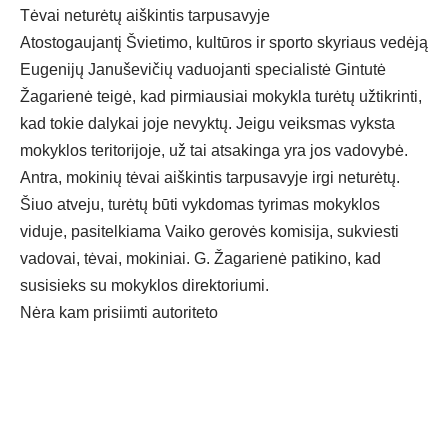
Tėvai neturėtų aiškintis tarpusavyje
Atostogaujantį Švietimo, kultūros ir sporto skyriaus vedėją
Eugenijų Januševičių vaduojanti specialistė Gintutė
Žagarienė teigė, kad pirmiausiai mokykla turėtų užtikrinti,
kad tokie dalykai joje nevyktų. Jeigu veiksmas vyksta
mokyklos teritorijoje, už tai atsakinga yra jos vadovybė.
Antra, mokinių tėvai aiškintis tarpusavyje irgi neturėtų.
Šiuo atveju, turėtų būti vykdomas tyrimas mokyklos
viduje, pasitelkiama Vaiko gerovės komisija, sukviesti
vadovai, tėvai, mokiniai. G. Žagarienė patikino, kad
susisieks su mokyklos direktoriumi.
Nėra kam prisiimti autoriteto