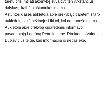
turėtų prisiimti atsakomybę suvaldyti ten vykstančius
dalykus,- kalbėjo aštuntokės mama.
Aštuntos klasės auklėtoja apie prekybą cigaretėmis tarp
auklėtinių sakė nežinojusi iki tol, kol nepranešė mama.
Auklėtoja apie prekybą cigaretėmis informavo
pavaduotoją Ledrūną Petrulionienę. Direktorius Vaidotas
Butkevičius teigė, kad informacija jo nepasiekė.