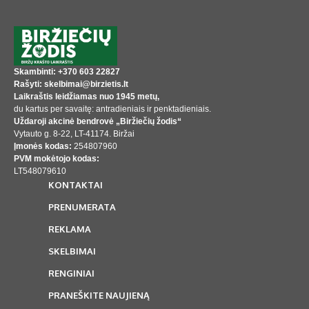
Skambinti: +370 603 22827
Rašyti: skelbimai@birzietis.lt
Laikraštis leidžiamas nuo 1945 metų,
du kartus per savaitę: antradieniais ir penktadieniais.
Uždaroji akcinė bendrovė „Biržiečių žodis“
Vytauto g. 8-22, LT-41174. Biržai
Įmonės kodas:
254807960
PVM mokėtojo kodas:
LT548079610
KONTAKTAI
PRENUMERATA
REKLAMA
SKELBIMAI
RENGINIAI
PRANEŠKITE NAUJIENĄ