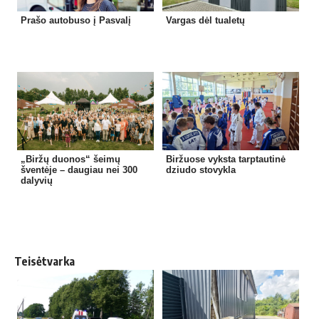
Prašo autobuso į Pasvalį
Vargas dėl tualetų
„Biržų duonos“ šeimų
Biržuose vyksta tarptautinė
šventėje – daugiau nei 300
dziudo stovykla
dalyvių
Teisėtvarka