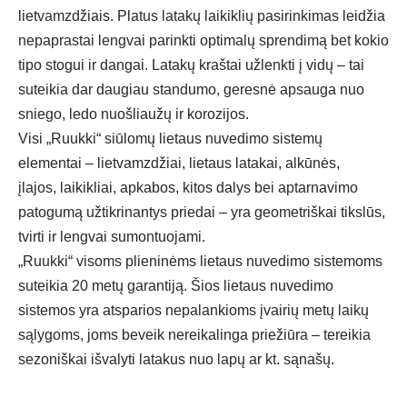
lietvamzdžiais. Platus latakų laikiklių pasirinkimas leidžia
nepaprastai lengvai parinkti optimalų sprendimą bet kokio
tipo stogui ir dangai. Latakų kraštai užlenkti į vidų – tai
suteikia dar daugiau standumo, geresnė apsauga nuo
sniego, ledo nuošliaužų ir korozijos.
Visi „Ruukki“ siūlomų lietaus nuvedimo sistemų
elementai – lietvamzdžiai, lietaus latakai, alkūnės,
įlajos, laikikliai, apkabos, kitos dalys bei aptarnavimo
patogumą užtikrinantys priedai – yra geometriškai tikslūs,
tvirti ir lengvai sumontuojami.
„
Ruukki“ visoms plieninėms lietaus nuvedimo sistemoms
suteikia 20 metų garantiją. Šios lietaus nuvedimo
sistemos yra atsparios nepalankioms įvairių metų laikų
sąlygoms, joms beveik nereikalinga priežiūra – tereikia
sezoniškai išvalyti latakus nuo lapų ar kt. sąnašų
.