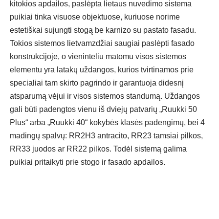
kitokios apdailos, paslėpta lietaus nuvedimo sistema
puikiai tinka visuose objektuose, kuriuose norime
estetiškai sujungti stogą be karnizo su pastato fasadu.
Tokios sistemos lietvamzdžiai saugiai paslėpti fasado
konstrukcijoje, o vieninteliu matomu visos sistemos
elementu yra latakų uždangos, kurios tvirtinamos prie
specialiai tam skirto pagrindo ir garantuoja didesnį
atsparumą vėjui ir visos sistemos standumą.
Uždangos
gali būti padengtos vienu iš dviejų patvarių „Ruukki 50
Plus“ arba „Ruukki 40“ kokybės klasės padengimų, bei 4
madingų spalvų: RR2H3 antracito, RR23 tamsiai pilkos,
RR33 juodos ar RR22 pilkos. Todėl sistemą galima
puikiai pritaikyti prie stogo ir fasado apdailos.