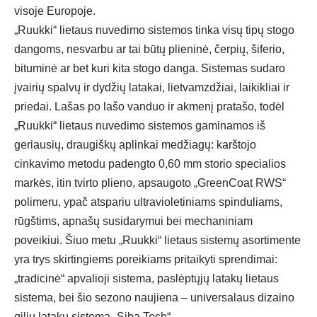
visoje Europoje.
„
Ruukki“ lietaus nuvedimo sistemos tinka visų tipų stogo
dangoms, nesvarbu ar tai būtų plieninė, čerpių, šiferio,
bituminė ar bet kuri kita stogo danga. Sistemas sudaro
įvairių spalvų ir dydžių latakai, lietvamzdžiai, laikikliai ir
priedai. Lašas po lašo vanduo ir akmenį pratašo, todėl
„Ruukki“ lietaus nuvedimo sistemos gaminamos iš
geriausių, draugiškų aplinkai medžiagų: karštojo
cinkavimo metodu padengto 0,60 mm storio specialios
markės, itin tvirto plieno, apsaugoto „GreenCoat RWS“
polimeru,
ypač atspariu ultravioletiniams spinduliams,
rūgštims, apnašų susidarymui bei mechaniniam
poveikiui
. Šiuo metu „Ruukki“ lietaus sistemų asortimente
yra trys skirtingiems poreikiams pritaikyti sprendimai:
„tradicinė“ apvalioji sistema, paslėptųjų latakų lietaus
sistema, bei šio sezono naujiena – universalaus dizaino
gilių latakų sistema „Siba Tech“.