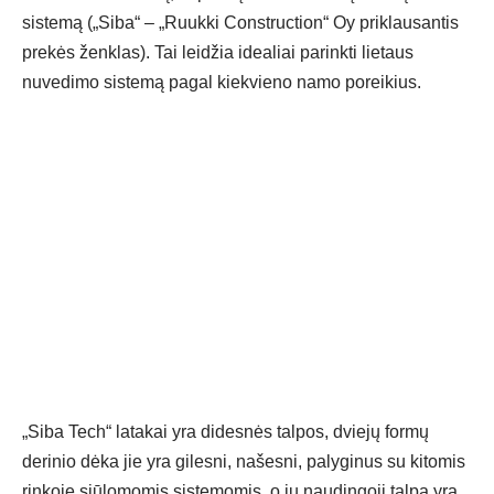
sistemą („Siba“ – „Ruukki Construction“ Oy priklausantis
prekės ženklas).
Tai leidžia idealiai parinkti lietaus
nuvedimo sistemą pagal kiekvieno namo poreikius.
„
Siba Tech“ latakai yra didesnės talpos, dviejų formų
derinio dėka jie yra gilesni, našesni, palyginus su kitomis
rinkoje siūlomomis sistemomis, o jų naudingoji talpa yra