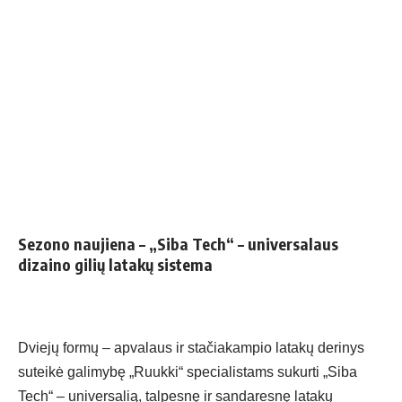
Sezono naujiena – „Siba Tech“ – universalaus
dizaino gilių latakų sistema
Dviejų formų – apvalaus ir stačiakampio latakų derinys
suteikė galimybę „Ruukki“ specialistams sukurti „Siba
Tech“ – universalią, talpesnę ir sandaresnę latakų