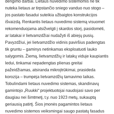
dengimo darbai. Lietaus nuvedimo sistemomis ne tik
nuteka lietaus ar tirpstančio sniego vanduo nuo stogo –
jos pastato fasadui suteikia užbaigtos konstrukcijos
išvaizdą.
Renkantis lietaus nuvedimo sistemą visuomet
rekomenduojama atsižvelgti į skardos storį, pasidomėti,
ar latakai ir lietvamzdžiai nudažyti iš abiejų pusių.
Pavyzdžiui, jei lietvamzdžio vidinis paviršius padengtas
tik gruntu – gaminys netinkamas eksploatuoti lauko
salygomis. Žiemą, lietvamzdžių ir latakų viduje kaupiantis
ledui, tinkamai nepadengtas plienas greitai
pažeidžiamas, atsiranda mikroįtrūkimai, prasideda
korozija – trumpėja lietvamzdžių tarnavimo laikas.
Tobulindami lietaus nuvedimo sistemas, skandinavų
gamintojo „Ruukki“ projektuotojai naudojasi savo per
daugiau nei šimtmetį, t.y. nuo 1923 metų, sukauptą
geriausią patirtį. Šios įmonės pagamintos lietaus
nuvedimo sistemos veiksmingai saugo pastatų fasadus