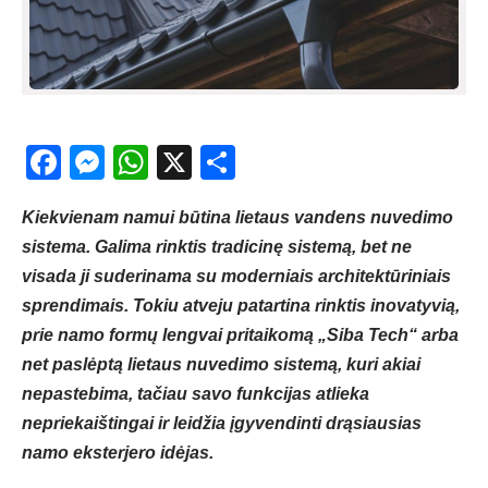
Facebook
Messenger
WhatsApp
X
Share
Kiekvienam namui būtina lietaus vandens nuvedimo
sistema. Galima rinktis tradicinę sistemą, bet ne
visada ji suderinama su moderniais architektūriniais
sprendimais. Tokiu atveju patartina rinktis inovatyvią,
prie namo formų lengvai pritaikomą „Siba Tech“ arba
net paslėptą lietaus nuvedimo sistemą, kuri akiai
nepastebima, tačiau savo funkcijas atlieka
nepriekaištingai ir leidžia įgyvendinti drąsiausias
namo eksterjero idėjas.