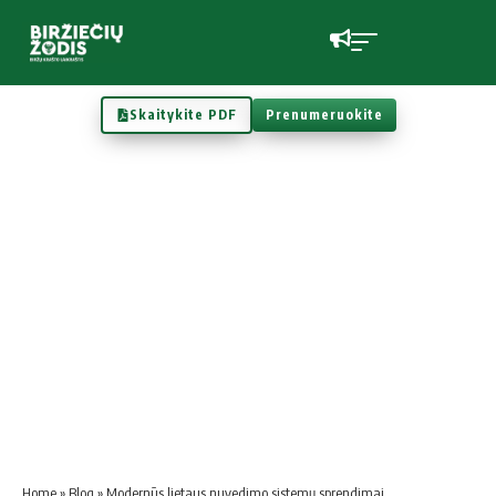
Skaitykite PDF
Prenumeruokite
Home
»
Blog
»
Modernūs lietaus nuvedimo sistemų sprendimai