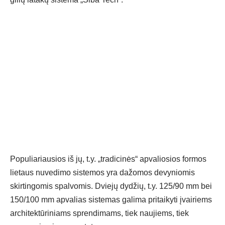
Populiariausios iš jų, t.y. „tradicinės“ apvaliosios formos
lietaus nuvedimo sistemos yra dažomos devyniomis
skirtingomis spalvomis. Dviejų dydžių, t.y. 125/90 mm bei
150/100 mm apvalias sistemas galima pritaikyti įvairiems
architektūriniams sprendimams, tiek naujiems, tiek