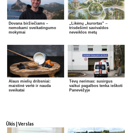
Dovana biržiečiams –
„Likėnų „kurortas” –
nemokami sveikatingumo
trisdešimt savivaldos
mokymai
neveiklos metų
Alaus mielių dribsniai:
Tėvų nerimas: susirgus
maistinė vertė ir nauda
vaikui pagalbos tenka ieškoti
sveikatai
Panevėžyje
Ūkis | Verslas