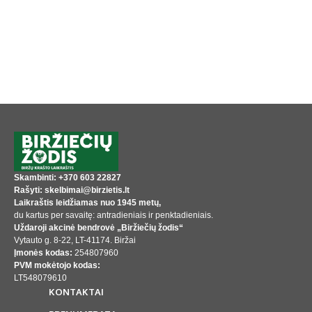
Skambinti: +370 603 22827
Rašyti: skelbimai@birzietis.lt
Laikraštis leidžiamas nuo 1945 metų,
du kartus per savaitę: antradieniais ir penktadieniais.
Uždaroji akcinė bendrovė „Biržiečių žodis“
Vytauto g. 8-22, LT-41174. Biržai
Įmonės kodas:
254807960
PVM mokėtojo kodas:
LT548079610
KONTAKTAI