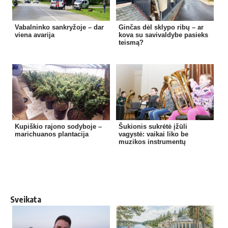
Vabalninko sankryžoje – dar
Ginčas dėl sklypo ribų – ar
viena avarija
kova su savivaldybe pasieks
teismą?
Kupiškio rajono sodyboje –
Šukionis sukrėtė įžūli
marichuanos plantacija
vagystė: vaikai liko be
muzikos instrumentų
Sveikata