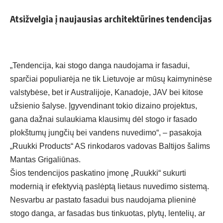
Atsižvelgia į naujausias architektūrines tendencijas
„
Tendencija, kai stogo danga naudojama ir fasadui,
sparčiai populiarėja ne tik Lietuvoje ar mūsų kaimyninėse
valstybėse, bet ir Australijoje, Kanadoje, JAV bei kitose
užsienio šalyse. Įgyvendinant tokio dizaino projektus,
gana dažnai sulaukiama klausimų dėl stogo ir fasado
plokštumų jungčių bei vandens nuvedimo“, – pasakoja
„Ruukki Products“ AS rinkodaros vadovas Baltijos šalims
Mantas Grigaliūnas.
Šios tendencijos paskatino įmonę
„
Ruukki
“
sukurti
modernią ir efektyvią paslėptą lietaus nuvedimo sistemą.
Nesvarbu ar pastato fasadui bus naudojama plieninė
stogo danga, ar fasadas bus tinkuotas, plytų, lentelių, ar