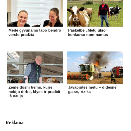
Meilė gyvūnams tapo bendro
Paskelbė „Metų ūkio”
verslo pradžia
konkurso nominantus
Žemė dosni tiems, kurie
Javapjūtės metu – didesnė
nebijo dirbti, klysti ir pradėti
gaisrų rizika
iš naujo
Reklama