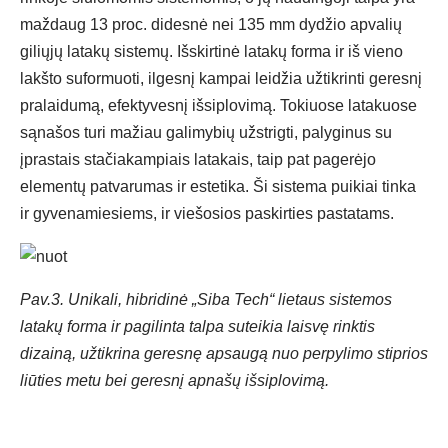
maždaug 13 proc. didesnė nei 135 mm dydžio apvalių
giliųjų latakų sistemų. Išskirtinė latakų forma ir iš vieno
lakšto suformuoti, ilgesnį kampai leidžia užtikrinti geresnį
pralaidumą, efektyvesnį išsiplovimą. Tokiuose latakuose
sąnašos turi mažiau galimybių užstrigti, palyginus su
įprastais stačiakampiais latakais, taip pat pagerėjo
elementų patvarumas ir estetika. Ši sistema puikiai tinka
ir gyvenamiesiems, ir viešosios paskirties pastatams.
Pav.3. Unikali, hibridinė „Siba Tech“ lietaus sistemos
latakų forma ir pagilinta talpa suteikia laisvę rinktis
dizainą, užtikrina geresnę apsaugą nuo perpylimo stiprios
liūties metu bei geresnį apnašų išsiplovimą.