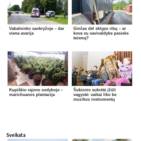
Vabalninko sankryžoje – dar
Ginčas dėl sklypo ribų – ar
viena avarija
kova su savivaldybe pasieks
teismą?
Kupiškio rajono sodyboje –
Šukionis sukrėtė įžūli
marichuanos plantacija
vagystė: vaikai liko be
muzikos instrumentų
Sveikata