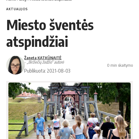
AKTUALIJOS
Mies­to šven­tės
atspindžiai
Žaneta KATKŪNAITĖ
- „Biržiečių žodžio“ autorė
0 min skaitymo
Publikuota: 2021-08-03