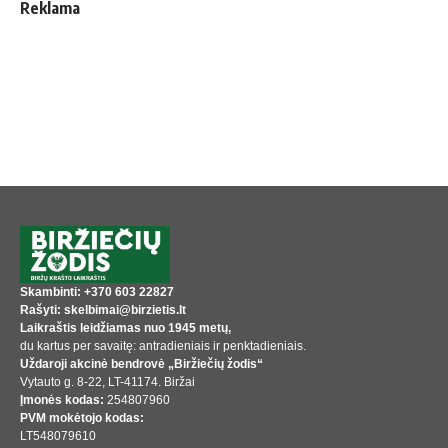
Reklama
Skambinti: +370 603 22827
Rašyti: skelbimai@birzietis.lt
Laikraštis leidžiamas nuo 1945 metų,
du kartus per savaitę: antradieniais ir penktadieniais.
Uždaroji akcinė bendrovė „Biržiečių žodis“
Vytauto g. 8-22, LT-41174. Biržai
Įmonės kodas:
254807960
PVM mokėtojo kodas:
LT548079610