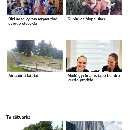
Biržuose vyksta tarptautinė
Šuniukas Mopsiukas
dziudo stovykla
Atnaujinti laiptai
Meilė gyvūnams tapo bendro
verslo pradžia
Teisėtvarka