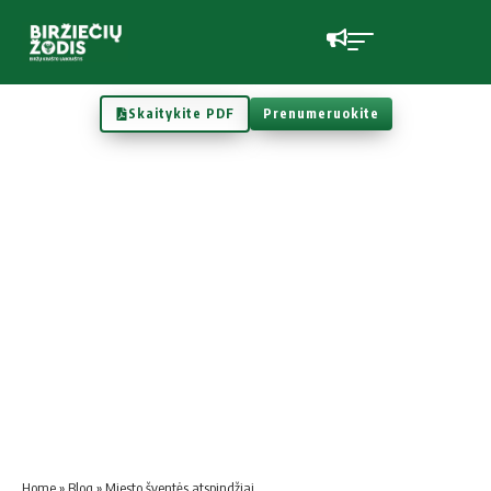
Skaitykite PDF
Prenumeruokite
Home
»
Blog
»
Mies­to šven­tės atspindžiai