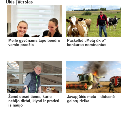
Ūkis | Verslas
Meilė gyvūnams tapo bendro
Paskelbė „Metų ūkio”
verslo pradžia
konkurso nominantus
Žemė dosni tiems, kurie
Javapjūtės metu – didesnė
nebijo dirbti, klysti ir pradėti
gaisrų rizika
iš naujo