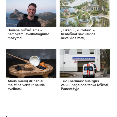
Dovana biržiečiams –
„Likėnų „kurortas” –
nemokami sveikatingumo
trisdešimt savivaldos
mokymai
neveiklos metų
Alaus mielių dribsniai:
Tėvų nerimas: susirgus
maistinė vertė ir nauda
vaikui pagalbos tenka ieškoti
sveikatai
Panevėžyje