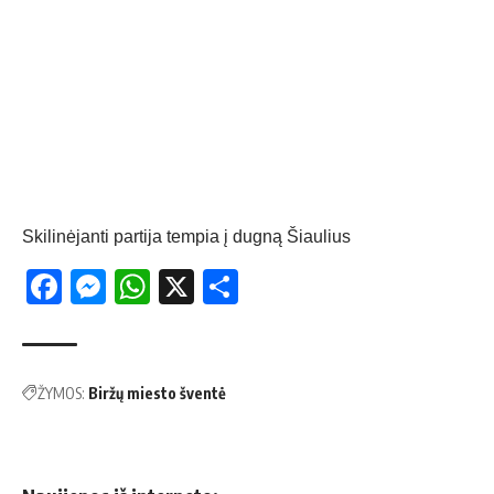
Skilinėjanti partija tem­pia į dug­ną Šiaulius
Facebook
Messenger
WhatsApp
X
Share
ŽYMOS:
Biržų miesto šventė