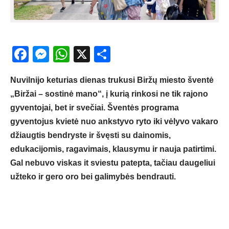
Facebook
Messenger
WhatsApp
X
Share
Nuvilnijo keturias dienas trukusi Biržų miesto šventė
„Biržai – sostinė mano“, į kurią rinkosi ne tik rajono
gyventojai, bet ir svečiai. Šventės programa
gyventojus kvietė nuo ankstyvo ryto iki vėlyvo vakaro
džiaugtis bendryste ir švęsti su dainomis,
edukacijomis, ragavimais, klausymu ir nauja patirtimi.
Gal nebuvo viskas it sviestu patepta, tačiau daugeliui
užteko ir gero oro bei galimybės bendrauti.