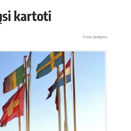
ųsi kartoti
0 min skaitymo