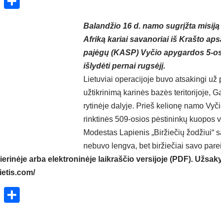
ok
enger
atsApp
X
Share
Balandžio 16 d. namo sugrįžta misiją Ma
Afriką kariai savanoriai iš Krašto a
pajėgų (KASP) Vyčio apygardos 5-os
išlydėti pernai rugsėjį.
Lietuviai operacijoje buvo atsakingi u
užtikrinimą karinės bazės teritorijoje, G
rytinėje dalyje. Prieš kelionę namo Vyč
rinktinės 509-osios pėstininkų kuopos 
Modestas Lapienis „Biržiečių žodžiui“ s
nebuvo lengva, bet biržiečiai savo parei
ierinėje arba elektroninėje laikraščio versijoje (PDF). Užsaky
ietis.com/
ok
enger
atsApp
X
Share