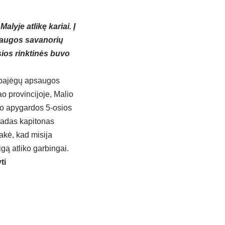
lyje atlikę kariai. Į
psaugos savanorių
ios rinktinės buvo
ž pajėgų apsaugos
ao provincijoje, Malio
io apygardos 5-osios
vadas kapitonas
akė, kad misija
gą atliko garbingai.
ti