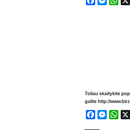
Facebo
Mess
Wh
Toliau skaitykite pop
galite
http://www.birz
Facebo
Mess
Wh