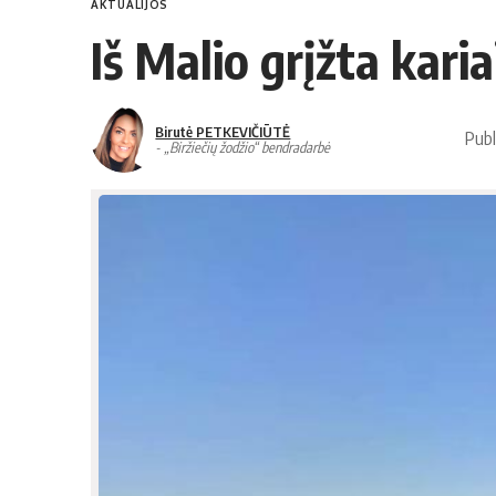
AKTUALIJOS
Iš Malio grįžta karia
Birutė PETKEVIČIŪTĖ
Publ
- „Biržiečių žodžio“ bendradarbė