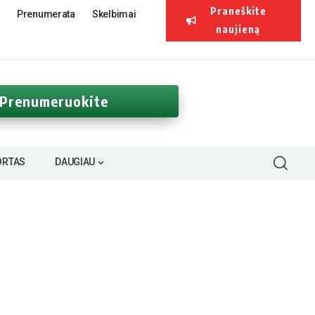
Praneškite
Prenumerata
Skelbimai
naujieną
Prenumeruokite
ORTAS
DAUGIAU