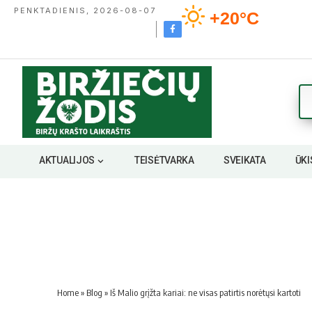
PENKTADIENIS, 2026-08-07
+20°C
AKTUALIJOS
TEISĖTVARKA
SVEIKATA
ŪKI
Home
»
Blog
»
Iš Malio grįžta kariai: ne visas patirtis norėtųsi kartoti