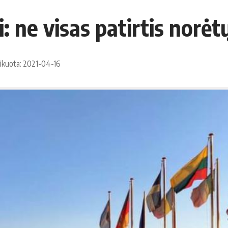
i: ne visas patirtis norėt
ikuota: 2021-04-16