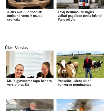
Alaus mielių dribsniai:
Tėvų nerimas: susirgus
maistinė vertė ir nauda
vaikui pagalbos tenka ieškoti
sveikatai
Panevėžyje
Ūkis | Verslas
Meilė gyvūnams tapo bendro
Paskelbė „Metų ūkio”
verslo pradžia
konkurso nominantus