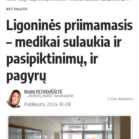
AKTUALIJOS
Ligoninės priimamasis
– medikai sulaukia ir
pasipiktinimų, ir
pagyrų
Birutė PETKEVIČIŪTĖ
- „Biržiečių žodžio“ bendradarbė
2 min skaitymo
Publikuota: 2024-10-08