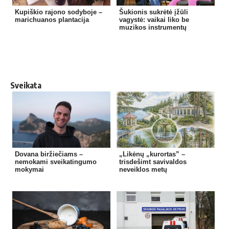
Kupiškio rajono sodyboje –
Šukionis sukrėtė įžūli
marichuanos plantacija
vagystė: vaikai liko be
muzikos instrumentų
Sveikata
Dovana biržiečiams –
„Likėnų „kurortas” –
nemokami sveikatingumo
trisdešimt savivaldos
mokymai
neveiklos metų