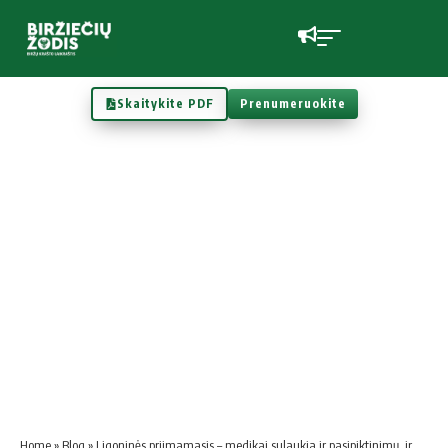
Skaitykite PDF
Prenumeruokite
Home
»
Blog
»
Ligoninės priimamasis – medikai sulaukia ir pasipiktinimų, ir pagyrų