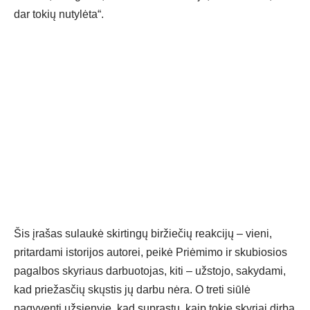
dar tokių nutylėta“.
Šis įrašas sulaukė skirtingų biržiečių reakcijų – vieni,
pritardami istorijos autorei, peikė Priėmimo ir skubiosios
pagalbos skyriaus darbuotojas, kiti – užstojo, sakydami,
kad priežasčių skųstis jų darbu nėra. O treti siūlė
pagyventi užsienyje, kad suprastų, kaip tokie skyriai dirba