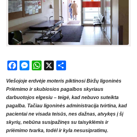
Facebook
Messenger
WhatsApp
X
Share
Viešojoje erdvėje moteris piktinosi Biržų ligoninės
Priėmimo ir skubiosios pagalbos skyriaus
darbuotojos elgesiu – teigė, kad nebuvo suteikta
pagalba. Tačiau ligoninės administracija tvirtina, kad
pacientai ne visada teisūs, nes dažnas, atvykęs į šį
skyrių, nebūna susipažinęs su taisyklėmis ir
priėmimo tvarka, todėl ir kyla nesusipratimų.