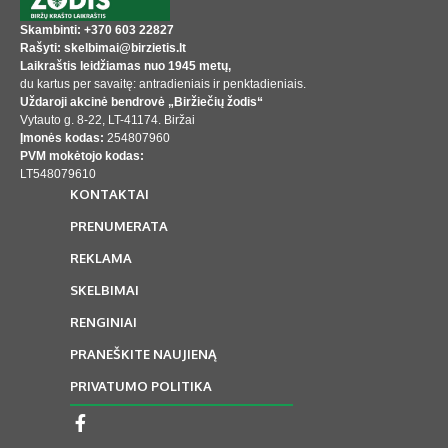
Skambinti: +370 603 22827
Rašyti: skelbimai@birzietis.lt
Laikraštis leidžiamas nuo 1945 metų,
du kartus per savaitę: antradieniais ir penktadieniais.
Uždaroji akcinė bendrovė „Biržiečių žodis“
Vytauto g. 8-22, LT-41174. Biržai
Įmonės kodas:
254807960
PVM mokėtojo kodas:
LT548079610
KONTAKTAI
PRENUMERATA
REKLAMA
SKELBIMAI
RENGINIAI
PRANEŠKITE NAUJIENĄ
PRIVATUMO POLITIKA