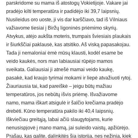
parskridome su mama iš atostogų Vokietijoje. Vakare jai
pradėjo kilti temperatūra ir padidėjo iki 39,7 laipsnių.
Nusileidus oro uoste, ji vis dar karščiavo, tad iš Vilniaus
važiavome tiesiai į Biržų ligoninės priėmimo skyrių.
Atvykus, atėjo aukšta moteris, trumpais šviesiais plaukais
ir šiurkščiai paklausė, kas atsitiko. Aš viską papasakojau.
Tada ji nemaloniai ėmė mūsų klausti, kodėl esame be
veido kaukės, nors man labiausiai rūpėjo mamos
sveikata. Galiausiai ji atnešė mamai veido kaukę,
pasakė, kad kraujo tyrimai mokami ir liepė atvažiuoti rytoj.
Žiauriausia tai, kad pareiškė – jeigu būtų mažiau
temperatūros, jos nebūtų išvis priėmę. Išvažiavome
namo, mama iškart atsigulė ir šalčio krečiama pradėjo
drebėti. Kūno temperatūra pakilo iki 40,4 laipsnių.
Iškviečiau greitąją, labai ačiū slaugytojams, kurie
nenusispjovė į mano mamą, jai suleido vaistų, apžiūrėjo.
Prašau, kas galite, dalinkitės šia istorija, nes nežinia, kiek