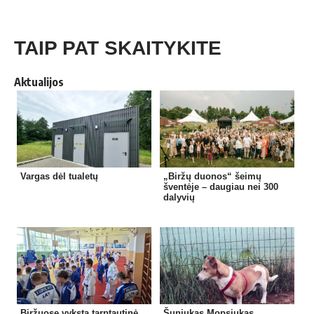
TAIP PAT SKAITYKITE
Aktualijos
Vargas dėl tualetų
„Biržų duonos“ šeimų
šventėje – daugiau nei 300
dalyvių
Biržuose vyksta tarptautinė
Šuniukas Mopsiukas