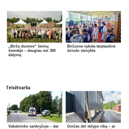
„Biržų duonos“ šeimų
Biržuose vyksta tarptautinė
šventėje – daugiau nei 300
dziudo stovykla
dalyvių
Teisėtvarka
Vabalninko sankryžoje – dar
Ginčas dėl sklypo ribų – ar