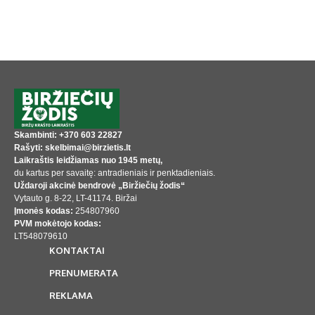
Skambinti: +370 603 22827
Rašyti: skelbimai@birzietis.lt
Laikraštis leidžiamas nuo 1945 metų,
du kartus per savaitę: antradieniais ir penktadieniais.
Uždaroji akcinė bendrovė „Biržiečių žodis“
Vytauto g. 8-22, LT-41174. Biržai
Įmonės kodas:
254807960
PVM mokėtojo kodas:
LT548079610
KONTAKTAI
PRENUMERATA
REKLAMA