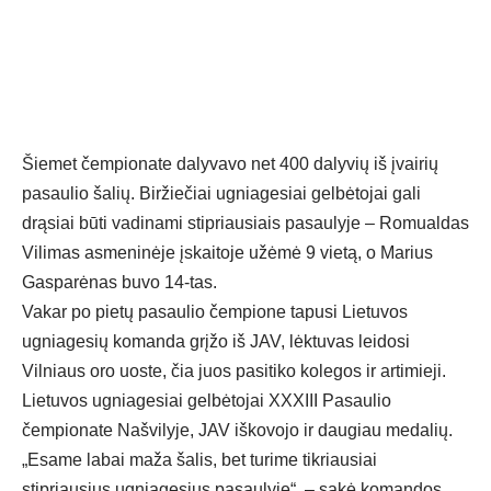
Šiemet čempionate dalyvavo net 400 dalyvių iš įvairių
pasaulio šalių. Biržiečiai ugniagesiai gelbėtojai gali
drąsiai būti vadinami stipriausiais pasaulyje – Romualdas
Vilimas asmeninėje įskaitoje užėmė 9 vietą, o Marius
Gasparėnas buvo 14-tas.
Vakar po pietų pasaulio čempione tapusi Lietuvos
ugniagesių komanda grįžo iš JAV, lėktuvas leidosi
Vilniaus oro uoste, čia juos pasitiko kolegos ir artimieji.
Lietuvos ugniagesiai gelbėtojai XXXIII Pasaulio
čempionate Našvilyje, JAV iškovojo ir daugiau medalių.
„Esame labai maža šalis, bet turime tikriausiai
stipriausius ugniagesius pasaulyje“, – sakė komandos