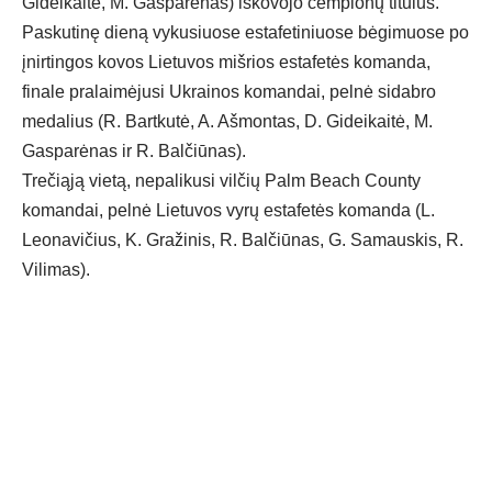
Gideikaitė, M. Gasparėnas) iškovojo čempionų titulus.
Paskutinę dieną vykusiuose estafetiniuose bėgimuose po
įnirtingos kovos Lietuvos mišrios estafetės komanda,
finale pralaimėjusi Ukrainos komandai, pelnė sidabro
medalius (R. Bartkutė, A. Ašmontas, D. Gideikaitė, M.
Gasparėnas ir R. Balčiūnas).
Trečiąją vietą, nepalikusi vilčių Palm Beach County
komandai, pelnė Lietuvos vyrų estafetės komanda (L.
Leonavičius, K. Gražinis, R. Balčiūnas, G. Samauskis, R.
Vilimas).