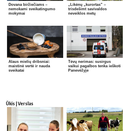
Dovana biržiečiams –
„Likėnų „kurortas” –
nemokami sveikatingumo
trisdešimt savivaldos
mokymai
neveiklos metų
Alaus mielių dribsniai:
Tėvų nerimas: susirgus
maistinė vertė ir nauda
vaikui pagalbos tenka ieškoti
sveikatai
Panevėžyje
Ūkis | Verslas