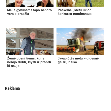
Meilė gyvūnams tapo bendro
Paskelbė „Metų ūkio”
verslo pradžia
konkurso nominantus
Žemė dosni tiems, kurie
Javapjūtės metu – didesnė
nebijo dirbti, klysti ir pradėti
gaisrų rizika
iš naujo
Reklama