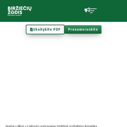
Skaitykite PDF
Prenumeruokite
Home
»
Blog
»
Lietuvių ugniagesių rinktinė sudrebino Ameriką