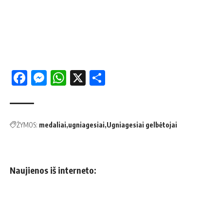
Facebook
Messenger
WhatsApp
X
Share
ŽYMOS:
medaliai
ug­nia­ge­siai
Ugniagesiai gelbėtojai
Naujienos iš interneto: