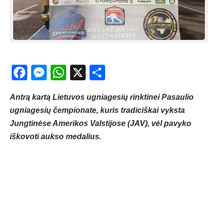
Facebook
Messenger
WhatsApp
X
Share
Antrą kartą Lietuvos ugniagesių rinktinei Pasaulio
ugniagesių čempionate, kuris tradiciškai vyksta
Jungtinėse Amerikos Valstijose (JAV), vėl pavyko
iškovoti aukso medalius.