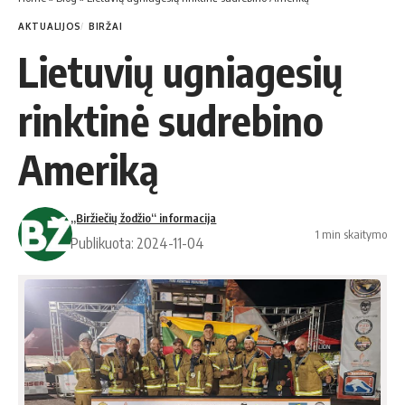
AKTUALIJOS
BIRŽAI
Lietuvių ugniagesių
rinktinė sudrebino
Ameriką
„Biržiečių žodžio“ informacija
1 min skaitymo
Publikuota: 2024-11-04