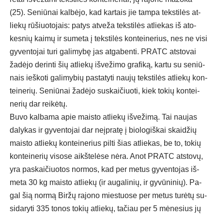
(25). Se­niū­nai kal­bė­jo, kad kar­tais jie tam­pa teks­ti­lės at­
lie­kų rū­šiuo­to­jais: pa­tys at­ve­ža teks­ti­lės at­lie­kas iš ato­
kes­nių kai­mų ir su­me­ta į teks­ti­lės kon­tei­ne­rius, nes ne vi­si
gy­ven­to­jai tu­ri ga­li­my­bę jas at­ga­ben­ti. PRATC at­sto­vai
ža­dė­jo de­rin­ti šių at­lie­kų iš­ve­ži­mo gra­fi­ką, kar­tu su se­niū­
nais ieš­ko­ti ga­li­my­bių pa­sta­ty­ti nau­jų teks­ti­lės at­lie­kų kon­
tei­ne­rių. Se­niū­nai ža­dė­jo su­skai­čiuo­ti, kiek to­kių kon­tei­
ne­rių dar rei­kė­tų.
Bu­vo kal­ba­ma apie mais­to at­lie­kų iš­ve­ži­mą. Tai nau­jas
da­ly­kas ir gy­ven­to­jai dar neįp­ra­tę į bio­lo­giš­kai skai­džių
mais­to at­lie­kų kon­tei­ne­rius pil­ti šias at­lie­kas, be to, to­kių
kon­tei­ne­rių vi­so­se aikš­te­lė­se nė­ra. Anot PRATC at­sto­vų,
yra pa­skai­čiuo­tos nor­mos, kad per me­tus gy­ven­to­jas iš­
me­ta 30 kg mais­to at­lie­kų (ir au­ga­li­nių, ir gy­vū­ni­nių). Pa­
gal šią nor­mą Bir­žų ra­jo­no mies­tuo­se per me­tus tu­rė­tų su­
si­da­ry­ti 335 to­nos to­kių at­lie­kų, ta­čiau per 5 mė­ne­sius jų