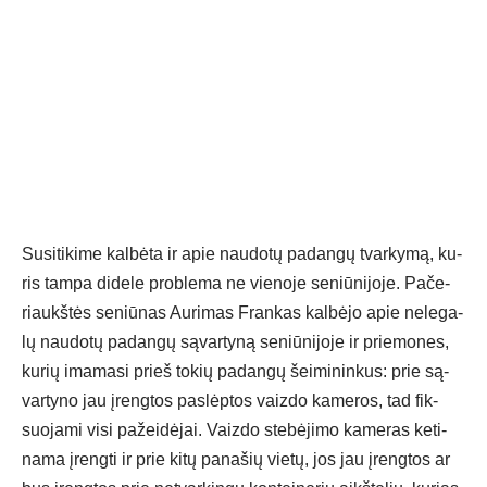
Su­si­ti­ki­me kal­bė­ta ir apie nau­do­tų pa­dan­gų tvar­ky­mą, ku­
ris tam­pa di­de­le pro­ble­ma ne vie­no­je se­niū­ni­jo­je. Pa­če­
riaukš­tės se­niū­nas Au­ri­mas Fran­kas kal­bė­jo apie ne­le­ga­
lų nau­do­tų pa­dan­gų są­var­ty­ną se­niū­ni­jo­je ir prie­mo­nes,
ku­rių ima­ma­si prieš to­kių pa­dan­gų šei­mi­nin­kus: prie są­
var­ty­no jau įreng­tos pa­slėp­tos vaiz­do ka­me­ros, tad fik­
suo­ja­mi vi­si pa­žei­dė­jai. Vaiz­do ste­bė­ji­mo ka­me­ras ke­ti­
na­ma įreng­ti ir prie ki­tų pa­na­šių vie­tų, jos jau įreng­tos ar