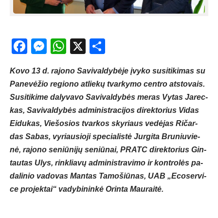
Facebook
Messenger
WhatsApp
X
Share
Ko­vo 13 d. ra­jo­no Sa­vi­val­dy­bė­je įvy­ko su­si­ti­ki­mas su
Pa­ne­vė­žio re­gio­no at­lie­kų tvar­ky­mo cent­ro at­sto­vais.
Su­si­ti­ki­me da­ly­va­vo Sa­vi­val­dy­bės me­ras Vy­tas Ja­rec­
kas, Sa­vi­val­dy­bės ad­mi­nist­ra­ci­jos di­rek­to­rius Vi­das
Ei­du­kas, Vie­šo­sios tvar­kos sky­riaus ve­dė­jas Ri­čar­
das Sa­bas, vy­riau­sio­ji spe­cia­lis­tė Jur­gi­ta Bru­niu­vie­
nė, ra­jo­no se­niū­ni­jų se­niū­nai, PRATC di­rek­to­rius Gin­
tau­tas Ulys, rink­lia­vų ad­mi­nist­ra­vi­mo ir kont­ro­lės pa­
da­li­nio va­do­vas Man­tas Ta­mo­šiū­nas, UAB „Eco­ser­vi­
ce pro­jek­tai“ va­dy­bi­nin­kė Orin­ta Mau­rai­tė.