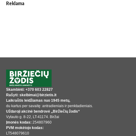
Reklama
Skambinti: +370 603 22827
Rašyti: skelbimai@birzietis.lt
Laikraštis leidžiamas nuo 1945 metų,
du kartus per savaitę: antradieniais ir penktadieniais.
Uždaroji akcinė bendrovė „Biržiečių žodis“
Vytauto g. 8-22, LT-41174. Biržai
Įmonės kodas:
254807960
PVM mokėtojo kodas:
LT548079610