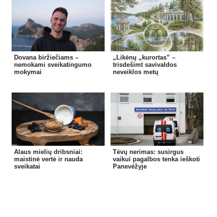
Dovana biržiečiams –
„Likėnų „kurortas” –
nemokami sveikatingumo
trisdešimt savivaldos
mokymai
neveiklos metų
Alaus mielių dribsniai:
Tėvų nerimas: susirgus
maistinė vertė ir nauda
vaikui pagalbos tenka ieškoti
sveikatai
Panevėžyje