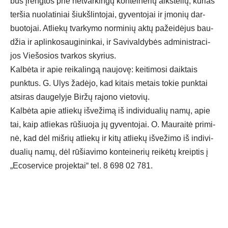
bus įreng­tos prie ne­tvar­kin­gų kon­tei­ne­rių aikš­te­lių, ku­rias
ter­šia nuo­la­ti­niai šiukš­lin­to­jai, gy­ven­to­jai ir įmo­nių dar­
buo­to­jai. At­lie­kų tvar­ky­mo nor­mi­nių ak­tų pa­žei­dė­jus bau­
džia ir ap­lin­ko­sau­gi­nin­kai, ir Sa­vi­val­dy­bės ad­mi­nist­ra­ci­
jos Vie­šo­sios tvar­kos sky­rius.
Kal­bė­ta ir apie rei­ka­lin­gą nau­jo­vę: kei­ti­mo­si daik­tais
punk­tus. G. Ulys ža­dė­jo, kad ki­tais me­tais to­kie punk­tai
at­si­ras dau­ge­ly­je Bir­žų ra­jo­no vie­to­vių.
Kal­bė­ta apie at­lie­kų iš­ve­ži­mą iš in­di­vi­dua­lių na­mų, apie
tai, kaip at­lie­kas rū­šiuo­ja jų gy­ven­to­jai. O. Mau­rai­tė pri­mi­
nė, kad dėl miš­rių at­lie­kų ir ki­tų at­lie­kų iš­ve­ži­mo iš in­di­vi­
dua­lių na­mų, dėl rū­šia­vi­mo kon­tei­ne­rių rei­kė­tų kreip­tis į
„Eco­ser­vi­ce pro­jek­tai“ tel. 8 698 02 781.