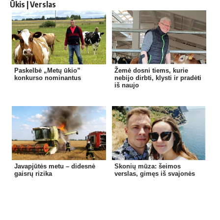
Ūkis | Verslas
Paskelbė „Metų ūkio”
Žemė dosni tiems, kurie
konkurso nominantus
nebijo dirbti, klysti ir pradėti
iš naujo
Javapjūtės metu – didesnė
Skonių mūza: šeimos
gaisrų rizika
verslas, gimęs iš svajonės