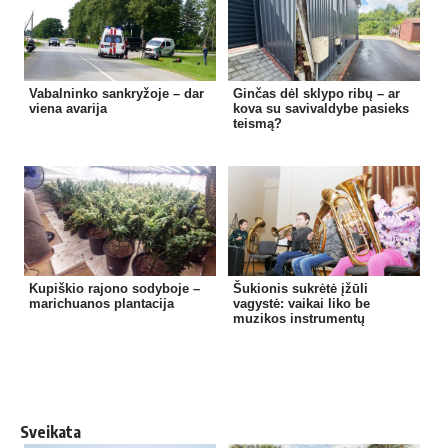
Vabalninko sankryžoje – dar
Ginčas dėl sklypo ribų – ar
viena avarija
kova su savivaldybe pasieks
teismą?
Kupiškio rajono sodyboje –
Šukionis sukrėtė įžūli
marichuanos plantacija
vagystė: vaikai liko be
muzikos instrumentų
Sveikata