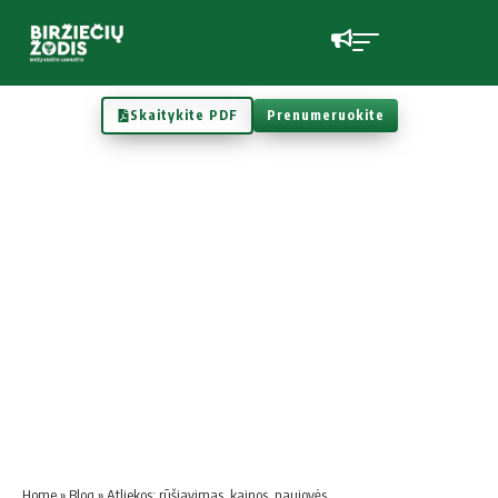
Skaitykite PDF
Prenumeruokite
Home
»
Blog
»
At­lie­kos: rū­šia­vi­mas, kai­nos, nau­jo­vės