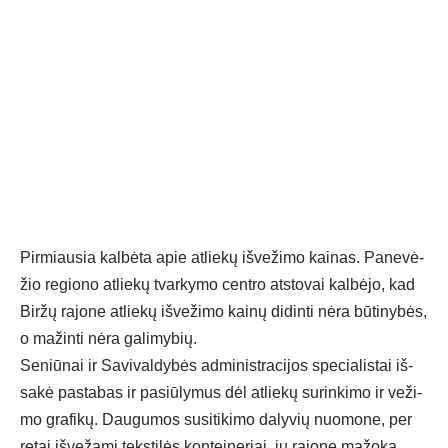
Pir­miau­sia kal­bė­ta apie at­lie­kų iš­ve­ži­mo kai­nas. Pa­ne­vė­
žio re­gio­no at­lie­kų tvar­ky­mo cent­ro at­sto­vai kal­bė­jo, kad
Bir­žų ra­jo­ne at­lie­kų iš­ve­ži­mo kai­nų di­din­ti nė­ra bū­ti­ny­bės,
o ma­žin­ti nė­ra ga­li­my­bių.
Se­niū­nai ir Sa­vi­val­dy­bės ad­mi­nist­ra­ci­jos spe­cia­lis­tai iš­
sa­kė pa­sta­bas ir pa­siū­ly­mus dėl at­lie­kų su­rin­ki­mo ir ve­ži­
mo gra­fi­kų. Dau­gu­mos su­si­ti­ki­mo da­ly­vių nuo­mo­ne, per
re­tai iš­ve­ža­mi teks­ti­lės kon­tei­ne­riai, jų ra­jo­ne ma­žo­ka