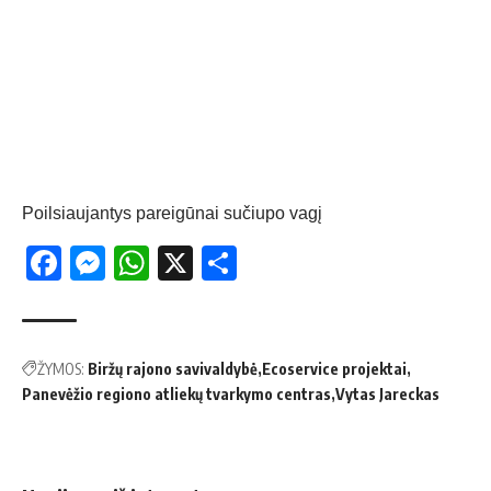
Poilsiaujantys pareigūnai sučiupo vagį
Facebook
Messenger
WhatsApp
X
Share
ŽYMOS:
Biržų rajono savivaldybė
Ecoservice projektai
Panevėžio regiono atliekų tvarkymo centras
Vytas Jareckas