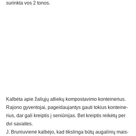
su­rink­ta vos 2 to­nos.
Kal­bė­ta apie ža­lių­jų at­lie­kų kom­pos­ta­vi­mo kon­tei­ne­rius.
Ra­jo­no gy­ven­to­jai, pa­gei­dau­jan­tys gau­ti to­kius kon­tei­ne­
rius, dar ga­li kreip­tis į se­niū­ni­jas. Bet kreip­tis rei­kė­tų per
dvi sa­vai­tes.
J. Bru­niu­vie­nė kal­bė­jo, kad tiks­lin­ga bū­tų au­ga­li­nių mais­