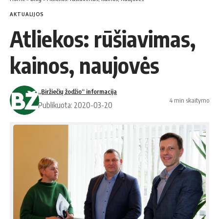
AKTUALIJOS
At­lie­kos: rū­šia­vi­mas,
kai­nos, nau­jo­vės
„Biržiečių žodžio“ informacija
4 min skaitymo
Publikuota: 2020-03-20