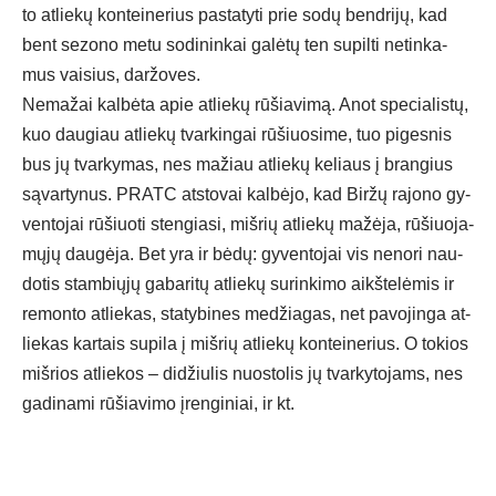
to at­lie­kų kon­tei­ne­rius pa­sta­ty­ti prie so­dų bend­ri­jų, kad
bent se­zo­no me­tu so­di­nin­kai ga­lė­tų ten su­pil­ti ne­tin­ka­
mus vai­sius, dar­žo­ves.
Ne­ma­žai kal­bė­ta apie at­lie­kų rū­šia­vi­mą. Anot spe­cia­lis­tų,
kuo dau­giau at­lie­kų tvar­kin­gai rū­šiuo­si­me, tuo pi­ges­nis
bus jų tvar­ky­mas, nes ma­žiau at­lie­kų ke­liaus į bran­gius
są­var­ty­nus. PRATC at­sto­vai kal­bė­jo, kad Bir­žų ra­jo­no gy­
ven­to­jai rū­šiuo­ti sten­gia­si, miš­rių at­lie­kų ma­žė­ja, rū­šiuo­ja­
mų­jų dau­gė­ja. Bet yra ir bė­dų: gy­ven­to­jai vis ne­no­ri nau­
do­tis stam­bių­jų ga­ba­ri­tų at­lie­kų su­rin­ki­mo aikš­te­lė­mis ir
re­mon­to at­lie­kas, sta­ty­bi­nes me­džia­gas, net pa­vo­jin­ga at­
lie­kas kar­tais su­pi­la į miš­rių at­lie­kų kon­tei­ne­rius. O to­kios
miš­rios at­lie­kos – di­džiu­lis nuo­sto­lis jų tvar­ky­to­jams, nes
ga­di­na­mi rū­šia­vi­mo įren­gi­niai, ir kt.