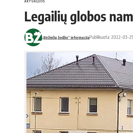
AKTUALIJOS
Legailių globos namų
Publikuota: 2022-03-2
„Biržiečių žodžio“ informacija