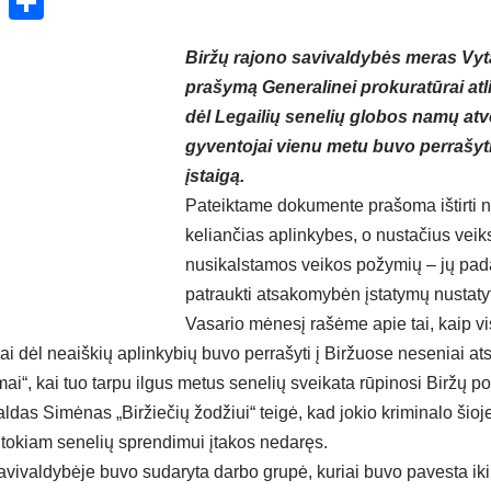
ok
enger
atsApp
X
Share
Biržų rajono savivaldybės meras Vyt
prašymą Generalinei prokuratūrai atlik
dėl Legailių senelių globos namų atvej
gyventojai vienu metu buvo perrašyt
įstaigą.
Pateiktame dokumente prašoma ištirti n
keliančias aplinkybes, o nustačius veik
nusikalstamos veikos požymių – jų pa
patraukti atsakomybėn įstatymų nustatyt
Vasario mėnesį rašėme apie tai, kaip vi
 dėl neaiškių aplinkybių buvo perrašyti į Biržuose neseniai ats
ai“, kai tuo tarpu ilgus metus senelių sveikata rūpinosi Biržų po
das Simėnas „Biržiečių žodžiui“ teigė, kad jokio kriminalo šioje 
no tokiam senelių sprendimui įtakos nedaręs.
 savivaldybėje buvo sudaryta darbo grupė, kuriai buvo pavesta ik