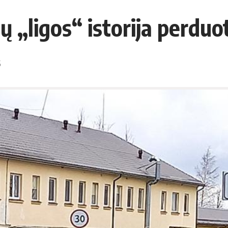
 „ligos“ istorija perduo
5