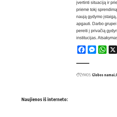
įvertinti situaciją ir 
priėmė tokį sprendimą 
naują gydymo įstaigą,
apgauti. Darbo grupei 
pereiti į privačią gyd
institucijas. Atsakyma
Facebo
Mess
Wh
ŽYMOS:
Globos namai
Naujienos iš interneto: