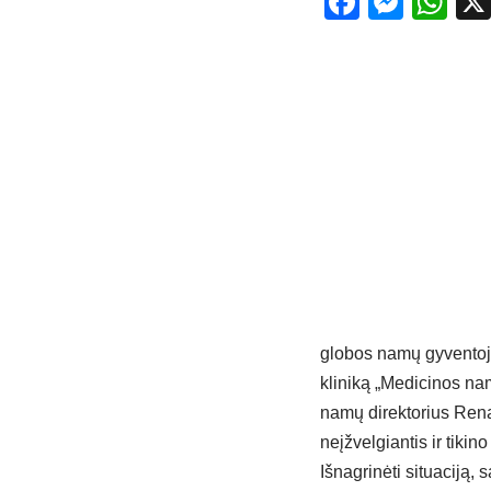
Facebo
Mess
Wh
globos namų gyventojai
kliniką „Medicinos nam
namų direktorius Renal
neįžvelgiantis ir tiki
Išnagrinėti situaciją,