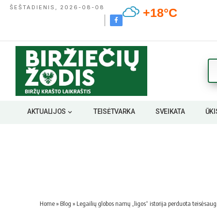
ŠEŠTADIENIS, 2026-08-08
+18°C
AKTUALIJOS
TEISĖTVARKA
SVEIKATA
ŪKI
Home
»
Blog
»
Legailių globos namų „ligos“ istorija perduota teisėsaug