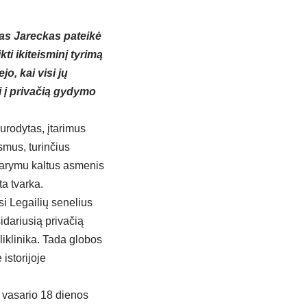
as Jareckas pateikė
ti ikiteisminį tyrimą
o, kai visi jų
i į privačią gydymo
urodytas, įtarimus
smus, turinčius
darymu kaltus asmenis
a tvarka.
si Legailių senelius
idariusią privačią
liklinika. Tada globos
istorijoje
i vasario 18 dienos