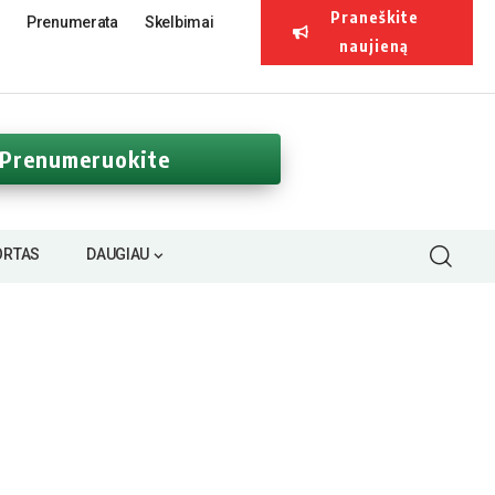
Praneškite
Prenumerata
Skelbimai
naujieną
Prenumeruokite
ORTAS
DAUGIAU