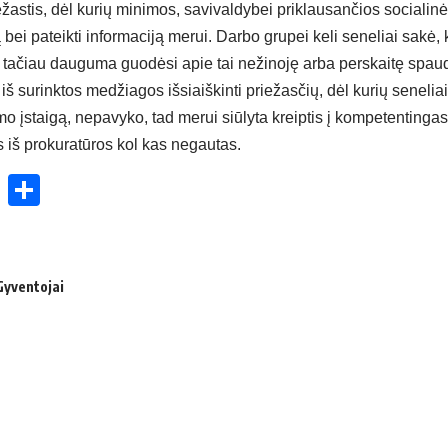
priežastis, dėl kurių minimos, savivaldybei priklausančios socialin
bei pateikti informaciją merui. Darbo grupei keli seneliai sakė,
 tačiau dauguma guodėsi apie tai nežinoję arba perskaitę spaudo
iš surinktos medžiagos išsiaiškinti priežasčių, dėl kurių senelia
ymo įstaigą, nepavyko, tad merui siūlyta kreiptis į kompetentinga
s iš prokuratūros kol kas negautas.
ok
enger
atsApp
X
Share
Gyventojai