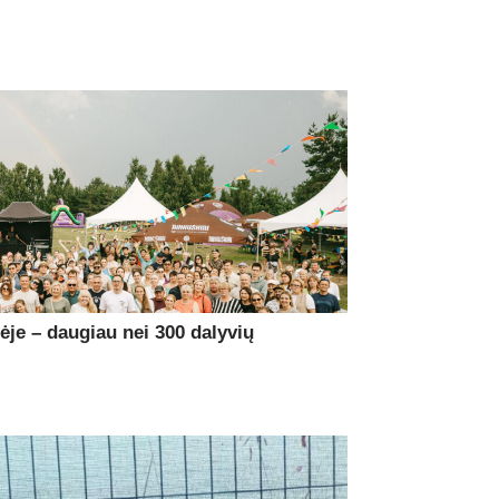
je – daugiau nei 300 dalyvių