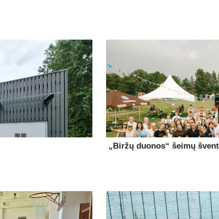
„Biržų duonos“ šeimų šventė