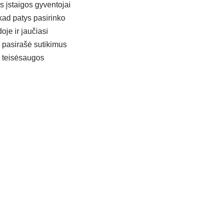
ės įstaigos gyventojai
 kad patys pasirinko
je ir jaučiasi
i pasirašė sutikimus
s teisėsaugos