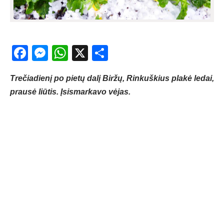
Facebook
Messenger
WhatsApp
X
Share
Trečiadienį po pietų dalį Biržų, Rinkuškius plakė ledai,
prausė liūtis. Įsismarkavo vėjas.