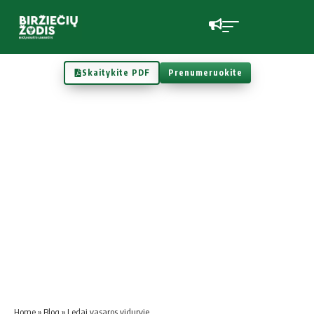
Skaitykite PDF
Prenumeruokite
Home
»
Blog
»
Ledai vasaros viduryje