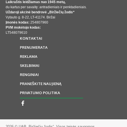
Laikraštis leidžiamas nuo 1945 metų,
du kartus per savaitę: antradieniais ir penktadieniais.
Uždaroji akcinė bendrovė „Biržiečių žodis“
Vytauto g. 8-22, LT-41174. Biržai
Įmonės kodas:
254807960
PVM mokėtojo kodas:
LT548079610
KONTAKTAI
PRENUMERATA
REKLAMA
SKELBIMAI
RENGINIAI
PRANEŠKITE NAUJIENĄ
PRIVATUMO POLITIKA
2026 © UAB „Biržiečių žodis“. Visos teisės saugomos.