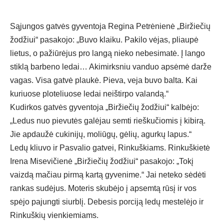
Sąjungos gatvės gyventoja Regina Petrėnienė „Biržiečių
žodžiui“ pasakojo: „Buvo klaiku. Pakilo vėjas, pliaupė
lietus, o pažiūrėjus pro langą nieko nebesimatė. Į lango
stiklą barbeno ledai… Akimirksniu vanduo apsėmė darže
vagas. Visa gatvė plaukė. Pieva, veja buvo balta. Kai
kuriuose ploteliuose ledai neištirpo valandą.“
Kudirkos gatvės gyventoja „Biržiečių žodžiui“ kalbėjo:
„Ledus nuo pievutės galėjau semti rieškučiomis į kibirą.
Jie apdaužė cukinijų, moliūgų, gėlių, agurkų lapus.“
Ledų kliuvo ir Pasvalio gatvei, Rinkuškiams. Rinkuškietė
Irena Misevičienė „Biržiečių žodžiui“ pasakojo: „Tokį
vaizdą mačiau pirmą kartą gyvenime.“ Jai neteko sėdėti
rankas sudėjus. Moteris skubėjo į apsemtą rūsį ir vos
spėjo pajungti siurblį. Debesis porciją ledų mestelėjo ir
Rinkuškių vienkiemiams.