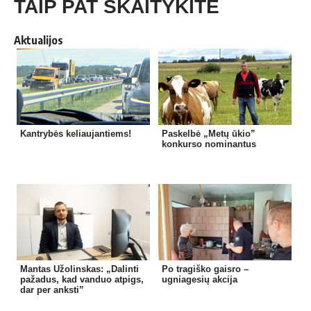
TAIP PAT SKAITYKITE
Aktualijos
Kantrybės keliaujantiems!
Paskelbė „Metų ūkio”
konkurso nominantus
Mantas Užolinskas: „Dalinti
Po tragiško gaisro –
pažadus, kad vanduo atpigs,
ugniagesių akcija
dar per anksti”