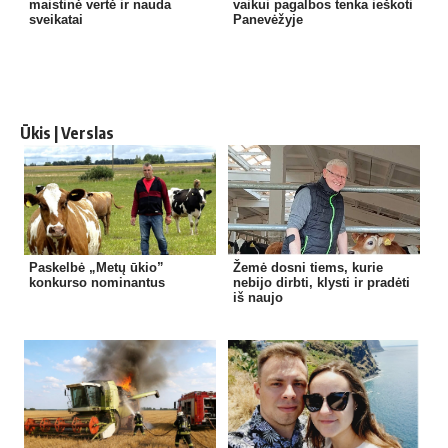
maistinė vertė ir nauda
vaikui pagalbos tenka ieškoti
sveikatai
Panevėžyje
Ūkis | Verslas
Paskelbė „Metų ūkio”
Žemė dosni tiems, kurie
konkurso nominantus
nebijo dirbti, klysti ir pradėti
iš naujo