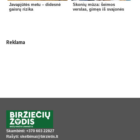
Javapjūtės metu – didesnė
Skonių mūza: šeimos
gaisrų rizika
verslas, gimęs iš svajonės
Reklama
Skambinti: +370 603 22827
Rašyti: skelbimai@birzietis.lt