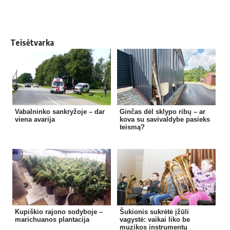
Teisėtvarka
Vabalninko sankryžoje – dar
Ginčas dėl sklypo ribų – ar
viena avarija
kova su savivaldybe pasieks
teismą?
Kupiškio rajono sodyboje –
Šukionis sukrėtė įžūli
marichuanos plantacija
vagystė: vaikai liko be
muzikos instrumentų