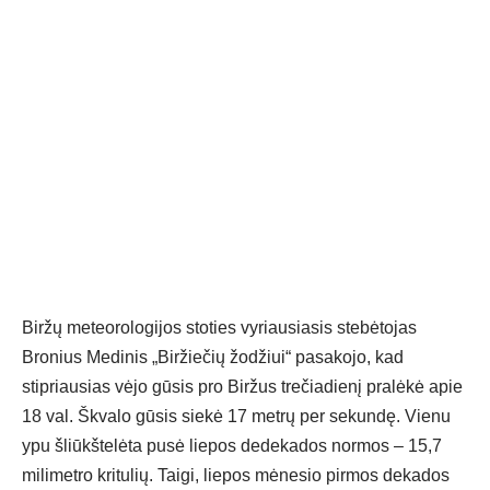
Biržų meteorologijos stoties vyriausiasis stebėtojas
Bronius Medinis „Biržiečių žodžiui“ pasakojo, kad
stipriausias vėjo gūsis pro Biržus trečiadienį pralėkė apie
18 val. Škvalo gūsis siekė 17 metrų per sekundę. Vienu
ypu šliūkštelėta pusė liepos dedekados normos – 15,7
milimetro kritulių. Taigi, liepos mėnesio pirmos dekados