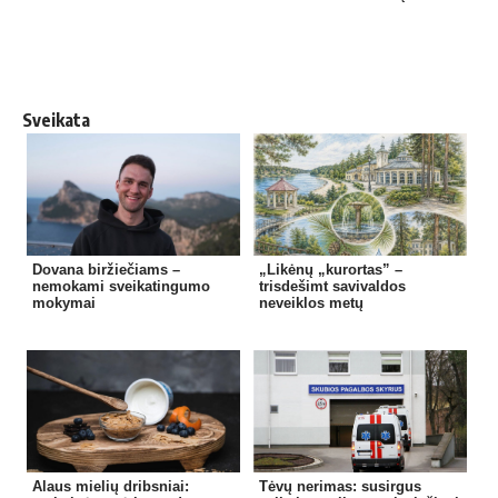
Sveikata
Dovana biržiečiams –
„Likėnų „kurortas” –
nemokami sveikatingumo
trisdešimt savivaldos
mokymai
neveiklos metų
Alaus mielių dribsniai:
Tėvų nerimas: susirgus