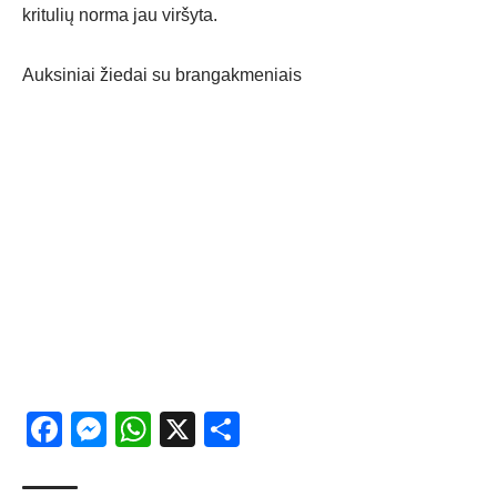
kritulių norma jau viršyta.
Auksiniai žiedai su brangakmeniais
Facebook
Messenger
WhatsApp
X
Share