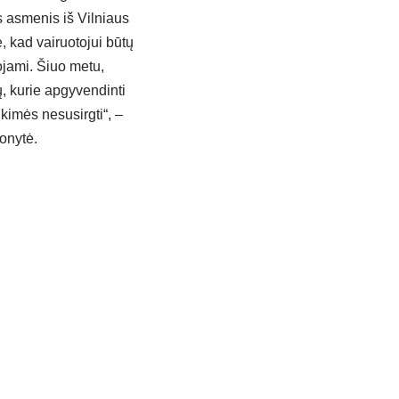
s asmenis iš Vilniaus
e, kad vairuotojui būtų
ojami. Šiuo metu,
ų, kurie apgyvendinti
kimės nesusirgti“, –
ionytė.