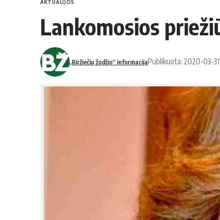
AKTUALIJOS
Lankomosios priežiūr
Publikuota: 2020-03-31
„Biržiečių žodžio“ informacija