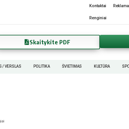
Kontaktai
Reklama
Renginiai
Skaitykite PDF
S / VERSLAS
POLITIKA
ŠVIETIMAS
KULTŪRA
SP
iai