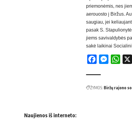
priemonėmis, nes jiems
aerouosto į Biržus. Au
saugiau, jei keliauja
pasak S. Stapulionytės
jiems savivaldybės pas
sakė laikinai Socialin
Facebo
Mess
Wh
ŽYMOS:
Biržų rajono so
Naujienos iš interneto: