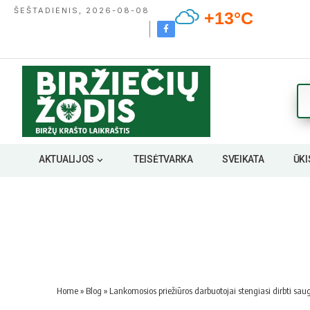
ŠEŠTADIENIS, 2026-08-08
+13°C
AKTUALIJOS
TEISĖTVARKA
SVEIKATA
ŪKI
Home
»
Blog
»
Lankomosios priežiūros darbuotojai stengiasi dirbti saug