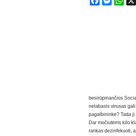
Facebo
Mess
Wh
besirūpinančios Socia
nelabasis virusas gali 
pagalbininkė? Tada ji 
Dar močiutėms kilo kla
rankas dezinfekuoti, a