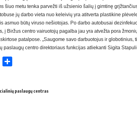
 šiuo metu tenka parvežti iš užsienio šalių į gimtinę grįžtančiu
tobuse jų darbo vieta nuo keleivių yra atitverta plastikine plėvel
ntis asmuo būtų viruso nešiotojas. Po darbo autobusai dezinfeku
, į Biržus centro vairuotojų pagalba jau yra atvežta pora žmoni
kirtose patalpose. „Saugome savo darbuotojus ir globotinius, ti
ių paslaugų centro direktoriaus funkcijas atliekanti Sigita Stapul
ok
enger
atsApp
X
Share
cialinių paslaugų centras