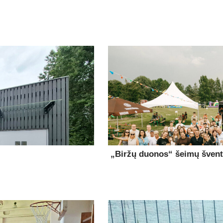
„Biržų duonos“ šeimų šventė