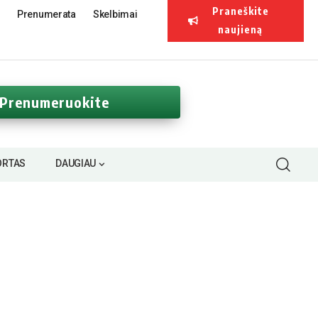
Praneškite
Prenumerata
Skelbimai
naujieną
Prenumeruokite
ORTAS
DAUGIAU