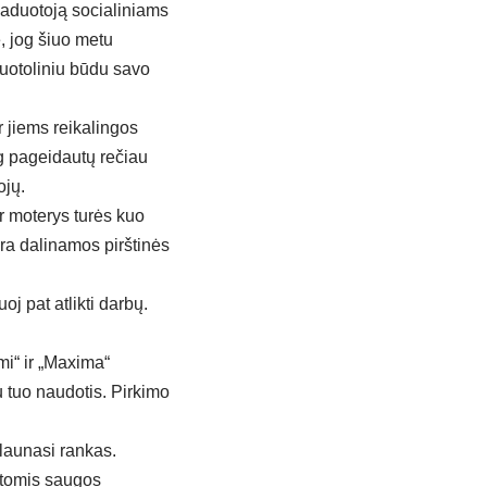
avaduotoją socialiniams
ė, jog šiuo metu
nuotoliniu būdu savo
 jiems reikalingos
iog pageidautų rečiau
ojų.
r moterys turės kuo
yra dalinamos pirštinės
j pat atlikti darbų.
mi“ ir „Maxima“
u tuo naudotis. Pirkimo
plaunasi rankas.
kitomis saugos