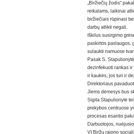
„Biržiečių žodis“ paka
reikalams, laikinai at
biržiečiais rūpinasi 
darbų atlikti negali.
Iškilus susirgimo grė
paskirtos paslaugos, g
sulaukti namuose tvark
Pasak S. Stapulionytė
dezinfekuoti rankas ir
ir kaukės, jos turi ir 
Direktoriaus pavaduoto
Jiems dėmesys bus ski
Sigita Stapulionytė te
prekybos centruose yra
procesas esantis pak
Darbuotojos, nuėjusios
VĮ Biržų rajono sociali