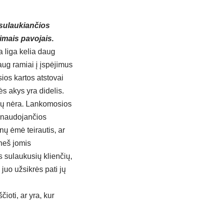
sulaukiančios
limais pavojais.
 liga kelia daug
daug ramiai į įspėjimus
sios kartos atstovai
s akys yra didelis.
 jų nėra. Lankomosios
inaudojančios
ynų ėmė teirautis, ar
neš jomis
 sulaukusių klienčių,
 juo užsikrės pati jų
oti, ar yra, kur