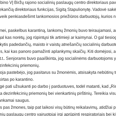
lbino VĮ Biržų rajono socialinių paslaugų centro direktoriaus p
liekančią direktoriaus funkcijas, Sigitą Stapulionytę. Vadovė sak
beveik penkiasdešimt lankomosios priežiūros darbuotojų, kurios 
smei, paskelbus karantiną, lankomų žmonių buvo teiraujamasi, ar
al kas norėtų, jog rūpintųsi tik artimieji ar kaimynai. O gal ties
ytis padedančių, maisto ir vaistų atnešančių socialinių darbuot
s, kai kas panoro pamažinti aplankymų skaičių. Kiti domėjosi, a
 t.t.. Senjorams buvo paaiškinta, jog socialinėms darbuotojoms 
dezinfekcinių priemonių.
ja pastebėjo, jog pasitarus su žmonėmis, atsisakyta nebūtinų tuo
rtas po karantino.
igė pati užsukanti po darbo į parduotuves, todėl matanti, kad „Ri
 dezinfekcinių priemonių bei vienkartinių pirštinių. Tereikia vis
ankamai saugus.
 pas žmones, taip pat laikosi visų būtinų reikalavimų, atidžiai 
nių paslaugų centro vairuotojai irgi aprūpinti respiratoriais bei 