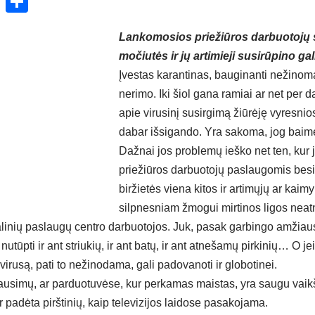
ok
enger
atsApp
X
Share
Lankomosios priežiūros darbuotojų 
močiutės ir jų artimieji susirūpino ga
Įvestas karantinas, bauginanti nežinoma
nerimo. Iki šiol gana ramiai ar net per 
apie virusinį susirgimą žiūrėję vyresnio
dabar išsigando. Yra sakoma, jog baimė
Dažnai jos problemų ieško net ten, kur
priežiūros darbuotojų paslaugomis bes
biržietės viena kitos ir artimųjų ar kaim
silpnesniam žmogui mirtinos ligos neat
linių paslaugų centro darbuotojos. Juk, pasak garbingo amžiaus
nutūpti ir ant striukių, ir ant batų, ir ant atnešamų pirkinių… O jei
virusą, pati to nežinodama, gali padovanoti ir globotinei.
usimų, ar parduotuvėse, kur perkamas maistas, yra saugu vaikšči
r padėta pirštinių, kaip televizijos laidose pasakojama.