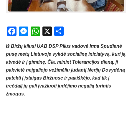
Facebook
Messenger
WhatsApp
X
Share
Iš Biržų kilusi UAB DSP Plius vadovė Irma Spudienė
pusę metų Lietuvoje vykdė socialinę iniciatyvą, kuri ją
atvedė ir į gimtinę. Čia, minint Tolerancijos dieną, ji
pakvietė neįgaliojo vežimėliu judantį Nerijų Dovydėną
patekti į įstaigas Biržuose ir paaiškėjo, kad tik į
trečdalį jų gali įvažiuoti judėjimo negalią turintis
žmogus.