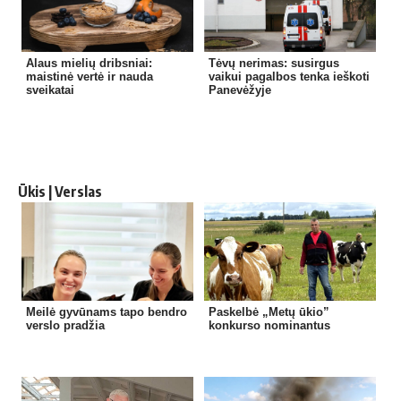
Alaus mielių dribsniai:
Tėvų nerimas: susirgus
maistinė vertė ir nauda
vaikui pagalbos tenka ieškoti
sveikatai
Panevėžyje
Ūkis | Verslas
Meilė gyvūnams tapo bendro
Paskelbė „Metų ūkio”
verslo pradžia
konkurso nominantus