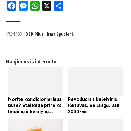
Facebook
Messenger
WhatsApp
X
Share
ŽYMOS:
„DSP Plius“
Irma Spudienė
Naujienos iš interneto: