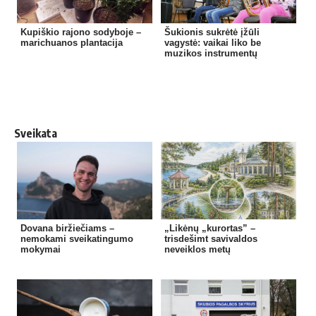
Kupiškio rajono sodyboje –
Šukionis sukrėtė įžūli
marichuanos plantacija
vagystė: vaikai liko be
muzikos instrumentų
Sveikata
Dovana biržiečiams –
„Likėnų „kurortas” –
nemokami sveikatingumo
trisdešimt savivaldos
mokymai
neveiklos metų