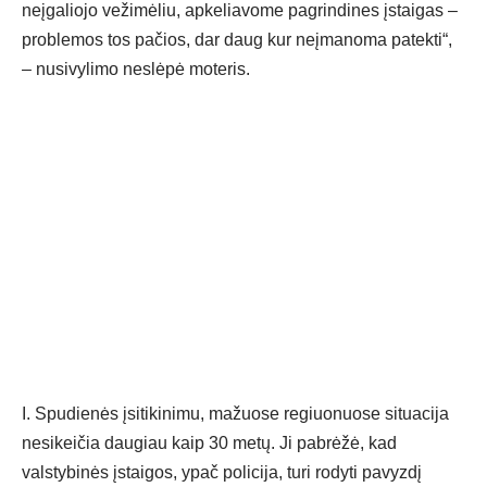
neįgaliojo vežimėliu, apkeliavome pagrindines įstaigas –
problemos tos pačios, dar daug kur neįmanoma patekti“,
– nusivylimo neslėpė moteris.
I. Spudienės įsitikinimu, mažuose regiuonuose situacija
nesikeičia daugiau kaip 30 metų. Ji pabrėžė, kad
valstybinės įstaigos, ypač policija, turi rodyti pavyzdį