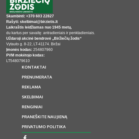
Skambinti: +370 603 22827
Rašyti: skelbimai@birzietis.lt
Laikraštis leidžiamas nuo 1945 metų,
du kartus per savaitę: antradieniais ir penktadieniais.
Uždaroji akcinė bendrovė „Biržiečių žodis“
Vytauto g. 8-22, LT-41174. Biržai
Įmonės kodas:
254807960
PVM mokėtojo kodas:
LT548079610
KONTAKTAI
PRENUMERATA
REKLAMA
SKELBIMAI
RENGINIAI
PRANEŠKITE NAUJIENĄ
PRIVATUMO POLITIKA