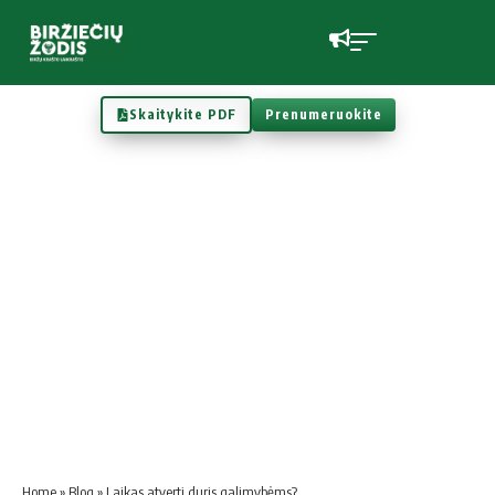
Skaitykite PDF
Prenumeruokite
Home
»
Blog
»
Laikas atverti duris galimybėms?