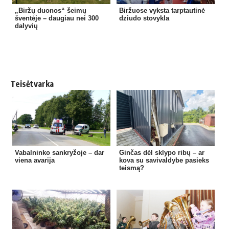
„Biržų duonos“ šeimų
Biržuose vyksta tarptautinė
šventėje – daugiau nei 300
dziudo stovykla
dalyvių
Teisėtvarka
Vabalninko sankryžoje – dar
Ginčas dėl sklypo ribų – ar
viena avarija
kova su savivaldybe pasieks
teismą?