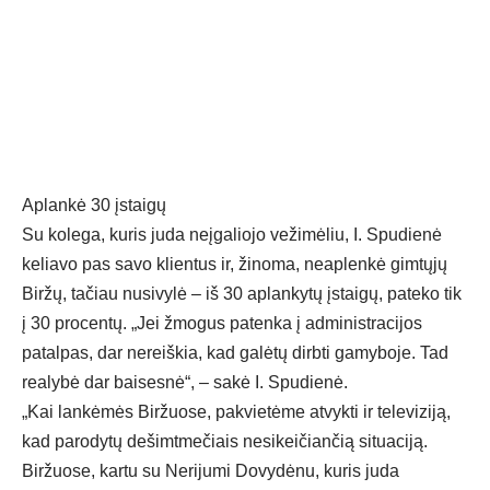
Aplankė 30 įstaigų
Su kolega, kuris juda neįgaliojo vežimėliu, I. Spudienė
keliavo pas savo klientus ir, žinoma, neaplenkė gimtųjų
Biržų, tačiau nusivylė – iš 30 aplankytų įstaigų, pateko tik
į 30 procentų. „Jei žmogus patenka į administracijos
patalpas, dar nereiškia, kad galėtų dirbti gamyboje. Tad
realybė dar baisesnė“, – sakė I. Spudienė.
„Kai lankėmės Biržuose, pakvietėme atvykti ir televiziją,
kad parodytų dešimtmečiais nesikeičiančią situaciją.
Biržuose, kartu su Nerijumi Dovydėnu, kuris juda