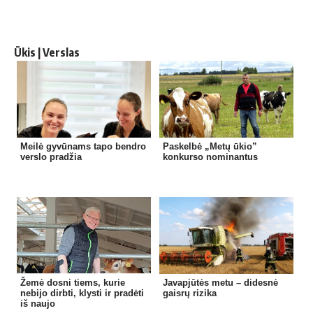
Ūkis | Verslas
Meilė gyvūnams tapo bendro
Paskelbė „Metų ūkio”
verslo pradžia
konkurso nominantus
Žemė dosni tiems, kurie
Javapjūtės metu – didesnė
nebijo dirbti, klysti ir pradėti
gaisrų rizika
iš naujo