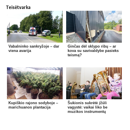
Teisėtvarka
Vabalninko sankryžoje – dar
Ginčas dėl sklypo ribų – ar
viena avarija
kova su savivaldybe pasieks
teismą?
Kupiškio rajono sodyboje –
Šukionis sukrėtė įžūli
marichuanos plantacija
vagystė: vaikai liko be
muzikos instrumentų