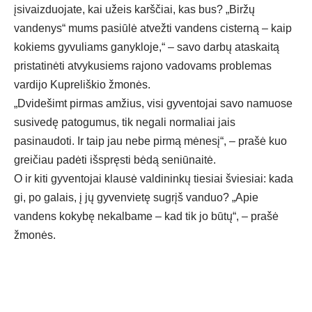
įsivaizduojate, kai užeis karščiai, kas bus? „Biržų
vandenys“ mums pasiūlė atvežti vandens cisterną – kaip
kokiems gyvuliams ganykloje,“ – savo darbų ataskaitą
pristatinėti atvykusiems rajono vadovams problemas
vardijo Kupreliškio žmonės.
„Dvidešimt pirmas amžius, visi gyventojai savo namuose
susivedę patogumus, tik negali normaliai jais
pasinaudoti. Ir taip jau nebe pirmą mėnesį“, – prašė kuo
greičiau padėti išspręsti bėdą seniūnaitė.
O ir kiti gyventojai klausė valdininkų tiesiai šviesiai: kada
gi, po galais, į jų gyvenvietę sugrįš vanduo? „Apie
vandens kokybę nekalbame – kad tik jo būtų“, – prašė
žmonės.