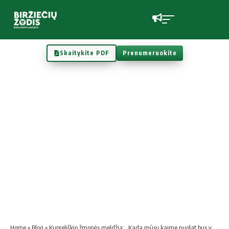
Skaitykite PDF
Prenumeruokite
Home
»
Blog
»
Kupreliškio žmonės meldžia: „Kada mūsų kaime nuolat bus vandens?“