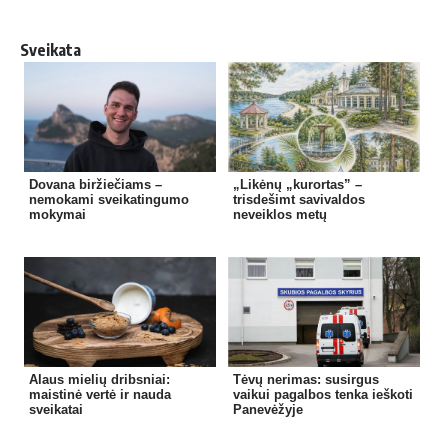
Sveikata
Dovana biržiečiams –
„Likėnų „kurortas” –
nemokami sveikatingumo
trisdešimt savivaldos
mokymai
neveiklos metų
Alaus mielių dribsniai:
Tėvų nerimas: susirgus
maistinė vertė ir nauda
vaikui pagalbos tenka ieškoti
sveikatai
Panevėžyje