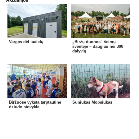
Aktualijos
Vargas dėl tualetų
„Biržų duonos“ šeimų
šventėje – daugiau nei 300
dalyvių
Biržuose vyksta tarptautinė
Šuniukas Mopsiukas
dziudo stovykla