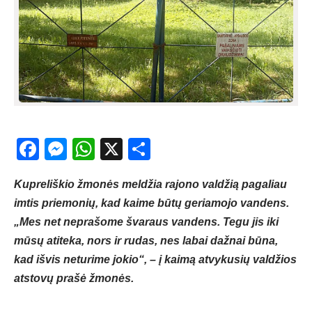
Facebook
Messenger
WhatsApp
X
Share
Kupreliškio žmonės meldžia rajono valdžią pagaliau
imtis priemonių, kad kaime būtų geriamojo vandens.
„Mes net neprašome švaraus vandens. Tegu jis iki
mūsų atiteka, nors ir rudas, nes labai dažnai būna,
kad išvis neturime jokio“, – į kaimą atvykusių valdžios
atstovų prašė žmonės.