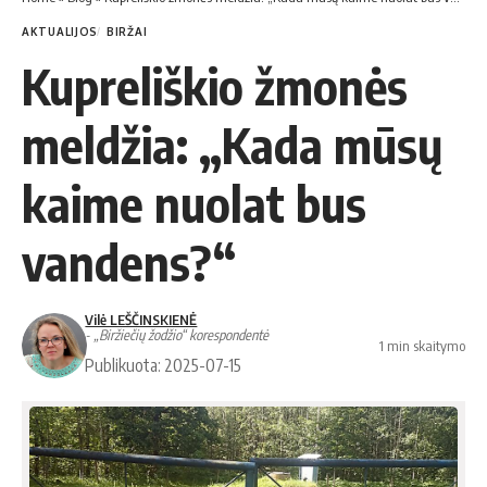
AKTUALIJOS
BIRŽAI
Kupreliškio žmonės
meldžia: „Kada mūsų
kaime nuolat bus
vandens?“
Vilė LEŠČINSKIENĖ
- „Biržiečių žodžio“ korespondentė
1 min skaitymo
Publikuota: 2025-07-15