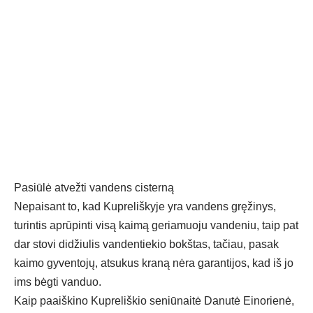
Pasiūlė atvežti vandens cisterną
Nepaisant to, kad Kupreliškyje yra vandens gręžinys,
turintis aprūpinti visą kaimą geriamuoju vandeniu, taip pat
dar stovi didžiulis vandentiekio bokštas, tačiau, pasak
kaimo gyventojų, atsukus kraną nėra garantijos, kad iš jo
ims bėgti vanduo.
Kaip paaiškino Kupreliškio seniūnaitė Danutė Einorienė,