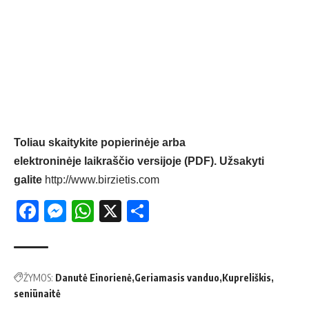
Toliau skaitykite popierinėje arba
elektroninėje laikraščio versijoje (PDF). Užsakyti
galite
http://www.birzietis.com
Facebook
Messenger
WhatsApp
X
Share
ŽYMOS:
Danutė Einorienė
Geriamasis vanduo
Kupreliškis
seniūnaitė