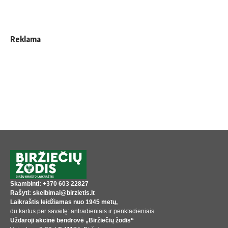
Reklama
Skambinti: +370 603 22827
Rašyti: skelbimai@birzietis.lt
Laikraštis leidžiamas nuo 1945 metų,
du kartus per savaitę: antradieniais ir penktadieniais.
Uždaroji akcinė bendrovė „Biržiečių žodis“