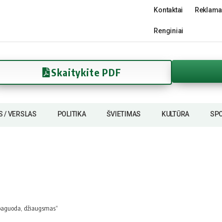
Kontaktai
Reklama
Renginiai
Skaitykite PDF
S / VERSLAS
POLITIKA
ŠVIETIMAS
KULTŪRA
SP
 paguoda, džiaugsmas“