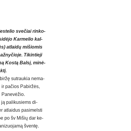
es­te­lio sve­čiai rin­ko­
si­dė­jo Kar­me­lio kal­
s) at­lai­dų mi­šio­mis
ny­čio­je. Ti­kin­tie­ji
ną Kos­tą Bal­sį, mi­nė­
­tį.
­bir­žę su­trau­kia ne­ma­
ių ir pa­čios Pa­bir­žės,
o, Pa­ne­vė­žio.
r ją pa­li­ku­siems di­
 at­lai­dus pa­si­mels­ti
my­be po šv Mi­šių dar ke­
a­ni­zuo­ja­mą šven­tę.