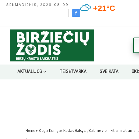
SEKMADIENIS, 2026-08-09
+21°C
AKTUALIJOS
TEISĖTVARKA
SVEIKATA
ŪKI
Home
»
Blog
»
Kunigas Kostas Balsys: „Būkime vieni kitiems atrama,