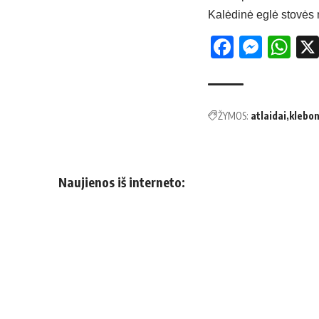
Kalėdinė eglė stovės 
Facebo
Mess
Wh
ŽYMOS:
atlaidai
klebo
Naujienos iš interneto: