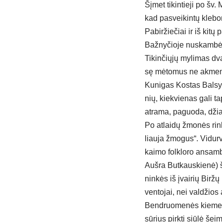
Šį­met ti­kin­tie­ji po šv.
kad pa­svei­kin­tų kle­bo
Pa­bir­žie­čiai ir iš ki­tų 
Baž­ny­čio­je nu­skam­bė­
Ti­kin­čių­jų my­li­mas dv
sę mė­to­mus ne ak­me­nis
Ku­ni­gas Kos­tas Bal­sys
nių, kiek­vie­nas ga­li tap
at­ra­ma, pa­guo­da, džia
Po at­lai­dų žmo­nės rin­
liau­ja žmo­gus“. Vi­dur­
kai­mo folk­lo­ro an­samb­
Auš­ra But­kaus­kie­nė) šo
nin­kės iš įvai­rių Bir­žų
ven­to­jai, nei val­džios a
Bend­ruo­me­nės kie­me­ly
sū­rius pirk­ti siū­lė šei­m