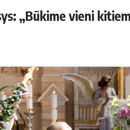
ys: „Būkime vieni kitie
2