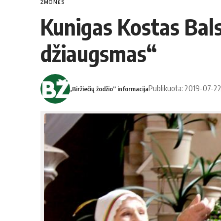
ŽMONĖS
Kunigas Kostas Bals
džiaugsmas“
Publikuota: 2019-07-2
„Biržiečių žodžio“ informacija