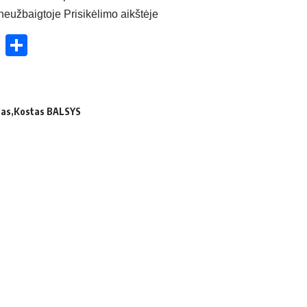
neužbaigtoje Prisikėlimo aikštėje
ok
enger
atsApp
X
Share
nas
Kostas BALSYS