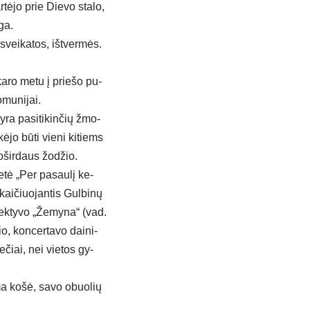
r­tė­jo prie Die­vo sta­lo,
­ga.
s, svei­ka­tos, iš­tver­mės.
 ka­ro me­tu į prie­šo pu­
mu­ni­jai.
yra pa­si­ti­kin­čių žmo­
kė­jo bū­ti vie­ni ki­tiems
o­šir­daus žo­džio.
­tė „Per pa­sau­lį ke­
ai­čiuo­jan­tis Gul­bi­nų
­lek­ty­vo „Že­my­na“ (vad.
o, kon­cer­ta­vo dai­ni­
e­čiai, nei vie­tos gy­
ma ko­šė, sa­vo obuo­lių