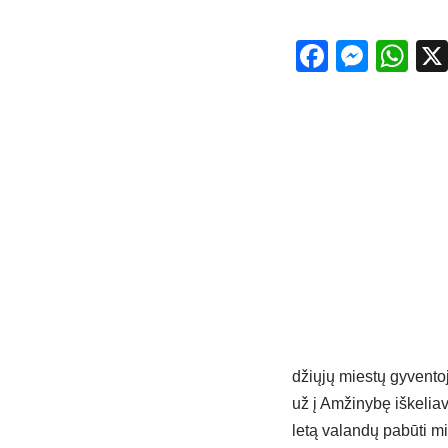
Facebo
Mess
Wh
džių­jų mies­tų gy­ven­to­
už į Am­ži­ny­bę iš­ke­lia
le­tą va­lan­dų pa­bū­ti m