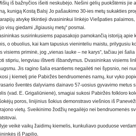
 Mi­šių iš baž­ny­čios išei­ti ne­sku­bė­jo. Ne­ši­ni gė­lių puokš­tė­mis jie a
­ną, ku­ni­gą Kos­tą Bal­sį Jo pa­šau­ki­mo 30-ies me­tų su­kak­ties pro
pa­ra­pi­jų at­vy­kę ti­kin­tie­ji dva­si­nin­kui lin­kė­jo Vieš­pa­ties pa­lai­mo
jo vi­sų gie­da­mi „Il­giau­sių me­tų“ po­smai.
a­si­nin­kas su­si­rin­ku­siems pa­pa­sa­ko­jo pa­mo­kan­čią is­to­ri­ją apie
, o obuo­lius, kai kam ta­pu­sius vie­nin­te­liu mais­tu, pri­ly­gu­siu ko­
 vi­siems pri­mi­nė, jog „vie­nas lau­ke – ne ka­rys“, ta­čiau jei ša­lia 
­ti stip­riu, leng­viau iš­tver­ti iš­ban­dy­mus. Dva­si­nin­kas vi­siems lin­
ugs­mu. Jis ra­gi­no ša­lia esan­tiems ne­gai­lė­ti nei šyps­nio, nei nu
ko­si į kie­me­lį prie Pa­bir­žės bend­ruo­me­nės na­mų, kur vy­ko po­pie
va­sa­rio šven­tės da­ly­viams dai­na­vo 57-uo­sius gy­va­vi­mo me­tus sk
lis (vad. E. Gri­ga­liū­nie­nė), sma­giai su­ko­si Pa­bir­žės folk­lo­ro ko
­kė­jų po­ros, li­ni­ji­nius šo­kius de­monst­ra­vo vieš­nios iš Pa­ne­vė­ži
 ra­jo­no vie­tų. Svei­ki­ni­mo žo­džių ne­gai­lė­jo nei bend­ruo­me­nės sv
t­sto­vai.
­je vei­kė vai­kų žai­di­mų kie­me­lis, kun­ku­lia­vo puo­duo­se ver­da­
i­nin­kės iš Pa­pi­lio.