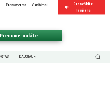
Praneškite
Prenumerata
Skelbimai
naujieną
Prenumeruokite
ORTAS
DAUGIAU