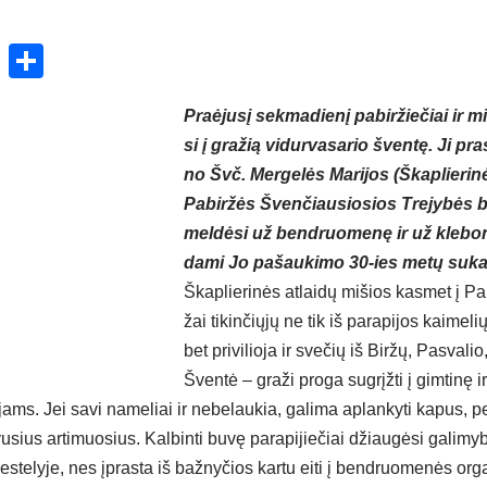
ok
enger
atsApp
X
Share
Praė­ju­sį sek­ma­die­nį pa­bir­žie­čiai ir mi
si į gra­žią vi­dur­va­sa­rio šven­tę. Ji pra­
no Švč. Mer­ge­lės Ma­ri­jos (Škap­lie­ri­nė
Pa­bir­žės Šven­čiau­sio­sios Tre­jy­bės baž­
mel­dė­si už bend­ruo­me­nę ir už kle­bo­
da­mi Jo pa­šau­ki­mo 30-ies me­tų su­kak
Škap­lie­ri­nės at­lai­dų mi­šios kas­met į Pa
žai ti­kin­čių­jų ne tik iš pa­ra­pi­jos kai­me­l
bet pri­vi­lio­ja ir sve­čių iš Bir­žų, Pas­va­li
Šven­tė – gra­ži pro­ga su­grįž­ti į gim­ti­nę i
jams. Jei sa­vi na­me­liai ir ne­be­lau­kia, ga­li­ma ap­lan­ky­ti ka­pus, per
­vu­sius ar­ti­muo­sius. Kal­bin­ti bu­vę pa­ra­pi­jie­čiai džiau­gė­si ga­li­
ies­te­ly­je, nes įpras­ta iš baž­ny­čios kar­tu ei­ti į bend­ruo­me­nės or­g